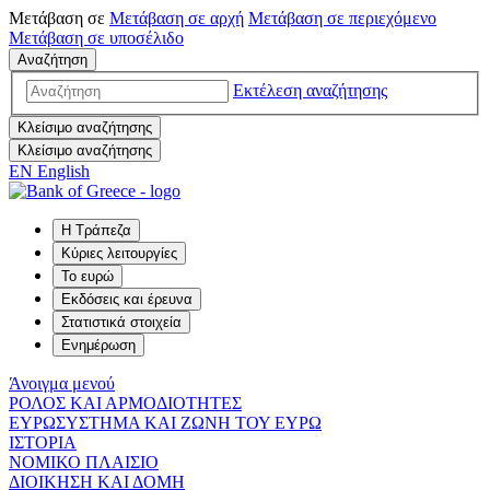
Μετάβαση σε
Μετάβαση σε
αρχή
Μετάβαση σε
περιεχόμενο
Μετάβαση σε
υποσέλιδο
Αναζήτηση
Εκτέλεση αναζήτησης
Κλείσιμο αναζήτησης
Κλείσιμο αναζήτησης
EN
English
Η Τράπεζα
Κύριες λειτουργίες
Το ευρώ
Εκδόσεις και έρευνα
Στατιστικά στοιχεία
Ενημέρωση
Άνοιγμα μενού
ΡΟΛΟΣ ΚΑΙ ΑΡΜΟΔΙΟΤΗΤΕΣ
ΕΥΡΩΣΥΣΤΗΜΑ ΚΑΙ ΖΩΝΗ ΤΟΥ ΕΥΡΩ
ΙΣΤΟΡΙΑ
ΝΟΜΙΚΟ ΠΛΑΙΣΙΟ
ΔΙΟΙΚΗΣΗ ΚΑΙ ΔΟΜΗ