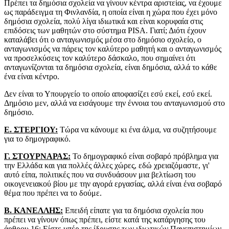
Πρέπει τα δημόσια σχολεία να γίνουν κέντρα αριστείας, να έχουμε
ως παράδειγμα τη Φινλανδία, η οποία είναι η χώρα που έχει μόνο
δημόσια σχολεία, πολύ λίγα ιδιωτικά και είναι κορυφαία στις
επιδόσεις των μαθητών στο σύστημα PISA. Γιατί; Διότι έχουν
καταλάβει ότι ο ανταγωνισμός μέσα στο δημόσιο σχολείο, ο
ανταγωνισμός να πάρεις τον καλύτερο μαθητή και ο ανταγωνισμός
να προσελκύσεις τον καλύτερο δάσκαλο, που σημαίνει ότι
ανταγωνίζονται τα δημόσια σχολεία, είναι δημόσια, αλλά το κάθε
ένα είναι κέντρο.
Δεν είναι το Υπουργείο το οποίο αποφασίζει εσύ εκεί, εσύ εκεί.
Δημόσιο μεν, αλλά να εισάγουμε την έννοια του ανταγωνισμού στο
δημόσιο.
Ε. ΣΤΕΡΓΙΟΥ:
Τώρα να κάνουμε κι ένα άλμα, να συζητήσουμε
για το δημογραφικό.
Γ. ΣΤΟΥΡΝΑΡΑΣ:
Το δημογραφικό είναι σοβαρό πρόβλημα για
την Ελλάδα και για πολλές άλλες χώρες, εδώ χρειαζόμαστε, γι'
αυτό είπα, πολιτικές που να συνδυάσουν μια βελτίωση του
οικογενειακού βίου με την αγορά εργασίας, αλλά είναι ένα σοβαρό
θέμα που πρέπει να το δούμε.
Β. ΚΑΝΕΛΛΗΣ:
Επειδή είπατε για τα δημόσια σχολεία που
πρέπει να γίνουν όπως πρέπει, είστε κατά της κατάργησης του
άρθρου 16; Είστε υπέρ της ίδρυσης των ιδιωτικών Πανεπιστημίων