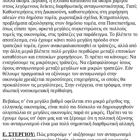
πολλά ακόμα. Δηλαδή, η Ελλάδα κατατάσσεται ακόμα χαμηλά
στους λεγόμενους δείκτες διαρθρωτικής ανταγωνιστικότητας. Γιατί;
Καθυστερήσεις στη Δικαιοσύνη, καθυστερήσεις στη χορήγηση
αδειών στο δημόσιο τομέα, χωροταξικά σχέδια, Κτηματολόγιο,
προβλήματα αξιολόγησης στον δημόσιο τομέα, στα Πανεπιστήμια,
όπως είπατε πριν, αρκετά μεγάλες συγκεντρώσεις σε πολλούς
τομείς της οικονομίας, στις τράπεζες για παράδειγμα. Το βλέπετε το
αποτέλεσμα, ενώ έχουμε κάνει πολύ μεγάλη πρόοδο στον
τραπεζικό τομέα, έχουν ανακεφαλαιοποιηθεί οι τράπεζες, αλλά από
την άλλη μεριά βλέπετε πολύ μεγάλο περιθώριο μεταξύ επιτοκίων
καταθέσεων και επιτοκίων χορηγήσεων. Τι πρέπει να κάνουμε; Να
ενισχύσουμε τις μικρότερες τράπεζες. Να εξασφαλίσουμε ίσους
όρους ανταγωνισμού μεταξύ μεγάλων και μικρών τραπεζών. Εάν
θέλουμε πραγματικά να οξύνουμε τον ανταγωνισμό στην
οικονομία χρειάζεται περισσότερες επιχειρήσεις, οι οποίες θα
προκαλέσουν τις μεγαλύτερες. Στην ενέργεια, στα τρόφιμα, στην
ιδιωτική νοσοκομειακή περίθαλψη.
Βεβαίως σ’ ένα μεγάλο βαθμό οφείλεται στο μικρό μέγεθος της
ελληνικής οικονομίας, είναι πολύ πιο δύσκολο να δημιουργηθούν
ολιγοπώλια σε μεγάλες οικονομίες παρά σε μικρές. Πρέπει να το
έχουμε όμως υπ' όψιν μας και να ξέρουμε ότι η πολιτική όξυνσης
του ανταγωνισμού είναι μια πολύ σημαντική διαρθρωτική αλλαγή.
Ε. ΣΤΕΡΓΙΟΥ:
Πώς μπορούμε ν’ αυξήσουμε τον ανταγωνισμό
της ελληνικής οικονομίας; Ωραία, είμαστε μια μικρή οικονομία,