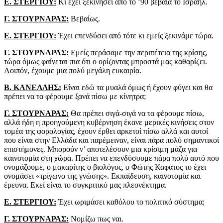
Ε. ΣΤΕΡΓΙΟΥ:
Κι έχει ξεκινήσει από το ’90 βέβαια το Ισραήλ.
Γ. ΣΤΟΥΡΝΑΡΑΣ:
Βεβαίως.
Ε. ΣΤΕΡΓΙΟΥ:
Έχει επενδύσει από τότε κι εμείς ξεκινάμε τώρα.
Γ. ΣΤΟΥΡΝΑΡΑΣ:
Εμείς περάσαμε την περιπέτεια της κρίσης,
τώρα όμως φαίνεται πια ότι ο ορίζοντας μπροστά μας καθαρίζει.
Λοιπόν, έχουμε μια πολύ μεγάλη ευκαιρία.
Β. ΚΑΝΕΛΛΗΣ:
Είναι εδώ τα μυαλά όμως ή έχουν φύγει και θα
πρέπει να τα φέρουμε ξανά πίσω με κίνητρα;
Γ. ΣΤΟΥΡΝΑΡΑΣ:
Θα πρέπει σιγά-σιγά να τα φέρουμε πίσω,
αλλά ήδη η προηγούμενη κυβέρνηση έκανε μερικές κινήσεις στον
τομέα της φορολογίας, έχουν έρθει αρκετοί πίσω αλλά και αυτοί
που είναι στην Ελλάδα και παρέμειναν, είναι πάρα πολύ σημαντικοί
επιστήμονες. Μπορούν ν’ αποτελέσουν μια κρίσιμη μάζα για
καινοτομία στη χώρα. Πρέπει να επενδύσουμε πάρα πολύ αυτό που
ονομάζουμε, ο μακαρίτης ο βιολόγος, ο Φώτης Καφάτος το έχει
ονομάσει «τρίγωνο της γνώσης». Εκπαίδευση, καινοτομία και
έρευνα. Εκεί είναι το συγκριτικό μας πλεονέκτημα.
Ε. ΣΤΕΡΓΙΟΥ:
Έχει ωριμάσει καθόλου το πολιτικό σύστημα;
Γ. ΣΤΟΥΡΝΑΡΑΣ:
Νομίζω πως ναι.