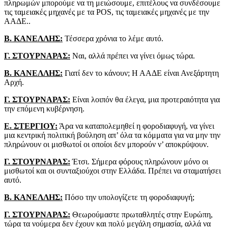
πληρωμών μπορούμε να τη μειώσουμε, επιτέλους να συνδέσουμε
τις ταμειακές μηχανές με τα POS, τις ταμειακές μηχανές με την
ΑΑΔΕ..
Β. ΚΑΝΕΛΛΗΣ:
Τέσσερα χρόνια το λέμε αυτό.
Γ. ΣΤΟΥΡΝΑΡΑΣ:
Ναι, αλλά πρέπει να γίνει όμως τώρα.
Β. ΚΑΝΕΛΛΗΣ:
Γιατί δεν το κάνουν; Η ΑΑΔΕ είναι Ανεξάρτητη
Αρχή.
Γ. ΣΤΟΥΡΝΑΡΑΣ:
Είναι λοιπόν θα έλεγα, μια προτεραιότητα για
την επόμενη κυβέρνηση.
Ε. ΣΤΕΡΓΙΟΥ:
Άρα να καταπολεμηθεί η φοροδιαφυγή, να γίνει
μια κεντρική πολιτική βούληση απ’ όλα τα κόμματα για να μην την
πληρώνουν οι μισθωτοί οι οποίοι δεν μπορούν ν’ αποκρύψουν.
Γ. ΣΤΟΥΡΝΑΡΑΣ:
Έτσι. Σήμερα φόρους πληρώνουν μόνο οι
μισθωτοί και οι συνταξιούχοι στην Ελλάδα. Πρέπει να σταματήσει
αυτό.
Β. ΚΑΝΕΛΛΗΣ:
Πόσο την υπολογίζετε τη φοροδιαφυγή;
Γ. ΣΤΟΥΡΝΑΡΑΣ:
Θεωρούμαστε πρωταθλητές στην Ευρώπη,
τώρα τα νούμερα δεν έχουν και πολύ μεγάλη σημασία, αλλά να