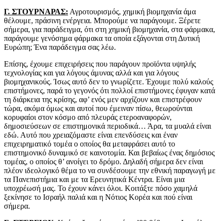
Γ. ΣΤΟΥΡΝΑΡΑΣ:
Αγροτουρισμός, χημική βιομηχανία άμα
θέλουμε, πράσινη ενέργεια. Μπορούμε να παράγουμε. Ξέρετε
σήμερα, για παράδειγμα, ότι στη χημική βιομηχανία, στα φάρμακα,
παράγουμε γενόσημα φάρμακα τα οποία εξάγονται στη Δυτική
Ευρώπη; Ένα παράδειγμα σας λέω.
Επίσης, έχουμε επιχειρήσεις που παράγουν προϊόντα υψηλής
τεχνολογίας και για λόγους άμυνας αλλά και για λόγους
βιομηχανικούς. Ίσως αυτό δεν το γνωρίζετε. Έχουμε πολύ καλούς
επιστήμονες, παρά το γεγονός ότι πολλοί επιστήμονες έφυγαν κατά
τη διάρκεια της κρίσης, αφ’ ενός μεν αρχίζουν και επιστρέφουν
τώρα, ακόμα όμως και αυτοί που έμειναν πίσω, θεωρούνται
κορυφαίοι στον κόσμο από πλευράς ετεροαναφορών,
δημοσιεύσεων σε επιστημονικά περιοδικά… Άρα, τα μυαλά είναι
εδώ. Αυτό που χρειαζόμαστε είναι επενδύσεις και έναν
επιχειρηματικό τομέα ο οποίος θα μεταφράσει αυτό το
επιστημονικό δυναμικό σε καινοτομία. Και βεβαίως ένας δημόσιος
τομέας, ο οποίος θ’ ανοίγει το δρόμο. Δηλαδή σήμερα δεν είναι
πλέον ιδεολογικό θέμα το να συνδέσουμε την εθνική παραγωγή με
τα Πανεπιστήμια και με τα Ερευνητικά Κέντρα. Είναι μια
υποχρέωσή μας. Το έχουν κάνει όλοι. Κοιτάξτε πόσο χαμηλά
ξεκίνησε το Ισραήλ παλιά και η Νότιος Κορέα και πού είναι
σήμερα.