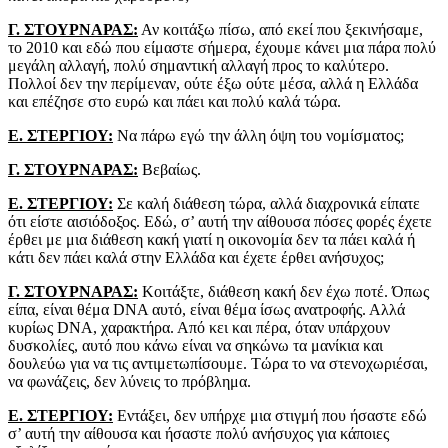
Γ. ΣΤΟΥΡΝΑΡΑΣ:
Αν κοιτάξω πίσω, από εκεί που ξεκινήσαμε,
το 2010 και εδώ που είμαστε σήμερα, έχουμε κάνει μια πάρα πολύ
μεγάλη αλλαγή, πολύ σημαντική αλλαγή προς το καλύτερο.
Πολλοί δεν την περίμεναν, ούτε έξω ούτε μέσα, αλλά η Ελλάδα
και επέζησε στο ευρώ και πάει και πολύ καλά τώρα.
Ε. ΣΤΕΡΓΙΟΥ:
Να πάρω εγώ την άλλη όψη του νομίσματος;
Γ. ΣΤΟΥΡΝΑΡΑΣ:
Βεβαίως.
Ε. ΣΤΕΡΓΙΟΥ:
Σε καλή διάθεση τώρα, αλλά διαχρονικά είπατε
ότι είστε αισιόδοξος. Εδώ, σ’ αυτή την αίθουσα πόσες φορές έχετε
έρθει με μια διάθεση κακή γιατί η οικονομία δεν τα πάει καλά ή
κάτι δεν πάει καλά στην Ελλάδα και έχετε έρθει ανήσυχος;
Γ. ΣΤΟΥΡΝΑΡΑΣ:
Κοιτάξτε, διάθεση κακή δεν έχω ποτέ. Όπως
είπα, είναι θέμα DNA αυτό, είναι θέμα ίσως ανατροφής. Αλλά
κυρίως DNA, χαρακτήρα. Από κει και πέρα, όταν υπάρχουν
δυσκολίες, αυτό που κάνω είναι να σηκώνω τα μανίκια και
δουλεύω για να τις αντιμετωπίσουμε. Τώρα το να στενοχωριέσαι,
να φωνάζεις, δεν λύνεις το πρόβλημα.
Ε. ΣΤΕΡΓΙΟΥ:
Εντάξει, δεν υπήρχε μια στιγμή που ήσαστε εδώ
σ’ αυτή την αίθουσα και ήσαστε πολύ ανήσυχος για κάποιες