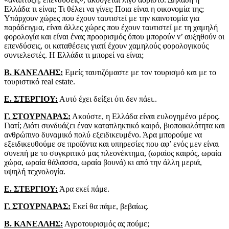
Ελλάδα τι είναι; Τι θέλει να γίνει; Ποια είναι η οικονομία της;
Υπάρχουν χώρες που έχουν ταυτιστεί με την καινοτομία για
παράδειγμα, είναι άλλες χώρες που έχουν ταυτιστεί με τη χαμηλή
φορολογία και είναι ένας προορισμός όπου μπορούν ν’ αυξηθούν οι
επενδύσεις, οι καταθέσεις γιατί έχουν χαμηλούς φορολογικούς
συντελεστές. Η Ελλάδα τι μπορεί να είναι;
Β. ΚΑΝΕΛΛΗΣ:
Εμείς ταυτιζόμαστε με τον τουρισμό και με το
τουριστικό real estate.
Ε. ΣΤΕΡΓΙΟΥ:
Αυτό έχει δείξει ότι δεν πάει..
Γ. ΣΤΟΥΡΝΑΡΑΣ:
Ακούστε, η Ελλάδα είναι ευλογημένο μέρος.
Γιατί; Διότι συνδυάζει έναν καταπληκτικό καιρό, βιοποικιλότητα και
ανθρώπινο δυναμικό πολύ εξειδικευμένο. Άρα μπορούμε να
εξειδικευθούμε σε προϊόντα και υπηρεσίες που αφ’ ενός μεν είναι
συνεπή με το συγκριτικό μας πλεονέκτημα, (ωραίος καιρός, ωραία
χώρα, ωραία θάλασσα, ωραία βουνά) κι από την άλλη μεριά,
υψηλή τεχνολογία.
Ε. ΣΤΕΡΓΙΟΥ:
Άρα εκεί πάμε.
Γ. ΣΤΟΥΡΝΑΡΑΣ:
Εκεί θα πάμε, βεβαίως.
Β. ΚΑΝΕΛΛΗΣ:
Αγροτουρισμός ας πούμε;