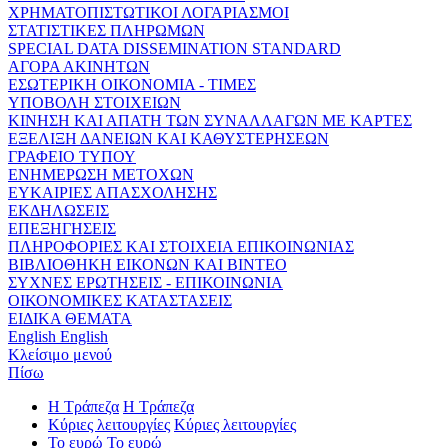
ΧΡΗΜΑΤΟΠΙΣΤΩΤΙΚΟΙ ΛΟΓΑΡΙΑΣΜΟΙ
ΣΤΑΤΙΣΤΙΚΕΣ ΠΛΗΡΩΜΩΝ
SPECIAL DATA DISSEMINATION STANDARD
ΑΓΟΡΑ ΑΚΙΝΗΤΩΝ
ΕΣΩΤΕΡΙΚΗ ΟΙΚΟΝΟΜΙΑ - ΤΙΜΕΣ
ΥΠΟΒΟΛΗ ΣΤΟΙΧΕΙΩΝ
ΚΙΝΗΣΗ ΚΑΙ ΑΠΑΤΗ ΤΩΝ ΣΥΝΑΛΛΑΓΩΝ ΜΕ ΚΑΡΤΕΣ
ΕΞΕΛΙΞΗ ΔΑΝΕΙΩΝ ΚΑΙ ΚΑΘΥΣΤΕΡΗΣΕΩΝ
ΓΡΑΦΕΙΟ ΤΥΠΟΥ
ΕΝΗΜΕΡΩΣΗ ΜΕΤΟΧΩΝ
ΕΥΚΑΙΡΙΕΣ ΑΠΑΣΧΟΛΗΣΗΣ
ΕΚΔΗΛΩΣΕΙΣ
ΕΠΕΞΗΓΗΣΕΙΣ
ΠΛΗΡΟΦΟΡΙΕΣ ΚΑΙ ΣΤΟΙΧΕΙΑ ΕΠΙΚΟΙΝΩΝΙΑΣ
ΒΙΒΛΙΟΘΗΚΗ ΕΙΚΟΝΩΝ ΚΑΙ ΒΙΝΤΕΟ
ΣΥΧΝΕΣ ΕΡΩΤΗΣΕΙΣ - ΕΠΙΚΟΙΝΩΝΙΑ
ΟΙΚΟΝΟΜΙΚΕΣ ΚΑΤΑΣΤΑΣΕΙΣ
ΕΙΔΙΚΑ ΘΕΜΑΤΑ
English
English
Κλείσιμο μενού
Πίσω
Η Τράπεζα
Η Τράπεζα
Κύριες λειτουργίες
Κύριες λειτουργίες
Το ευρώ
Το ευρώ