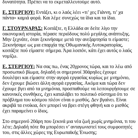
δυνατότητα. Πρέπει να το εκμεταλλευτούμε αυτό.
Ε. ΣΤΕΡΓΙΟΥ:
Εντάξει, κι ο λαός λέει «τι’ χες Γιάννη, τι’ χα
πάντα» καμιά φορά. Και λέμε συνεχώς τα ίδια και τα ίδια.
Γ. ΣΤΟΥΡΝΑΡΑΣ:
Κοιτάξτε, η Ελλάδα αν δείτε λίγο την
οικονομική ιστορία, πέρασε περιόδους πολύ μεγάλης ανάπτυξης.
Μην ξεχνάτε, όταν ξεκινήσαμε μετά την ανεξαρτησία τι είμαστε;
Ξεκινήσαμε ως μια επαρχία της Οθωμανικής Αυτοκρατορίας,
κοιτάξτε πού είμαστε σήμερα. Άρα λοιπόν, κάτι έχει αυτός ο λαός
νομίζω.
Ε. ΣΤΕΡΓΙΟΥ:
Να σας πω, ένας 20χρονος τώρα, και το λέω από
προσωπικό βίωμα, δηλαδή οι σημερινοί 30άρηδες έχουμε
δουλέψει και είμαστε στην αγορά εργασίας κυρίως με μνημόνιο,
δεν έχουμε βιώσει άλλη αγορά εργασίας. Ακόμα και τώρα δεν
έχουμε βγει από τα μνημόνια, προσπαθούμε να λειτουργήσουμε σε
κανονικές συνθήκες, έχει καταλάβει το πολιτικό σύστημα ότι το
πρόβλημα του κόσμου πλέον είναι ο μισθός. Δεν βγαίνει. Είναι
ακριβά τα ενοίκια, δεν μπορεί να βρει στέγη φθηνή και ο μισθός
έχει παραμείνει ο ίδιος.
Στο σημερινό 20άρη που ξεκινά μια νέα ζωή χωρίς μνημόνια, τι του
λέτε; Δηλαδή πότε θα μπορέσει ν’ ανταγωνιστεί τους συμφοιτητές
του, στις άλλες χώρες της Ευρωπαϊκής Ένωσης;