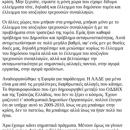
κρίση. Μην ξεχνάτε, είμαστε η μόνη χώρα που είχαμε δίδυμα
ελλείμματα τότε, δηλαδή και έλλειμμα του δημόσιου τομέα και
έλλειμμα του ισοζυγίου τρεχουσών συναλλαγών.
Οι άλλες χώρες που μπήκαν στα μνημόνια, μπήκαν μόνο με το
έλλειμμα του ισοζυγίου τρεχουσών συναλλαγών ή με τα
προβλήματα στον τραπεζικό της τομέα. Εμάς ήταν καθαρά
πρόβλημα του Δημοσίου και πρόβλημα ανταγωνιστικότητας. Αυτά
αντιμετωπίστηκαν σε πολύ μεγάλο βαθμό, αφ’ ενός μεν με θυσίες
δικές μας, δηλαδή μπορέσαμε και μειώσαμε κυρίως το έλλειμμα
του δημόσιου τομέα αλλά και το έλλειμμα του ισοζυγίου
τρεχουσών συναλλαγών, αλλά και βελτιώσαμε την
ανταγωνιστικότητα με σημαντικές αλλαγές παντού, στην αγορά
εργασίας, στην αγορά προϊόντων.
Αναδιοργανώθηκε η Εφορία για παράδειγμα. Η ΑΑΔΕ για μένα
είναι μια από τις μεγαλύτερες διαρθρωτικές αλλαγές που κάναμε.
Το θησαυροφυλάκιο που έχει δημιουργηθεί μεταξύ του ΟΔΔΗΧ
και της Τράπεζας Ελλάδος, που δεν το ξέρει ο κόσμος. Έχουν
μαζευτεί τ’ αποθεματικά Δημοσίων Οργανισμών, πολλοί έλεγαν
ότι αν υπήρχε αυτό το 2009-2010, ίσως να μη μπαίναμε στην
κρίση, δεν το πιστεύω, θα μπαίναμε αλλά ίσως να ήταν πολύ πιο
ήπια.
Άρα έχουμε κάνει σημαντικά πράγματα. Μένουν όμως να γίνουν