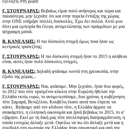
εξελίξεις στη χώρα;
Γ. ΣΤΟΥΡΝΑΡΑΣ:
Βεβαίως είμαι πολύ ανήσυχος και τώρα και
παλαιότερα, μην ξεχνάτε ότι και στην πορεία ένταξης της χώρας
στην ΟΝΕ υπήρξαν πολλές δυσκολίες. Έχω δει πολλά. Αυτό μου
δίνει μια εμπειρία θα έλεγα, αντιμετώπισης των πραγμάτων με μια
ψύχραιμη ματιά.
Β. ΚΑΝΕΛΛΗΣ:
Η πιο δύσκολη στιγμή όμως ποια ήταν ως
κεντρικός τραπεζίτης;
Γ. ΣΤΟΥΡΝΑΡΑΣ:
Η πιο δύσκολη στιγμή ήταν το 2015 η αλήθεια
είναι, αυτές ήταν πολύ δύσκολες στιγμές.
Β. ΚΑΝΕΛΛΗΣ:
Δηλαδή φτάσαμε κοντά στη χρεοκοπία, στην
έξοδο της χώρας...
Γ. ΣΤΟΥΡΝΑΡΑΣ:
Ναι, φτάσαμε. Μην ξεχνάτε, ήταν δυο φορές,
το 2012 που τότε ορισμένοι κύκλοι στην Ευρώπη ήθελαν την
Ελλάδα εκτός ευρώ, το αντιμετωπίσαμε, δυο χρόνια, η κυβέρνηση
τότε Σαμαρά, Βενιζέλου, Κουβέλη έκανε αυτά που έπρεπε να
κάνει. Βγήκαμε από τον κίνδυνο τότε, η Ελλάδα άρχισε να
ανακάμπτει, η ελληνική οικονομία και ξανά βεβαίως το 2015, το α’
εξάμηνο. Εκεί με τη δική μας τότε ατελέσφορη διαπραγμάτευση, η
οποία ευτυχώς άλλαξε μετά. Οφείλω να πω ότι άλλαξε μετά και η
συμβολή στη σωτηρία της Ελλάδας ήταν σημαντική και από την