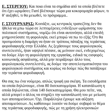
Ε. ΣΤΕΡΓΙΟΥ:
Και ποια είναι τα σημάδια από τα οποία βλέπετε
ότι έχει ωριμάσει; Γιατί βλέπουμε τώρα μια κοκορομαχία φόρων, τι
θ’ αυξηθεί, τι θα μειωθεί, το πρόγραμμα..
Γ. ΣΤΟΥΡΝΑΡΑΣ:
Κοιτάξτε, ως κεντρικός τραπεζίτης δεν θα
ήθελα να μπω τώρα σε λεπτομέρειες ενδείξεων ωρίμανσης του
πολιτικού συστήματος, νομίζω ότι είναι αυτονόητο, αλλά επειδή
μνημονεύσατε τη φορολογία, εκεί μπορώ να πω το εξής: Ότι θα
προτιμούσα η διαμάχη να ήταν σε τρόπους πάταξης της τεράστιας
φοροδιαφυγής στην Ελλάδα. Ας ξεχάσουμε τους φορολογικούς
συντελεστές, ήταν υψηλοί πέσανε, ας μείνουν εκεί, ενδεχομένως
να δούμε λίγο τη φορολόγηση της εργασίας, ειδικά τις εισφορές
κοινωνικής ασφάλισης, αλλά μην πειράξουμε άλλο τους
φορολογικούς συντελεστές, ας δούμε την αποτελεσματικότητα του
φορολογικού συστήματος και κυρίως να δούμε πώς θα πατάξουμε
την τεράστια φοροδιαφυγή.
Θα σας πω ένα νούμερο, απλώς τροφή για σκέψη. Τα εισοδήματα
τα οποία δηλώνουμε, είναι 80 δισεκατομμύρια. Η κατανάλωση η
οποία δηλώνεται, είναι 140 δισεκατομμύρια. Θα μου πείτε, ναι,
αλλά μπορεί ο άλλος να στηρίζει την κατανάλωσή του με μείωση
των αποταμιεύσεων. Όχι. Παράλληλα έχουμε και αύξηση
αποταμιεύσεων. Ας καθίσουμε λοιπόν να δούμε σοβαρά το θέμα
της τεράστιας φοροδιαφυγής, πώς με τη χρήση ηλεκτρονικών