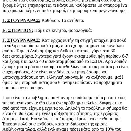
έχουμε λίγες επιχειρήσεις, τι κάνουμε, καθόμαστε με σταυρωμένα
τα χέρια και λέμε, είμαστε μικροί, δε μπορούμε να μεγενθύνουμε;
Γ. ΣΤΟΥΡΝΑΡΑΣ:
Καθόλου. Το αντίθετο.
Ε. ΣΤΕΡΓΙΟΥ:
Πάμε σε κίνητρα, φορολογικά;
Γ. ΣΤΟΥΡΝΑΡΑΣ:
Κατ' αρχάς αυτήν τη στιγμή υπάρχει μια πολύ
μεγάλη ευκαιρία μπροστά μας, διότι έχουμε σημαντικά κονδύλια
από το Ταμείο Ανάκαμψης και Ανθεκτικότητας, γύρω στα 30
δισεκατομμύρια, λιγότερα γιατί έχουν εκταμιευθεί ήδη περίπου 6-7
και έχουμε κι άλλα 40 δισεκατομμύρια από το ΕΣΠΑ. Άρα λοιπόν
έχουμε μια τεράστια ευκαιρία κονδυλίων που τα περισσότερα είναι
επιχορηγήσεις, δεν είναι καν δάνεια, να μπορέσουμε να
μετασχηματίσουμε την ελληνική οικονομία, να αυξήσουμε, μαζί
όμως με μεταρρυθμίσεις που θ' αντιμετωπίσουν τα προβλήματα
που σας ανέφερα πριν.
Ποιο είναι το πρόβλημα που θ' αντιμετωπίσουμε σήμερα πιστεύω,
τα επόμενα χρόνια: Θα είναι ένα πρόβλημα τελείως διαφορετικό
από αυτό που είχαμε μέχρι τώρα. Δηλαδή το πρόβλημα σήμερα θα
είναι ότι θα έχουμε μεγάλη αύξηση της ζήτησης, της εγχώριας
ζήτησης. Γιατί; Επενδύσεις κατ' αρχάς. Πρέπει να επενδύσουμε.
Έπεσαν πολύ οι επενδύσεις κατά τη διάρκεια της κρίσης.
Αυξάνονται τώρα, αλλά ενώ είχαμε πέσει κάτω από το 10% του