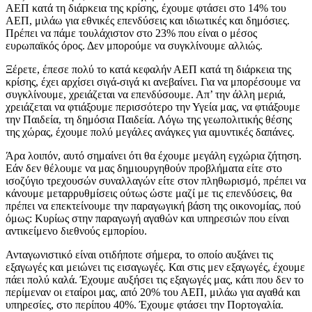
ΑΕΠ κατά τη διάρκεια της κρίσης, έχουμε φτάσει στο 14% του
ΑΕΠ, μιλάω για εθνικές επενδύσεις και ιδιωτικές και δημόσιες.
Πρέπει να πάμε τουλάχιστον στο 23% που είναι ο μέσος
ευρωπαϊκός όρος. Δεν μπορούμε να συγκλίνουμε αλλιώς.
Ξέρετε, έπεσε πολύ το κατά κεφαλήν ΑΕΠ κατά τη διάρκεια της
κρίσης, έχει αρχίσει σιγά-σιγά κι ανεβαίνει. Για να μπορέσουμε να
συγκλίνουμε, χρειάζεται να επενδύσουμε. Απ’ την άλλη μεριά,
χρειάζεται να φτιάξουμε περισσότερο την Υγεία μας, να φτιάξουμε
την Παιδεία, τη δημόσια Παιδεία. Λόγω της γεωπολιτικής θέσης
της χώρας, έχουμε πολύ μεγάλες ανάγκες για αμυντικές δαπάνες.
Άρα λοιπόν, αυτό σημαίνει ότι θα έχουμε μεγάλη εγχώρια ζήτηση.
Εάν δεν θέλουμε να μας δημιουργηθούν προβλήματα είτε στο
ισοζύγιο τρεχουσών συναλλαγών είτε στον πληθωρισμό, πρέπει να
κάνουμε μεταρρυθμίσεις ούτως ώστε μαζί με τις επενδύσεις, θα
πρέπει να επεκτείνουμε την παραγωγική βάση της οικονομίας, πού
όμως: Κυρίως στην παραγωγή αγαθών και υπηρεσιών που είναι
αντικείμενο διεθνούς εμπορίου.
Ανταγωνιστικό είναι οτιδήποτε σήμερα, το οποίο αυξάνει τις
εξαγωγές και μειώνει τις εισαγωγές. Και στις μεν εξαγωγές, έχουμε
πάει πολύ καλά. Έχουμε αυξήσει τις εξαγωγές μας, κάτι που δεν το
περίμεναν οι εταίροι μας, από 20% του ΑΕΠ, μιλάω για αγαθά και
υπηρεσίες, στο περίπου 40%. Έχουμε φτάσει την Πορτογαλία.