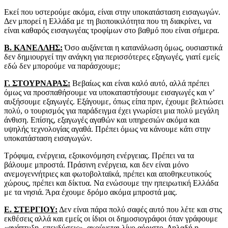
Εκεί που υστερούμε ακόμα, είναι στην υποκατάσταση εισαγωγών.
Δεν μπορεί η Ελλάδα με τη βιοποικιλότητα που τη διακρίνει, να
είναι καθαρός εισαγωγέας τροφίμων στο βαθμό που είναι σήμερα.
Β. ΚΑΝΕΛΛΗΣ:
Όσο αυξάνεται η κατανάλωση όμως, ουσιαστικά
δεν δημιουργεί την ανάγκη για περισσότερες εξαγωγές, γιατί εμείς
εδώ δεν μπορούμε να παράσχουμε;
Γ. ΣΤΟΥΡΝΑΡΑΣ:
Βεβαίως και είναι καλό αυτό, αλλά πρέπει
όμως να προσπαθήσουμε να υποκαταστήσουμε εισαγωγές και ν’
αυξήσουμε εξαγωγές. Εξάγουμε, όπως είπα πριν, έχουμε βελτιώσει
πολύ, ο τουρισμός για παράδειγμα έχει γνωρίσει μια πολύ μεγάλη
άνθιση. Επίσης, εξαγωγές αγαθών και υπηρεσιών ακόμα και
υψηλής τεχνολογίας αγαθά. Πρέπει όμως να κάνουμε κάτι στην
υποκατάσταση εισαγωγών.
Τρόφιμα, ενέργεια, εξοικονόμηση ενέργειας. Πρέπει να τα
βάλουμε μπροστά. Πράσινη ενέργεια, και δεν είναι μόνο
ανεμογεννήτριες και φωτοβολταϊκά, πρέπει και αποθηκευτικούς
χώρους, πρέπει και δίκτυα. Να ενώσουμε την ηπειρωτική Ελλάδα
με τα νησιά. Άρα έχουμε δρόμο ακόμα μπροστά μας.
Ε. ΣΤΕΡΓΙΟΥ:
Δεν είναι πάρα πολύ σαφές αυτό που λέτε και στις
εκθέσεις αλλά και εμείς οι ίδιοι οι δημοσιογράφοι όταν γράφουμε
«ανάπτυξη, επενδύσεις», ακούγεται λίγο αόριστο. Δηλαδή η