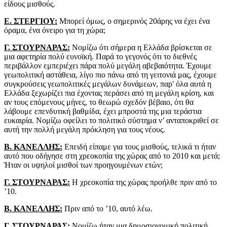
είδους μισθούς.
Ε. ΣΤΕΡΓΙΟΥ:
Μπορεί όμως, ο σημερινός 20άρης να έχει ένα
όραμα, ένα όνειρο για τη χώρα;
Γ. ΣΤΟΥΡΝΑΡΑΣ:
Νομίζω ότι σήμερα η Ελλάδα βρίσκεται σε
μια αφετηρία πολύ ευνοϊκή. Παρά το γεγονός ότι το διεθνές
περιβάλλον εμπεριέχει πάρα πολύ μεγάλη αβεβαιότητα. Έχουμε
γεωπολιτική αστάθεια, λίγο πιο πάνω από τη γειτονιά μας, έχουμε
συγκρούσεις γεωπολιτικές μεγάλων δυνάμεων, παρ' όλα αυτά η
Ελλάδα ξεχωρίζει πια έχοντας περάσει από τη μεγάλη κρίση, και
αν τους επόμενους μήνες, το θεωρώ σχεδόν βέβαιο, ότι θα
λάβουμε επενδυτική βαθμίδα, έχει μπροστά της μια τεράστια
ευκαιρία. Νομίζω οφείλει το πολιτικό σύστημα ν’ ανταποκριθεί σε
αυτή την πολλή μεγάλη πρόκληση για τους νέους.
Β. ΚΑΝΕΛΛΗΣ:
Επειδή είπαμε για τους μισθούς, τελικά τι ήταν
αυτό που οδήγησε στη χρεοκοπία της χώρας από το 2010 και μετά;
Ήταν οι υψηλοί μισθοί των προηγουμένων ετών;
Γ. ΣΤΟΥΡΝΑΡΑΣ:
Η χρεοκοπία της χώρας προήλθε πριν από το
’10.
Β. ΚΑΝΕΛΛΗΣ:
Πριν από το ’10, αυτό λέω.
Γ. ΣΤΟΥΡΝΑΡΑΣ:
Νομίζω ήταν μια δημοσιονομική πολιτική