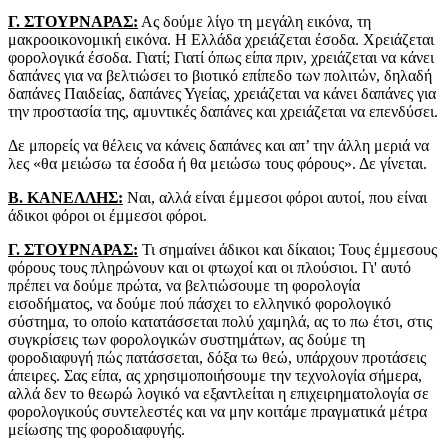
Γ. ΣΤΟΥΡΝΑΡΑΣ:
Ας δούμε λίγο τη μεγάλη εικόνα, τη
μακροοικονομική εικόνα. Η Ελλάδα χρειάζεται έσοδα. Χρειάζεται
φορολογικά έσοδα. Γιατί; Γιατί όπως είπα πριν, χρειάζεται να κάνει
δαπάνες για να βελτιώσει το βιοτικό επίπεδο των πολιτών, δηλαδή
δαπάνες Παιδείας, δαπάνες Υγείας, χρειάζεται να κάνει δαπάνες για
την προστασία της, αμυντικές δαπάνες και χρειάζεται να επενδύσει.
Δε μπορείς να θέλεις να κάνεις δαπάνες και απ’ την άλλη μεριά να
λες «θα μειώσω τα έσοδα ή θα μειώσω τους φόρους». Δε γίνεται.
Β. ΚΑΝΕΛΛΗΣ:
Ναι, αλλά είναι έμμεσοι φόροι αυτοί, που είναι
άδικοι φόροι οι έμμεσοι φόροι.
Γ. ΣΤΟΥΡΝΑΡΑΣ:
Τι σημαίνει άδικοι και δίκαιοι; Τους έμμεσους
φόρους τους πληρώνουν και οι φτωχοί και οι πλούσιοι. Γι' αυτό
πρέπει να δούμε πρώτα, να βελτιώσουμε τη φορολογία
εισοδήματος, να δούμε πού πάσχει το ελληνικό φορολογικό
σύστημα, το οποίο κατατάσσεται πολύ χαμηλά, ας το πω έτσι, στις
συγκρίσεις των φορολογικών συστημάτων, ας δούμε τη
φοροδιαφυγή πώς πατάσσεται, δόξα τω θεώ, υπάρχουν προτάσεις
άπειρες. Σας είπα, ας χρησιμοποιήσουμε την τεχνολογία σήμερα,
αλλά δεν το θεωρώ λογικό να εξαντλείται η επιχειρηματολογία σε
φορολογικούς συντελεστές και να μην κοιτάμε πραγματικά μέτρα
μείωσης της φοροδιαφυγής.