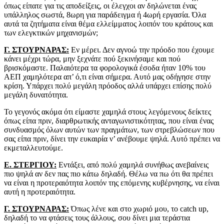
όπως είπατε για τις αποδείξεις, οι έλεγχοι αν δηλώνεται ένας
υπάλληλος σωστά, 8ωρη για παράδειγμα ή 4ωρή εργασία. Όλα
αυτά τα ζητήματα είναι θέμα ελλείμματος λοιπόν του κράτους και
των ελεγκτικών μηχανισμών;
Γ. ΣΤΟΥΡΝΑΡΑΣ:
Εν μέρει. Δεν αγνοώ την πρόοδο που έχουμε
κάνει μέχρι τώρα, μην ξεχνάτε πού ξεκινήσαμε και πού
βρισκόμαστε. Παλαιότερα τα φορολογικά έσοδα ήταν 10% του
ΑΕΠ χαμηλότερα απ’ ό,τι είναι σήμερα. Αυτό μας οδήγησε στην
κρίση. Υπάρχει πολύ μεγάλη πρόοδος αλλά υπάρχει επίσης πολύ
μεγάλη δυνατότητα.
Το γεγονός ακόμα ότι είμαστε χαμηλά στους λεγόμενους δείκτες
όπως είπα πριν, διαρθρωτικής ανταγωνιστικότητας, που είναι ένας
συνδυασμός όλων αυτών των πραγμάτων, των στρεβλώσεων που
σας είπα πριν, δίνει την ευκαιρία ν’ ανέβουμε ψηλά. Αυτό πρέπει να
εκμεταλλευτούμε.
Ε. ΣΤΕΡΓΙΟΥ:
Εντάξει, από πολύ χαμηλά συνήθως ανεβαίνεις
πιο ψηλά αν δεν πας πιο κάτω δηλαδή. Θέλω να πω ότι θα πρέπει
να είναι η προτεραιότητα λοιπόν της επόμενης κυβέρνησης, να είναι
αυτή η προτεραιότητα.
Γ. ΣΤΟΥΡΝΑΡΑΣ:
Όπως λένε και στο χωριό μου, το catch up,
δηλαδή το να φτάσεις τους άλλους, σου δίνει μια τεράστια