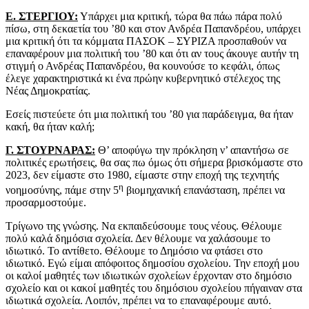
Ε. ΣΤΕΡΓΙΟΥ:
Υπάρχει μια κριτική, τώρα θα πάω πάρα πολύ
πίσω, στη δεκαετία του ’80 και στον Ανδρέα Παπανδρέου, υπάρχει
μια κριτική ότι τα κόμματα ΠΑΣΟΚ – ΣΥΡΙΖΑ προσπαθούν να
επαναφέρουν μια πολιτική του ’80 και ότι αν τους άκουγε αυτήν τη
στιγμή ο Ανδρέας Παπανδρέου, θα κουνούσε το κεφάλι, όπως
έλεγε χαρακτηριστικά κι ένα πρώην κυβερνητικό στέλεχος της
Νέας Δημοκρατίας.
Εσείς πιστεύετε ότι μια πολιτική του ’80 για παράδειγμα, θα ήταν
κακή, θα ήταν καλή;
Γ. ΣΤΟΥΡΝΑΡΑΣ:
Θ’ αποφύγω την πρόκληση ν’ απαντήσω σε
πολιτικές ερωτήσεις, θα σας πω όμως ότι σήμερα βρισκόμαστε στο
2023, δεν είμαστε στο 1980, είμαστε στην εποχή της τεχνητής
η
νοημοσύνης, πάμε στην 5
βιομηχανική επανάσταση, πρέπει να
προσαρμοστούμε.
Τρίγωνο της γνώσης. Να εκπαιδεύσουμε τους νέους. Θέλουμε
πολύ καλά δημόσια σχολεία. Δεν θέλουμε να χαλάσουμε το
ιδιωτικό. Το αντίθετο. Θέλουμε το Δημόσιο να φτάσει στο
ιδιωτικό. Εγώ είμαι απόφοιτος δημοσίου σχολείου. Την εποχή μου
οι καλοί μαθητές των ιδιωτικών σχολείων έρχονταν στο δημόσιο
σχολείο και οι κακοί μαθητές του δημόσιου σχολείου πήγαιναν στα
ιδιωτικά σχολεία. Λοιπόν, πρέπει να το επαναφέρουμε αυτό.