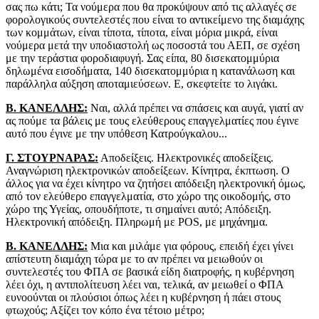
σας πω κάτι; Τα νούμερα που θα προκύψουν από τις αλλαγές σε
φορολογικούς συντελεστές που είναι το αντικείμενο της διαμάχης
των κομμάτων, είναι τίποτα, τίποτα, είναι μόρια μικρά, είναι
νούμερα μετά την υποδιαστολή ως ποσοστά του ΑΕΠ, σε σχέση
με την τεράστια φοροδιαφυγή. Σας είπα, 80 δισεκατομμύρια
δηλωμένα εισοδήματα, 140 δισεκατομμύρια η κατανάλωση και
παράλληλα αύξηση αποταμιεύσεων. Ε, σκεφτείτε το λιγάκι.
Β. ΚΑΝΕΛΛΗΣ:
Ναι, αλλά πρέπει να σπάσεις και αυγά, γιατί αν
ας πούμε τα βάλεις με τους ελεύθερους επαγγελματίες που έγινε
αυτό που έγινε με την υπόθεση Κατρούγκαλου...
Γ. ΣΤΟΥΡΝΑΡΑΣ:
Αποδείξεις. Ηλεκτρονικές αποδείξεις.
Αναγνώριση ηλεκτρονικών αποδείξεων. Κίνητρα, έκπτωση. Ο
άλλος για να έχει κίνητρο να ζητήσει απόδειξη ηλεκτρονική όμως,
από τον ελεύθερο επαγγελματία, στο χώρο της οικοδομής, στο
χώρο της Υγείας, οπουδήποτε, τι σημαίνει αυτό; Απόδειξη.
Ηλεκτρονική απόδειξη. Πληρωμή με POS, με μηχάνημα.
Β. ΚΑΝΕΛΛΗΣ:
Μια και μιλάμε για φόρους, επειδή έχει γίνει
απίστευτη διαμάχη τώρα με το αν πρέπει να μειωθούν οι
συντελεστές του ΦΠΑ σε βασικά είδη διατροφής, η κυβέρνηση
λέει όχι, η αντιπολίτευση λέει ναι, τελικά, αν μειωθεί ο ΦΠΑ
ευνοούνται οι πλούσιοι όπως λέει η κυβέρνηση ή πάει στους
φτωχούς; Αξίζει τον κόπο ένα τέτοιο μέτρο;