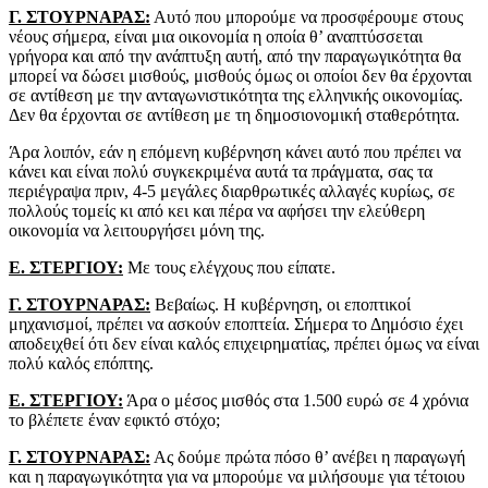
Γ. ΣΤΟΥΡΝΑΡΑΣ:
Αυτό που μπορούμε να προσφέρουμε στους
νέους σήμερα, είναι μια οικονομία η οποία θ’ αναπτύσσεται
γρήγορα και από την ανάπτυξη αυτή, από την παραγωγικότητα θα
μπορεί να δώσει μισθούς, μισθούς όμως οι οποίοι δεν θα έρχονται
σε αντίθεση με την ανταγωνιστικότητα της ελληνικής οικονομίας.
Δεν θα έρχονται σε αντίθεση με τη δημοσιονομική σταθερότητα.
Άρα λοιπόν, εάν η επόμενη κυβέρνηση κάνει αυτό που πρέπει να
κάνει και είναι πολύ συγκεκριμένα αυτά τα πράγματα, σας τα
περιέγραψα πριν, 4-5 μεγάλες διαρθρωτικές αλλαγές κυρίως, σε
πολλούς τομείς κι από κει και πέρα να αφήσει την ελεύθερη
οικονομία να λειτουργήσει μόνη της.
Ε. ΣΤΕΡΓΙΟΥ:
Με τους ελέγχους που είπατε.
Γ. ΣΤΟΥΡΝΑΡΑΣ:
Βεβαίως. Η κυβέρνηση, οι εποπτικοί
μηχανισμοί, πρέπει να ασκούν εποπτεία. Σήμερα το Δημόσιο έχει
αποδειχθεί ότι δεν είναι καλός επιχειρηματίας, πρέπει όμως να είναι
πολύ καλός επόπτης.
Ε. ΣΤΕΡΓΙΟΥ:
Άρα ο μέσος μισθός στα 1.500 ευρώ σε 4 χρόνια
το βλέπετε έναν εφικτό στόχο;
Γ. ΣΤΟΥΡΝΑΡΑΣ:
Ας δούμε πρώτα πόσο θ’ ανέβει η παραγωγή
και η παραγωγικότητα για να μπορούμε να μιλήσουμε για τέτοιου