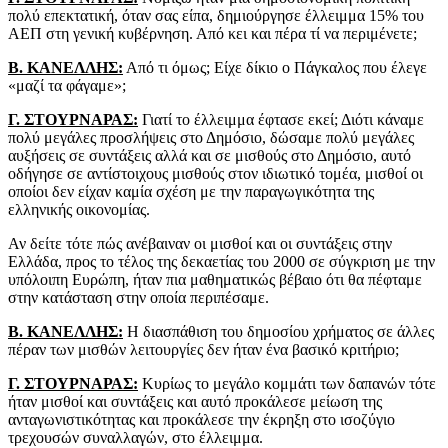
πολύ επεκτατική, όταν σας είπα, δημιούργησε έλλειμμα 15% του
ΑΕΠ στη γενική κυβέρνηση. Από κει και πέρα τί να περιμένετε;
Β. ΚΑΝΕΛΛΗΣ:
Από τι όμως; Είχε δίκιο ο Πάγκαλος που έλεγε
«μαζί τα φάγαμε»;
Γ. ΣΤΟΥΡΝΑΡΑΣ:
Γιατί το έλλειμμα έφτασε εκεί; Διότι κάναμε
πολύ μεγάλες προσλήψεις στο Δημόσιο, δώσαμε πολύ μεγάλες
αυξήσεις σε συντάξεις αλλά και σε μισθούς στο Δημόσιο, αυτό
οδήγησε σε αντίστοιχους μισθούς στον ιδιωτικό τομέα, μισθοί οι
οποίοι δεν είχαν καμία σχέση με την παραγωγικότητα της
ελληνικής οικονομίας.
Αν δείτε τότε πώς ανέβαιναν οι μισθοί και οι συντάξεις στην
Ελλάδα, προς το τέλος της δεκαετίας του 2000 σε σύγκριση με την
υπόλοιπη Ευρώπη, ήταν πια μαθηματικώς βέβαιο ότι θα πέφταμε
στην κατάσταση στην οποία περιπέσαμε.
Β. ΚΑΝΕΛΛΗΣ:
Η διασπάθιση του δημοσίου χρήματος σε άλλες
πέραν των μισθών λειτουργίες δεν ήταν ένα βασικό κριτήριο;
Γ. ΣΤΟΥΡΝΑΡΑΣ:
Κυρίως το μεγάλο κομμάτι των δαπανών τότε
ήταν μισθοί και συντάξεις και αυτό προκάλεσε μείωση της
ανταγωνιστικότητας και προκάλεσε την έκρηξη στο ισοζύγιο
τρεχουσών συναλλαγών, στο έλλειμμα.