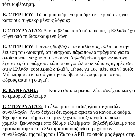
τότε κυβέρνηση.
Ε. ΣΤΕΡΓΙΟΥ:
Τώρα μπορούμε να μπούμε σε περιπέτειες για
κάποιους συγκεκριμένους λόγους;
Γ. ΣΤΟΥΡΝΑΡΑΣ:
Δεν το βλέπω αυτό σήμερα πια, η Ελλάδα έχει
φύγει από τη διακεκαυμένη ζώνη.
Ε. ΣΤΕΡΓΙΟΥ:
Πάντως διαβάζω μια ομιλία σας, αλλά και στην
έκθεση του Διοικητή, ότι υπάρχουν πάρα πολλά πράγματα για τα
οποία πρέπει να χτυπάμε κόκκινο. Δηλαδή είναι η φοροδιαφυγή
έχετε πει, ότι υπάρχουν κάποια ολιγοπώλια σε κάποιες αγορές εδώ
στην Ελλάδα, εσωτερικά δηλαδή, μήπως να μας πείτε και γι' αυτό;
Μήπως φταίει κι αυτό για την ακρίβεια κι έχουμε μπει στους
φόρους αυτή τη στιγμή;
Β. ΚΑΝΕΛΛΗΣ:
Και να συμπληρώσω, λέτε συνέχεια και για
το εμπορικό έλλειμμα..
Γ. ΣΤΟΥΡΝΑΡΑΣ:
Το έλλειμμα του ισοζυγίου τρεχουσών
συναλλαγών. Αυτό δείχνει ότι έχουμε αρκετά να κάνουμε ακόμα.
Έχουμε κάνει σημαντικά, μην ξεχνάτε ότι ξεκινήσαμε πολύ
χαμηλά, ξεκινήσαμε από δίδυμα ελλείμματα, δηλαδή έλλειμμα του
κρατικού τομέα και έλλειμμα του ισοζυγίου τρεχουσών
συναλλαγών της τάξης του 15% του ΑΕΠ, το οποίο μας έφερε στην