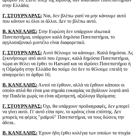
στην Ελλάδα;
Γ. ΣΤΟΥΡΝΑΡΑΣ:
Ναι, δεν βλέπω γιατί να μην κάνουμε αυτό
που κάνουν κι όλοι οι άλλοι. Δεν το βλέπω αυτό.
Β. ΚΑΝΕΛΛΗΣ:
Στην Ευρώπη δεν υπάρχουν ιδιωτικά
Πανεπιστήμια, υπάρχουν καλά δημόσια Πανεπιστήμια, το
αγγλοσαξονικό μοντέλο είναι διαφορετικό.
Γ. ΣΤΟΥΡΝΑΡΑΣ:
Αυτό θέλουμε να κάνουμε. Καλά δημόσια. Ας
ξεκινήσουμε από αυτό που έχουμε, καλά δημόσια Πανεπιστήμια,
τώρα αν θέλει να έρθει το Harvard και να ιδρύσει Πανεπιστήμιο ή
η Οξφόρδη στην Ελλάδα θα πούμε ότι δεν το θέλουμε επειδή το
απαγορεύει το άρθρο 16;
Β. ΚΑΝΕΛΛΗΣ:
Αυτοί να έρθουν, αλλά να έρθουν κάποιοι οι
οποίοι απλά θα είναι μια σημαία ευκαιρίας να βγάλουν λεφτά από
την Παιδεία χωρίς να είναι αξιοπρεπή, αξιόλογα Ιδρύματα;
Γ. ΣΤΟΥΡΝΑΡΑΣ:
Όχι, θα υπάρχουν προδιαγραφές, δεν μπορεί
να γίνει αυτό. Γι' αυτό είπα πριν, το κράτος είναι επόπτης. Δεν
μπορείς να φέρεις "μαϊμού" Πανεπιστήμια, να τους δώσεις την
άδεια..
Β. ΚΑΝΕΛΛΗΣ:
Έχουν ήδη έρθει κολέγια των οποίων τα πτυχία