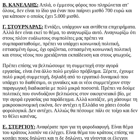
Β. ΚΑΝΕΛΛΗΣ:
Απλά, ο έμμεσος φόρος που πληρώνεται απ’
όλους, δεν είναι το ίδιο για έναν που παίρνει μισθό 700 ευρώ και
για κάποιον ο οποίος έχει 5.000 μισθό.
Γ. ΣΤΟΥΡΝΑΡΑΣ:
Εντάξει, υπάρχουν και αντίθετα επιχειρήματα.
Αλλά δεν είναι εκεί το θέμα, το αναγνωρίζω αυτό. Αναγνωρίζω ότι
στους πλέον ευάλωτους συμπολίτες μας πρέπει να
συμπαρασταθούμε, πρέπει να υπάρχει κοινωνική πολιτική,
εστιασμένη όμως, όχι οριζόντια, εστιασμένη κοινωνική πολιτική
και στους νέους που χρειάζονται εκπαίδευση και στους φτωχούς.
Πρέπει επίσης να βελτιώσουμε τη συμμετοχή στην αγορά
εργασίας, είναι ένα άλλο πολύ μεγάλο πρόβλημα. Ξέρετε, έχουμε
πολύ μικρή συμμετοχή, δηλαδή από το εργατικό δυναμικό που
υπάρχει το διαθέσιμο, οι γυναίκες και οι νέοι συμμετέχουν στην
παραγωγική διαδικασία με πολύ μικρά ποσοστά. Πρέπει να δούμε
πολιτικές που συνδυάζουν βελτιώσεις στον οικογενειακό βίο, με
την αγορά εργασίας για παράδειγμα. Αλλά κοιτάξτε, μη χάσουμε τη
μακροοικονομική εικόνα, δεν αντέχει η Ελλάδα να χάσει έσοδα
φορολογικά. Δεν αντέχει. Αλλιώς θα πέσουμε πάλι σε τοίχο και δεν
το θέλει κανένας.
Ε. ΣΤΕΡΓΙΟΥ:
Αναφέρατε πριν για τη φοροδιαφυγή. Είναι θέμα
του κράτους λοιπόν να ελέγχει. Είναι θέμα του κράτους επίσης να
κοιτάει ποιος δηλώνει και τι δε δηλώνει, να γίνονται οι έλεγχοι