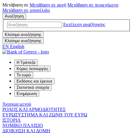
Μετάβαση σε
Μετάβαση σε
αρχή
Μετάβαση σε
περιεχόμενο
Μετάβαση σε
υποσέλιδο
Αναζήτηση
Εκτέλεση αναζήτησης
Κλείσιμο αναζήτησης
Κλείσιμο αναζήτησης
EN
English
Η Τράπεζα
Κύριες λειτουργίες
Το ευρώ
Εκδόσεις και έρευνα
Στατιστικά στοιχεία
Ενημέρωση
Άνοιγμα μενού
ΡΟΛΟΣ ΚΑΙ ΑΡΜΟΔΙΟΤΗΤΕΣ
ΕΥΡΩΣΥΣΤΗΜΑ ΚΑΙ ΖΩΝΗ ΤΟΥ ΕΥΡΩ
ΙΣΤΟΡΙΑ
ΝΟΜΙΚΟ ΠΛΑΙΣΙΟ
ΔΙΟΙΚΗΣΗ ΚΑΙ ΔΟΜΗ