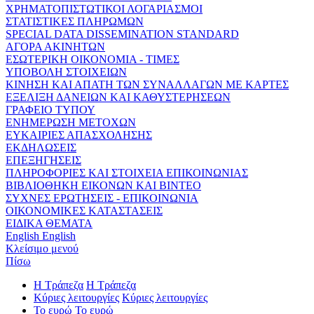
ΧΡΗΜΑΤΟΠΙΣΤΩΤΙΚΟΙ ΛΟΓΑΡΙΑΣΜΟΙ
ΣΤΑΤΙΣΤΙΚΕΣ ΠΛΗΡΩΜΩΝ
SPECIAL DATA DISSEMINATION STANDARD
ΑΓΟΡΑ ΑΚΙΝΗΤΩΝ
ΕΣΩΤΕΡΙΚΗ ΟΙΚΟΝΟΜΙΑ - ΤΙΜΕΣ
ΥΠΟΒΟΛΗ ΣΤΟΙΧΕΙΩΝ
ΚΙΝΗΣΗ ΚΑΙ ΑΠΑΤΗ ΤΩΝ ΣΥΝΑΛΛΑΓΩΝ ΜΕ ΚΑΡΤΕΣ
ΕΞΕΛΙΞΗ ΔΑΝΕΙΩΝ ΚΑΙ ΚΑΘΥΣΤΕΡΗΣΕΩΝ
ΓΡΑΦΕΙΟ ΤΥΠΟΥ
ΕΝΗΜΕΡΩΣΗ ΜΕΤΟΧΩΝ
ΕΥΚΑΙΡΙΕΣ ΑΠΑΣΧΟΛΗΣΗΣ
ΕΚΔΗΛΩΣΕΙΣ
ΕΠΕΞΗΓΗΣΕΙΣ
ΠΛΗΡΟΦΟΡΙΕΣ ΚΑΙ ΣΤΟΙΧΕΙΑ ΕΠΙΚΟΙΝΩΝΙΑΣ
ΒΙΒΛΙΟΘΗΚΗ ΕΙΚΟΝΩΝ ΚΑΙ ΒΙΝΤΕΟ
ΣΥΧΝΕΣ ΕΡΩΤΗΣΕΙΣ - ΕΠΙΚΟΙΝΩΝΙΑ
ΟΙΚΟΝΟΜΙΚΕΣ ΚΑΤΑΣΤΑΣΕΙΣ
ΕΙΔΙΚΑ ΘΕΜΑΤΑ
English
English
Κλείσιμο μενού
Πίσω
Η Τράπεζα
Η Τράπεζα
Κύριες λειτουργίες
Κύριες λειτουργίες
Το ευρώ
Το ευρώ