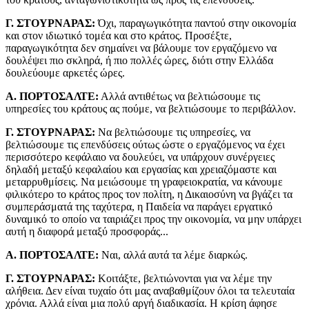
Γ. ΣΤΟΥΡΝΑΡΑΣ:
Όχι, παραγωγικότητα παντού στην οικονομία
και στον ιδιωτικό τομέα και στο κράτος. Προσέξτε,
παραγωγικότητα δεν σημαίνει να βάλουμε τον εργαζόμενο να
δουλέψει πιο σκληρά, ή πιο πολλές ώρες, διότι στην Ελλάδα
δουλεύουμε αρκετές ώρες.
Α. ΠΟΡΤΟΣΑΛΤΕ:
Αλλά αντιθέτως να βελτιώσουμε τις
υπηρεσίες του κράτους ας πούμε, να βελτιώσουμε το περιβάλλον.
Γ. ΣΤΟΥΡΝΑΡΑΣ:
Να βελτιώσουμε τις υπηρεσίες, να
βελτιώσουμε τις επενδύσεις ούτως ώστε ο εργαζόμενος να έχει
περισσότερο κεφάλαιο να δουλεύει, να υπάρχουν συνέργειες
δηλαδή μεταξύ κεφαλαίου και εργασίας και χρειαζόμαστε και
μεταρρυθμίσεις. Να μειώσουμε τη γραφειοκρατία, να κάνουμε
φιλικότερο το κράτος προς τον πολίτη, η Δικαιοσύνη να βγάζει τα
συμπεράσματά της ταχύτερα, η Παιδεία να παράγει εργατικό
δυναμικό το οποίο να ταιριάζει προς την οικονομία, να μην υπάρχει
αυτή η διαφορά μεταξύ προσφοράς...
Α. ΠΟΡΤΟΣΑΛΤΕ:
Ναι, αλλά αυτά τα λέμε διαρκώς.
Γ. ΣΤΟΥΡΝΑΡΑΣ:
Κοιτάξτε, βελτιώνονται για να λέμε την
αλήθεια. Δεν είναι τυχαίο ότι μας αναβαθμίζουν όλοι τα τελευταία
χρόνια. Αλλά είναι μια πολύ αργή διαδικασία. Η κρίση άφησε