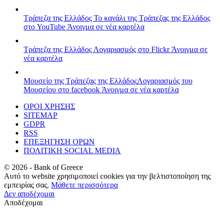
Τράπεζα της Ελλάδος
Το κανάλι της Τράπεζας της Ελλάδος
στο YouTube
Άνοιγμα σε νέα καρτέλα
Τράπεζα της Ελλάδος
Λογαριασμός στο Flickr
Άνοιγμα σε
νέα καρτέλα
Μουσείο της Τράπεζας της Ελλάδος
Λογαριασμός του
Μουσείου στο facebook
Άνοιγμα σε νέα καρτέλα
ΟΡΟΙ ΧΡΗΣΗΣ
SITEMAP
GDPR
RSS
ΕΠΕΞΗΓΗΣΗ ΟΡΩΝ
ΠΟΛΙΤΙΚΗ SOCIAL MEDIA
©
2026
- Bank of Greece
Αυτό το website χρησιμοποιεί cookies για την βελτιστοποίηση της
εμπειρίας σας.
Μάθετε περισσότερα
Δεν αποδέχομαι
Αποδέχομαι