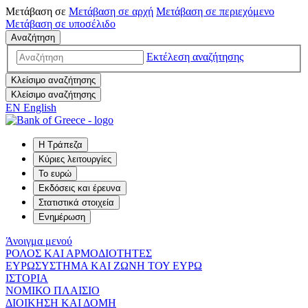
Μετάβαση σε
Μετάβαση σε
αρχή
Μετάβαση σε
περιεχόμενο
Μετάβαση σε
υποσέλιδο
Αναζήτηση
Εκτέλεση αναζήτησης
Κλείσιμο αναζήτησης
Κλείσιμο αναζήτησης
EN
English
Η Τράπεζα
Κύριες λειτουργίες
Το ευρώ
Εκδόσεις και έρευνα
Στατιστικά στοιχεία
Ενημέρωση
Άνοιγμα μενού
ΡΟΛΟΣ ΚΑΙ ΑΡΜΟΔΙΟΤΗΤΕΣ
ΕΥΡΩΣΥΣΤΗΜΑ ΚΑΙ ΖΩΝΗ ΤΟΥ ΕΥΡΩ
ΙΣΤΟΡΙΑ
ΝΟΜΙΚΟ ΠΛΑΙΣΙΟ
ΔΙΟΙΚΗΣΗ ΚΑΙ ΔΟΜΗ