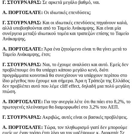
Γ. ΣΤΟΥΡΝΑΡΑΣ:
Σε αρκετά μεγάλο βαθμό, ναι.
Α. ΠΟΡΤΟΣΑΛΤΕ:
Οι ιδιωτικές επενδύσεις;
Γ. ΣΤΟΥΡΝΑΡΑΣ:
Και οι ιδιωτικές επενδύσεις πηγαίνουν καλά,
αλλά υποβοηθούνται από το Ταμείο Ανάκαμψης. Και είναι μία
συνέργεια μεταξύ ιδιωτικού τομέα και τραπεζών επίσης το Ταμείο
Ανάκαμψης.
Α. ΠΟΡΤΟΣΑΛΤΕ:
Άρα ένα ζητούμενο είναι τι θα γίνει μετά το
Ταμείο Ανάκαμψης, έτσι;
Γ. ΣΤΟΥΡΝΑΡΑΣ:
Ναι, το έχουμε αναλύσει και αυτό. Εμείς δεν
προβλέπουμε ότι θα υπάρχει κάποιο μεγάλο κενό, διότι
προγράμματα κοινοτικά θα συνεχίσουν να υπάρχουν περίπου στο
ίδιο μέγεθος που έχουμε και σήμερα. Άρα η Τράπεζα της Ελλάδος
δεν προβλέπει αυτό που λέμε cliff effect, δηλαδή μια πολύ μεγάλη
πτώση.
Α. ΠΟΡΤΟΣΑΛΤΕ:
Για την ανεργία λέτε ότι θα πάει στο 8,2%, το
πρωτογενές πλεόνασμα θα διαμορφωθεί στο 3,2% του ΑΕΠ.
Γ. ΣΤΟΥΡΝΑΡΑΣ:
Ακριβώς, αυτές είναι οι βασικές προβλέψεις.
Α. ΠΟΡΤΟΣΑΛΤΕ:
Τώρα, τον πληθωρισμό γιατί δεν μπορούμε
εμείς με έναν τρόπο έτσι λίγο να τον μαζέψουμε κ. Διοικητά; Σε