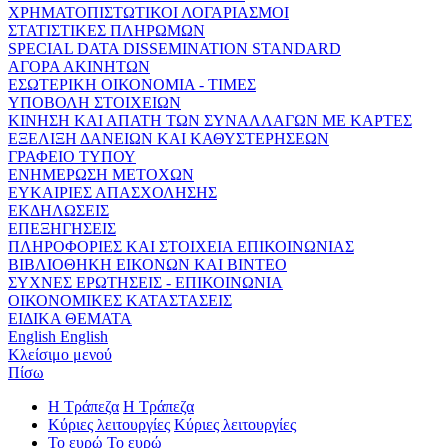
ΧΡΗΜΑΤΟΠΙΣΤΩΤΙΚΟΙ ΛΟΓΑΡΙΑΣΜΟΙ
ΣΤΑΤΙΣΤΙΚΕΣ ΠΛΗΡΩΜΩΝ
SPECIAL DATA DISSEMINATION STANDARD
ΑΓΟΡΑ ΑΚΙΝΗΤΩΝ
ΕΣΩΤΕΡΙΚΗ ΟΙΚΟΝΟΜΙΑ - ΤΙΜΕΣ
ΥΠΟΒΟΛΗ ΣΤΟΙΧΕΙΩΝ
ΚΙΝΗΣΗ ΚΑΙ ΑΠΑΤΗ ΤΩΝ ΣΥΝΑΛΛΑΓΩΝ ΜΕ ΚΑΡΤΕΣ
ΕΞΕΛΙΞΗ ΔΑΝΕΙΩΝ ΚΑΙ ΚΑΘΥΣΤΕΡΗΣΕΩΝ
ΓΡΑΦΕΙΟ ΤΥΠΟΥ
ΕΝΗΜΕΡΩΣΗ ΜΕΤΟΧΩΝ
ΕΥΚΑΙΡΙΕΣ ΑΠΑΣΧΟΛΗΣΗΣ
ΕΚΔΗΛΩΣΕΙΣ
ΕΠΕΞΗΓΗΣΕΙΣ
ΠΛΗΡΟΦΟΡΙΕΣ ΚΑΙ ΣΤΟΙΧΕΙΑ ΕΠΙΚΟΙΝΩΝΙΑΣ
ΒΙΒΛΙΟΘΗΚΗ ΕΙΚΟΝΩΝ ΚΑΙ ΒΙΝΤΕΟ
ΣΥΧΝΕΣ ΕΡΩΤΗΣΕΙΣ - ΕΠΙΚΟΙΝΩΝΙΑ
ΟΙΚΟΝΟΜΙΚΕΣ ΚΑΤΑΣΤΑΣΕΙΣ
ΕΙΔΙΚΑ ΘΕΜΑΤΑ
English
English
Κλείσιμο μενού
Πίσω
Η Τράπεζα
Η Τράπεζα
Κύριες λειτουργίες
Κύριες λειτουργίες
Το ευρώ
Το ευρώ