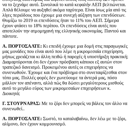
να το ξεχνάμε αυτό. Συνολικά το κατά κεφαλήν ΑΕΠ βελτιώνεται.
Απλά θέλουμε να αυξηθεί ακόμα ταχύτερα. Είναι ίσως μία από τις
λίγες περιόδους που έχουμε μια συνεχή αύξηση των επενδύσεων.
Θυμίζω το 2019 οι επενδύσεις ήταν το 11% του ΑΕΠ. Σήμερα
έχουν φτάσει το 18% περίπου. Οι επενδύσεις είναι αυτές που
αποτελούν την ατμομηχανή της ελληνικής οικονομίας. Παντού και
πάντοτε.
Α. ΠΟΡΤΟΣΑΛΤΕ:
Κι επειδή έχουμε μια δομή στις παραγωγικές
μας μονάδες που είναι αυτό που λέμε η μικρομεσαία επιχείρηση,
μήπως χρειάζεται κι άλλη πειθώ ή παροχές ή υποστήριξη πρακτική;
Διαμαρτύρονται ότι δεν έχουν πρόσβαση κάποιοι εξ αυτών στον
τραπεζικό δανεισμό. Προκειμένου αυτές οι επιχειρήσεις να
συνενωθούν. Έχουμε και ένα πρόβλημα στο συνεταιρίζεσθαι στον
τόπο μας. Πολλές φορές δεν χωνεύουμε τα άντερά μας, πόσο
μάλλον τον απέναντι, αλλά πώς θα δώσει μεγαλύτερους μισθούς
αυτό το μεγάλο εύρος των μικρομεσαίων επιχειρήσεων κ.
Διοικητά;
Γ. ΣΤΟΥΡΝΑΡΑΣ:
Με το ζόρι δεν μπορείς να βάλεις τον άλλο να
συνενωθεί..
Α. ΠΟΡΤΟΣΑΛΤΕ:
Σωστό, το καταλαβαίνω, δεν λέω με το ζόρι,
αλίμονο, δεν έχουν κομμουνισμό.