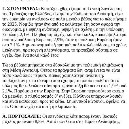
Γ. ΣΤΟΥΡΝΑΡΑΣ:
Κοιτάξτε, χθες είχαμε τη Γενική Συνέλευση
της Τράπεζας της Ελλάδος, είχαμε την Έκθεση του Διοικητή, είχα
την ευκαιρία να αναλύσω σε πολύ μεγάλο βάθος για το πώς πήγαμε
το 2025. Νομίζω ήταν ένα από τα καλύτερα έτη όσον αφορά την
οικονομία, με υψηλή ανάπτυξη, υψηλή σε σχέση με την υπόλοιπη
Ευρώπη, 2,1%. Πληθωρισμός, όχι και τόσο καλά, κάπως ψηλότερα
από την υπόλοιπη Ευρώπη, 2,9%, όταν η υπόλοιπη Ευρώπη ήταν
στο 2,1%. Δημοσιονομικά εξαιρετικά, πολύ καλή επίδοση, το χρέος
μειώνεται, πρωτογενή πλεονάσματα, το τραπεζικό σύστημα σε
υγεία, άρα ένα πολύ καλό έτος.
Τώρα βέβαια μπήκαμε στα δύσκολα με την πολεμική κλιμάκωση
στη Μέση Ανατολή. Φέτος τα πράγματα δεν αναμένεται να είναι
τόσο καλά όπως πέρυσι. Κάπως χαμηλότερη ανάπτυξη,
τουλάχιστον με το σενάριο που έχουμε, το οποίο υποθέτει ότι ο
πόλεμος θα τελειώσει σύντομα. η ανάπτυξη θα πέσει στο 1,9% από
2,1%. Παρόμοια στην Ευρώπη. Στην Ευρώπη περισσότερο ακόμα
θα μειωθεί, ο πληθωρισμός θ’ ανέβει. Κίνδυνοι υπάρχουν λοιπόν
και είναι καθοδικοί, προς τα κάτω. Σημαντικοί κίνδυνοι, οφείλω να
πω. Όσο συνεχίζεται αυτή η κλιμάκωση.
Α. ΠΟΡΤΟΣΑΛΤΕ:
Οι επενδύσεις λέτε παραμένουν βασικός
μοχλός με άνοδο 8,8%. Αυτό οφείλεται στο Ταμείο Ανάκαμψης;