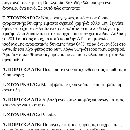
συγκρινόμαστε με τη Βουλγαρία, δηλαδή εδώ υπάρχει ένα
άνοιγμα, ένα κενό. Σε αυτό πώς απαντάτε;
Γ. ΣΤΟΥΡΝΑΡΑΣ:
Ναι, είναι γεγονός αυτό ότι σε όρους
αγοραστικής δύναμης είμαστε σχετικά χαμηλά, αλλά μην ξεχνάτε
όμως ότι είχαμε πέσει ξαφνικά περισσότερο από 25% λόγω της
κρίσης. Άρα λοιπόν από τότε υπάρχει μια συνεχής άνοδος. Δηλαδή
το 2019 ο μέσος όρος, το κατά κεφαλήν ΑΕΠ σε μονάδες
ισοδύναμης αγοραστικής δύναμης ήταν 64%, τώρα έχει ανέβει στο
69%, έπεσε λίγο φέτος στο 68% λόγω υψηλότερου πληθωρισμού.
Άρα δεν διολισθαίνουμε, προς τα πάνω πάμε, αλλά πάμε με πολύ
αργό ρυθμό.
Α. ΠΟΡΤΟΣΑΛΤΕ:
Πώς μπορεί να επιταχυνθεί αυτός ο ρυθμός κ.
Στουρνάρα;
Γ. ΣΤΟΥΡΝΑΡΑΣ:
Με υψηλότερες επενδύσεις και υψηλότερη
ανάπτυξη.
Α. ΠΟΡΤΟΣΑΛΤΕ:
Δηλαδή ένας συνδυασμός παραγωγικότητας
και ανταγωνιστικότητας.
Γ. ΣΤΟΥΡΝΑΡΑΣ:
Βεβαίως.
Α. ΠΟΡΤΟΣΑΛΤΕ:
Παραγωγικότητα ως προς τις υποχρεώσεις
του κράτους, ανταγωνιστικότητα ως προς τις επενδύσεις.