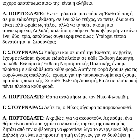
ισχυρό αποτύπωμα πίσω της, είναι η αλήθεια.
Α. ΠΟΡΤΟΣΑΛΤΕ:
Έχετε τρόπο σε μια επόμενη Έκθεσή σας ή
σε μια ειδικότερη έκθεση, σε ένα άλλο τεύχος, να πείτε, όλα αυτά
είναι πολύ ωραία ως τίτλος, αλλά να τα πείτε ακόμη πιο
συγκεκριμένα; Δηλαδή, καλείται η επόμενη διακυβέρνηση να κάνει
ένα, δύο, τρία, απολύτως συγκεκριμένα όμως. Υπάρχει τέτοια
δυνατότητα, κ. Στουρνάρα;
Γ. ΣΤΟΥΡΝΑΡΑΣ:
Υπάρχει και σε αυτή την Έκθεση, αν βρείτε,
έχουμε πλαίσια, έχουμε ειδικά πλαίσια σε κάθε Έκθεση Διοικητή,
σε κάθε Ενδιάμεση Έκθεση Νομισματικής Πολιτικής, έχουμε
πλαίσια με ειδικά θέματα κάθε φορά. Αυτήν τη φορά έχουμε για τις
φορολογικές απαλλαγές, έχουμε για την παραοικονομία και έχουμε
προτάσεις πολιτικής. Σε κάθε Έκθεση Διοικητή, θα δείτε τέσσερα ή
πέντε πλαίσια κάθε φορά.
Α. ΠΟΡΤΟΣΑΛΤΕ:
Θα τα αναζητήσω με τον Νίκο Φιλιππίδη.
Γ. ΣΤΟΥΡΝΑΡΑΣ:
Δείτε τα, ο Νίκος σίγουρα τα παρακολουθεί.
Α. ΠΟΡΤΟΣΑΛΤΕ:
Ακριβώς, για να ακουστούν. Ας πούμε, ένα
θέμα είναι αυτό που ζητάει ο ιδιωτικός τομέας της οικονομίας.
Ζητάει από την κυβέρνηση να φροντίσει λίγο το ενεργειακό θέμα.
Δηλαδή να είναι πιο προσιτή η τιμή ενέργειας για να δουλέψει η