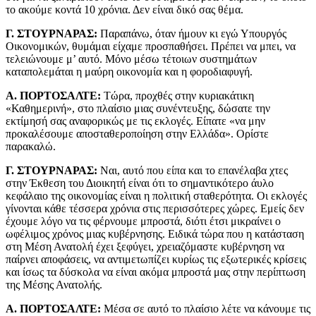
το ακούμε κοντά 10 χρόνια. Δεν είναι δικό σας θέμα.
Γ. ΣΤΟΥΡΝΑΡΑΣ:
Παραπάνω, όταν ήμουν κι εγώ Υπουργός
Οικονομικών, θυμάμαι είχαμε προσπαθήσει. Πρέπει να μπει, να
τελειώνουμε μ’ αυτό. Μόνο μέσω τέτοιων συστημάτων
καταπολεμάται η μαύρη οικονομία και η φοροδιαφυγή.
Α. ΠΟΡΤΟΣΑΛΤΕ:
Τώρα, προχθές στην κυριακάτικη
«Καθημερινή», στο πλαίσιο μιας συνέντευξης, δώσατε την
εκτίμησή σας αναφορικώς με τις εκλογές. Είπατε «να μην
προκαλέσουμε αποσταθεροποίηση στην Ελλάδα». Ορίστε
παρακαλώ.
Γ. ΣΤΟΥΡΝΑΡΑΣ:
Ναι, αυτό που είπα και το επανέλαβα χτες
στην Έκθεση του Διοικητή είναι ότι το σημαντικότερο άυλο
κεφάλαιο της οικονομίας είναι η πολιτική σταθερότητα. Οι εκλογές
γίνονται κάθε τέσσερα χρόνια στις περισσότερες χώρες. Εμείς δεν
έχουμε λόγο να τις φέρνουμε μπροστά, διότι έτσι μικραίνει ο
ωφέλιμος χρόνος μιας κυβέρνησης. Ειδικά τώρα που η κατάσταση
στη Μέση Ανατολή έχει ξεφύγει, χρειαζόμαστε κυβέρνηση να
παίρνει αποφάσεις, να αντιμετωπίζει κυρίως τις εξωτερικές κρίσεις
και ίσως τα δύσκολα να είναι ακόμα μπροστά μας στην περίπτωση
της Μέσης Ανατολής.
Α. ΠΟΡΤΟΣΑΛΤΕ:
Μέσα σε αυτό το πλαίσιο λέτε να κάνουμε τις