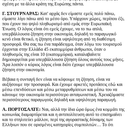
σχέση με τα άλλα κράτη της Ευρώπης πάντα.
Γ. ΣΤΟΥΡΝΑΡΑΣ:
Κατ' αρχάς δεν είμαστε εμείς πολύ πάνω,
είμαστε λίγο πάνω από το μέσο όρο. Υπάρχουν χώρες, περίπου έξι,
που έχουν πιο ψηλό πληθωρισμό από εμάς στην Ευρωπαϊκή
Ένωση. Ο λόγος είναι ότι εμείς έχουμε, να το πω απλά,
υπερβάλλουσα ζήτηση στην οικονομία, δηλαδή το παραγωγικό
κενό είναι θετικό, η ζήτηση είναι υψηλότερη από τη διαθέσιμη
προσφορά. Θα σας πω ένα παράδειγμα, όταν λόγω του τουρισμού
έρχονται στην Ελλάδα 45 εκατομμύρια άνθρωποι, όταν ο
πληθυσμός της είναι 10 (εκατομμύρια), καταλαβαίνετε
δημιουργείται μια υπερβάλλουσα ζήτηση όλους αυτούς τους μήνες.
Άρα λοιπόν ο κύριος λόγος είναι διότι έχουμε υπερβάλλουσα
ζήτηση στην οικονομία.
Βέβαια η συνταγή δεν είναι να κόψουμε τη ζήτηση, είναι να
αυξήσουμε την προσφορά. Και έχουμε αρκετές προτάσεις εδώ και
μέσω επενδύσεων και μέσω μεταρρυθμίσεων και μέσω του να
κάνουμε την οικονομία περισσότερο ανταγωνιστική. Χρειαζόμαστε
περισσότερους παραγωγούς δηλαδή και υψηλότερη παραγωγή.
Α. ΠΟΡΤΟΣΑΛΤΕ:
Ναι, αλλά την ίδια ώρα όμως ένα κομμάτι της
κοινωνίας διαμαρτύρεται και η αντιπολίτευση αυτό το επισημαίνει
και το στηλιτεύει μάλλον, περί της αγοραστικής δύναμης των
Ελλήνων που σε ορισμένες κατηγορίες συμπολιτών… Το ότι