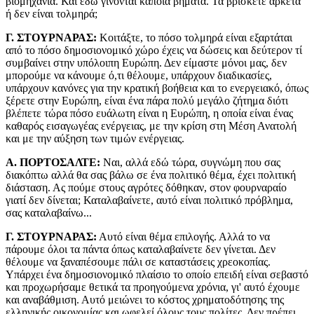
βιομηχανία. Και εδώ γίνονται κάποια βήματα. Τα βρίσκετε αρκετά
ή δεν είναι τολμηρά;
Γ. ΣΤΟΥΡΝΑΡΑΣ:
Κοιτάξτε, το πόσο τολμηρά είναι εξαρτάται
από το πόσο δημοσιονομικό χώρο έχεις να δώσεις και δεύτερον τί
συμβαίνει στην υπόλοιπη Ευρώπη. Δεν είμαστε μόνοι μας, δεν
μπορούμε να κάνουμε ό,τι θέλουμε, υπάρχουν διαδικασίες,
υπάρχουν κανόνες για την κρατική βοήθεια και το ενεργειακό, όπως
ξέρετε στην Ευρώπη, είναι ένα πάρα πολύ μεγάλο ζήτημα διότι
βλέπετε τώρα πόσο ευάλωτη είναι η Ευρώπη, η οποία είναι ένας
καθαρός εισαγωγέας ενέργειας, με την κρίση στη Μέση Ανατολή
και με την αύξηση των τιμών ενέργειας.
Α. ΠΟΡΤΟΣΑΛΤΕ:
Ναι, αλλά εδώ τώρα, συγνώμη που σας
διακόπτω αλλά θα σας βάλω σε ένα πολιτικό θέμα, έχει πολιτική
διάσταση. Ας πούμε στους αγρότες δόθηκαν, στον φουρναραίο
γιατί δεν δίνεται; Καταλαβαίνετε, αυτό είναι πολιτικό πρόβλημα,
σας καταλαβαίνω...
Γ. ΣΤΟΥΡΝΑΡΑΣ:
Αυτό είναι θέμα επιλογής. Αλλά το να
πάρουμε όλοι τα πάντα όπως καταλαβαίνετε δεν γίνεται. Δεν
θέλουμε να ξαναπέσουμε πάλι σε καταστάσεις χρεοκοπίας.
Υπάρχει ένα δημοσιονομικό πλαίσιο το οποίο επειδή είναι σεβαστό
και προχωρήσαμε θετικά τα προηγούμενα χρόνια, γι' αυτό έχουμε
και αναβάθμιση. Αυτό μειώνει το κόστος χρηματοδότησης της
ελληνικής οικονομίας και ωφελεί όλους τους πολίτες. Δεν πρέπει