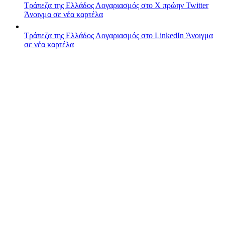
Τράπεζα της Ελλάδος
Λογαριασμός στο X πρώην Twitter
Άνοιγμα σε νέα καρτέλα
Τράπεζα της Ελλάδος
Λογαριασμός στο LinkedIn
Άνοιγμα
σε νέα καρτέλα