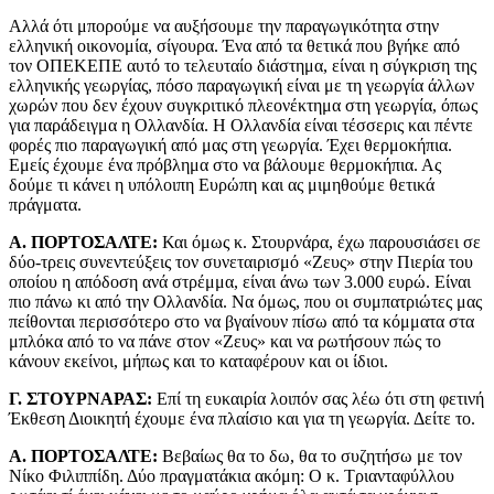
Αλλά ότι μπορούμε να αυξήσουμε την παραγωγικότητα στην
ελληνική οικονομία, σίγουρα. Ένα από τα θετικά που βγήκε από
τον ΟΠΕΚΕΠΕ αυτό το τελευταίο διάστημα, είναι η σύγκριση της
ελληνικής γεωργίας, πόσο παραγωγική είναι με τη γεωργία άλλων
χωρών που δεν έχουν συγκριτικό πλεονέκτημα στη γεωργία, όπως
για παράδειγμα η Ολλανδία. Η Ολλανδία είναι τέσσερις και πέντε
φορές πιο παραγωγική από μας στη γεωργία. Έχει θερμοκήπια.
Εμείς έχουμε ένα πρόβλημα στο να βάλουμε θερμοκήπια. Ας
δούμε τι κάνει η υπόλοιπη Ευρώπη και ας μιμηθούμε θετικά
πράγματα.
Α. ΠΟΡΤΟΣΑΛΤΕ:
Και όμως κ. Στουρνάρα, έχω παρουσιάσει σε
δύο-τρεις συνεντεύξεις τον συνεταιρισμό «Ζευς» στην Πιερία του
οποίου η απόδοση ανά στρέμμα, είναι άνω των 3.000 ευρώ. Είναι
πιο πάνω κι από την Ολλανδία. Να όμως, που οι συμπατριώτες μας
πείθονται περισσότερο στο να βγαίνουν πίσω από τα κόμματα στα
μπλόκα από το να πάνε στον «Ζευς» και να ρωτήσουν πώς το
κάνουν εκείνοι, μήπως και το καταφέρουν και οι ίδιοι.
Γ. ΣΤΟΥΡΝΑΡΑΣ:
Επί τη ευκαιρία λοιπόν σας λέω ότι στη φετινή
Έκθεση Διοικητή έχουμε ένα πλαίσιο και για τη γεωργία. Δείτε το.
Α. ΠΟΡΤΟΣΑΛΤΕ:
Βεβαίως θα το δω, θα το συζητήσω με τον
Νίκο Φιλιππίδη. Δύο πραγματάκια ακόμη: Ο κ. Τριανταφύλλου