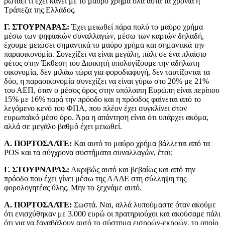
ρωτάει τί έχει κάνει με το μαύρο χρήμα όλα αυτά τα χρόνια η
Τράπεζα της Ελλάδος.
Γ. ΣΤΟΥΡΝΑΡΑΣ:
Έχει μειωθεί πάρα πολύ το μαύρο χρήμα
μέσω των ψηφιακών συναλλαγών, μέσω των καρτών δηλαδή,
έχουμε μειώσει σημαντικά το μαύρο χρήμα και σημαντικά την
παραοικονομία. Συνεχίζει να είναι μεγάλη, πάλι σε ένα πλαίσιο
φέτος στην Έκθεση του Διοικητή υπολογίζουμε την αδήλωτη
οικονομία, δεν μιλάω τώρα για φοροδιαφυγή, δεν ταυτίζονται τα
δύο, η παραοικονομία συνεχίζει να είναι γύρω στο 20% με 21%
του ΑΕΠ, όταν ο μέσος όρος στην υπόλοιπη Ευρώπη είναι περίπου
15% με 16% παρά την πρόοδο και η πρόοδος φαίνεται από το
λεγόμενο κενό του ΦΠΑ, που πλέον έχει συγκλίνει στον
ευρωπαϊκό μέσο όρο. Άρα η απάντηση είναι ότι υπάρχει ακόμα,
αλλά σε μεγάλο βαθμό έχει μειωθεί.
Α. ΠΟΡΤΟΣΑΛΤΕ:
Και αυτό το μαύρο χρήμα βάλλεται από τα
POS και τα σύγχρονα συστήματα συναλλαγών, έτσι;
Γ. ΣΤΟΥΡΝΑΡΑΣ:
Ακριβώς αυτό και βεβαίως και από την
πρόοδο που έχει γίνει μέσω της ΑΑΔΕ στη σύλληψη της
φορολογητέας ύλης. Μην το ξεχνάμε αυτό.
Α. ΠΟΡΤΟΣΑΛΤΕ:
Σωστά. Ναι, αλλά λυπούμαστε όταν ακούμε
ότι ενισχύθηκαν με 3.000 ευρώ οι πρατηριούχοι και ακούσαμε πάλι
ότι για να ξαναβάλουν αυτό το σύστημα εισροών-εκροών, το οποίο