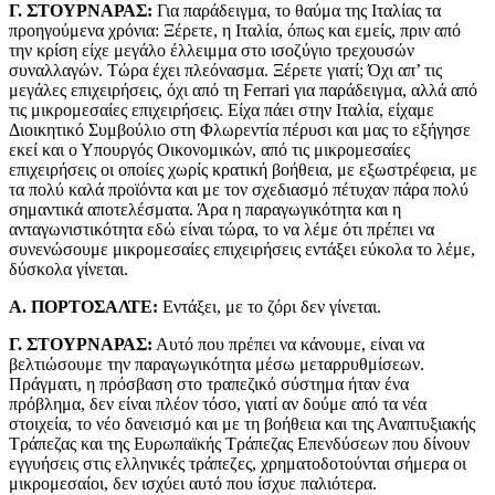
Γ. ΣΤΟΥΡΝΑΡΑΣ:
Για παράδειγμα, το θαύμα της Ιταλίας τα
προηγούμενα χρόνια: Ξέρετε, η Ιταλία, όπως και εμείς, πριν από
την κρίση είχε μεγάλο έλλειμμα στο ισοζύγιο τρεχουσών
συναλλαγών. Τώρα έχει πλεόνασμα. Ξέρετε γιατί; Όχι απ’ τις
μεγάλες επιχειρήσεις, όχι από τη Ferrari για παράδειγμα, αλλά από
τις μικρομεσαίες επιχειρήσεις. Είχα πάει στην Ιταλία, είχαμε
Διοικητικό Συμβούλιο στη Φλωρεντία πέρυσι και μας το εξήγησε
εκεί και ο Υπουργός Οικονομικών, από τις μικρομεσαίες
επιχειρήσεις οι οποίες χωρίς κρατική βοήθεια, με εξωστρέφεια, με
τα πολύ καλά προϊόντα και με τον σχεδιασμό πέτυχαν πάρα πολύ
σημαντικά αποτελέσματα. Άρα η παραγωγικότητα και η
ανταγωνιστικότητα εδώ είναι τώρα, το να λέμε ότι πρέπει να
συνενώσουμε μικρομεσαίες επιχειρήσεις εντάξει εύκολα το λέμε,
δύσκολα γίνεται.
Α. ΠΟΡΤΟΣΑΛΤΕ:
Εντάξει, με το ζόρι δεν γίνεται.
Γ. ΣΤΟΥΡΝΑΡΑΣ:
Αυτό που πρέπει να κάνουμε, είναι να
βελτιώσουμε την παραγωγικότητα μέσω μεταρρυθμίσεων.
Πράγματι, η πρόσβαση στο τραπεζικό σύστημα ήταν ένα
πρόβλημα, δεν είναι πλέον τόσο, γιατί αν δούμε από τα νέα
στοιχεία, το νέο δανεισμό και με τη βοήθεια και της Αναπτυξιακής
Τράπεζας και της Ευρωπαϊκής Τράπεζας Επενδύσεων που δίνουν
εγγυήσεις στις ελληνικές τράπεζες, χρηματοδοτούνται σήμερα οι
μικρομεσαίοι, δεν ισχύει αυτό που ίσχυε παλιότερα.