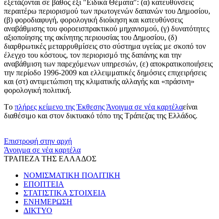
εξετάζονται σε βάθος έξι "Ειδικά Θέματα": (α) κατευθύνσεις
περαιτέρω περιορισμού των πρωτογενών δαπανών του Δημοσίου,
(β) φοροδιαφυγή, φορολογική διοίκηση και κατευθύνσεις
αναβάθμισης του φοροεισπρακτικού μηχανισμού, (γ) δυνατότητες
αξιοποίησης της ακίνητης περιουσίας του Δημοσίου, (δ)
διαρθρωτικές μεταρρυθμίσεις στο σύστημα υγείας με σκοπό τον
έλεγχο του κόστους, τον περιορισμό της δαπάνης και την
αναβάθμιση των παρεχόμενων υπηρεσιών, (ε) αποκρατικοποιήσεις
την περίοδο 1996-2009 και ελλειμματικές δημόσιες επιχειρήσεις
και (στ) αντιμετώπιση της κλιματικής αλλαγής και «πράσινη»
φορολογική πολιτική.
Tο
πλήρες κείμενο της Έκθεσης
Άνοιγμα σε νέα καρτέλα
είναι
διαθέσιμο και στον δικτυακό τόπο της Τράπεζας της Ελλάδος.
​​
Επιστροφή στην αρχή
Άνοιγμα σε νέα καρτέλα
ΤΡΑΠΕΖΑ ΤΗΣ ΕΛΛΑΔΟΣ
ΝΟΜΙΣΜΑΤΙΚΗ ΠΟΛΙΤΙΚΗ
ΕΠΟΠΤΕΙΑ
ΣΤΑΤΙΣΤΙΚΑ ΣΤΟΙΧΕΙΑ
ΕΝΗΜΕΡΩΣΗ
ΔΙΚΤΥΟ