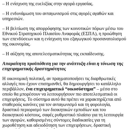
– Η ενίσχυση της ευελιξίας στην αγορά εργασίας.
– Η ενδυνάμωση του ανταγωνισμού στις αγορές αγαθών και
υπηρεσιών.
– Η βελτίωση της απορρόφησης των κοινοτικών πόρων μέσω του
Εθνικού Στρατηγικού Πλαισίου Αναφοράς (ΕΣΠΑ), η προώθηση
των επενδύσεων και η ενίσχυση του εξαγωγικού προσανατολισμού
της οικονομίας.
– Η αύξηση της αποτελεσματικότητας της εκπαίδευσης.
Απαραίτητη προϋπόθεση για την ανάπτυξη είναι η τόνωση της
επιχειρηματικής δραστηριότητας
Η οικονομική πολιτική, αν πραγματοποιήσει τις διαρθρωτικές
αλλαγές που έχουν επισημανθεί, θα δημιουργήσει το κατάλληλο
περιβάλλον,
ένα επιχειρηματικό “οικοσύστημα”
– μέσα στο
οποίο θα μπορέσουν να λειτουργήσουν πιο αποτελεσματικά οι
επιχειρήσεις. Το σύστημα αυτό θα πρέπει να χαρακτηρίζεται από
σταθερούς κανόνες για τον ανταγωνισμό και τη φορολογία,
δραστικό περιορισμό των διοικητικών εμποδίων και του
διοικητικού κόστους, σαφές ρυθμιστικό πλαίσιο για τη λειτουργία
των αγορών, καθορισμένες σύντομες διαδικασίες για τη
χωροθέτηση και αδειοδότηση των επιχειρήσεων, δραστική