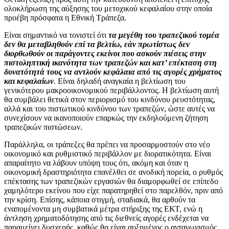
ολοκλήρωση της αύξησης του μετοχικού κεφαλαίου στην οποία
προέβη πρόσφατα η Εθνική Τράπεζα.
Είναι σημαντικό να τονιστεί ότι
τα μεγέθη του τραπεζικού τομέα
δεν θα μεταβληθούν επί τα βελτίω, εάν πρωτίστως δεν
διορθωθούν οι παράγοντες εκείνοι που ασκούν πιέσεις στην
πιστοληπτική ικανότητα των τραπεζών και κατ’ επέκταση στη
δυνατότητά τους να αντλούν κεφάλαια από τις αγορές χρήματος
και κεφαλαίων
. Είναι δηλαδή αναγκαία η βελτίωση του
γενικότερου μακροοικονομικού περιβάλλοντος. Η βελτίωση αυτή
θα συμβάλει θετικά στον περιορισμό του κινδύνου ρευστότητας,
αλλά και του πιστωτικού κινδύνου των τραπεζών, ώστε αυτές να
συνεχίσουν να ικανοποιούν επαρκώς την εκδηλούμενη ζήτηση
τραπεζικών πιστώσεων.
Παράλληλα, οι τράπεζες θα πρέπει να προσαρμοστούν στο νέο
οικονομικό και ρυθμιστικό περιβάλλον με διορατικότητα. Είναι
απαραίτητο να λάβουν υπόψη τους ότι, ακόμη και όταν η
οικονομική δραστηριότητα επανέλθει σε ανοδική πορεία, ο ρυθμός
επέκτασης των τραπεζικών εργασιών θα διαμορφωθεί σε επίπεδο
χαμηλότερο εκείνου που είχε παρατηρηθεί στο παρελθόν, πριν από
την κρίση. Επίσης, κάποια στιγμή, σταδιακά, θα αρθούν τα
εναπομένοντα μη συμβατικά μέτρα στήριξης της ΕΚΤ, ενώ η
άντληση χρηματοδότησης από τις διεθνείς αγορές ενδέχεται να
παραμείνει δυσχερής, καθώς θα είναι αυξημένος ο ανταγωνισμός