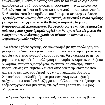
επιδείνωσης. Εκείνο συνεπώς που απαιτείται είναι να σχεδιαστεί,
παράλληλα με τη δημοσιονομική προσαρμογή, ένας αναλυτικός
“οδικός χάρτης”
για τη δυναμική επανέναρξη μιας αναπτυξιακής
διαδικασίας, που θα στηρίζεται αυτή τη φορά σε στέρεες βάσεις.
Χρειαζόμαστε δηλαδή ένα δεσμευτικό, συνεκτικό Σχέδιο Δράσης
για την Ανάπτυξη το οποίο θα βαδίζει παράλληλα με τη
δημοσιονομική προσαρμογή, θα συμπληρώνει και θα εξειδικεύει
πολιτικές που έχουν δρομολογηθεί και θα προτείνει νέες, που θα
ενισχύουν την ανάπτυξη χωρίς να θέτουν σε κίνδυνο τους
δημοσιονομικούς στόχους.
Ένα τέτοιο Σχέδιο Δράσης, σε συνδυασμό με την προώθηση των
μεταρρυθμίσεων που έχουν προγραμματιστεί και την απρόσκοπτη
πορεία της δημοσιονομικής προσαρμογής, θα εκπέμψει το ηχηρό
μήνυμα στις αγορές ότι η ελληνική οικονομία αναπροσανατολίζεται
δυναμικά, αποκτά εξωστρέφεια, ανοίγεται σε επιχειρηματικές
πρωτοβουλίες και εκμεταλλεύεται αποδοτικά την ευκαιρία που
παρέχει ο μηχανισμός στήριξης για να ανακάμψει σύντομα.
Χρειαζόμαστε δηλαδή σήμερα μια συνολική αναπτυξιακή
στόχευση, μια κοινή επιδίωξη για το τι θέλουμε να επιτύχουμε τα
επόμενα χρόνια και μια σαφή επιλογή των μέσων που θα μας
οδηγήσουν εκεί.
Ένα Σχέδιο Δράσης για την ανάπτυξη οφείλει να περιλαμβάνει: