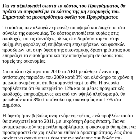
Για να αξιολογηθεί σωστά το κόστος του Προγράμματος θα
πρέπει να συγκριθεί με το κόστος της μη εφαρμογής του.
Σημαντικά τα μεσοπρόθεσμα οφέλη του Προγράμματος
Το κόστος των αλλαγών εμφανίζεται υψηλό και διαχέεται στο
σύνολο της οικονομίας. Το κόστος εντοπίζεται κυρίως στις
αποδοχές και τις συντάξεις, ιδίως στο δημόσιο τομέα, στην
αυξημένη φορολογική επιβάρυνση επιχειρήσεων και φυσικών
προσώπων και στην ύφεση της οικονομικής δραστηριότητας που
επηρεάζει τα εισοδήματα και την απασχόληση σε όλους τους
τομείς της οικονομίας.
Στο πρώτο εξάμηνο του 2010 το ΑΕΠ μειώθηκε έναντι της
αντίστοιχης περιόδου του 2009 κατά 3% και ολόκληρο το χρόνο η
μείωση αναμένεται ότι θα κυμανθεί περί το 4%. Η ανεργία
προβλέπεται ότι θα υπερβεί το 12% και οι μέσες πραγματικές
αποδοχές, επηρεαζόμενες και από τον υψηλό πληθωρισμό, θα
μειωθούν κατά 8% στο σύνολο της οικονομίας και 17% στο
Δημόσιο.
Η ύφεση ήταν βεβαίως αναμενόμενη εφέτος, ενώ προβλέπεται ότι
θα συνεχιστεί και το 2011, με μικρότερη όμως ένταση. Για να
αντιμετωπιστούν τα μεγάλα προβλήματα, η οικονομία θα πρέπει να
προσαρμοστεί σε χαμηλότερα επίπεδα δραστηριότητας, έως ότου
αρχίσει να ανακάμπτει μέσω της ενεργότερης συμβολής του