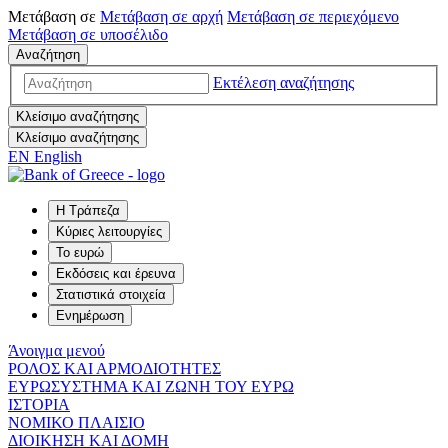
Μετάβαση σε
Μετάβαση σε
αρχή
Μετάβαση σε
περιεχόμενο
Μετάβαση σε
υποσέλιδο
Αναζήτηση
Εκτέλεση αναζήτησης
Κλείσιμο αναζήτησης
Κλείσιμο αναζήτησης
EN
English
Η Τράπεζα
Κύριες λειτουργίες
Το ευρώ
Εκδόσεις και έρευνα
Στατιστικά στοιχεία
Ενημέρωση
Άνοιγμα μενού
ΡΟΛΟΣ ΚΑΙ ΑΡΜΟΔΙΟΤΗΤΕΣ
ΕΥΡΩΣΥΣΤΗΜΑ ΚΑΙ ΖΩΝΗ ΤΟΥ ΕΥΡΩ
ΙΣΤΟΡΙΑ
ΝΟΜΙΚΟ ΠΛΑΙΣΙΟ
ΔΙΟΙΚΗΣΗ ΚΑΙ ΔΟΜΗ