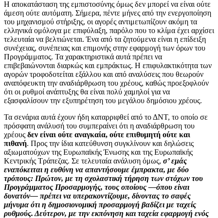
Η αποκατάσταση της εμπιστοσύνης όμως δεν μπορεί να είναι ούτε
άμεση ούτε αυτόματη. Σήμερα, πέντε μήνες από την ενεργοποίηση
του μηχανισμού στήριξης, οι αγορές αντιμετωπίζουν ακόμη τα
ελληνικά ομόλογα με επιφύλαξη, παρόλο που το κλίμα έχει αρχίσει
τελευταία να βελτιώνεται. Ένα από τα ζητούμενα είναι η επίδειξη
συνέχειας, συνέπειας και επιμονής στην εφαρμογή των όρων του
Προγράμματος. Τα χαρακτηριστικά αυτά πρέπει να
επιβεβαιώνονται διαρκώς και εμπράκτως. Η επιφυλακτικότητα των
αγορών τροφοδοτείται εξάλλου και από αναλύσεις που θεωρούν
αναπόφευκτη την αναδιάρθρωση του χρέους, καθώς προεξοφλούν
ότι οι ρυθμοί ανάπτυξης θα είναι πολύ χαμηλοί για να
εξασφαλίσουν την εξυπηρέτηση του μεγάλου δημόσιου χρέους.
Τα σενάρια αυτά έχουν ήδη καταρριφθεί από το ΔΝΤ, το οποίο σε
πρόσφατη ανάλυσή του συμπεραίνει ότι η αναδιάρθρωση του
χρέους
δεν είναι ούτε αναγκαία, ούτε επιθυμητή ούτε και
πιθανή
. Προς την ίδια κατεύθυνση συγκλίνουν και δηλώσεις
αξιωματούχων της Ευρωπαϊκής Ένωσης και της Ευρωπαϊκής
Κεντρικής Τράπεζας. Σε τελευταία ανάλυση όμως,
σ’ εμάς
εναπόκειται η ευθύνη να απαντήσουμε έμπρακτα, με δύο
τρόπους: Πρώτον, με τη σχολαστική τήρηση των στόχων του
Προγράμματος Προσαρμογής, τους οποίους ―όπου είναι
δυνατόν― πρέπει να υπερακοντίζουμε, δίνοντας το σαφές
μήνυμα ότι η δημοσιονομική προσαρμογή βαδίζει με ταχείς
ρυθμούς. Δεύτερον, με την εκπόνηση και ταχεία εφαρμογή ενός