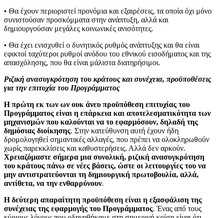
• Θα έχουν περιοριστεί προνόμια και εξαιρέσεις, τα οποία όχι μόνο
συνιστούσαν προσκόμματα στην ανάπτυξη, αλλά και
δημιουργούσαν μεγάλες κοινωνικές ανισότητες.
• Θα έχει ενισχυθεί ο δυνητικός ρυθμός ανάπτυξης και θα είναι
εφικτοί ταχύτεροι ρυθμοί ανόδου του εθνικού εισοδήματος και της
απασχόλησης, που θα είναι μάλιστα διατηρήσιμοι.
Ριζική ανασυγκρότηση του κράτους και συνέχεια, προϋποθέσεις
για την επιτυχία του Προγράμματος
Η πρώτη εκ των ων ουκ άνευ προϋπόθεση επιτυχίας του
Προγράμματος είναι η επάρκεια και αποτελεσματικότητα των
μηχανισμών που καλούνται να το εφαρμόσουν, δηλαδή της
δημόσιας διοίκησης
. Στην κατεύθυνση αυτή έχουν ήδη
δρομολογηθεί σημαντικές αλλαγές, που πρέπει να ολοκληρωθούν
χωρίς παρεκκλίσεις και καθυστερήσεις. Αλλά δεν αρκούν.
Χρειαζόμαστε σήμερα μια συνολική, ριζική ανασυγκρότηση
του κράτους πάνω σε νέες βάσεις, ώστε οι λειτουργίες του να
μην αντιστρατεύονται τη δημιουργική πρωτοβουλία, αλλά,
αντίθετα, να την ενθαρρύνουν
.
Η δεύτερη απαραίτητη προϋπόθεση είναι η εξασφάλιση της
συνέχειας της εφαρμογής του Προγράμματος
. Ένας από τους
κύριους λόγους που οδηγηθήκαμε στη σημερινή κρίση είναι ότι