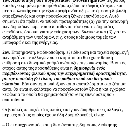
1ον. Αξιοποίηση των συγκριτικών πλεονεκτημάτων
της χώρας
και συγκεκριμένα μεσοπρόθεσμα σχέδια με σαφείς στόχους και
μέσα πολιτικής για την εξωστρεφή ανάπτυξη – με έμφαση δηλαδή
στις εξαγωγές και στην προσέλκυση ξένων επενδύσεων. Αυτό
σημαίνει ότι πρέπει να τεθούν προτεραιότητες (α) για την κατανομή
των δημόσιων πόρων που διατίθενται τόσο για τις δημόσιες
επενδύσεις όσο και για την ενίσχυση των ιδιωτικών και (β) για την
αναβάθμιση των υποδομών, π.χ. στους κρίσιμους τομείς των
μεταφορών και της ενέργειας.
2ον
. Επισήμανση, κωδικοποίηση, εξειδίκευση και ταχεία εφαρμογή
των οριζόντιων αλλαγών που εκτιμάται ότι θα έχουν θετική
επίδραση στο δυνητικό ρυθμό ανάπτυξης της οικονομίας. Βασικός
στόχος αυτής της προσπάθειας είναι η
δημιουργία ενός
περιβάλλοντος φιλικού προς την επιχειρηματική δραστηριότητα,
με την ουσιώδη βελτίωση του ρυθμιστικού και θεσμικού
πλαισίου
. Εάν σύντομα υπάρξουν απτά αποτελέσματα στο ζήτημα
αυτό, θα είναι ευκολότερο να προσελκυστούν ξένα ή και εγχώρια
κεφάλαια τα οποία θα χρηματοδοτήσουν τις επενδύσεις που
απαιτούνται.
Οι βασικές περιοχές στις οποίες επείγουν διαρθρωτικές αλλαγές,
μερικές από τις οποίες έχουν ήδη δρομολογηθεί, είναι:
– Ο εκσυγχρονισμός και η διαφάνεια της δημόσιας διοίκησης.