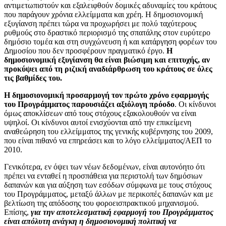
αντιμετωπιστούν και εξαλειφθούν δομικές αδυναμίες του κράτους
που παράγουν χρόνια ελλείμματα και χρέη. Η δημοσιονομική
εξυγίανση πρέπει τώρα να προχωρήσει με πολύ ταχύτερους
ρυθμούς στο δραστικό περιορισμό της σπατάλης στον ευρύτερο
δημόσιο τομέα και στη συγχώνευση ή και κατάργηση φορέων του
Δημοσίου που δεν προσφέρουν πραγματικό έργο.
Η
δημοσιονομική εξυγίανση θα είναι βιώσιμη και επιτυχής, αν
προκύψει από τη ριζική αναδιάρθρωση του κράτους σε όλες
τις βαθμίδες του.
Η δημοσιονομική προσαρμογή τον πρώτο χρόνο εφαρμογής
του Προγράμματος παρουσιάζει αξιόλογη πρόοδο
. Οι κίνδυνοι
όμως αποκλίσεων από τους στόχους εξακολουθούν να είναι
υψηλοί. Οι κίνδυνοι αυτοί ενισχύονται από την επικείμενη
αναθεώρηση του ελλείμματος της γενικής κυβέρνησης του 2009,
που είναι πιθανό να επηρεάσει και το λόγο ελλείμματος/ΑΕΠ το
2010.
Γενικότερα, εν όψει των νέων δεδομένων, είναι αυτονόητο ότι
πρέπει να ενταθεί η προσπάθεια για περιστολή των δημόσιων
δαπανών και για αύξηση των εσόδων σύμφωνα με τους στόχους
του Προγράμματος, μεταξύ άλλων με περικοπές δαπανών και με
βελτίωση της απόδοσης του φοροεισπρακτικού μηχανισμού.
Επίσης,
για την αποτελεσματική εφαρμογή του Προγράμματος
είναι απόλυτη ανάγκη η δημοσιονομική πολιτική να