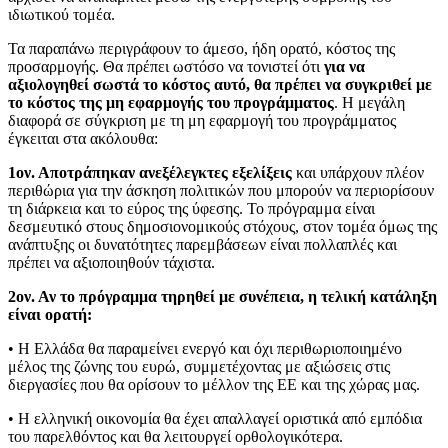
ιδιωτικού τομέα.
Τα παραπάνω περιγράφουν το άμεσο, ήδη ορατό, κόστος της
προσαρμογής. Θα πρέπει ωστόσο να τονιστεί ότι
για να
αξιολογηθεί σωστά το κόστος αυτό, θα πρέπει να συγκριθεί με
το κόστος της μη εφαρμογής του προγράμματος
. Η μεγάλη
διαφορά σε σύγκριση με τη μη εφαρμογή του προγράμματος
έγκειται στα ακόλουθα:
1ον. Αποτράπηκαν ανεξέλεγκτες εξελίξεις
και υπάρχουν πλέον
περιθώρια για την άσκηση πολιτικών που μπορούν να περιορίσουν
τη διάρκεια και το εύρος της ύφεσης. Το πρόγραμμα είναι
δεσμευτικό στους δημοσιονομικούς στόχους, στον τομέα όμως της
ανάπτυξης οι δυνατότητες παρεμβάσεων είναι πολλαπλές και
πρέπει να αξιοποιηθούν τάχιστα.
2ον. Αν το πρόγραμμα τηρηθεί με συνέπεια, η τελική κατάληξη
είναι ορατή:
• Η Ελλάδα θα παραμείνει ενεργό και όχι περιθωριοποιημένο
μέλος της ζώνης του ευρώ, συμμετέχοντας με αξιώσεις στις
διεργασίες που θα ορίσουν το μέλλον της ΕΕ και της χώρας μας.
• Η ελληνική οικονομία θα έχει απαλλαγεί οριστικά από εμπόδια
του παρελθόντος και θα λειτουργεί ορθολογικότερα.