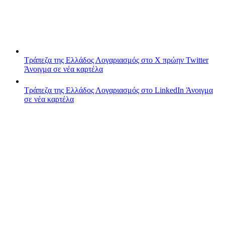
Τράπεζα της Ελλάδος
Λογαριασμός στο X πρώην Twitter
Άνοιγμα σε νέα καρτέλα
Τράπεζα της Ελλάδος
Λογαριασμός στο LinkedIn
Άνοιγμα
σε νέα καρτέλα