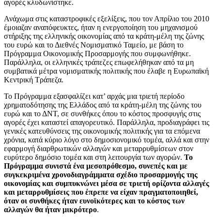
αγορές κλυδωνίστηκε.
Ανάχωμα στις καταστροφικές εξελίξεις, που τον Απρίλιο του 2010
έμοιαζαν αναπόφευκτες, ήταν η ενεργοποίηση του μηχανισμού
στήριξης της ελληνικής οικονομίας από τα κράτη-μέλη της ζώνης
του ευρώ και το Διεθνές Νομισματικό Ταμείο, με βάση το
Πρόγραμμα Οικονομικής Προσαρμογής που συμφωνήθηκε.
Παράλληλα, οι ελληνικές τράπεζες επωφελήθηκαν από τα μη
συμβατικά μέτρα νομισματικής πολιτικής που έλαβε η Ευρωπαϊκή
Κεντρική Τράπεζα.
Το Πρόγραμμα εξασφαλίζει κατ’ αρχάς μια τριετή περίοδο
χρηματοδότησης της Ελλάδος από τα κράτη-μέλη της ζώνης του
ευρώ και το ΔΝΤ, σε συνθήκες όπου το κόστος προσφυγής στις
αγορές έχει καταστεί απαγορευτικό. Παράλληλα, προδιαγράφει τις
γενικές κατευθύνσεις της οικονομικής πολιτικής για τα επόμενα
χρόνια, κατά κύριο λόγο στο δημοσιονομικό τομέα, αλλά και στην
εφαρμογή διαρθρωτικών αλλαγών και μεταρρυθμίσεων στον
ευρύτερο δημόσιο τομέα και στη λειτουργία των αγορών.
Το
Πρόγραμμα συνιστά ένα μεσοπρόθεσμο, συνεπές και με
συγκεκριμένα χρονοδιαγράμματα σχέδιο προσαρμογής της
οικονομίας και συμπυκνώνει μέσα σε τριετή ορίζοντα αλλαγές
και μεταρρυθμίσεις που έπρεπε να είχαν πραγματοποιηθεί,
όταν οι συνθήκες ήταν ευνοϊκότερες και το κόστος των
αλλαγών θα ήταν μικρότερο
.