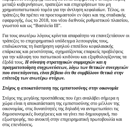
μεταξύ κυβερνήσεων, τραπεζών και επιχειρήσεων του μη
χρηματοπιστωτικού τομέα για την άντληση κεφαλαίων. Τέλος, οι
τράπεζες θα πρέπει να προετοιμαστούν εν όψει και της σταδιακής
εφαρμογής, έως το 2018, του νέου διεθνούς ρυθμιστικού πλαισίου,
γνωστού και ως “Βασιλεία ΙΙΙ”.
Για τους ανωτέρω λόγους κρίνεται απαραίτητο να επανεξετάσουν οι
τράπεζες το επιχειρηματικό υπόδειγμα λειτουργίας τους,
επιδιώκοντας τη διατήρηση υψηλού επιπέδου κεφαλαιακής
επάρκειας και ρευστότητας, σχηματίζοντας επαρκείς προβλέψεις
για την κάλυψη του πιστωτικού κινδύνου και εξορθολογίζοντας τα
έξοδά τους.
Η σύναψη στρατηγικών συμμαχιών και η
πραγματοποίηση συγχωνεύσεων, λόγω των θετικών συνεργειών
που συνεπάγονται, είναι βέβαιο ότι θα συμβάλουν θετικά στην
επίτευξη των ανωτέρω στόχων.
Στόχος η αποκατάσταση της εμπιστοσύνης στην οικονομία
Στόχος της μεγάλης προσπάθειας που έχει αναλάβει σήμερα η
χώρα είναι η αποκατάσταση της εμπιστοσύνης στο μέλλον της
οικονομίας, στις δυνατότητές της δηλαδή να αντιμετωπίσει τις
δημοσιονομικές δυσχέρειες και να γίνει πιο δημιουργική, πιο
εξωστρεφής, πιο ανοικτή στην επιχειρηματική πρωτοβουλία και
στις επενδύσεις.