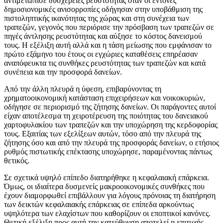
αντιμετώπισε δυσχέρειες ρευστότητας όταν οι έντονες
δημοσιονομικές ανισορροπίες οδήγησαν στην υποβάθμιση της
πιστοληπτικής ικανότητας της χώρας και στη συνέχεια των
τραπεζών, γεγονός που περιόρισε την πρόσβαση των τραπεζών σε
πηγές άντλησης ρευστότητας και αύξησε το κόστος δανεισμού
τους. Η εξέλιξη αυτή αλλά και η τάση μείωσης που εμφάνισαν το
πρώτο εξάμηνο του έτους οι εγχώριες καταθέσεις επηρέασαν
αναπόφευκτα τις συνθήκες ρευστότητας των τραπεζών και κατά
συνέπεια και την προσφορά δανείων.
Από την άλλη πλευρά η ύφεση, επιβαρύνοντας τη
χρηματοοικονομική κατάσταση επιχειρήσεων και νοικοκυριών,
οδήγησε σε περιορισμό της ζήτησης δανείων. Οι παράγοντες αυτοί
είχαν αποτέλεσμα τη χειροτέρευση της ποιότητας του δανειακού
χαρτοφυλακίου των τραπεζών και την υποχώρηση της κερδοφορίας
τους. Εξαιτίας των εξελίξεων αυτών, τόσο από την πλευρά της
ζήτησης όσο και από την πλευρά της προσφοράς δανείων, ο ετήσιος
ρυθμός πιστωτικής επέκτασης υποχώρησε, παραμένοντας πάντως
θετικός.
Σε σχετικά υψηλό επίπεδο διατηρήθηκε η κεφαλαιακή επάρκεια.
Όμως, οι ιδιαίτερα δυσμενείς μακροοικονομικές συνθήκες που
έχουν διαμορφωθεί επιβάλλουν για λόγους πρόνοιας τη διατήρηση
των δεικτών κεφαλαιακής επάρκειας σε επίπεδα αρκούντως
υψηλότερα των ελαχίστων που καθορίζουν οι εποπτικοί κανόνες.
Θετική εξέλιξη προς αυτή την κατεύθυνση αποτελεί η επιτυχής