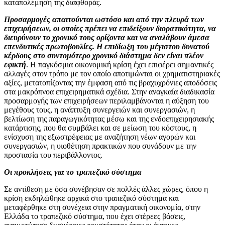
καταπολέμηση της διαφθοράς.
Προσαρμογές απαιτούνται ωστόσο και από την πλευρά των
επιχειρήσεων, οι οποίες πρέπει να επιδείξουν διορατικότητα, να
διευρύνουν το χρονικό τους ορίζοντα και να αναλάβουν άμεσα
επενδυτικές πρωτοβουλίες. Η επιδίωξη του μέγιστου δυνατού
κέρδους στο συντομότερο χρονικό διάστημα δεν είναι πλέον
εφικτή
. Η παγκόσμια οικονομική κρίση έχει επιφέρει σημαντικές
αλλαγές στον τρόπο με τον οποίο αποτιμώνται οι χρηματιστηριακές
αξίες, μετατοπίζοντας την έμφαση από τις βραχυχρόνιες αποδόσεις
στα μακρόπνοα επιχειρηματικά σχέδια. Στην αναγκαία διαδικασία
προσαρμογής των επιχειρήσεων περιλαμβάνονται η αύξηση του
μεγέθους τους, η ανάπτυξη συνεργειών και συνεργασιών, η
βελτίωση της παραγωγικότητας μέσω και της ενδοεπιχειρησιακής
κατάρτισης, που θα συμβάλει και σε μείωση του κόστους, η
ενίσχυση της εξωστρέφειας με αναζήτηση νέων αγορών και
συνεργασιών, η υιοθέτηση πρακτικών που συνάδουν με την
προστασία του περιβάλλοντος.
Οι προκλήσεις για το τραπεζικό σύστημα
Σε αντίθεση με όσα συνέβησαν σε πολλές άλλες χώρες, όπου η
κρίση εκδηλώθηκε αρχικά στο τραπεζικό σύστημα και
μεταφέρθηκε στη συνέχεια στην πραγματική οικονομία, στην
Ελλάδα το τραπεζικό σύστημα, που έχει στέρεες βάσεις,