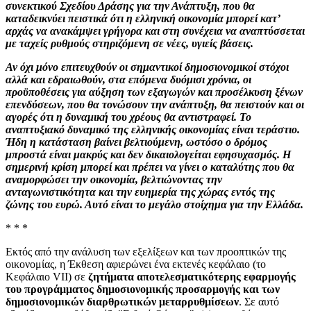
συνεκτικού Σχεδίου Δράσης για την Ανάπτυξη, που θα
καταδεικνύει πειστικά ότι η ελληνική οικονομία μπορεί κατ’
αρχάς να ανακάμψει γρήγορα και στη συνέχεια να αναπτύσσεται
με ταχείς ρυθμούς στηριζόμενη σε νέες, υγιείς βάσεις.
Αν όχι μόνο επιτευχθούν οι σημαντικοί δημοσιονομικοί στόχοι
αλλά και εδραιωθούν, στα επόμενα δυόμισι χρόνια, οι
προϋποθέσεις για αύξηση των εξαγωγών και προσέλκυση ξένων
επενδύσεων, που θα τονώσουν την ανάπτυξη, θα πειστούν και οι
αγορές ότι η δυναμική του χρέους θα αντιστραφεί. Το
αναπτυξιακό δυναμικό της ελληνικής οικονομίας είναι τεράστιο.
Ήδη η κατάσταση βαίνει βελτιούμενη, ωστόσο ο δρόμος
μπροστά είναι μακρύς και δεν δικαιολογείται εφησυχασμός. Η
σημερινή κρίση μπορεί και πρέπει να γίνει ο καταλύτης που θα
αναμορφώσει την οικονομία, βελτιώνοντας την
ανταγωνιστικότητα και την ευημερία της χώρας εντός της
ζώνης του ευρώ. Αυτό είναι το μεγάλο στοίχημα για την Ελλάδα.
* * *
Εκτός από την ανάλυση των εξελίξεων και των προοπτικών της
οικονομίας, η Έκθεση αφιερώνει ένα εκτενές κεφάλαιο (το
Κεφάλαιο VII) σε
ζητήματα αποτελεσματικότερης εφαρμογής
του προγράμματος δημοσιονομικής προσαρμογής και των
δημοσιονομικών διαρθρωτικών μεταρρυθμίσεων
. Σε αυτό