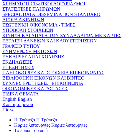
ΧΡΗΜΑΤΟΠΙΣΤΩΤΙΚΟΙ ΛΟΓΑΡΙΑΣΜΟΙ
ΣΤΑΤΙΣΤΙΚΕΣ ΠΛΗΡΩΜΩΝ
SPECIAL DATA DISSEMINATION STANDARD
ΑΓΟΡΑ ΑΚΙΝΗΤΩΝ
ΕΣΩΤΕΡΙΚΗ ΟΙΚΟΝΟΜΙΑ - ΤΙΜΕΣ
ΥΠΟΒΟΛΗ ΣΤΟΙΧΕΙΩΝ
ΚΙΝΗΣΗ ΚΑΙ ΑΠΑΤΗ ΤΩΝ ΣΥΝΑΛΛΑΓΩΝ ΜΕ ΚΑΡΤΕΣ
ΕΞΕΛΙΞΗ ΔΑΝΕΙΩΝ ΚΑΙ ΚΑΘΥΣΤΕΡΗΣΕΩΝ
ΓΡΑΦΕΙΟ ΤΥΠΟΥ
ΕΝΗΜΕΡΩΣΗ ΜΕΤΟΧΩΝ
ΕΥΚΑΙΡΙΕΣ ΑΠΑΣΧΟΛΗΣΗΣ
ΕΚΔΗΛΩΣΕΙΣ
ΕΠΕΞΗΓΗΣΕΙΣ
ΠΛΗΡΟΦΟΡΙΕΣ ΚΑΙ ΣΤΟΙΧΕΙΑ ΕΠΙΚΟΙΝΩΝΙΑΣ
ΒΙΒΛΙΟΘΗΚΗ ΕΙΚΟΝΩΝ ΚΑΙ ΒΙΝΤΕΟ
ΣΥΧΝΕΣ ΕΡΩΤΗΣΕΙΣ - ΕΠΙΚΟΙΝΩΝΙΑ
ΟΙΚΟΝΟΜΙΚΕΣ ΚΑΤΑΣΤΑΣΕΙΣ
ΕΙΔΙΚΑ ΘΕΜΑΤΑ
English
English
Κλείσιμο μενού
Πίσω
Η Τράπεζα
Η Τράπεζα
Κύριες λειτουργίες
Κύριες λειτουργίες
Το ευρώ
Το ευρώ