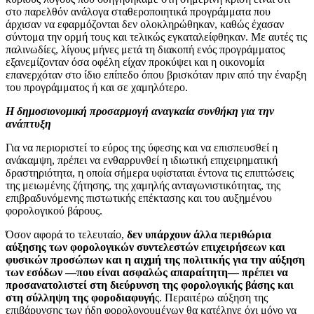
στο παρελθόν ανάλογα σταθεροποιητικά προγράμματα που
άρχισαν να εφαρμόζονται δεν ολοκληρώθηκαν, καθώς έχασαν
σύντομα την ορμή τους και τελικώς εγκαταλείφθηκαν. Με αυτές τις
παλινωδίες, λίγους μήνες μετά τη διακοπή ενός προγράμματος
εξανεμίζονταν όσα οφέλη είχαν προκύψει και η οικονομία
επανερχόταν στο ίδιο επίπεδο όπου βρισκόταν πριν από την έναρξη
του προγράμματος ή και σε χαμηλότερο.
Η δημοσιονομική προσαρμογή αναγκαία συνθήκη για την
ανάπτυξη
Για να περιοριστεί το εύρος της ύφεσης και να επισπευσθεί η
ανάκαμψη, πρέπει να ενθαρρυνθεί η ιδιωτική επιχειρηματική
δραστηριότητα, η οποία σήμερα υφίσταται έντονα τις επιπτώσεις
της μειωμένης ζήτησης, της χαμηλής ανταγωνιστικότητας, της
επιβραδυνόμενης πιστωτικής επέκτασης και του αυξημένου
φορολογικού βάρους.
Όσον αφορά το τελευταίο,
δεν υπάρχουν άλλα περιθώρια
αύξησης των φορολογικών συντελεστών επιχειρήσεων και
φυσικών προσώπων και η αιχμή της πολιτικής για την αύξηση
των εσόδων ―που είναι ασφαλώς απαραίτητη― πρέπει να
προσανατολιστεί στη διεύρυνση της φορολογικής βάσης και
στη σύλληψη της φοροδιαφυγή
ς. Περαιτέρω αύξηση της
επιβάρυνσης των ήδη φορολογουμένων θα κατέληγε όχι μόνο να