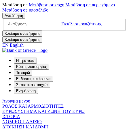
Μετάβαση σε
Μετάβαση σε
αρχή
Μετάβαση σε
περιεχόμενο
Μετάβαση σε
υποσέλιδο
Αναζήτηση
Εκτέλεση αναζήτησης
Κλείσιμο αναζήτησης
Κλείσιμο αναζήτησης
EN
English
Η Τράπεζα
Κύριες λειτουργίες
Το ευρώ
Εκδόσεις και έρευνα
Στατιστικά στοιχεία
Ενημέρωση
Άνοιγμα μενού
ΡΟΛΟΣ ΚΑΙ ΑΡΜΟΔΙΟΤΗΤΕΣ
ΕΥΡΩΣΥΣΤΗΜΑ ΚΑΙ ΖΩΝΗ ΤΟΥ ΕΥΡΩ
ΙΣΤΟΡΙΑ
ΝΟΜΙΚΟ ΠΛΑΙΣΙΟ
ΔΙΟΙΚΗΣΗ ΚΑΙ ΔΟΜΗ