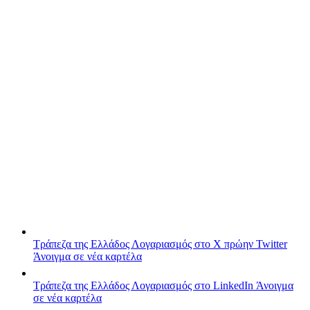
Τράπεζα της Ελλάδος
Λογαριασμός στο X πρώην Twitter
Άνοιγμα σε νέα καρτέλα
Τράπεζα της Ελλάδος
Λογαριασμός στο LinkedIn
Άνοιγμα
σε νέα καρτέλα