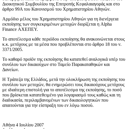
Διοικητικού Συμβουλίου της Επιτροπής Κεφαλαιαγοράς και στο
άρθρο 99Α του Κανονισμού του Χρηματιστηρίου Αθηνών.
Αρμόδιο μέλος του Χρηματιστηρίου Αθηνών για τη διενέργεια
εκποίησης των συγκεκριμένων μετοχών διορίζεται η Alpha
Finance ΑΧΕΠΕΥ.
Το αποτέλεσμα κάθε περιόδου εκποίησης θα ανακοινώνεται στους
κ.κ. μετόχους με τα μέσα που προβλέπονται στο άρθρο 18 του ν.
3371/2005.
Το καθαρό προϊόν της εκποίησης θα κατατεθεί αναλογικά υπέρ του
συνόλου των δικαιούχων στο Ταμείο Παρακαταθηκών και
Δανείων.
Η Τράπεζα της Ελλάδος, μετά την ολοκλήρωση της εκποίησης του
συνόλου των μετοχών, θα ενημερώσει τους δικαιούχους μετόχους
με ιδιαίτερη επιστολή για το αποτέλεσμα της εκποίησης, το ποσό
που βρίσκεται κατατεθειμένο για λογαριασμό τους καθώς και τη
διαδικασία, περιλαμβανομένων των δικαιολογητικών που
απαιτούνται για την είσπραξη του εν λόγω ποσού.
Αθήνα 4 Ιουλίου 2007