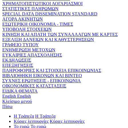
ΧΡΗΜΑΤΟΠΙΣΤΩΤΙΚΟΙ ΛΟΓΑΡΙΑΣΜΟΙ
ΣΤΑΤΙΣΤΙΚΕΣ ΠΛΗΡΩΜΩΝ
SPECIAL DATA DISSEMINATION STANDARD
ΑΓΟΡΑ ΑΚΙΝΗΤΩΝ
ΕΣΩΤΕΡΙΚΗ ΟΙΚΟΝΟΜΙΑ - ΤΙΜΕΣ
ΥΠΟΒΟΛΗ ΣΤΟΙΧΕΙΩΝ
ΚΙΝΗΣΗ ΚΑΙ ΑΠΑΤΗ ΤΩΝ ΣΥΝΑΛΛΑΓΩΝ ΜΕ ΚΑΡΤΕΣ
ΕΞΕΛΙΞΗ ΔΑΝΕΙΩΝ ΚΑΙ ΚΑΘΥΣΤΕΡΗΣΕΩΝ
ΓΡΑΦΕΙΟ ΤΥΠΟΥ
ΕΝΗΜΕΡΩΣΗ ΜΕΤΟΧΩΝ
ΕΥΚΑΙΡΙΕΣ ΑΠΑΣΧΟΛΗΣΗΣ
ΕΚΔΗΛΩΣΕΙΣ
ΕΠΕΞΗΓΗΣΕΙΣ
ΠΛΗΡΟΦΟΡΙΕΣ ΚΑΙ ΣΤΟΙΧΕΙΑ ΕΠΙΚΟΙΝΩΝΙΑΣ
ΒΙΒΛΙΟΘΗΚΗ ΕΙΚΟΝΩΝ ΚΑΙ ΒΙΝΤΕΟ
ΣΥΧΝΕΣ ΕΡΩΤΗΣΕΙΣ - ΕΠΙΚΟΙΝΩΝΙΑ
ΟΙΚΟΝΟΜΙΚΕΣ ΚΑΤΑΣΤΑΣΕΙΣ
ΕΙΔΙΚΑ ΘΕΜΑΤΑ
English
English
Κλείσιμο μενού
Πίσω
Η Τράπεζα
Η Τράπεζα
Κύριες λειτουργίες
Κύριες λειτουργίες
Το ευρώ
Το ευρώ