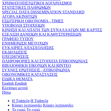
ΧΡΗΜΑΤΟΠΙΣΤΩΤΙΚΟΙ ΛΟΓΑΡΙΑΣΜΟΙ
ΣΤΑΤΙΣΤΙΚΕΣ ΠΛΗΡΩΜΩΝ
SPECIAL DATA DISSEMINATION STANDARD
ΑΓΟΡΑ ΑΚΙΝΗΤΩΝ
ΕΣΩΤΕΡΙΚΗ ΟΙΚΟΝΟΜΙΑ - ΤΙΜΕΣ
ΥΠΟΒΟΛΗ ΣΤΟΙΧΕΙΩΝ
ΚΙΝΗΣΗ ΚΑΙ ΑΠΑΤΗ ΤΩΝ ΣΥΝΑΛΛΑΓΩΝ ΜΕ ΚΑΡΤΕΣ
ΕΞΕΛΙΞΗ ΔΑΝΕΙΩΝ ΚΑΙ ΚΑΘΥΣΤΕΡΗΣΕΩΝ
ΓΡΑΦΕΙΟ ΤΥΠΟΥ
ΕΝΗΜΕΡΩΣΗ ΜΕΤΟΧΩΝ
ΕΥΚΑΙΡΙΕΣ ΑΠΑΣΧΟΛΗΣΗΣ
ΕΚΔΗΛΩΣΕΙΣ
ΕΠΕΞΗΓΗΣΕΙΣ
ΠΛΗΡΟΦΟΡΙΕΣ ΚΑΙ ΣΤΟΙΧΕΙΑ ΕΠΙΚΟΙΝΩΝΙΑΣ
ΒΙΒΛΙΟΘΗΚΗ ΕΙΚΟΝΩΝ ΚΑΙ ΒΙΝΤΕΟ
ΣΥΧΝΕΣ ΕΡΩΤΗΣΕΙΣ - ΕΠΙΚΟΙΝΩΝΙΑ
ΟΙΚΟΝΟΜΙΚΕΣ ΚΑΤΑΣΤΑΣΕΙΣ
ΕΙΔΙΚΑ ΘΕΜΑΤΑ
English
English
Κλείσιμο μενού
Πίσω
Η Τράπεζα
Η Τράπεζα
Κύριες λειτουργίες
Κύριες λειτουργίες
Το ευρώ
Το ευρώ