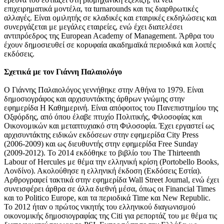
επιχειρηματικά μοντέλα, τα turnarounds και τις διαρθρωτικές
αλλαγές. Είναι ομιλητής σε κλαδικές και εταιρικές εκδηλώσεις και
συνεργάζεται με μεγάλες εταιρείες, ενώ έχει διατελέσει
αντιπρόεδρος της European Academy of Management. Άρθρα του
έχουν δημοσιευθεί σε κορυφαία ακαδημαϊκά περιοδικά και λοιπές
εκδόσεις.
Σχετικά με τον Γιάννη Παλαιολόγο
Ο Γιάννης Παλαιολόγος γεννήθηκε στην Αθήνα το 1979. Είναι
δημοσιογράφος και αρχισυντάκτης άρθρων γνώμης στην
εφημερίδα Η Καθημερινή. Είναι απόφοιτος του Πανεπιστημίου της
Οξφόρδης, από όπου έλαβε πτυχίο Πολιτικής, Φιλοσοφίας και
Οικονομικών και μεταπτυχιακό στη Φιλοσοφία. Έχει εργαστεί ως
αρχισυντάκτης ειδικών εκδόσεων στην εφημερίδα City Press
(2006-2009) και ως διευθυντής στην εφημερίδα Free Sunday
(2009-2012). To 2014 εκδόθηκε το βιβλίο του The Thirteenth
Labour of Hercules με θέμα την ελληνική κρίση (Portobello Books,
Λονδίνο). Ακολούθησε η ελληνική έκδοση (Εκδόσεις Εστία).
Αρθρογραφεί τακτικά στην εφημερίδα Wall Street Journal, ενώ έχει
συνεισφέρει άρθρα σε άλλα διεθνή μέσα, όπως οι Financial Times
και το Politico Europe, και τα περιοδικά Time και New Republic.
Το 2012 ήταν ο πρώτος νικητής του ελληνικού διαγωνισμού
οικονομικής δημοσιογραφίας της Citi για ρεπορτάζ του με θέμα τις