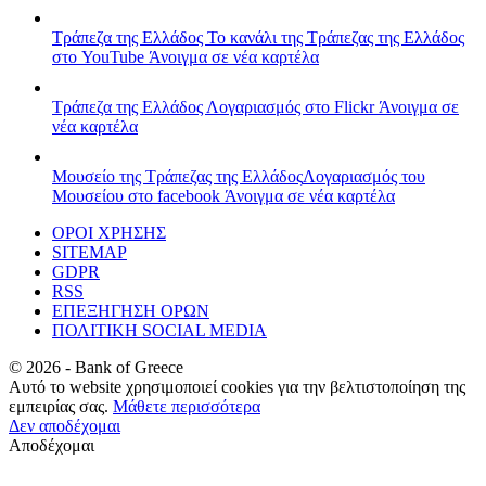
Τράπεζα της Ελλάδος
Το κανάλι της Τράπεζας της Ελλάδος
στο YouTube
Άνοιγμα σε νέα καρτέλα
Τράπεζα της Ελλάδος
Λογαριασμός στο Flickr
Άνοιγμα σε
νέα καρτέλα
Μουσείο της Τράπεζας της Ελλάδος
Λογαριασμός του
Μουσείου στο facebook
Άνοιγμα σε νέα καρτέλα
ΟΡΟΙ ΧΡΗΣΗΣ
SITEMAP
GDPR
RSS
ΕΠΕΞΗΓΗΣΗ ΟΡΩΝ
ΠΟΛΙΤΙΚΗ SOCIAL MEDIA
©
2026
- Bank of Greece
Αυτό το website χρησιμοποιεί cookies για την βελτιστοποίηση της
εμπειρίας σας.
Μάθετε περισσότερα
Δεν αποδέχομαι
Αποδέχομαι