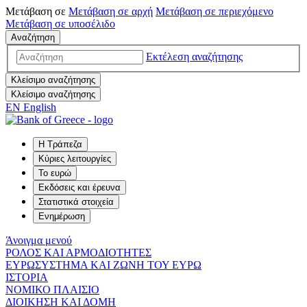
Μετάβαση σε
Μετάβαση σε
αρχή
Μετάβαση σε
περιεχόμενο
Μετάβαση σε
υποσέλιδο
Αναζήτηση
Εκτέλεση αναζήτησης
Κλείσιμο αναζήτησης
Κλείσιμο αναζήτησης
EN
English
Η Τράπεζα
Κύριες λειτουργίες
Το ευρώ
Εκδόσεις και έρευνα
Στατιστικά στοιχεία
Ενημέρωση
Άνοιγμα μενού
ΡΟΛΟΣ ΚΑΙ ΑΡΜΟΔΙΟΤΗΤΕΣ
ΕΥΡΩΣΥΣΤΗΜΑ ΚΑΙ ΖΩΝΗ ΤΟΥ ΕΥΡΩ
ΙΣΤΟΡΙΑ
ΝΟΜΙΚΟ ΠΛΑΙΣΙΟ
ΔΙΟΙΚΗΣΗ ΚΑΙ ΔΟΜΗ