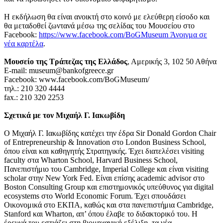
Η εκδήλωση θα είναι ανοικτή στο κοινό με ελεύθερη είσοδο και
θα μεταδοθεί ζωντανά μέσω της σελίδας του Μουσείου στο
Facebook:
https://www.facebook.com/BoGMuseum
Άνοιγμα σε
νέα καρτέλα
.
Μουσείο της Τράπεζας της Ελλάδος
, Αμερικής 3, 102 50 Αθήνα
E-mail: museum@bankofgreece.gr
Facebook: www.facebook.com/BoGMuseum/
τηλ.: 210 320 4444
fax.: 210 320 2253
Σχετικά με τον Μιχαήλ Γ. Ιακωβίδη
Ο Μιχαήλ Γ. Ιακωβίδης κατέχει την έδρα Sir Donald Gordon Chair
of Entrepreneurship & Innovation στο London Business School,
όπου είναι και καθηγητής Στρατηγικής. Έχει διατελέσει visiting
faculty στα Wharton School, Harvard Business School,
Πανεπιστήμιο του Cambridge, Imperial College και είναι visiting
scholar στην New York Fed. Είναι επίσης academic advisor στo
Boston Consulting Group και επιστημονικός υπεύθυνος για digital
ecosystems στο World Economic Forum. Έχει σπουδάσει
Οικονομικά στο ΕΚΠΑ, καθώς και στα πανεπιστήμια Cambridge,
Stanford και Wharton, απ’ όπου έλαβε το διδακτορικό του. Η
έρευνά του εστιάζει στη βιομηχανική εξέλιξη, τα νέα