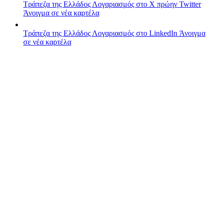
Τράπεζα της Ελλάδος
Λογαριασμός στο X πρώην Twitter
Άνοιγμα σε νέα καρτέλα
Τράπεζα της Ελλάδος
Λογαριασμός στο LinkedIn
Άνοιγμα
σε νέα καρτέλα