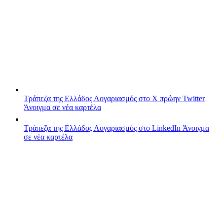
Τράπεζα της Ελλάδος
Λογαριασμός στο X πρώην Twitter
Άνοιγμα σε νέα καρτέλα
Τράπεζα της Ελλάδος
Λογαριασμός στο LinkedIn
Άνοιγμα
σε νέα καρτέλα