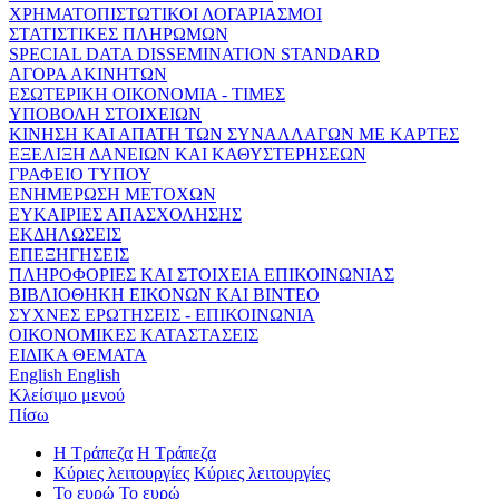
ΧΡΗΜΑΤΟΠΙΣΤΩΤΙΚΟΙ ΛΟΓΑΡΙΑΣΜΟΙ
ΣΤΑΤΙΣΤΙΚΕΣ ΠΛΗΡΩΜΩΝ
SPECIAL DATA DISSEMINATION STANDARD
ΑΓΟΡΑ ΑΚΙΝΗΤΩΝ
ΕΣΩΤΕΡΙΚΗ ΟΙΚΟΝΟΜΙΑ - ΤΙΜΕΣ
ΥΠΟΒΟΛΗ ΣΤΟΙΧΕΙΩΝ
ΚΙΝΗΣΗ ΚΑΙ ΑΠΑΤΗ ΤΩΝ ΣΥΝΑΛΛΑΓΩΝ ΜΕ ΚΑΡΤΕΣ
ΕΞΕΛΙΞΗ ΔΑΝΕΙΩΝ ΚΑΙ ΚΑΘΥΣΤΕΡΗΣΕΩΝ
ΓΡΑΦΕΙΟ ΤΥΠΟΥ
ΕΝΗΜΕΡΩΣΗ ΜΕΤΟΧΩΝ
ΕΥΚΑΙΡΙΕΣ ΑΠΑΣΧΟΛΗΣΗΣ
ΕΚΔΗΛΩΣΕΙΣ
ΕΠΕΞΗΓΗΣΕΙΣ
ΠΛΗΡΟΦΟΡΙΕΣ ΚΑΙ ΣΤΟΙΧΕΙΑ ΕΠΙΚΟΙΝΩΝΙΑΣ
ΒΙΒΛΙΟΘΗΚΗ ΕΙΚΟΝΩΝ ΚΑΙ ΒΙΝΤΕΟ
ΣΥΧΝΕΣ ΕΡΩΤΗΣΕΙΣ - ΕΠΙΚΟΙΝΩΝΙΑ
ΟΙΚΟΝΟΜΙΚΕΣ ΚΑΤΑΣΤΑΣΕΙΣ
ΕΙΔΙΚΑ ΘΕΜΑΤΑ
English
English
Κλείσιμο μενού
Πίσω
Η Τράπεζα
Η Τράπεζα
Κύριες λειτουργίες
Κύριες λειτουργίες
Το ευρώ
Το ευρώ