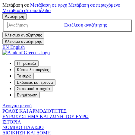
Μετάβαση σε
Μετάβαση σε
αρχή
Μετάβαση σε
περιεχόμενο
Μετάβαση σε
υποσέλιδο
Αναζήτηση
Εκτέλεση αναζήτησης
Κλείσιμο αναζήτησης
Κλείσιμο αναζήτησης
EN
English
Η Τράπεζα
Κύριες λειτουργίες
Το ευρώ
Εκδόσεις και έρευνα
Στατιστικά στοιχεία
Ενημέρωση
Άνοιγμα μενού
ΡΟΛΟΣ ΚΑΙ ΑΡΜΟΔΙΟΤΗΤΕΣ
ΕΥΡΩΣΥΣΤΗΜΑ ΚΑΙ ΖΩΝΗ ΤΟΥ ΕΥΡΩ
ΙΣΤΟΡΙΑ
ΝΟΜΙΚΟ ΠΛΑΙΣΙΟ
ΔΙΟΙΚΗΣΗ ΚΑΙ ΔΟΜΗ