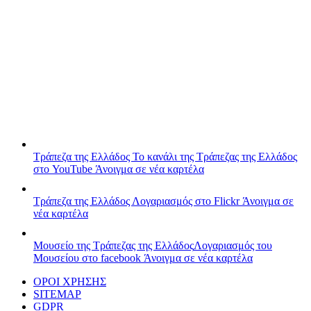
Τράπεζα της Ελλάδος
Το κανάλι της Τράπεζας της Ελλάδος
στο YouTube
Άνοιγμα σε νέα καρτέλα
Τράπεζα της Ελλάδος
Λογαριασμός στο Flickr
Άνοιγμα σε
νέα καρτέλα
Μουσείο της Τράπεζας της Ελλάδος
Λογαριασμός του
Μουσείου στο facebook
Άνοιγμα σε νέα καρτέλα
ΟΡΟΙ ΧΡΗΣΗΣ
SITEMAP
GDPR