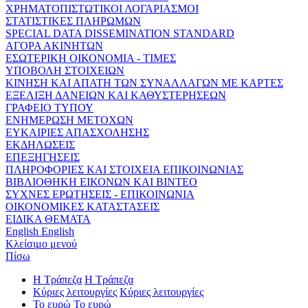
ΧΡΗΜΑΤΟΠΙΣΤΩΤΙΚΟΙ ΛΟΓΑΡΙΑΣΜΟΙ
ΣΤΑΤΙΣΤΙΚΕΣ ΠΛΗΡΩΜΩΝ
SPECIAL DATA DISSEMINATION STANDARD
ΑΓΟΡΑ ΑΚΙΝΗΤΩΝ
ΕΣΩΤΕΡΙΚΗ ΟΙΚΟΝΟΜΙΑ - ΤΙΜΕΣ
ΥΠΟΒΟΛΗ ΣΤΟΙΧΕΙΩΝ
ΚΙΝΗΣΗ ΚΑΙ ΑΠΑΤΗ ΤΩΝ ΣΥΝΑΛΛΑΓΩΝ ΜΕ ΚΑΡΤΕΣ
ΕΞΕΛΙΞΗ ΔΑΝΕΙΩΝ ΚΑΙ ΚΑΘΥΣΤΕΡΗΣΕΩΝ
ΓΡΑΦΕΙΟ ΤΥΠΟΥ
ΕΝΗΜΕΡΩΣΗ ΜΕΤΟΧΩΝ
ΕΥΚΑΙΡΙΕΣ ΑΠΑΣΧΟΛΗΣΗΣ
ΕΚΔΗΛΩΣΕΙΣ
ΕΠΕΞΗΓΗΣΕΙΣ
ΠΛΗΡΟΦΟΡΙΕΣ ΚΑΙ ΣΤΟΙΧΕΙΑ ΕΠΙΚΟΙΝΩΝΙΑΣ
ΒΙΒΛΙΟΘΗΚΗ ΕΙΚΟΝΩΝ ΚΑΙ ΒΙΝΤΕΟ
ΣΥΧΝΕΣ ΕΡΩΤΗΣΕΙΣ - ΕΠΙΚΟΙΝΩΝΙΑ
ΟΙΚΟΝΟΜΙΚΕΣ ΚΑΤΑΣΤΑΣΕΙΣ
ΕΙΔΙΚΑ ΘΕΜΑΤΑ
English
English
Κλείσιμο μενού
Πίσω
Η Τράπεζα
Η Τράπεζα
Κύριες λειτουργίες
Κύριες λειτουργίες
Το ευρώ
Το ευρώ