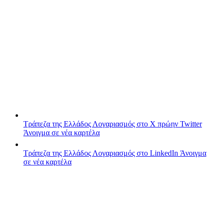
Τράπεζα της Ελλάδος
Λογαριασμός στο X πρώην Twitter
Άνοιγμα σε νέα καρτέλα
Τράπεζα της Ελλάδος
Λογαριασμός στο LinkedIn
Άνοιγμα
σε νέα καρτέλα