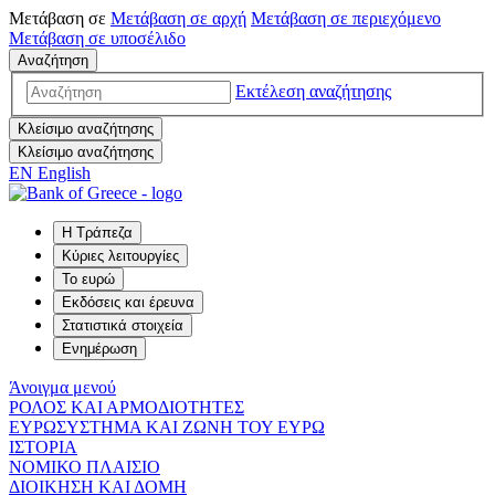
Μετάβαση σε
Μετάβαση σε
αρχή
Μετάβαση σε
περιεχόμενο
Μετάβαση σε
υποσέλιδο
Αναζήτηση
Εκτέλεση αναζήτησης
Κλείσιμο αναζήτησης
Κλείσιμο αναζήτησης
EN
English
Η Τράπεζα
Κύριες λειτουργίες
Το ευρώ
Εκδόσεις και έρευνα
Στατιστικά στοιχεία
Ενημέρωση
Άνοιγμα μενού
ΡΟΛΟΣ ΚΑΙ ΑΡΜΟΔΙΟΤΗΤΕΣ
ΕΥΡΩΣΥΣΤΗΜΑ ΚΑΙ ΖΩΝΗ ΤΟΥ ΕΥΡΩ
ΙΣΤΟΡΙΑ
ΝΟΜΙΚΟ ΠΛΑΙΣΙΟ
ΔΙΟΙΚΗΣΗ ΚΑΙ ΔΟΜΗ