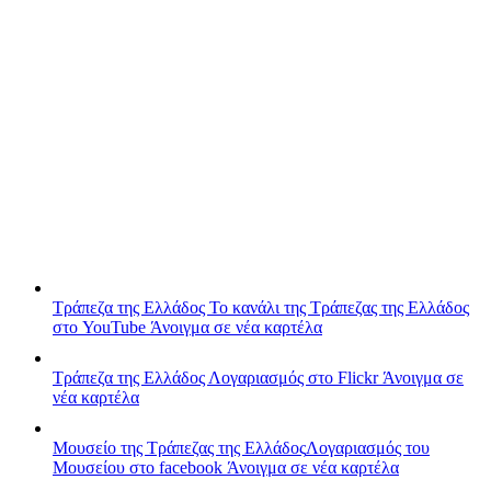
Τράπεζα της Ελλάδος
Το κανάλι της Τράπεζας της Ελλάδος
στο YouTube
Άνοιγμα σε νέα καρτέλα
Τράπεζα της Ελλάδος
Λογαριασμός στο Flickr
Άνοιγμα σε
νέα καρτέλα
Μουσείο της Τράπεζας της Ελλάδος
Λογαριασμός του
Μουσείου στο facebook
Άνοιγμα σε νέα καρτέλα