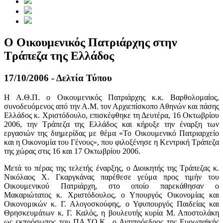
Ο Οικουμενικός Πατριάρχης στην
Τράπεζα της Ελλάδος
17/10/2006 - Δελτία Τύπου
Η Α.Θ.Π. ο Οικουμενικός Πατριάρχης κ.κ. Βαρθολομαίος,
συνοδευόμενος από την Α.Μ. τον Αρχιεπίσκοπο Αθηνών και πάσης
Ελλάδος κ. Χριστόδουλο, επισκέφθηκε τη Δευτέρα, 16 Οκτωβρίου
2006, την Τράπεζα της Ελλάδος και κήρυξε την έναρξη των
εργασιών της διημερίδας με θέμα «Το Οικουμενικό Πατριαρχείο
και η Οικονομία του Γένους», που φιλοξένησε η Κεντρική Τράπεζα
της χώρας στις 16 και 17 Οκτωβρίου 2006.
Μετά το πέρας της τελετής έναρξης, ο Διοικητής της Τράπεζας κ.
Νικόλαος Χ. Γκαργκάνας παρέθεσε γεύμα προς τιμήν του
Οικουμενικού Πατριάρχη, στο οποίο παρεκάθησαν ο
Μακαριώτατος κ. Χριστόδουλος, ο Υπουργός Οικονομίας και
Οικονομικών κ. Γ. Αλογοσκούφης, ο Υφυπουργός Παιδείας και
Θρησκευμάτων κ. Γ. Καλός, η βουλευτής κυρία Μ. Αποστολάκη
ως εκπρόσωπος του ΠΑ.ΣΟ.Κ., ο Αντιπρόεδρος της Ευρωπαϊκής