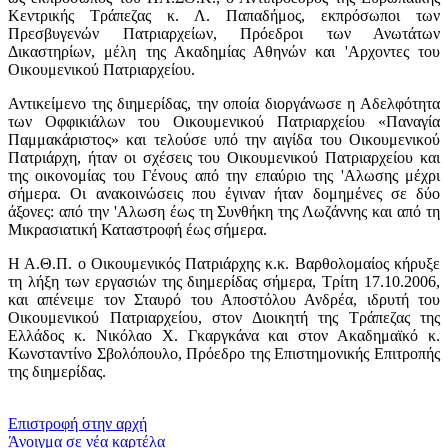
Κεντρικής Τράπεζας κ. Λ. Παπαδήμος, εκπρόσωποι των
Πρεσβυγενών Πατριαρχείων, Πρόεδροι των Ανωτάτων
Δικαστηρίων, μέλη της Ακαδημίας Αθηνών και 'Αρχοντες του
Οικουμενικού Πατριαρχείου.
Αντικείμενο της διημερίδας, την οποία διοργάνωσε η Αδελφότητα
των Οφφικιάλων του Οικουμενικού Πατριαρχείου «Παναγία
Παμμακάριστος» και τελούσε υπό την αιγίδα του Οικουμενικού
Πατριάρχη, ήταν οι σχέσεις του Οικουμενικού Πατριαρχείου και
της οικονομίας του Γένους από την επαύριο της 'Αλωσης μέχρι
σήμερα. Οι ανακοινώσεις που έγιναν ήταν δομημένες σε δύο
άξονες: από την 'Αλωση έως τη Συνθήκη της Λωζάννης και από τη
Μικρασιατική Καταστροφή έως σήμερα.
Η Α.Θ.Π. ο Οικουμενικός Πατριάρχης κ.κ. Βαρθολομαίος κήρυξε
τη λήξη των εργασιών της διημερίδας σήμερα, Τρίτη 17.10.2006,
και απένειμε τον Σταυρό του Αποστόλου Ανδρέα, ιδρυτή του
Οικουμενικού Πατριαρχείου, στον Διοικητή της Τράπεζας της
Ελλάδος κ. Νικόλαο Χ. Γκαργκάνα και στον Ακαδημαϊκό κ.
Κωνσταντίνο Σβολόπουλο, Πρόεδρο της Επιστημονικής Επιτροπής
της διημερίδας.
​​
Επιστροφή στην αρχή
Άνοιγμα σε νέα καρτέλα