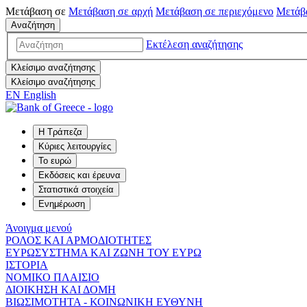
Μετάβαση σε
Μετάβαση σε
αρχή
Μετάβαση σε
περιεχόμενο
Μετάβ
Αναζήτηση
Εκτέλεση αναζήτησης
Κλείσιμο αναζήτησης
Κλείσιμο αναζήτησης
EN
English
Η Τράπεζα
Κύριες λειτουργίες
Το ευρώ
Εκδόσεις και έρευνα
Στατιστικά στοιχεία
Ενημέρωση
Άνοιγμα μενού
ΡΟΛΟΣ ΚΑΙ ΑΡΜΟΔΙΟΤΗΤΕΣ
ΕΥΡΩΣΥΣΤΗΜΑ ΚΑΙ ΖΩΝΗ ΤΟΥ ΕΥΡΩ
ΙΣΤΟΡΙΑ
ΝΟΜΙΚΟ ΠΛΑΙΣΙΟ
ΔΙΟΙΚΗΣΗ ΚΑΙ ΔΟΜΗ
ΒΙΩΣΙΜΟΤΗΤΑ - ΚΟΙΝΩΝΙΚΗ ΕΥΘΥΝΗ