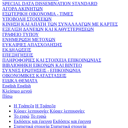
SPECIAL DATA DISSEMINATION STANDARD
ΑΓΟΡΑ ΑΚΙΝΗΤΩΝ
ΕΣΩΤΕΡΙΚΗ ΟΙΚΟΝΟΜΙΑ - ΤΙΜΕΣ
ΥΠΟΒΟΛΗ ΣΤΟΙΧΕΙΩΝ
ΚΙΝΗΣΗ ΚΑΙ ΑΠΑΤΗ ΤΩΝ ΣΥΝΑΛΛΑΓΩΝ ΜΕ ΚΑΡΤΕΣ
ΕΞΕΛΙΞΗ ΔΑΝΕΙΩΝ ΚΑΙ ΚΑΘΥΣΤΕΡΗΣΕΩΝ
ΓΡΑΦΕΙΟ ΤΥΠΟΥ
ΕΝΗΜΕΡΩΣΗ ΜΕΤΟΧΩΝ
ΕΥΚΑΙΡΙΕΣ ΑΠΑΣΧΟΛΗΣΗΣ
ΕΚΔΗΛΩΣΕΙΣ
ΕΠΕΞΗΓΗΣΕΙΣ
ΠΛΗΡΟΦΟΡΙΕΣ ΚΑΙ ΣΤΟΙΧΕΙΑ ΕΠΙΚΟΙΝΩΝΙΑΣ
ΒΙΒΛΙΟΘΗΚΗ ΕΙΚΟΝΩΝ ΚΑΙ ΒΙΝΤΕΟ
ΣΥΧΝΕΣ ΕΡΩΤΗΣΕΙΣ - ΕΠΙΚΟΙΝΩΝΙΑ
ΟΙΚΟΝΟΜΙΚΕΣ ΚΑΤΑΣΤΑΣΕΙΣ
ΕΙΔΙΚΑ ΘΕΜΑΤΑ
English
English
Κλείσιμο μενού
Πίσω
Η Τράπεζα
Η Τράπεζα
Κύριες λειτουργίες
Κύριες λειτουργίες
Το ευρώ
Το ευρώ
Εκδόσεις και έρευνα
Εκδόσεις και έρευνα
Στατιστικά στοιχεία
Στατιστικά στοιχεία