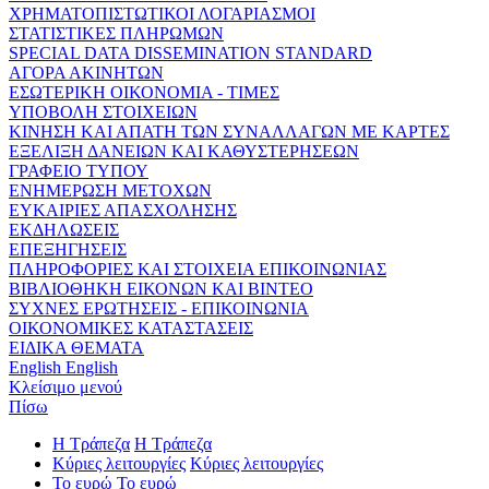
ΧΡΗΜΑΤΟΠΙΣΤΩΤΙΚΟΙ ΛΟΓΑΡΙΑΣΜΟΙ
ΣΤΑΤΙΣΤΙΚΕΣ ΠΛΗΡΩΜΩΝ
SPECIAL DATA DISSEMINATION STANDARD
ΑΓΟΡΑ ΑΚΙΝΗΤΩΝ
ΕΣΩΤΕΡΙΚΗ ΟΙΚΟΝΟΜΙΑ - ΤΙΜΕΣ
ΥΠΟΒΟΛΗ ΣΤΟΙΧΕΙΩΝ
ΚΙΝΗΣΗ ΚΑΙ ΑΠΑΤΗ ΤΩΝ ΣΥΝΑΛΛΑΓΩΝ ΜΕ ΚΑΡΤΕΣ
ΕΞΕΛΙΞΗ ΔΑΝΕΙΩΝ ΚΑΙ ΚΑΘΥΣΤΕΡΗΣΕΩΝ
ΓΡΑΦΕΙΟ ΤΥΠΟΥ
ΕΝΗΜΕΡΩΣΗ ΜΕΤΟΧΩΝ
ΕΥΚΑΙΡΙΕΣ ΑΠΑΣΧΟΛΗΣΗΣ
ΕΚΔΗΛΩΣΕΙΣ
ΕΠΕΞΗΓΗΣΕΙΣ
ΠΛΗΡΟΦΟΡΙΕΣ ΚΑΙ ΣΤΟΙΧΕΙΑ ΕΠΙΚΟΙΝΩΝΙΑΣ
ΒΙΒΛΙΟΘΗΚΗ ΕΙΚΟΝΩΝ ΚΑΙ ΒΙΝΤΕΟ
ΣΥΧΝΕΣ ΕΡΩΤΗΣΕΙΣ - ΕΠΙΚΟΙΝΩΝΙΑ
ΟΙΚΟΝΟΜΙΚΕΣ ΚΑΤΑΣΤΑΣΕΙΣ
ΕΙΔΙΚΑ ΘΕΜΑΤΑ
English
English
Κλείσιμο μενού
Πίσω
Η Τράπεζα
Η Τράπεζα
Κύριες λειτουργίες
Κύριες λειτουργίες
Το ευρώ
Το ευρώ