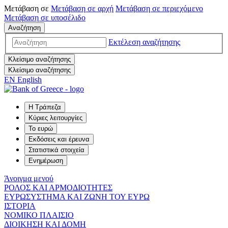
Μετάβαση σε
Μετάβαση σε
αρχή
Μετάβαση σε
περιεχόμενο
Μετάβαση σε
υποσέλιδο
Αναζήτηση
Εκτέλεση αναζήτησης
Κλείσιμο αναζήτησης
Κλείσιμο αναζήτησης
EN
English
Η Τράπεζα
Κύριες λειτουργίες
Το ευρώ
Εκδόσεις και έρευνα
Στατιστικά στοιχεία
Ενημέρωση
Άνοιγμα μενού
ΡΟΛΟΣ ΚΑΙ ΑΡΜΟΔΙΟΤΗΤΕΣ
ΕΥΡΩΣΥΣΤΗΜΑ ΚΑΙ ΖΩΝΗ ΤΟΥ ΕΥΡΩ
ΙΣΤΟΡΙΑ
ΝΟΜΙΚΟ ΠΛΑΙΣΙΟ
ΔΙΟΙΚΗΣΗ ΚΑΙ ΔΟΜΗ