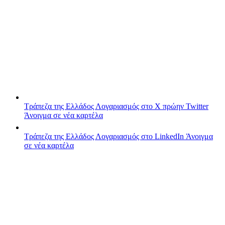
Τράπεζα της Ελλάδος
Λογαριασμός στο X πρώην Twitter
Άνοιγμα σε νέα καρτέλα
Τράπεζα της Ελλάδος
Λογαριασμός στο LinkedIn
Άνοιγμα
σε νέα καρτέλα