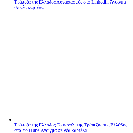
Τράπεζα της Ελλάδος
Λογαριασμός στο LinkedIn
Άνοιγμα
σε νέα καρτέλα
Τράπεζα της Ελλάδος
Το κανάλι της Τράπεζας της Ελλάδος
στο YouTube
Άνοιγμα σε νέα καρτέλα