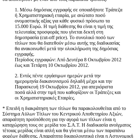
1. Μέσω δημόσιας εγγραφής σε οποιαδήποτε Τράπεζα
ή Χρηματιστηριακή εταιρία, με ανώτατο ποσό
ονομαστικής αξίας για κάθε φυσικό πρόσωπο τα
15.000 Ευρώ. Η τιμή διάθεσης θα είναι η τιμή της
τελευταίας προσφοράς που γίνεται δεκτή στη
δημοπρασία (cut-off price). Το συνολικό ποσό των
τίτλων που θα διατεθούν μέσω αυτής της διαδικασίας
θα ανακοινωθεί μετά την ολοκλήρωση της δημόσιας
εγγραφής.
Περίοδος εγγραφών: Από Δευτέρα 8 Οκτωβρίου 2012
έως και Τετάρτη 10 Οκτωβρίου 2012.
2. Εντός πέντε εργάσιμων ημερών μετά την
ημερομηνία διακανονισμού δηλαδή μέχρι και την
Παρασκευή 19 Οκτωβρίου 2012, για απεριόριστα
ποσά αλλά στην τιμή που καθορίζουν οι Τράπεζες και
οι Χρηματιστηριακές Εταιρίες.
* Επειδή η διακράτηση των τίτλων θα παρακολουθείται από το
Σύστημα Αϋλων Τίτλων του Κεντρικού Αποθετηρίου Αξιών,
απαραίτητη προϋπόθεση για την αγορά των τίτλων είναι η
καταχώρηση τους σε μερίδα του Σ.Α.Τ. Η διαδικασία ανοίγματος
τέτοιας μερίδας είναι απλή και θα γίνεται μέσω των παραπάνω
φορέων διάθεσης. Απαραίτητα δικαιολογητικά είναι η Αστυνομική