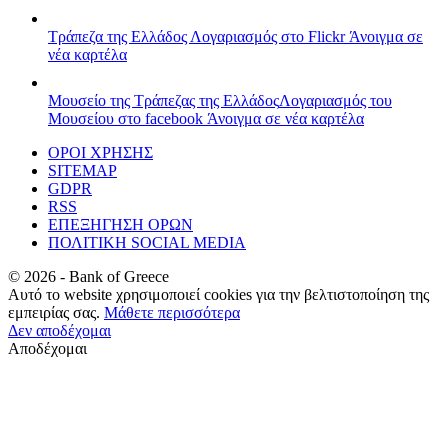
Τράπεζα της Ελλάδος
Λογαριασμός στο Flickr
Άνοιγμα σε
νέα καρτέλα
Μουσείο της Τράπεζας της Ελλάδος
Λογαριασμός του
Μουσείου στο facebook
Άνοιγμα σε νέα καρτέλα
ΟΡΟΙ ΧΡΗΣΗΣ
SITEMAP
GDPR
RSS
ΕΠΕΞΗΓΗΣΗ ΟΡΩΝ
ΠΟΛΙΤΙΚΗ SOCIAL MEDIA
©
2026
- Bank of Greece
Αυτό το website χρησιμοποιεί cookies για την βελτιστοποίηση της
εμπειρίας σας.
Μάθετε περισσότερα
Δεν αποδέχομαι
Αποδέχομαι