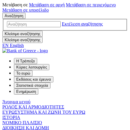
Μετάβαση σε
Μετάβαση σε
αρχή
Μετάβαση σε
περιεχόμενο
Μετάβαση σε
υποσέλιδο
Αναζήτηση
Εκτέλεση αναζήτησης
Κλείσιμο αναζήτησης
Κλείσιμο αναζήτησης
EN
English
Η Τράπεζα
Κύριες λειτουργίες
Το ευρώ
Εκδόσεις και έρευνα
Στατιστικά στοιχεία
Ενημέρωση
Άνοιγμα μενού
ΡΟΛΟΣ ΚΑΙ ΑΡΜΟΔΙΟΤΗΤΕΣ
ΕΥΡΩΣΥΣΤΗΜΑ ΚΑΙ ΖΩΝΗ ΤΟΥ ΕΥΡΩ
ΙΣΤΟΡΙΑ
ΝΟΜΙΚΟ ΠΛΑΙΣΙΟ
ΔΙΟΙΚΗΣΗ ΚΑΙ ΔΟΜΗ