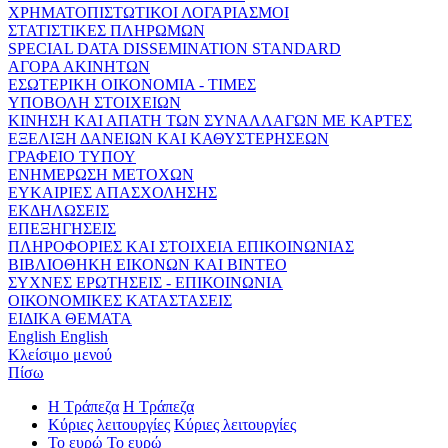
ΧΡΗΜΑΤΟΠΙΣΤΩΤΙΚΟΙ ΛΟΓΑΡΙΑΣΜΟΙ
ΣΤΑΤΙΣΤΙΚΕΣ ΠΛΗΡΩΜΩΝ
SPECIAL DATA DISSEMINATION STANDARD
ΑΓΟΡΑ ΑΚΙΝΗΤΩΝ
ΕΣΩΤΕΡΙΚΗ ΟΙΚΟΝΟΜΙΑ - ΤΙΜΕΣ
ΥΠΟΒΟΛΗ ΣΤΟΙΧΕΙΩΝ
ΚΙΝΗΣΗ ΚΑΙ ΑΠΑΤΗ ΤΩΝ ΣΥΝΑΛΛΑΓΩΝ ΜΕ ΚΑΡΤΕΣ
ΕΞΕΛΙΞΗ ΔΑΝΕΙΩΝ ΚΑΙ ΚΑΘΥΣΤΕΡΗΣΕΩΝ
ΓΡΑΦΕΙΟ ΤΥΠΟΥ
ΕΝΗΜΕΡΩΣΗ ΜΕΤΟΧΩΝ
ΕΥΚΑΙΡΙΕΣ ΑΠΑΣΧΟΛΗΣΗΣ
ΕΚΔΗΛΩΣΕΙΣ
ΕΠΕΞΗΓΗΣΕΙΣ
ΠΛΗΡΟΦΟΡΙΕΣ ΚΑΙ ΣΤΟΙΧΕΙΑ ΕΠΙΚΟΙΝΩΝΙΑΣ
ΒΙΒΛΙΟΘΗΚΗ ΕΙΚΟΝΩΝ ΚΑΙ ΒΙΝΤΕΟ
ΣΥΧΝΕΣ ΕΡΩΤΗΣΕΙΣ - ΕΠΙΚΟΙΝΩΝΙΑ
ΟΙΚΟΝΟΜΙΚΕΣ ΚΑΤΑΣΤΑΣΕΙΣ
ΕΙΔΙΚΑ ΘΕΜΑΤΑ
English
English
Κλείσιμο μενού
Πίσω
Η Τράπεζα
Η Τράπεζα
Κύριες λειτουργίες
Κύριες λειτουργίες
Το ευρώ
Το ευρώ