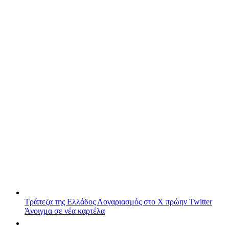
Τράπεζα της Ελλάδος
Λογαριασμός στο X πρώην Twitter
Άνοιγμα σε νέα καρτέλα