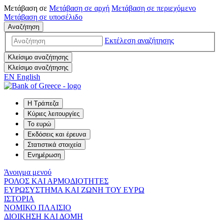
Μετάβαση σε
Μετάβαση σε
αρχή
Μετάβαση σε
περιεχόμενο
Μετάβαση σε
υποσέλιδο
Αναζήτηση
Εκτέλεση αναζήτησης
Κλείσιμο αναζήτησης
Κλείσιμο αναζήτησης
EN
English
Η Τράπεζα
Κύριες λειτουργίες
Το ευρώ
Εκδόσεις και έρευνα
Στατιστικά στοιχεία
Ενημέρωση
Άνοιγμα μενού
ΡΟΛΟΣ ΚΑΙ ΑΡΜΟΔΙΟΤΗΤΕΣ
ΕΥΡΩΣΥΣΤΗΜΑ ΚΑΙ ΖΩΝΗ ΤΟΥ ΕΥΡΩ
ΙΣΤΟΡΙΑ
ΝΟΜΙΚΟ ΠΛΑΙΣΙΟ
ΔΙΟΙΚΗΣΗ ΚΑΙ ΔΟΜΗ