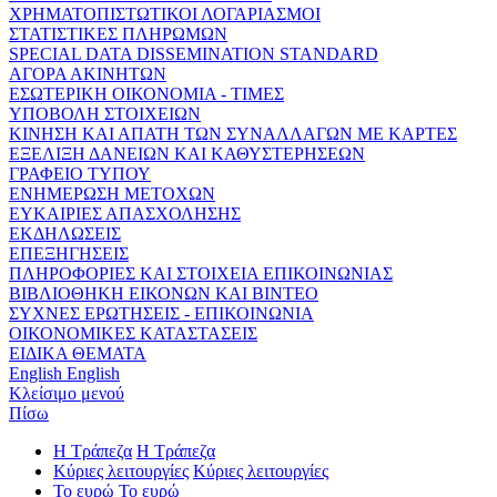
ΧΡΗΜΑΤΟΠΙΣΤΩΤΙΚΟΙ ΛΟΓΑΡΙΑΣΜΟΙ
ΣΤΑΤΙΣΤΙΚΕΣ ΠΛΗΡΩΜΩΝ
SPECIAL DATA DISSEMINATION STANDARD
ΑΓΟΡΑ ΑΚΙΝΗΤΩΝ
ΕΣΩΤΕΡΙΚΗ ΟΙΚΟΝΟΜΙΑ - ΤΙΜΕΣ
ΥΠΟΒΟΛΗ ΣΤΟΙΧΕΙΩΝ
ΚΙΝΗΣΗ ΚΑΙ ΑΠΑΤΗ ΤΩΝ ΣΥΝΑΛΛΑΓΩΝ ΜΕ ΚΑΡΤΕΣ
ΕΞΕΛΙΞΗ ΔΑΝΕΙΩΝ ΚΑΙ ΚΑΘΥΣΤΕΡΗΣΕΩΝ
ΓΡΑΦΕΙΟ ΤΥΠΟΥ
ΕΝΗΜΕΡΩΣΗ ΜΕΤΟΧΩΝ
ΕΥΚΑΙΡΙΕΣ ΑΠΑΣΧΟΛΗΣΗΣ
ΕΚΔΗΛΩΣΕΙΣ
ΕΠΕΞΗΓΗΣΕΙΣ
ΠΛΗΡΟΦΟΡΙΕΣ ΚΑΙ ΣΤΟΙΧΕΙΑ ΕΠΙΚΟΙΝΩΝΙΑΣ
ΒΙΒΛΙΟΘΗΚΗ ΕΙΚΟΝΩΝ ΚΑΙ ΒΙΝΤΕΟ
ΣΥΧΝΕΣ ΕΡΩΤΗΣΕΙΣ - ΕΠΙΚΟΙΝΩΝΙΑ
ΟΙΚΟΝΟΜΙΚΕΣ ΚΑΤΑΣΤΑΣΕΙΣ
ΕΙΔΙΚΑ ΘΕΜΑΤΑ
English
English
Κλείσιμο μενού
Πίσω
Η Τράπεζα
Η Τράπεζα
Κύριες λειτουργίες
Κύριες λειτουργίες
Το ευρώ
Το ευρώ