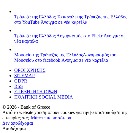
Τράπεζα της Ελλάδος
Το κανάλι της Τράπεζας της Ελλάδος
στο YouTube
Άνοιγμα σε νέα καρτέλα
Τράπεζα της Ελλάδος
Λογαριασμός στο Flickr
Άνοιγμα σε
νέα καρτέλα
Μουσείο της Τράπεζας της Ελλάδος
Λογαριασμός του
Μουσείου στο facebook
Άνοιγμα σε νέα καρτέλα
ΟΡΟΙ ΧΡΗΣΗΣ
SITEMAP
GDPR
RSS
ΕΠΕΞΗΓΗΣΗ ΟΡΩΝ
ΠΟΛΙΤΙΚΗ SOCIAL MEDIA
©
2026
- Bank of Greece
Αυτό το website χρησιμοποιεί cookies για την βελτιστοποίηση της
εμπειρίας σας.
Μάθετε περισσότερα
Δεν αποδέχομαι
Αποδέχομαι