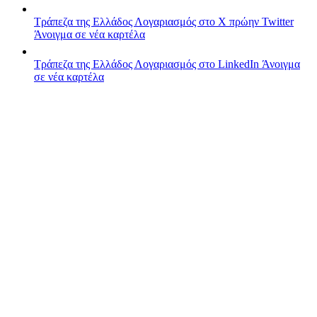
Τράπεζα της Ελλάδος
Λογαριασμός στο X πρώην Twitter
Άνοιγμα σε νέα καρτέλα
Τράπεζα της Ελλάδος
Λογαριασμός στο LinkedIn
Άνοιγμα
σε νέα καρτέλα