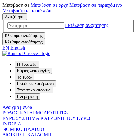
Μετάβαση σε
Μετάβαση σε
αρχή
Μετάβαση σε
περιεχόμενο
Μετάβαση σε
υποσέλιδο
Αναζήτηση
Εκτέλεση αναζήτησης
Κλείσιμο αναζήτησης
Κλείσιμο αναζήτησης
EN
English
Η Τράπεζα
Κύριες λειτουργίες
Το ευρώ
Εκδόσεις και έρευνα
Στατιστικά στοιχεία
Ενημέρωση
Άνοιγμα μενού
ΡΟΛΟΣ ΚΑΙ ΑΡΜΟΔΙΟΤΗΤΕΣ
ΕΥΡΩΣΥΣΤΗΜΑ ΚΑΙ ΖΩΝΗ ΤΟΥ ΕΥΡΩ
ΙΣΤΟΡΙΑ
ΝΟΜΙΚΟ ΠΛΑΙΣΙΟ
ΔΙΟΙΚΗΣΗ ΚΑΙ ΔΟΜΗ