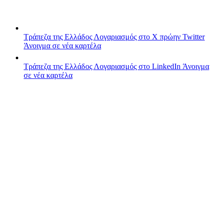
Τράπεζα της Ελλάδος
Λογαριασμός στο X πρώην Twitter
Άνοιγμα σε νέα καρτέλα
Τράπεζα της Ελλάδος
Λογαριασμός στο LinkedIn
Άνοιγμα
σε νέα καρτέλα