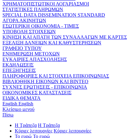
ΧΡΗΜΑΤΟΠΙΣΤΩΤΙΚΟΙ ΛΟΓΑΡΙΑΣΜΟΙ
ΣΤΑΤΙΣΤΙΚΕΣ ΠΛΗΡΩΜΩΝ
SPECIAL DATA DISSEMINATION STANDARD
ΑΓΟΡΑ ΑΚΙΝΗΤΩΝ
ΕΣΩΤΕΡΙΚΗ ΟΙΚΟΝΟΜΙΑ - ΤΙΜΕΣ
ΥΠΟΒΟΛΗ ΣΤΟΙΧΕΙΩΝ
ΚΙΝΗΣΗ ΚΑΙ ΑΠΑΤΗ ΤΩΝ ΣΥΝΑΛΛΑΓΩΝ ΜΕ ΚΑΡΤΕΣ
ΕΞΕΛΙΞΗ ΔΑΝΕΙΩΝ ΚΑΙ ΚΑΘΥΣΤΕΡΗΣΕΩΝ
ΓΡΑΦΕΙΟ ΤΥΠΟΥ
ΕΝΗΜΕΡΩΣΗ ΜΕΤΟΧΩΝ
ΕΥΚΑΙΡΙΕΣ ΑΠΑΣΧΟΛΗΣΗΣ
ΕΚΔΗΛΩΣΕΙΣ
ΕΠΕΞΗΓΗΣΕΙΣ
ΠΛΗΡΟΦΟΡΙΕΣ ΚΑΙ ΣΤΟΙΧΕΙΑ ΕΠΙΚΟΙΝΩΝΙΑΣ
ΒΙΒΛΙΟΘΗΚΗ ΕΙΚΟΝΩΝ ΚΑΙ ΒΙΝΤΕΟ
ΣΥΧΝΕΣ ΕΡΩΤΗΣΕΙΣ - ΕΠΙΚΟΙΝΩΝΙΑ
ΟΙΚΟΝΟΜΙΚΕΣ ΚΑΤΑΣΤΑΣΕΙΣ
ΕΙΔΙΚΑ ΘΕΜΑΤΑ
English
English
Κλείσιμο μενού
Πίσω
Η Τράπεζα
Η Τράπεζα
Κύριες λειτουργίες
Κύριες λειτουργίες
Το ευρώ
Το ευρώ