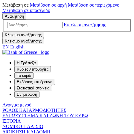
Μετάβαση σε
Μετάβαση σε
αρχή
Μετάβαση σε
περιεχόμενο
Μετάβαση σε
υποσέλιδο
Αναζήτηση
Εκτέλεση αναζήτησης
Κλείσιμο αναζήτησης
Κλείσιμο αναζήτησης
EN
English
Η Τράπεζα
Κύριες λειτουργίες
Το ευρώ
Εκδόσεις και έρευνα
Στατιστικά στοιχεία
Ενημέρωση
Άνοιγμα μενού
ΡΟΛΟΣ ΚΑΙ ΑΡΜΟΔΙΟΤΗΤΕΣ
ΕΥΡΩΣΥΣΤΗΜΑ ΚΑΙ ΖΩΝΗ ΤΟΥ ΕΥΡΩ
ΙΣΤΟΡΙΑ
ΝΟΜΙΚΟ ΠΛΑΙΣΙΟ
ΔΙΟΙΚΗΣΗ ΚΑΙ ΔΟΜΗ