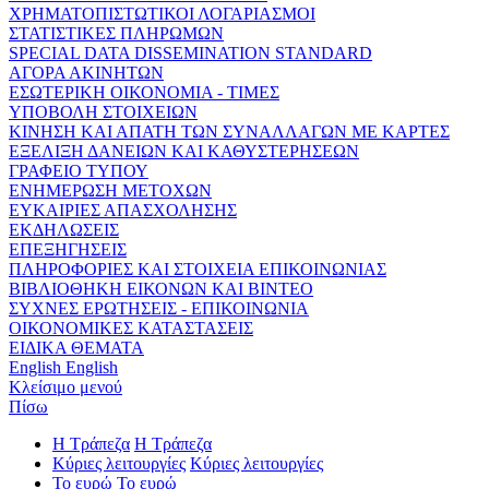
ΧΡΗΜΑΤΟΠΙΣΤΩΤΙΚΟΙ ΛΟΓΑΡΙΑΣΜΟΙ
ΣΤΑΤΙΣΤΙΚΕΣ ΠΛΗΡΩΜΩΝ
SPECIAL DATA DISSEMINATION STANDARD
ΑΓΟΡΑ ΑΚΙΝΗΤΩΝ
ΕΣΩΤΕΡΙΚΗ ΟΙΚΟΝΟΜΙΑ - ΤΙΜΕΣ
ΥΠΟΒΟΛΗ ΣΤΟΙΧΕΙΩΝ
ΚΙΝΗΣΗ ΚΑΙ ΑΠΑΤΗ ΤΩΝ ΣΥΝΑΛΛΑΓΩΝ ΜΕ ΚΑΡΤΕΣ
ΕΞΕΛΙΞΗ ΔΑΝΕΙΩΝ ΚΑΙ ΚΑΘΥΣΤΕΡΗΣΕΩΝ
ΓΡΑΦΕΙΟ ΤΥΠΟΥ
ΕΝΗΜΕΡΩΣΗ ΜΕΤΟΧΩΝ
ΕΥΚΑΙΡΙΕΣ ΑΠΑΣΧΟΛΗΣΗΣ
ΕΚΔΗΛΩΣΕΙΣ
ΕΠΕΞΗΓΗΣΕΙΣ
ΠΛΗΡΟΦΟΡΙΕΣ ΚΑΙ ΣΤΟΙΧΕΙΑ ΕΠΙΚΟΙΝΩΝΙΑΣ
ΒΙΒΛΙΟΘΗΚΗ ΕΙΚΟΝΩΝ ΚΑΙ ΒΙΝΤΕΟ
ΣΥΧΝΕΣ ΕΡΩΤΗΣΕΙΣ - ΕΠΙΚΟΙΝΩΝΙΑ
ΟΙΚΟΝΟΜΙΚΕΣ ΚΑΤΑΣΤΑΣΕΙΣ
ΕΙΔΙΚΑ ΘΕΜΑΤΑ
English
English
Κλείσιμο μενού
Πίσω
Η Τράπεζα
Η Τράπεζα
Κύριες λειτουργίες
Κύριες λειτουργίες
Το ευρώ
Το ευρώ