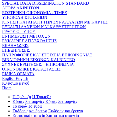
SPECIAL DATA DISSEMINATION STANDARD
ΑΓΟΡΑ ΑΚΙΝΗΤΩΝ
ΕΣΩΤΕΡΙΚΗ ΟΙΚΟΝΟΜΙΑ - ΤΙΜΕΣ
ΥΠΟΒΟΛΗ ΣΤΟΙΧΕΙΩΝ
ΚΙΝΗΣΗ ΚΑΙ ΑΠΑΤΗ ΤΩΝ ΣΥΝΑΛΛΑΓΩΝ ΜΕ ΚΑΡΤΕΣ
ΕΞΕΛΙΞΗ ΔΑΝΕΙΩΝ ΚΑΙ ΚΑΘΥΣΤΕΡΗΣΕΩΝ
ΓΡΑΦΕΙΟ ΤΥΠΟΥ
ΕΝΗΜΕΡΩΣΗ ΜΕΤΟΧΩΝ
ΕΥΚΑΙΡΙΕΣ ΑΠΑΣΧΟΛΗΣΗΣ
ΕΚΔΗΛΩΣΕΙΣ
ΕΠΕΞΗΓΗΣΕΙΣ
ΠΛΗΡΟΦΟΡΙΕΣ ΚΑΙ ΣΤΟΙΧΕΙΑ ΕΠΙΚΟΙΝΩΝΙΑΣ
ΒΙΒΛΙΟΘΗΚΗ ΕΙΚΟΝΩΝ ΚΑΙ ΒΙΝΤΕΟ
ΣΥΧΝΕΣ ΕΡΩΤΗΣΕΙΣ - ΕΠΙΚΟΙΝΩΝΙΑ
ΟΙΚΟΝΟΜΙΚΕΣ ΚΑΤΑΣΤΑΣΕΙΣ
ΕΙΔΙΚΑ ΘΕΜΑΤΑ
English
English
Κλείσιμο μενού
Πίσω
Η Τράπεζα
Η Τράπεζα
Κύριες λειτουργίες
Κύριες λειτουργίες
Το ευρώ
Το ευρώ
Εκδόσεις και έρευνα
Εκδόσεις και έρευνα
Στατιστικά στοιχεία
Στατιστικά στοιχεία