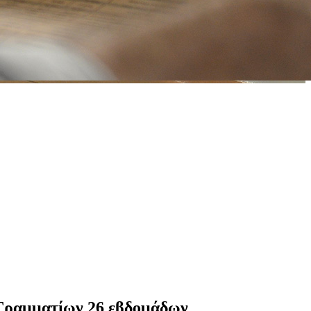
 Γραμματίων 26 εβδομάδων