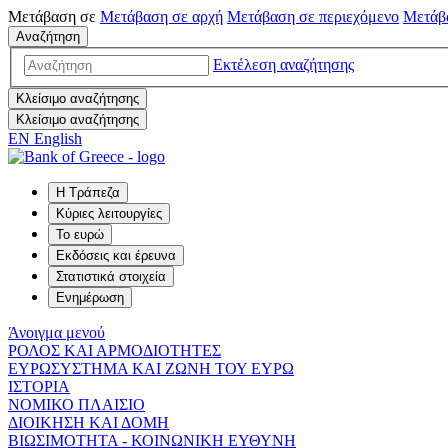
Μετάβαση σε
Μετάβαση σε
αρχή
Μετάβαση σε
περιεχόμενο
Μετάβ
Αναζήτηση
Εκτέλεση αναζήτησης
Κλείσιμο αναζήτησης
Κλείσιμο αναζήτησης
EN
English
Η Τράπεζα
Κύριες λειτουργίες
Το ευρώ
Εκδόσεις και έρευνα
Στατιστικά στοιχεία
Ενημέρωση
Άνοιγμα μενού
ΡΟΛΟΣ ΚΑΙ ΑΡΜΟΔΙΟΤΗΤΕΣ
ΕΥΡΩΣΥΣΤΗΜΑ ΚΑΙ ΖΩΝΗ ΤΟΥ ΕΥΡΩ
ΙΣΤΟΡΙΑ
ΝΟΜΙΚΟ ΠΛΑΙΣΙΟ
ΔΙΟΙΚΗΣΗ ΚΑΙ ΔΟΜΗ
ΒΙΩΣΙΜΟΤΗΤΑ - ΚΟΙΝΩΝΙΚΗ ΕΥΘΥΝΗ