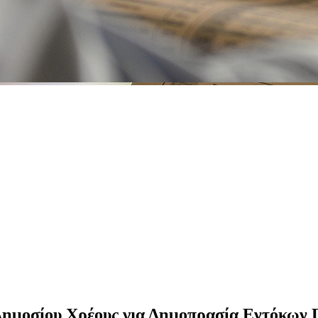
 Δημοσίου Χρέους για Δημοπρασία Εντόκων