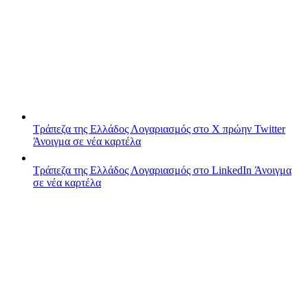
Τράπεζα της Ελλάδος
Λογαριασμός στο X πρώην Twitter
Άνοιγμα σε νέα καρτέλα
Τράπεζα της Ελλάδος
Λογαριασμός στο LinkedIn
Άνοιγμα
σε νέα καρτέλα