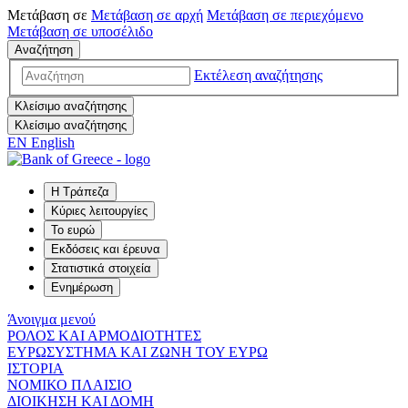
Μετάβαση σε
Μετάβαση σε
αρχή
Μετάβαση σε
περιεχόμενο
Μετάβαση σε
υποσέλιδο
Αναζήτηση
Εκτέλεση αναζήτησης
Κλείσιμο αναζήτησης
Κλείσιμο αναζήτησης
EN
English
Η Τράπεζα
Κύριες λειτουργίες
Το ευρώ
Εκδόσεις και έρευνα
Στατιστικά στοιχεία
Ενημέρωση
Άνοιγμα μενού
ΡΟΛΟΣ ΚΑΙ ΑΡΜΟΔΙΟΤΗΤΕΣ
ΕΥΡΩΣΥΣΤΗΜΑ ΚΑΙ ΖΩΝΗ ΤΟΥ ΕΥΡΩ
ΙΣΤΟΡΙΑ
ΝΟΜΙΚΟ ΠΛΑΙΣΙΟ
ΔΙΟΙΚΗΣΗ ΚΑΙ ΔΟΜΗ