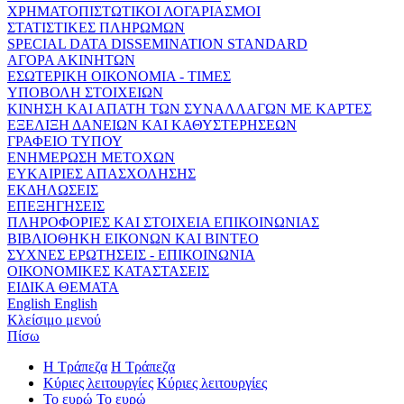
ΧΡΗΜΑΤΟΠΙΣΤΩΤΙΚΟΙ ΛΟΓΑΡΙΑΣΜΟΙ
ΣΤΑΤΙΣΤΙΚΕΣ ΠΛΗΡΩΜΩΝ
SPECIAL DATA DISSEMINATION STANDARD
ΑΓΟΡΑ ΑΚΙΝΗΤΩΝ
ΕΣΩΤΕΡΙΚΗ ΟΙΚΟΝΟΜΙΑ - ΤΙΜΕΣ
ΥΠΟΒΟΛΗ ΣΤΟΙΧΕΙΩΝ
ΚΙΝΗΣΗ ΚΑΙ ΑΠΑΤΗ ΤΩΝ ΣΥΝΑΛΛΑΓΩΝ ΜΕ ΚΑΡΤΕΣ
ΕΞΕΛΙΞΗ ΔΑΝΕΙΩΝ ΚΑΙ ΚΑΘΥΣΤΕΡΗΣΕΩΝ
ΓΡΑΦΕΙΟ ΤΥΠΟΥ
ΕΝΗΜΕΡΩΣΗ ΜΕΤΟΧΩΝ
ΕΥΚΑΙΡΙΕΣ ΑΠΑΣΧΟΛΗΣΗΣ
ΕΚΔΗΛΩΣΕΙΣ
ΕΠΕΞΗΓΗΣΕΙΣ
ΠΛΗΡΟΦΟΡΙΕΣ ΚΑΙ ΣΤΟΙΧΕΙΑ ΕΠΙΚΟΙΝΩΝΙΑΣ
ΒΙΒΛΙΟΘΗΚΗ ΕΙΚΟΝΩΝ ΚΑΙ ΒΙΝΤΕΟ
ΣΥΧΝΕΣ ΕΡΩΤΗΣΕΙΣ - ΕΠΙΚΟΙΝΩΝΙΑ
ΟΙΚΟΝΟΜΙΚΕΣ ΚΑΤΑΣΤΑΣΕΙΣ
ΕΙΔΙΚΑ ΘΕΜΑΤΑ
English
English
Κλείσιμο μενού
Πίσω
Η Τράπεζα
Η Τράπεζα
Κύριες λειτουργίες
Κύριες λειτουργίες
Το ευρώ
Το ευρώ