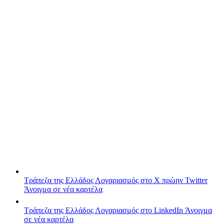
Τράπεζα της Ελλάδος
Λογαριασμός στο X πρώην Twitter
Άνοιγμα σε νέα καρτέλα
Τράπεζα της Ελλάδος
Λογαριασμός στο LinkedIn
Άνοιγμα
σε νέα καρτέλα