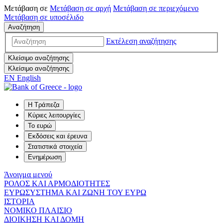
Μετάβαση σε
Μετάβαση σε
αρχή
Μετάβαση σε
περιεχόμενο
Μετάβαση σε
υποσέλιδο
Αναζήτηση
Εκτέλεση αναζήτησης
Κλείσιμο αναζήτησης
Κλείσιμο αναζήτησης
EN
English
Η Τράπεζα
Κύριες λειτουργίες
Το ευρώ
Εκδόσεις και έρευνα
Στατιστικά στοιχεία
Ενημέρωση
Άνοιγμα μενού
ΡΟΛΟΣ ΚΑΙ ΑΡΜΟΔΙΟΤΗΤΕΣ
ΕΥΡΩΣΥΣΤΗΜΑ ΚΑΙ ΖΩΝΗ ΤΟΥ ΕΥΡΩ
ΙΣΤΟΡΙΑ
ΝΟΜΙΚΟ ΠΛΑΙΣΙΟ
ΔΙΟΙΚΗΣΗ ΚΑΙ ΔΟΜΗ