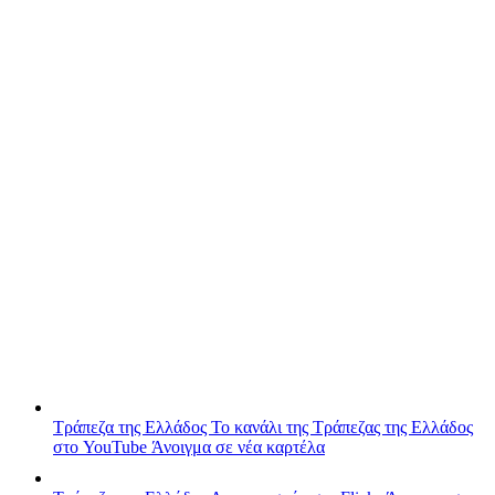
Τράπεζα της Ελλάδος
Το κανάλι της Τράπεζας της Ελλάδος
στο YouTube
Άνοιγμα σε νέα καρτέλα