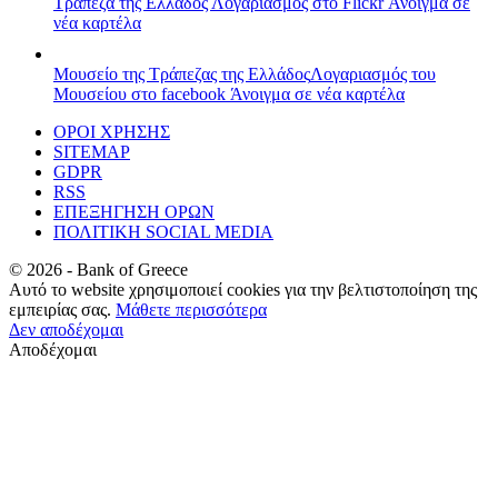
Τράπεζα της Ελλάδος
Λογαριασμός στο Flickr
Άνοιγμα σε
νέα καρτέλα
Μουσείο της Τράπεζας της Ελλάδος
Λογαριασμός του
Μουσείου στο facebook
Άνοιγμα σε νέα καρτέλα
ΟΡΟΙ ΧΡΗΣΗΣ
SITEMAP
GDPR
RSS
ΕΠΕΞΗΓΗΣΗ ΟΡΩΝ
ΠΟΛΙΤΙΚΗ SOCIAL MEDIA
©
2026
- Bank of Greece
Αυτό το website χρησιμοποιεί cookies για την βελτιστοποίηση της
εμπειρίας σας.
Μάθετε περισσότερα
Δεν αποδέχομαι
Αποδέχομαι