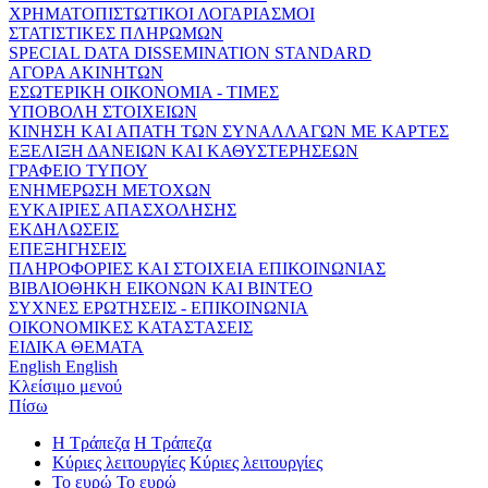
ΧΡΗΜΑΤΟΠΙΣΤΩΤΙΚΟΙ ΛΟΓΑΡΙΑΣΜΟΙ
ΣΤΑΤΙΣΤΙΚΕΣ ΠΛΗΡΩΜΩΝ
SPECIAL DATA DISSEMINATION STANDARD
ΑΓΟΡΑ ΑΚΙΝΗΤΩΝ
ΕΣΩΤΕΡΙΚΗ ΟΙΚΟΝΟΜΙΑ - ΤΙΜΕΣ
ΥΠΟΒΟΛΗ ΣΤΟΙΧΕΙΩΝ
ΚΙΝΗΣΗ ΚΑΙ ΑΠΑΤΗ ΤΩΝ ΣΥΝΑΛΛΑΓΩΝ ΜΕ ΚΑΡΤΕΣ
ΕΞΕΛΙΞΗ ΔΑΝΕΙΩΝ ΚΑΙ ΚΑΘΥΣΤΕΡΗΣΕΩΝ
ΓΡΑΦΕΙΟ ΤΥΠΟΥ
ΕΝΗΜΕΡΩΣΗ ΜΕΤΟΧΩΝ
ΕΥΚΑΙΡΙΕΣ ΑΠΑΣΧΟΛΗΣΗΣ
ΕΚΔΗΛΩΣΕΙΣ
ΕΠΕΞΗΓΗΣΕΙΣ
ΠΛΗΡΟΦΟΡΙΕΣ ΚΑΙ ΣΤΟΙΧΕΙΑ ΕΠΙΚΟΙΝΩΝΙΑΣ
ΒΙΒΛΙΟΘΗΚΗ ΕΙΚΟΝΩΝ ΚΑΙ ΒΙΝΤΕΟ
ΣΥΧΝΕΣ ΕΡΩΤΗΣΕΙΣ - ΕΠΙΚΟΙΝΩΝΙΑ
ΟΙΚΟΝΟΜΙΚΕΣ ΚΑΤΑΣΤΑΣΕΙΣ
ΕΙΔΙΚΑ ΘΕΜΑΤΑ
English
English
Κλείσιμο μενού
Πίσω
Η Τράπεζα
Η Τράπεζα
Κύριες λειτουργίες
Κύριες λειτουργίες
Το ευρώ
Το ευρώ