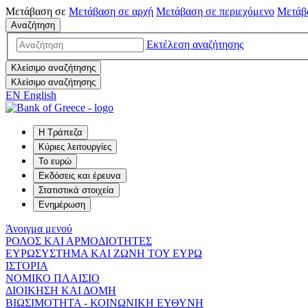
Μετάβαση σε
Μετάβαση σε
αρχή
Μετάβαση σε
περιεχόμενο
Μετάβ
Αναζήτηση
Εκτέλεση αναζήτησης
Κλείσιμο αναζήτησης
Κλείσιμο αναζήτησης
EN
English
Η Τράπεζα
Κύριες λειτουργίες
Το ευρώ
Εκδόσεις και έρευνα
Στατιστικά στοιχεία
Ενημέρωση
Άνοιγμα μενού
ΡΟΛΟΣ ΚΑΙ ΑΡΜΟΔΙΟΤΗΤΕΣ
ΕΥΡΩΣΥΣΤΗΜΑ ΚΑΙ ΖΩΝΗ ΤΟΥ ΕΥΡΩ
ΙΣΤΟΡΙΑ
ΝΟΜΙΚΟ ΠΛΑΙΣΙΟ
ΔΙΟΙΚΗΣΗ ΚΑΙ ΔΟΜΗ
ΒΙΩΣΙΜΟΤΗΤΑ - ΚΟΙΝΩΝΙΚΗ ΕΥΘΥΝΗ