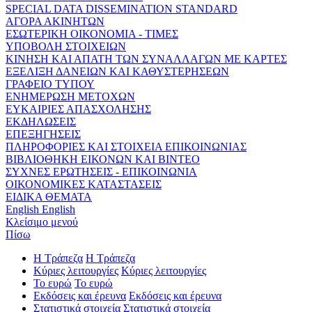
SPECIAL DATA DISSEMINATION STANDARD
ΑΓΟΡΑ ΑΚΙΝΗΤΩΝ
ΕΣΩΤΕΡΙΚΗ ΟΙΚΟΝΟΜΙΑ - ΤΙΜΕΣ
ΥΠΟΒΟΛΗ ΣΤΟΙΧΕΙΩΝ
ΚΙΝΗΣΗ ΚΑΙ ΑΠΑΤΗ ΤΩΝ ΣΥΝΑΛΛΑΓΩΝ ΜΕ ΚΑΡΤΕΣ
ΕΞΕΛΙΞΗ ΔΑΝΕΙΩΝ ΚΑΙ ΚΑΘΥΣΤΕΡΗΣΕΩΝ
ΓΡΑΦΕΙΟ ΤΥΠΟΥ
ΕΝΗΜΕΡΩΣΗ ΜΕΤΟΧΩΝ
ΕΥΚΑΙΡΙΕΣ ΑΠΑΣΧΟΛΗΣΗΣ
ΕΚΔΗΛΩΣΕΙΣ
ΕΠΕΞΗΓΗΣΕΙΣ
ΠΛΗΡΟΦΟΡΙΕΣ ΚΑΙ ΣΤΟΙΧΕΙΑ ΕΠΙΚΟΙΝΩΝΙΑΣ
ΒΙΒΛΙΟΘΗΚΗ ΕΙΚΟΝΩΝ ΚΑΙ ΒΙΝΤΕΟ
ΣΥΧΝΕΣ ΕΡΩΤΗΣΕΙΣ - ΕΠΙΚΟΙΝΩΝΙΑ
ΟΙΚΟΝΟΜΙΚΕΣ ΚΑΤΑΣΤΑΣΕΙΣ
ΕΙΔΙΚΑ ΘΕΜΑΤΑ
English
English
Κλείσιμο μενού
Πίσω
Η Τράπεζα
Η Τράπεζα
Κύριες λειτουργίες
Κύριες λειτουργίες
Το ευρώ
Το ευρώ
Εκδόσεις και έρευνα
Εκδόσεις και έρευνα
Στατιστικά στοιχεία
Στατιστικά στοιχεία