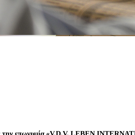
α με την επωνυμία «V.D.V. LEBEN INTERN