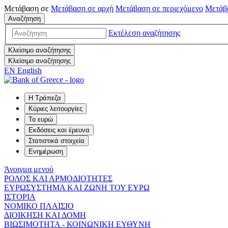
Μετάβαση σε
Μετάβαση σε
αρχή
Μετάβαση σε
περιεχόμενο
Μετάβ
Αναζήτηση
Εκτέλεση αναζήτησης
Κλείσιμο αναζήτησης
Κλείσιμο αναζήτησης
EN
English
Η Τράπεζα
Κύριες λειτουργίες
Το ευρώ
Εκδόσεις και έρευνα
Στατιστικά στοιχεία
Ενημέρωση
Άνοιγμα μενού
ΡΟΛΟΣ ΚΑΙ ΑΡΜΟΔΙΟΤΗΤΕΣ
ΕΥΡΩΣΥΣΤΗΜΑ ΚΑΙ ΖΩΝΗ ΤΟΥ ΕΥΡΩ
ΙΣΤΟΡΙΑ
ΝΟΜΙΚΟ ΠΛΑΙΣΙΟ
ΔΙΟΙΚΗΣΗ ΚΑΙ ΔΟΜΗ
ΒΙΩΣΙΜΟΤΗΤΑ - ΚΟΙΝΩΝΙΚΗ ΕΥΘΥΝΗ