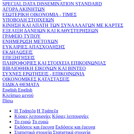
SPECIAL DATA DISSEMINATION STANDARD
ΑΓΟΡΑ ΑΚΙΝΗΤΩΝ
ΕΣΩΤΕΡΙΚΗ ΟΙΚΟΝΟΜΙΑ - ΤΙΜΕΣ
ΥΠΟΒΟΛΗ ΣΤΟΙΧΕΙΩΝ
ΚΙΝΗΣΗ ΚΑΙ ΑΠΑΤΗ ΤΩΝ ΣΥΝΑΛΛΑΓΩΝ ΜΕ ΚΑΡΤΕΣ
ΕΞΕΛΙΞΗ ΔΑΝΕΙΩΝ ΚΑΙ ΚΑΘΥΣΤΕΡΗΣΕΩΝ
ΓΡΑΦΕΙΟ ΤΥΠΟΥ
ΕΝΗΜΕΡΩΣΗ ΜΕΤΟΧΩΝ
ΕΥΚΑΙΡΙΕΣ ΑΠΑΣΧΟΛΗΣΗΣ
ΕΚΔΗΛΩΣΕΙΣ
ΕΠΕΞΗΓΗΣΕΙΣ
ΠΛΗΡΟΦΟΡΙΕΣ ΚΑΙ ΣΤΟΙΧΕΙΑ ΕΠΙΚΟΙΝΩΝΙΑΣ
ΒΙΒΛΙΟΘΗΚΗ ΕΙΚΟΝΩΝ ΚΑΙ ΒΙΝΤΕΟ
ΣΥΧΝΕΣ ΕΡΩΤΗΣΕΙΣ - ΕΠΙΚΟΙΝΩΝΙΑ
ΟΙΚΟΝΟΜΙΚΕΣ ΚΑΤΑΣΤΑΣΕΙΣ
ΕΙΔΙΚΑ ΘΕΜΑΤΑ
English
English
Κλείσιμο μενού
Πίσω
Η Τράπεζα
Η Τράπεζα
Κύριες λειτουργίες
Κύριες λειτουργίες
Το ευρώ
Το ευρώ
Εκδόσεις και έρευνα
Εκδόσεις και έρευνα
Στατιστικά στοιχεία
Στατιστικά στοιχεία