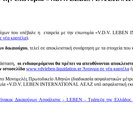
χων που υπέβαλε η εταιρεία με την επωνυμία «V.D.V. LEBEN
ε νέα καρτέλα
).
ων δικαιούχου
, τελεί σε αποκλειστική συνάρτηση με τα στοιχεία που
ατάσταση,
οι ενδιαφερόμενοι θα πρέπει να απευθύνονται αποκλειστ
ν ιστοσελίδα
www.vdvleben-liquidation.gr
Άνοιγμα σε νέα καρτέλα
ή
στο Μονομελές Πρωτοδικείο Αθηνών (διαδικασία ασφαλιστικών μέτρω
ωνυμία «V.D.V. LEBEN INTERNATIONAL ΑΕΑΖ υπό ασφαλιστική εκκαθά
ίνακας Δικαιούχων Ασφάλισης - LEBEN - Τράπεζα της Ελλάδος