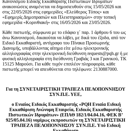
Κανονισμού Ειδικής Εκκαθάρισης Πιστωτικών Ιδρυμάτων
ανακοινώσεις αναμένεται να δημοσιευθούν στις 15/05/2026 και
στις 22/05/2026 στις εφημερίδες «Ελεύθερος Τύπος» και
«Εφημερίς Δημοπρασιών και Πλειστηριασμών» στην τοπική
εφημερίδα «Κορινθιακή» στις 16/05/2026 και 23/05/2026.
Κάθε πιστωτής, σύμφωνα με το εδάφιο γ΄ παρ. 1 άρθρου 6 του ως
άνω Κανονισμού, δικαιούται να λάβει, με δικά του έξοδα, από τον
Ειδικό Εκκαθαριστή, αντίγραφο του Πίνακα Προσωρινής
Διανομής, υποβάλλοντας αίτημα είτε μέσω ηλεκτρονικής
αλληλογραφίας στην ηλεκτρονική διεύθυνση requests@pqh.gr ή με
φυσική αλληλογραφία στη διεύθυνση Γραβιάς 3 και Γρανικού, ΤΚ
15125 Μαρούσι. Για κάθε τυχόν επιπλέον πληροφορία, κάθε
πιστωτής μπορεί να απευθύνεται στο τηλέφωνο: 2130887000.
Για τη ΣΥΝΕΤΑΙΡΙΣΤΙΚΗ ΤΡΑΠΕΖΑ ΠΕΛΟΠΟΝΝΗΣΟΥ
ΣΥΝ.Π.Ε. ΥΕΕ,
ο Ενιαίος Ειδικός Εκκαθαριστής «PQH Ενιαία Ειδική
Εκκαθάριση Ανώνυμη Εταιρεία, Ειδικός Εκκαθαριστής
Πιστωτικών Ιδρυμάτων» (ΕΠΑΘ 182/1/04.04.16, ΦΕΚ Β’
925/05.04.16) νομίμως εκπροσωπών
τη ΣΥΝΕΤΑΙΡΙΣΤΙΚΗ
ΤΡΑΠΕΖΑ ΠΕΛΟΠΟΝΝΗΣΟΥ ΣΥΝ.Π.Ε. Υπό Ειδική
Εκκαθάριση