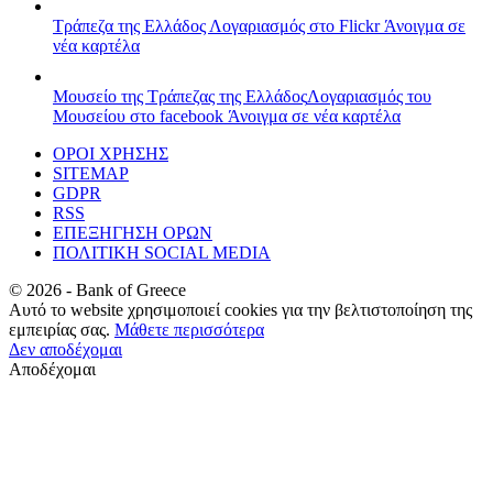
Τράπεζα της Ελλάδος
Λογαριασμός στο Flickr
Άνοιγμα σε
νέα καρτέλα
Μουσείο της Τράπεζας της Ελλάδος
Λογαριασμός του
Μουσείου στο facebook
Άνοιγμα σε νέα καρτέλα
ΟΡΟΙ ΧΡΗΣΗΣ
SITEMAP
GDPR
RSS
ΕΠΕΞΗΓΗΣΗ ΟΡΩΝ
ΠΟΛΙΤΙΚΗ SOCIAL MEDIA
©
2026
- Bank of Greece
Αυτό το website χρησιμοποιεί cookies για την βελτιστοποίηση της
εμπειρίας σας.
Μάθετε περισσότερα
Δεν αποδέχομαι
Αποδέχομαι