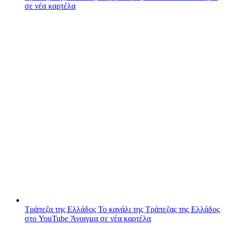
σε νέα καρτέλα
Τράπεζα της Ελλάδος
Το κανάλι της Τράπεζας της Ελλάδος
στο YouTube
Άνοιγμα σε νέα καρτέλα