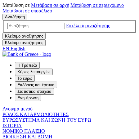
Μετάβαση σε
Μετάβαση σε
αρχή
Μετάβαση σε
περιεχόμενο
Μετάβαση σε
υποσέλιδο
Αναζήτηση
Εκτέλεση αναζήτησης
Κλείσιμο αναζήτησης
Κλείσιμο αναζήτησης
EN
English
Η Τράπεζα
Κύριες λειτουργίες
Το ευρώ
Εκδόσεις και έρευνα
Στατιστικά στοιχεία
Ενημέρωση
Άνοιγμα μενού
ΡΟΛΟΣ ΚΑΙ ΑΡΜΟΔΙΟΤΗΤΕΣ
ΕΥΡΩΣΥΣΤΗΜΑ ΚΑΙ ΖΩΝΗ ΤΟΥ ΕΥΡΩ
ΙΣΤΟΡΙΑ
ΝΟΜΙΚΟ ΠΛΑΙΣΙΟ
ΔΙΟΙΚΗΣΗ ΚΑΙ ΔΟΜΗ