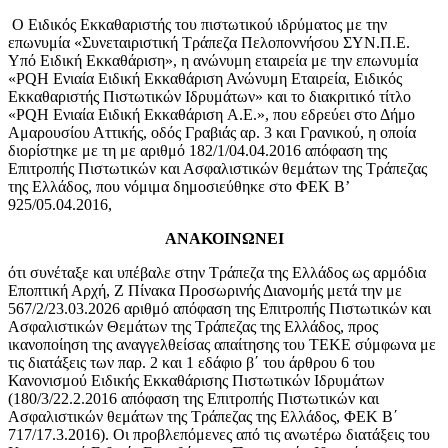
Ο Ειδικός Εκκαθαριστής του πιστωτικού ιδρύματος με την
επωνυμία «Συνεταιριστική Τράπεζα Πελοποννήσου ΣΥΝ.Π.Ε.
Υπό Ειδική Εκκαθάριση», η ανώνυμη εταιρεία με την επωνυμία
«PQH Ενιαία Ειδική Εκκαθάριση Ανώνυμη Εταιρεία, Ειδικός
Εκκαθαριστής Πιστωτικών Ιδρυμάτων» και το διακριτικό τίτλο
«PQH Ενιαία Ειδική Εκκαθάριση A.E.», που εδρεύει στο Δήμο
Αμαρουσίου Αττικής, οδός Γραβιάς αρ. 3 και Γρανικού, η οποία
διορίστηκε με τη με αριθμό 182/1/04.04.2016 απόφαση της
Επιτροπής Πιστωτικών και Ασφαλιστικών θεμάτων της Τράπεζας
της Ελλάδος, που νόμιμα δημοσιεύθηκε στο ΦΕΚ Β’
925/05.04.2016,
ΑΝΑΚΟΙΝΩΝΕΙ
ότι συνέταξε και υπέβαλε στην Τράπεζα της Ελλάδος ως αρμόδια
Εποπτική Αρχή, Ζ Πίνακα Προσωρινής Διανομής μετά την με
567/2/23.03.2026 αριθμό απόφαση της Επιτροπής Πιστωτικών και
Ασφαλιστικών Θεμάτων της Τράπεζας της Ελλάδος, προς
ικανοποίηση της αναγγελθείσας απαίτησης του ΤΕΚΕ σύμφωνα με
τις διατάξεις των παρ. 2 και 1 εδάφιο β΄ του άρθρου 6 του
Κανονισμού Ειδικής Εκκαθάρισης Πιστωτικών Ιδρυμάτων
(180/3/22.2.2016 απόφαση της Επιτροπής Πιστωτικών και
Ασφαλιστικών θεμάτων της Τράπεζας της Ελλάδος, ΦΕΚ Β΄
717/17.3.2016). Οι προβλεπόμενες από τις ανωτέρω διατάξεις του