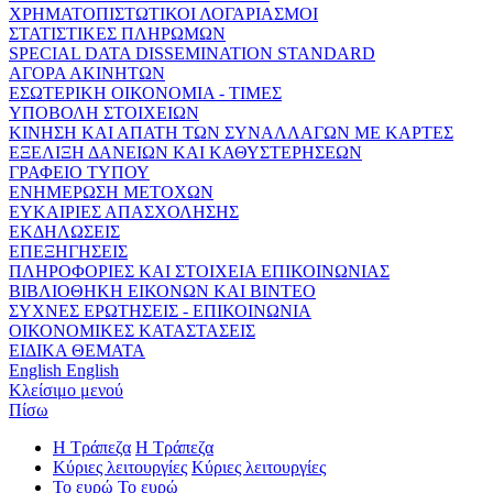
ΧΡΗΜΑΤΟΠΙΣΤΩΤΙΚΟΙ ΛΟΓΑΡΙΑΣΜΟΙ
ΣΤΑΤΙΣΤΙΚΕΣ ΠΛΗΡΩΜΩΝ
SPECIAL DATA DISSEMINATION STANDARD
ΑΓΟΡΑ ΑΚΙΝΗΤΩΝ
ΕΣΩΤΕΡΙΚΗ ΟΙΚΟΝΟΜΙΑ - ΤΙΜΕΣ
ΥΠΟΒΟΛΗ ΣΤΟΙΧΕΙΩΝ
ΚΙΝΗΣΗ ΚΑΙ ΑΠΑΤΗ ΤΩΝ ΣΥΝΑΛΛΑΓΩΝ ΜΕ ΚΑΡΤΕΣ
ΕΞΕΛΙΞΗ ΔΑΝΕΙΩΝ ΚΑΙ ΚΑΘΥΣΤΕΡΗΣΕΩΝ
ΓΡΑΦΕΙΟ ΤΥΠΟΥ
ΕΝΗΜΕΡΩΣΗ ΜΕΤΟΧΩΝ
ΕΥΚΑΙΡΙΕΣ ΑΠΑΣΧΟΛΗΣΗΣ
ΕΚΔΗΛΩΣΕΙΣ
ΕΠΕΞΗΓΗΣΕΙΣ
ΠΛΗΡΟΦΟΡΙΕΣ ΚΑΙ ΣΤΟΙΧΕΙΑ ΕΠΙΚΟΙΝΩΝΙΑΣ
ΒΙΒΛΙΟΘΗΚΗ ΕΙΚΟΝΩΝ ΚΑΙ ΒΙΝΤΕΟ
ΣΥΧΝΕΣ ΕΡΩΤΗΣΕΙΣ - ΕΠΙΚΟΙΝΩΝΙΑ
ΟΙΚΟΝΟΜΙΚΕΣ ΚΑΤΑΣΤΑΣΕΙΣ
ΕΙΔΙΚΑ ΘΕΜΑΤΑ
English
English
Κλείσιμο μενού
Πίσω
Η Τράπεζα
Η Τράπεζα
Κύριες λειτουργίες
Κύριες λειτουργίες
Το ευρώ
Το ευρώ