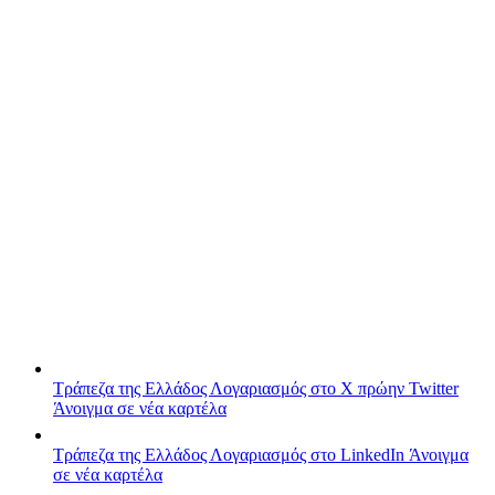
Τράπεζα της Ελλάδος
Λογαριασμός στο X πρώην Twitter
Άνοιγμα σε νέα καρτέλα
Τράπεζα της Ελλάδος
Λογαριασμός στο LinkedIn
Άνοιγμα
σε νέα καρτέλα