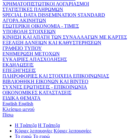
ΧΡΗΜΑΤΟΠΙΣΤΩΤΙΚΟΙ ΛΟΓΑΡΙΑΣΜΟΙ
ΣΤΑΤΙΣΤΙΚΕΣ ΠΛΗΡΩΜΩΝ
SPECIAL DATA DISSEMINATION STANDARD
ΑΓΟΡΑ ΑΚΙΝΗΤΩΝ
ΕΣΩΤΕΡΙΚΗ ΟΙΚΟΝΟΜΙΑ - ΤΙΜΕΣ
ΥΠΟΒΟΛΗ ΣΤΟΙΧΕΙΩΝ
ΚΙΝΗΣΗ ΚΑΙ ΑΠΑΤΗ ΤΩΝ ΣΥΝΑΛΛΑΓΩΝ ΜΕ ΚΑΡΤΕΣ
ΕΞΕΛΙΞΗ ΔΑΝΕΙΩΝ ΚΑΙ ΚΑΘΥΣΤΕΡΗΣΕΩΝ
ΓΡΑΦΕΙΟ ΤΥΠΟΥ
ΕΝΗΜΕΡΩΣΗ ΜΕΤΟΧΩΝ
ΕΥΚΑΙΡΙΕΣ ΑΠΑΣΧΟΛΗΣΗΣ
ΕΚΔΗΛΩΣΕΙΣ
ΕΠΕΞΗΓΗΣΕΙΣ
ΠΛΗΡΟΦΟΡΙΕΣ ΚΑΙ ΣΤΟΙΧΕΙΑ ΕΠΙΚΟΙΝΩΝΙΑΣ
ΒΙΒΛΙΟΘΗΚΗ ΕΙΚΟΝΩΝ ΚΑΙ ΒΙΝΤΕΟ
ΣΥΧΝΕΣ ΕΡΩΤΗΣΕΙΣ - ΕΠΙΚΟΙΝΩΝΙΑ
ΟΙΚΟΝΟΜΙΚΕΣ ΚΑΤΑΣΤΑΣΕΙΣ
ΕΙΔΙΚΑ ΘΕΜΑΤΑ
English
English
Κλείσιμο μενού
Πίσω
Η Τράπεζα
Η Τράπεζα
Κύριες λειτουργίες
Κύριες λειτουργίες
Το ευρώ
Το ευρώ