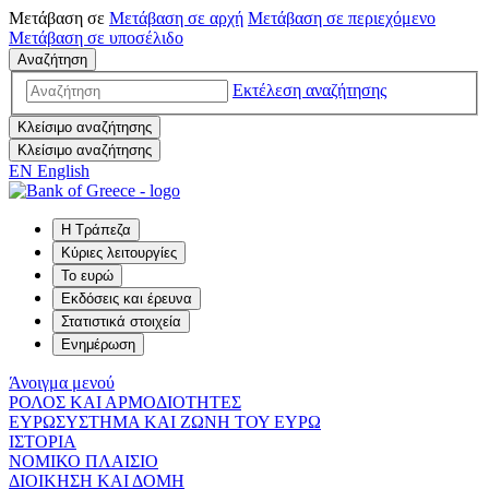
Μετάβαση σε
Μετάβαση σε
αρχή
Μετάβαση σε
περιεχόμενο
Μετάβαση σε
υποσέλιδο
Αναζήτηση
Εκτέλεση αναζήτησης
Κλείσιμο αναζήτησης
Κλείσιμο αναζήτησης
EN
English
Η Τράπεζα
Κύριες λειτουργίες
Το ευρώ
Εκδόσεις και έρευνα
Στατιστικά στοιχεία
Ενημέρωση
Άνοιγμα μενού
ΡΟΛΟΣ ΚΑΙ ΑΡΜΟΔΙΟΤΗΤΕΣ
ΕΥΡΩΣΥΣΤΗΜΑ ΚΑΙ ΖΩΝΗ ΤΟΥ ΕΥΡΩ
ΙΣΤΟΡΙΑ
ΝΟΜΙΚΟ ΠΛΑΙΣΙΟ
ΔΙΟΙΚΗΣΗ ΚΑΙ ΔΟΜΗ