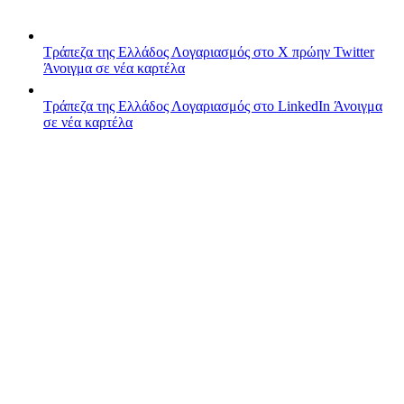
Τράπεζα της Ελλάδος
Λογαριασμός στο X πρώην Twitter
Άνοιγμα σε νέα καρτέλα
Τράπεζα της Ελλάδος
Λογαριασμός στο LinkedIn
Άνοιγμα
σε νέα καρτέλα