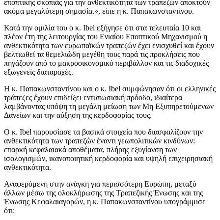
εποπτικής σκοπιάς για την ανθεκτικότητα των τραπεζών αποκτούν
ακόμα μεγαλύτερη σημασία.», είπε η κ. Παπακωνσταντίνου.
Κατά την ομιλία του ο κ. Ibel εξήγησε ότι στα τελευταία 10 και
πλέον έτη της λειτουργίας του Ενιαίου Εποπτικού Μηχανισμού η
ανθεκτικότητα των ευρωπαϊκών τραπεζών έχει ενισχυθεί και έχουν
βελτιωθεί τα θεμελιώδη μεγέθη τους παρά τις προκλήσεις που
πηγάζουν από το μακροοικονομικό περιβάλλον και τις διαδοχικές
εξωγενείς διαταραχές.
Η κ. Παπακωνσταντίνου και ο κ. Ibel συμφώνησαν ότι οι ελληνικές
τράπεζες έχουν επιδείξει εντυπωσιακή πρόοδο, ιδιαίτερα
λαμβάνοντας υπόψη τη μεγάλη μείωση των Μη Εξυπηρετούμενων
Δανείων και την αύξηση της κερδοφορίας τους.
Ο κ. Ibel παρουσίασε τα βασικά στοιχεία που διασφαλίζουν την
ανθεκτικότητα των τραπεζών έναντι γεωπολιτικών κινδύνων:
επαρκή κεφαλαιακά αποθέματα, πλήρης εξυγίανση των
ισολογισμών, ικανοποιητική κερδοφορία και υψηλή επιχειρησιακή
ανθεκτικότητα.
Αναφερόμενη στην ανάγκη για περισσότερη Ευρώπη, μεταξύ
άλλων μέσω της ολοκλήρωσης της Τραπεζικής Ένωσης και της
Ένωσης Κεφαλαιαγορών, η κ. Παπακωνσταντίνου υπογράμμισε
ότι: