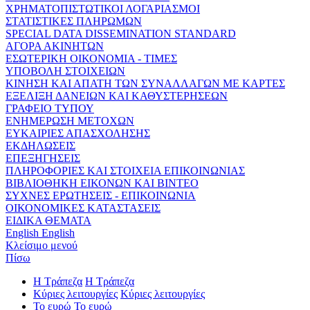
ΧΡΗΜΑΤΟΠΙΣΤΩΤΙΚΟΙ ΛΟΓΑΡΙΑΣΜΟΙ
ΣΤΑΤΙΣΤΙΚΕΣ ΠΛΗΡΩΜΩΝ
SPECIAL DATA DISSEMINATION STANDARD
ΑΓΟΡΑ ΑΚΙΝΗΤΩΝ
ΕΣΩΤΕΡΙΚΗ ΟΙΚΟΝΟΜΙΑ - ΤΙΜΕΣ
ΥΠΟΒΟΛΗ ΣΤΟΙΧΕΙΩΝ
ΚΙΝΗΣΗ ΚΑΙ ΑΠΑΤΗ ΤΩΝ ΣΥΝΑΛΛΑΓΩΝ ΜΕ ΚΑΡΤΕΣ
ΕΞΕΛΙΞΗ ΔΑΝΕΙΩΝ ΚΑΙ ΚΑΘΥΣΤΕΡΗΣΕΩΝ
ΓΡΑΦΕΙΟ ΤΥΠΟΥ
ΕΝΗΜΕΡΩΣΗ ΜΕΤΟΧΩΝ
ΕΥΚΑΙΡΙΕΣ ΑΠΑΣΧΟΛΗΣΗΣ
ΕΚΔΗΛΩΣΕΙΣ
ΕΠΕΞΗΓΗΣΕΙΣ
ΠΛΗΡΟΦΟΡΙΕΣ ΚΑΙ ΣΤΟΙΧΕΙΑ ΕΠΙΚΟΙΝΩΝΙΑΣ
ΒΙΒΛΙΟΘΗΚΗ ΕΙΚΟΝΩΝ ΚΑΙ ΒΙΝΤΕΟ
ΣΥΧΝΕΣ ΕΡΩΤΗΣΕΙΣ - ΕΠΙΚΟΙΝΩΝΙΑ
ΟΙΚΟΝΟΜΙΚΕΣ ΚΑΤΑΣΤΑΣΕΙΣ
ΕΙΔΙΚΑ ΘΕΜΑΤΑ
English
English
Κλείσιμο μενού
Πίσω
Η Τράπεζα
Η Τράπεζα
Κύριες λειτουργίες
Κύριες λειτουργίες
Το ευρώ
Το ευρώ