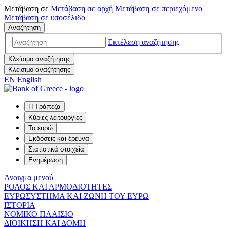
Μετάβαση σε
Μετάβαση σε
αρχή
Μετάβαση σε
περιεχόμενο
Μετάβαση σε
υποσέλιδο
Αναζήτηση
Εκτέλεση αναζήτησης
Κλείσιμο αναζήτησης
Κλείσιμο αναζήτησης
EN
English
Η Τράπεζα
Κύριες λειτουργίες
Το ευρώ
Εκδόσεις και έρευνα
Στατιστικά στοιχεία
Ενημέρωση
Άνοιγμα μενού
ΡΟΛΟΣ ΚΑΙ ΑΡΜΟΔΙΟΤΗΤΕΣ
ΕΥΡΩΣΥΣΤΗΜΑ ΚΑΙ ΖΩΝΗ ΤΟΥ ΕΥΡΩ
ΙΣΤΟΡΙΑ
ΝΟΜΙΚΟ ΠΛΑΙΣΙΟ
ΔΙΟΙΚΗΣΗ ΚΑΙ ΔΟΜΗ