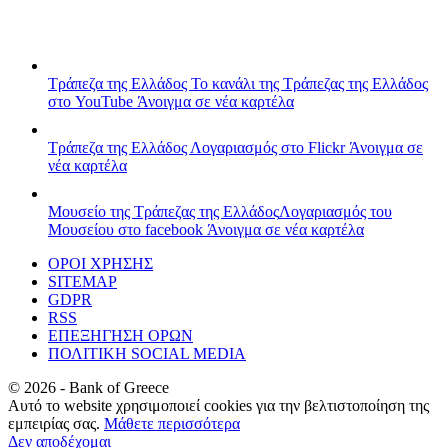
Τράπεζα της Ελλάδος
Το κανάλι της Τράπεζας της Ελλάδος
στο YouTube
Άνοιγμα σε νέα καρτέλα
Τράπεζα της Ελλάδος
Λογαριασμός στο Flickr
Άνοιγμα σε
νέα καρτέλα
Μουσείο της Τράπεζας της Ελλάδος
Λογαριασμός του
Μουσείου στο facebook
Άνοιγμα σε νέα καρτέλα
ΟΡΟΙ ΧΡΗΣΗΣ
SITEMAP
GDPR
RSS
ΕΠΕΞΗΓΗΣΗ ΟΡΩΝ
ΠΟΛΙΤΙΚΗ SOCIAL MEDIA
©
2026
- Bank of Greece
Αυτό το website χρησιμοποιεί cookies για την βελτιστοποίηση της
εμπειρίας σας.
Μάθετε περισσότερα
Δεν αποδέχομαι