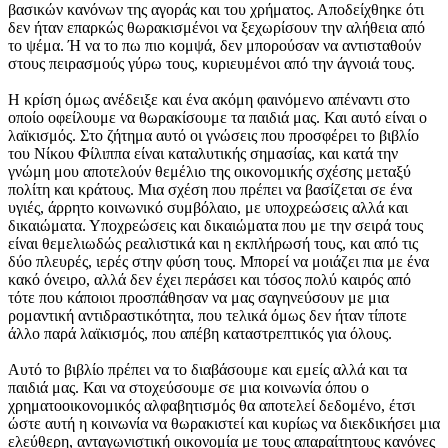
βασικών κανόνων της αγοράς και του χρήματος. Αποδείχθηκε ότι
δεν ήταν επαρκώς θωρακισμένοι να ξεχωρίσουν την αλήθεια από
το ψέμα. Ή να το πω πιο κομψά, δεν μπορούσαν να αντισταθούν
στους πειρασμούς γύρω τους, κυριευμένοι από την άγνοιά τους.
Η κρίση όμως ανέδειξε και ένα ακόμη φαινόμενο απέναντι στο
οποίο οφείλουμε να θωρακίσουμε τα παιδιά μας. Και αυτό είναι ο
λαϊκισμός. Στο ζήτημα αυτό οι γνώσεις που προσφέρει το βιβλίο
του Νίκου Φίλιππα είναι καταλυτικής σημασίας, και κατά την
γνώμη μου αποτελούν θεμέλιο της οικονομικής σχέσης μεταξύ
πολίτη και κράτους. Μια σχέση που πρέπει να βασίζεται σε ένα
υγιές, άρρητο κοινωνικό συμβόλαιο, με υποχρεώσεις αλλά και
δικαιώματα. Υποχρεώσεις και δικαιώματα που με την σειρά τους
είναι θεμελιωδώς ρεαλιστικά και η εκπλήρωσή τους, και από τις
δύο πλευρές, ιερές στην φύση τους. Μπορεί να μοιάζει πια με ένα
κακό όνειρο, αλλά δεν έχει περάσει και τόσος πολύ καιρός από
τότε που κάποιοι προσπάθησαν να μας σαγηνεύσουν με μια
ρομαντική αντιδραστικότητα, που τελικά όμως δεν ήταν τίποτε
άλλο παρά λαϊκισμός, που απέβη καταστρεπτικός για όλους.
Αυτό το βιβλίο πρέπει να το διαβάσουμε και εμείς αλλά και τα
παιδιά μας. Και να στοχεύσουμε σε μια κοινωνία όπου ο
χρηματοοικονομικός αλφαβητισμός θα αποτελεί δεδομένο, έτσι
ώστε αυτή η κοινωνία να θωρακιστεί και κυρίως να διεκδικήσει μια
ελεύθερη, ανταγωνιστική οικονομία με τους απαραίτητους κανόνες