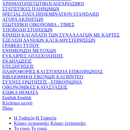
ΧΡΗΜΑΤΟΠΙΣΤΩΤΙΚΟΙ ΛΟΓΑΡΙΑΣΜΟΙ
ΣΤΑΤΙΣΤΙΚΕΣ ΠΛΗΡΩΜΩΝ
SPECIAL DATA DISSEMINATION STANDARD
ΑΓΟΡΑ ΑΚΙΝΗΤΩΝ
ΕΣΩΤΕΡΙΚΗ ΟΙΚΟΝΟΜΙΑ - ΤΙΜΕΣ
ΥΠΟΒΟΛΗ ΣΤΟΙΧΕΙΩΝ
ΚΙΝΗΣΗ ΚΑΙ ΑΠΑΤΗ ΤΩΝ ΣΥΝΑΛΛΑΓΩΝ ΜΕ ΚΑΡΤΕΣ
ΕΞΕΛΙΞΗ ΔΑΝΕΙΩΝ ΚΑΙ ΚΑΘΥΣΤΕΡΗΣΕΩΝ
ΓΡΑΦΕΙΟ ΤΥΠΟΥ
ΕΝΗΜΕΡΩΣΗ ΜΕΤΟΧΩΝ
ΕΥΚΑΙΡΙΕΣ ΑΠΑΣΧΟΛΗΣΗΣ
ΕΚΔΗΛΩΣΕΙΣ
ΕΠΕΞΗΓΗΣΕΙΣ
ΠΛΗΡΟΦΟΡΙΕΣ ΚΑΙ ΣΤΟΙΧΕΙΑ ΕΠΙΚΟΙΝΩΝΙΑΣ
ΒΙΒΛΙΟΘΗΚΗ ΕΙΚΟΝΩΝ ΚΑΙ ΒΙΝΤΕΟ
ΣΥΧΝΕΣ ΕΡΩΤΗΣΕΙΣ - ΕΠΙΚΟΙΝΩΝΙΑ
ΟΙΚΟΝΟΜΙΚΕΣ ΚΑΤΑΣΤΑΣΕΙΣ
ΕΙΔΙΚΑ ΘΕΜΑΤΑ
English
English
Κλείσιμο μενού
Πίσω
Η Τράπεζα
Η Τράπεζα
Κύριες λειτουργίες
Κύριες λειτουργίες
Το ευρώ
Το ευρώ