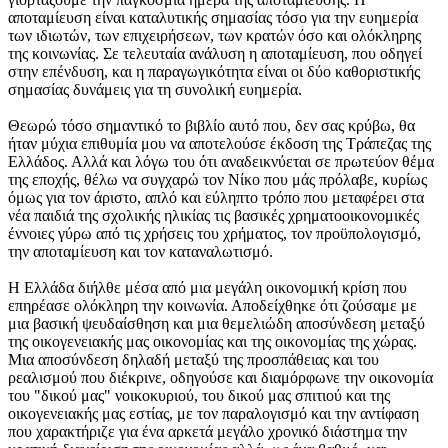
αποταμίευση είναι καταλυτικής σημασίας τόσο για την ευημερία
των ιδιωτών, των επιχειρήσεων, των κρατών όσο και ολόκληρης
της κοινωνίας. Σε τελευταία ανάλυση η αποταμίευση, που οδηγεί
στην επένδυση, και η παραγωγικότητα είναι οι δύο καθοριστικής
σημασίας δυνάμεις για τη συνολική ευημερία.
Θεωρώ τόσο σημαντικό το βιβλίο αυτό που, δεν σας κρύβω, θα
ήταν μύχια επιθυμία μου να αποτελούσε έκδοση της Τράπεζας της
Ελλάδος. Αλλά και λόγω του ότι αναδεικνύεται σε πρωτεύον θέμα
της εποχής, θέλω να συγχαρώ τον Νίκο που μάς πρόλαβε, κυρίως
όμως για τον άριστο, απλό και εύληπτο τρόπο που μεταφέρει στα
νέα παιδιά της σχολικής ηλικίας τις βασικές χρηματοοικονομικές
έννοιες γύρω από τις χρήσεις του χρήματος, τον προϋπολογισμό,
την αποταμίευση και τον καταναλωτισμό.
Η Ελλάδα διήλθε μέσα από μια μεγάλη οικονομική κρίση που
επηρέασε ολόκληρη την κοινωνία. Αποδείχθηκε ότι ζούσαμε με
μια βασική ψευδαίσθηση και μια θεμελιώδη αποσύνδεση μεταξύ
της οικογενειακής μας οικονομίας και της οικονομίας της χώρας.
Μια αποσύνδεση δηλαδή μεταξύ της προσπάθειας και του
ρεαλισμού που διέκρινε, οδηγούσε και διαμόρφωνε την οικονομία
του "δικού μας" νοικοκυριού, του δικού μας σπιτιού και της
οικογενειακής μας εστίας, με τον παραλογισμό και την αντίφαση
που χαρακτήριζε για ένα αρκετά μεγάλο χρονικό διάστημα την