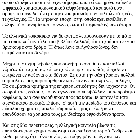
οποίο στρέφονται οι τράπεζες σήμερα, απαιτεί αυξημένα επίπεδα
ψηφιακού χρηματοοικονομικού αλφαβητισμού και αυτό είναι
άρρηκτα συνδεδεμένο με την ενσωμάτωση των πολιτών στις νέες
τεχνολογίες. Η νέα ψηφιακή εποχή, στην οποία έχει εισέλθει η
ελληνική οικονομία και κοινωνία, απαιτεί ψηφιακά έξυπνα άτομα.
Τα ελληνικά νοικοκυριά για δεκαετίες λειτουργούσαν με το μότο
που αποτελεί τον τίτλο του βιβλίου. Δηλαδή, ότι τα χρήματα δεν τα
βρίσκουμε στο δρόμο. Ή όπως λένε οι Αγγλοσάξονες, δεν
φυτρώνουν στα δένδρα.
Μέχρι τη στιγμή βεβαίως που συνέβη το αντίθετο, και πολλοί
νόμιζαν ότι το χρήμα, κάποια χρόνια πριν την κρίση, άρχισε να
φυτρώνει εν αφθονία στα δέντρα. Σε αυτή την φάση λοιπόν πολλοί
συμπολίτες μας παρασύρθηκαν και έκαναν εσφαλμένες επιλογές.
Τα συμβατικά κριτήρια της επιχειρηματικότητας δεν ίσχυαν πια. Οι
απαραίτητες γνώσεις, το ανταγωνιστικό περιβάλλον, τα απαραίτητα
κεφάλαια, όλα αναθεωρήθηκαν προς τα κάτω με αποτελέσματα
συχνά καταστροφικά. Επίσης, σ' αυτή την περίοδο του άφθονου και
εύκολου χρήματος, πολλοί συμπολίτες μας επέλεξαν να
επενδύσουν τα χρήματα τους με ιδιαίτερα ριψοκίνδυνο τρόπο.
Και στις δύο περιπτώσεις, η ελληνική κοινωνία βίωσε τις
επιπτώσεις του χρηματοοικονομικού αναλφαβητισμού. Άνθρωποι
κάθε ηλικίας, όχι μόνο οι νέοι, λειτούργησαν με άγνοια των