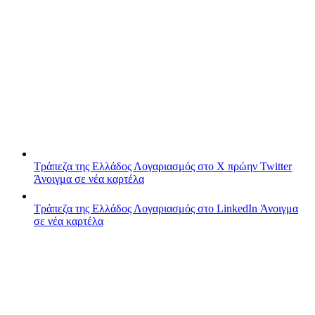
Τράπεζα της Ελλάδος
Λογαριασμός στο X πρώην Twitter
Άνοιγμα σε νέα καρτέλα
Τράπεζα της Ελλάδος
Λογαριασμός στο LinkedIn
Άνοιγμα
σε νέα καρτέλα