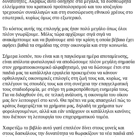
δυνατότητες. Ακριβώς αυτό οδήγησε στα μεγάλα, τα δυσθεώρητα
ελλείμματα του κρατικού προϋπολογισμού και του ισοζυγίου
τρεχουσών συναλλαγών και στη συσσώρευση εθνικού χρέους στο
εσωτερικό, κυρίως όμως στο εξωτερικό.
Το κόστος αυτής της επιλογής μας ήταν πολύ μεγάλο όπως όλοι
πλέον γνωρίζουμε. Μόλις τώρα αρχίζουμε σιγά σιγά να
ανακάμπτουμε και να βγαίνουμε από την κρίση η οποία βέβαια έχει
αφήσει βαθιά τα σημάδια της στην οικονομία και στην κοινωνία.
Σήμερα λοιπόν, που είναι και η παγκόσμια ημέρα αποταμίευσης,
είναι απόλυτα φυσιολογικό να αποδώσουμε πλέον μεγάλη σημασία
στον χρηματοοικονομικό αλφαβητισμό, για να δώσουμε έτσι στα
παιδιά μας τα κατάλληλα εργαλεία προκειμένου να κάνουν
ορθολογικές οικονομικές επιλογές στη ζωή τους και, κυρίως, να
επιλέγουν τις σπουδές τους και στη συνέχεια την επαγγελματική
τους σταδιοδρομία, με στόχο τη μακροπρόθεσμη ευημερία τους.
Για να διδαχθούν ότι, σε τελική ανάλυση, η οικονομία του οίκου
μας δεν λειτουργεί στο κενό. Θα πρέπει να μας απασχολεί πώς το
κράτος διαχειρίζεται τα χρήματα μας, δηλαδή τα χρήματα των
φορολογουμένων, αλλά και εάν υπάρχουν οι κατάλληλοι κανόνες
που διέπουν τη λειτουργία του επιχειρηματικού τομέα.
Χαιρετίζω το βιβλίο αυτό γιατί επιπλέον δίνει στους γονείς και
στους δασκάλους την δυνατότητα να θωρακίζουν τα νέα παιδιά από