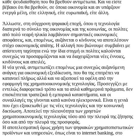
κάθε ψευδαίσθηση που θα βρεθούν αντιμέτωπα. Και να είστε
βέβαιοι ότι θα βρεθούν, σε όποια οικονομία και αν υπάρξουν
ενεργά μέλη, είτε ελληνική, είτε ευρωπαϊκή, είτε άλλη.
Άλλωστε, στη σύγχρονη ψηφιακή εποχή, όπου η τεχνολογία
διαπερνά το σύνολο της οικονομίας και της κοινωνίας, οι πολίτες
από πολύ νεαρή ηλικία λαμβάνουν σημαντικές οικονομικές
αποφάσεις, και, επομένως, αυξάνεται ο κίνδυνος να αποτελέσουν
στόχο οικονομικής απάτης. Η αλλαγή που βιώνουμε συμβαίνει με
απίστευτη ταχύτητα ενώ την ίδια στιγμή οι πολίτες καλούνται
συνεχώς να προσαρμόζονται και να διαχειρίζονται νέες έννοιες,
κινδύνους και απειλές.
Η νέα γενιά, αντιμετωπίζει επομένως μια συνεχώς αυξανόμενη
ανάγκη για οικονομική εξειδίκευση, που θα της επιτρέπει να
κατανοεί πλήρως αλλά και να αξιοποιεί τα οφέλη από την
εφαρμογή της χρηματοοικονομικής τεχνολογίας. Προσεγγίζει με
εντελώς διαφορετικό τρόπο και τα απλά καθημερινά πράγματα, δεν
επισκέπτεται τραπεζικά ή εμπορικά καταστήματα, και οι
συναλλαγές της γίνονται κατά κανόνα ηλεκτρονικά. Είναι η γενιά
που έχει εξοικειωθεί με τις νέες τεχνολογίες και την κοινωνική
δικτύωση. Αποτελεί την πλειονότητα των χρηστών
χρηματοοικονομικής τεχνολογίας τόσο από την πλευρά της ζήτησης
όσο και από την πλευρά της προσφοράς.
Η αποτελεσματική όμως χρήση των ψηφιακών χρηματοπιστωτικών
προϊόντων και υπηρεσιών, όπως είναι το internet banking, στο