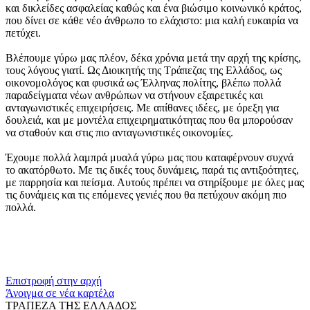
και δικλείδες ασφαλείας καθώς και ένα βιώσιμο κοινωνικό κράτος,
που δίνει σε κάθε νέο άνθρωπο το ελάχιστο: μια καλή ευκαιρία να
πετύχει.
Βλέπουμε γύρω μας πλέον, δέκα χρόνια μετά την αρχή της κρίσης,
τους λόγους γιατί. Ως Διοικητής της Τράπεζας της Ελλάδος, ως
οικονομολόγος και φυσικά ως Έλληνας πολίτης, βλέπω πολλά
παραδείγματα νέων ανθρώπων να στήνουν εξαιρετικές και
ανταγωνιστικές επιχειρήσεις. Με απίθανες ιδέες, με όρεξη για
δουλειά, και με μοντέλα επιχειρηματικότητας που θα μπορούσαν
να σταθούν και στις πιο ανταγωνιστικές οικονομίες.
Έχουμε πολλά λαμπρά μυαλά γύρω μας που καταφέρνουν συχνά
το ακατόρθωτο. Με τις δικές τους δυνάμεις, παρά τις αντιξοότητες,
με παρρησία και πείσμα. Αυτούς πρέπει να στηρίξουμε με όλες μας
τις δυνάμεις και τις επόμενες γενιές που θα πετύχουν ακόμη πιο
πολλά.
​​
Επιστροφή στην αρχή
Άνοιγμα σε νέα καρτέλα
ΤΡΑΠΕΖΑ ΤΗΣ ΕΛΛΑΔΟΣ