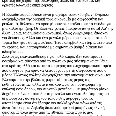
κρατική διαχείριση της οικονομίας αλλά, ως ένα βαθμό, και
αρκετές ιδιωτικές επιχειρήσεις.
Η Ελλάδα παραδοσιακά είναι μια χώρα νοικοκύρηδων. Ενήλικοι
διαχειρίζονται την οικιακή τους οικονομία με σωφροσύνη και
ρεαλισμό, θέλοντας να προσφέρουν στα παιδιά τους τα εφόδια για
μια καλύτερη ζωή. Οι Έλληνες γονείς διακρίνονται γι αυτό! Απ' την
άλλη μεριά, τα δημόσια οικονομικά, όπως γνωρίζουμε, έπασχαν
για δεκαετίες. Αλλά και ένα μεγάλο μέρος του επιχειρηματικού
τομέα δεν ήταν ανταγωνιστικό. Ήταν υπερβολικά εξαρτώμενο από
το κράτος, και λειτουργούσε με σημαντικό βαθμό ρίσκου και
αδιαφάνειας.
Δυστυχώς επαναπαυθήκαμε για πολύ καιρό. Δεν απαιτήσαμε
εγκαίρως και σθεναρά από το πολιτικό μας σύστημα να επιβάλει
στο κράτος αλλά και σε αυτό το μέρος του επιχειρηματικού τομέα
που αναφέρθηκα πριν, να λειτουργούν με τη σωφροσύνη που ο
μέσος Έλληνας πολίτης διαχειρίζεται την οικονομία του οίκου του.
Βλέπαμε τις στρεβλώσεις μπροστά μας ως μέρος της
καθημερινότητας, αλλά αντί ως κοινωνία να προτάξουμε την
επιλογή ενός άλλου, πιο συνετού μοντέλου, με μικρότερο ρίσκο,
δεχτήκαμε ένα κρατικοδίαιτο μοντέλο και εγκαταλείψαμε τις πιο
δημιουργικές δυνάμεις του τόπου στις παρυφές του. Το
αποτέλεσμα είναι ότι ζήσαμε για πολλά χρόνια πάνω από τις
δυνατότητές μας. Δηλαδή δαπανούσαμε επί μακρόν ως εθνική
οικονομία πολύ πάνω από τις εθνικές παραγωγικές μας