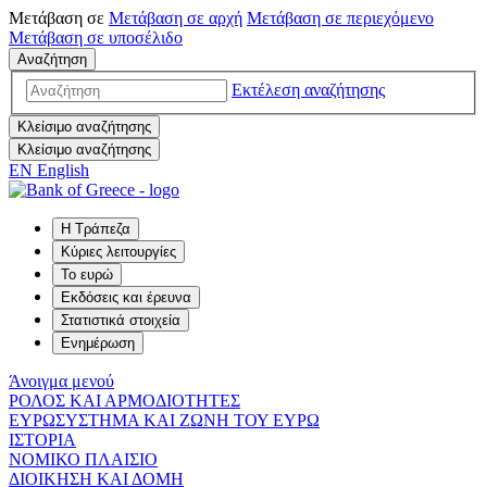
Μετάβαση σε
Μετάβαση σε
αρχή
Μετάβαση σε
περιεχόμενο
Μετάβαση σε
υποσέλιδο
Αναζήτηση
Εκτέλεση αναζήτησης
Κλείσιμο αναζήτησης
Κλείσιμο αναζήτησης
EN
English
Η Τράπεζα
Κύριες λειτουργίες
Το ευρώ
Εκδόσεις και έρευνα
Στατιστικά στοιχεία
Ενημέρωση
Άνοιγμα μενού
ΡΟΛΟΣ ΚΑΙ ΑΡΜΟΔΙΟΤΗΤΕΣ
ΕΥΡΩΣΥΣΤΗΜΑ ΚΑΙ ΖΩΝΗ ΤΟΥ ΕΥΡΩ
ΙΣΤΟΡΙΑ
ΝΟΜΙΚΟ ΠΛΑΙΣΙΟ
ΔΙΟΙΚΗΣΗ ΚΑΙ ΔΟΜΗ