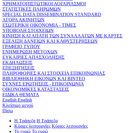
ΧΡΗΜΑΤΟΠΙΣΤΩΤΙΚΟΙ ΛΟΓΑΡΙΑΣΜΟΙ
ΣΤΑΤΙΣΤΙΚΕΣ ΠΛΗΡΩΜΩΝ
SPECIAL DATA DISSEMINATION STANDARD
ΑΓΟΡΑ ΑΚΙΝΗΤΩΝ
ΕΣΩΤΕΡΙΚΗ ΟΙΚΟΝΟΜΙΑ - ΤΙΜΕΣ
ΥΠΟΒΟΛΗ ΣΤΟΙΧΕΙΩΝ
ΚΙΝΗΣΗ ΚΑΙ ΑΠΑΤΗ ΤΩΝ ΣΥΝΑΛΛΑΓΩΝ ΜΕ ΚΑΡΤΕΣ
ΕΞΕΛΙΞΗ ΔΑΝΕΙΩΝ ΚΑΙ ΚΑΘΥΣΤΕΡΗΣΕΩΝ
ΓΡΑΦΕΙΟ ΤΥΠΟΥ
ΕΝΗΜΕΡΩΣΗ ΜΕΤΟΧΩΝ
ΕΥΚΑΙΡΙΕΣ ΑΠΑΣΧΟΛΗΣΗΣ
ΕΚΔΗΛΩΣΕΙΣ
ΕΠΕΞΗΓΗΣΕΙΣ
ΠΛΗΡΟΦΟΡΙΕΣ ΚΑΙ ΣΤΟΙΧΕΙΑ ΕΠΙΚΟΙΝΩΝΙΑΣ
ΒΙΒΛΙΟΘΗΚΗ ΕΙΚΟΝΩΝ ΚΑΙ ΒΙΝΤΕΟ
ΣΥΧΝΕΣ ΕΡΩΤΗΣΕΙΣ - ΕΠΙΚΟΙΝΩΝΙΑ
ΟΙΚΟΝΟΜΙΚΕΣ ΚΑΤΑΣΤΑΣΕΙΣ
ΕΙΔΙΚΑ ΘΕΜΑΤΑ
English
English
Κλείσιμο μενού
Πίσω
Η Τράπεζα
Η Τράπεζα
Κύριες λειτουργίες
Κύριες λειτουργίες
Το ευρώ
Το ευρώ