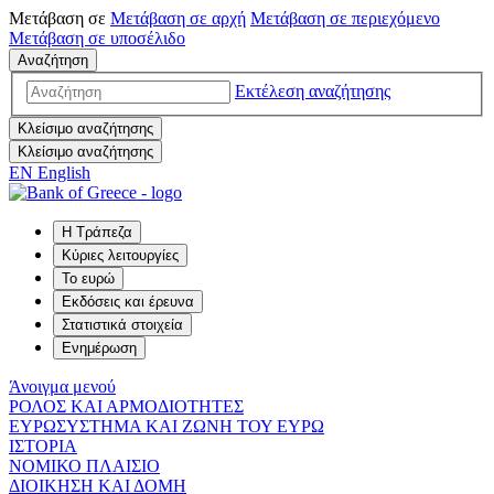
Μετάβαση σε
Μετάβαση σε
αρχή
Μετάβαση σε
περιεχόμενο
Μετάβαση σε
υποσέλιδο
Αναζήτηση
Εκτέλεση αναζήτησης
Κλείσιμο αναζήτησης
Κλείσιμο αναζήτησης
EN
English
Η Τράπεζα
Κύριες λειτουργίες
Το ευρώ
Εκδόσεις και έρευνα
Στατιστικά στοιχεία
Ενημέρωση
Άνοιγμα μενού
ΡΟΛΟΣ ΚΑΙ ΑΡΜΟΔΙΟΤΗΤΕΣ
ΕΥΡΩΣΥΣΤΗΜΑ ΚΑΙ ΖΩΝΗ ΤΟΥ ΕΥΡΩ
ΙΣΤΟΡΙΑ
ΝΟΜΙΚΟ ΠΛΑΙΣΙΟ
ΔΙΟΙΚΗΣΗ ΚΑΙ ΔΟΜΗ