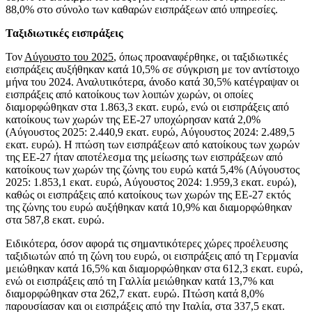
88,0% στο σύνολο των καθαρών εισπράξεων από υπηρεσίες.
Ταξιδιωτικές εισπράξεις
Τον
Αύγουστο του 2025
, όπως προαναφέρθηκε, οι ταξιδιωτικές
εισπράξεις αυξήθηκαν κατά 10,5% σε σύγκριση με τον αντίστοιχο
μήνα του 2024. Αναλυτικότερα, άνοδο κατά 30,5% κατέγραψαν οι
εισπράξεις από κατοίκους των λοιπών χωρών, οι οποίες
διαμορφώθηκαν στα 1.863,3 εκατ. ευρώ, ενώ οι εισπράξεις από
κατοίκους των χωρών της ΕΕ-27 υποχώρησαν κατά 2,0%
(Αύγουστος 2025: 2.440,9 εκατ. ευρώ, Αύγουστος 2024: 2.489,5
εκατ. ευρώ). Η πτώση των εισπράξεων από κατοίκους των χωρών
της ΕΕ-27 ήταν αποτέλεσμα της μείωσης των εισπράξεων από
κατοίκους των χωρών της ζώνης του ευρώ κατά 5,4% (Αύγουστος
2025: 1.853,1 εκατ. ευρώ, Αύγουστος 2024: 1.959,3 εκατ. ευρώ),
καθώς οι εισπράξεις από κατοίκους των χωρών της ΕΕ-27 εκτός
της ζώνης του ευρώ αυξήθηκαν κατά 10,9% και διαμορφώθηκαν
στα 587,8 εκατ. ευρώ.
Ειδικότερα, όσον αφορά τις σημαντικότερες χώρες προέλευσης
ταξιδιωτών από τη ζώνη του ευρώ, οι εισπράξεις από τη Γερμανία
μειώθηκαν κατά 16,5% και διαμορφώθηκαν στα 612,3 εκατ. ευρώ,
ενώ οι εισπράξεις από τη Γαλλία μειώθηκαν κατά 13,7% και
διαμορφώθηκαν στα 262,7 εκατ. ευρώ. Πτώση κατά 8,0%
παρουσίασαν και οι εισπράξεις από την Ιταλία, στα 337,5 εκατ.