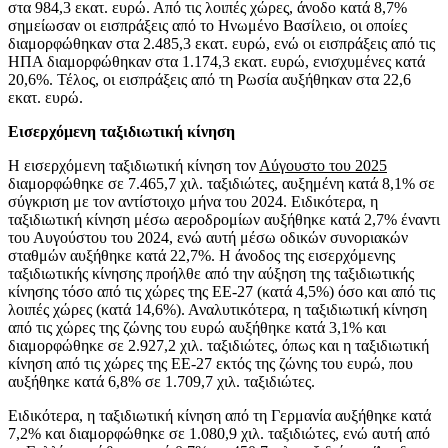
στα 984,3 εκατ. ευρώ. Από τις λοιπές χώρες, άνοδο κατά 8,7%
σημείωσαν οι εισπράξεις από το Ηνωμένο Βασίλειο, οι οποίες
διαμορφώθηκαν στα 2.485,3 εκατ. ευρώ, ενώ οι εισπράξεις από τις
ΗΠΑ διαμορφώθηκαν στα 1.174,3 εκατ. ευρώ, ενισχυμένες κατά
20,6%. Τέλος, οι εισπράξεις από τη Ρωσία αυξήθηκαν στα 22,6
εκατ. ευρώ.
Εισερχόμενη ταξιδιωτική κίνηση
Η εισερχόμενη ταξιδιωτική κίνηση τον
Αύγουστο του 2025
διαμορφώθηκε σε 7.465,7 χιλ. ταξιδιώτες, αυξημένη κατά 8,1% σε
σύγκριση με τον αντίστοιχο μήνα του 2024. Ειδικότερα, η
ταξιδιωτική κίνηση μέσω αεροδρομίων αυξήθηκε κατά 2,7% έναντι
του Αυγούστου του 2024, ενώ αυτή μέσω οδικών συνοριακών
σταθμών αυξήθηκε κατά 22,7%. Η άνοδος της εισερχόμενης
ταξιδιωτικής κίνησης προήλθε από την αύξηση της ταξιδιωτικής
κίνησης τόσο από τις χώρες της ΕΕ‑27 (κατά 4,5%) όσο και από τις
λοιπές χώρες (κατά 14,6%). Αναλυτικότερα, η ταξιδιωτική κίνηση
από τις χώρες της ζώνης του ευρώ αυξήθηκε κατά 3,1% και
διαμορφώθηκε σε 2.927,2 χιλ. ταξιδιώτες, όπως και η ταξιδιωτική
κίνηση από τις χώρες της ΕΕ-27 εκτός της ζώνης του ευρώ, που
αυξήθηκε κατά 6,8% σε 1.709,7 χιλ. ταξιδιώτες.
Ειδικότερα, η ταξιδιωτική κίνηση από τη Γερμανία αυξήθηκε κατά
7,2% και διαμορφώθηκε σε 1.080,9 χιλ. ταξιδιώτες, ενώ αυτή από