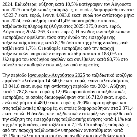
2024. Ειδικότερα, αύξηση κατά 10,5% κατέγραψαν τον Αύγουστο
του 2025 οι ταξιδιωτικές εισπράξεις, οι οποίες διαμορφώθηκαν στα
4.523,7 εκατ. ευρώ, έναντι 4.093,0 εκατ. ευρώ τον αντίστοιχο μήνα
του 2024, ενώ αύξηση κατά 41,4% παρατηρήθηκε και στις
ταξιδιωτικές πληρωμές (Αύγουστος 2025: 375,0 εκατ. ευρώ,
Αύγουστος 2024: 265,3 εκατ. ευρώ). Η άνοδος των ταξιδιωτικών
εισπράξεων οφείλεται τόσο στην άνοδο της εισερχόμενης
ταξιδιωτικής κίνησης κατά 8,1% όσο και της μέσης δαπάνης ανά
ταξίδι κατά 1,7%. Οι καθαρές εισπράξεις από την παροχή
ταξιδιωτικών υπηρεσιών υπεραντιστάθμισαν κατά 188,0% το
έλλειμμα του ισοζυγίου αγαθών και συνέβαλαν κατά 93,7% στο
σύνολο των καθαρών εισπράξεων από υπηρεσίες.
Την περίοδο
Ιανουαρίου-Αυγούστου 2025
το ταξιδιωτικό ισοζύγιο
εμφάνισε πλεόνασμα 14.340,6 εκατ. ευρώ, έναντι πλεονάσματος
13.041,8 εκατ. ευρώ την αντίστοιχη περίοδο του 2024. Αύξηση
κατά 1.787,8 εκατ. ευρώ ή 12,0% παρουσίασαν οι ταξιδιωτικές
εισπράξεις, οι οποίες διαμορφώθηκαν στα 16.712,0 εκατ. ευρώ,
ενώ αύξηση κατά 489,0 εκατ. ευρώ ή 26,0% παρατηρήθηκε και
στις ταξιδιωτικές πληρωμές, οι οποίες διαμορφώθηκαν στα 2.371,4
εκατ. ευρώ. Η άνοδος των ταξιδιωτικών εισπράξεων προήλθε από
την αύξηση της εισερχόμενης ταξιδιωτικής κίνησης κατά 4,1% και
της μέσης δαπάνης ανά ταξίδι κατά 7,2%. Οι καθαρές εισπράξεις
από την παροχή ταξιδιωτικών υπηρεσιών αντιστάθμισαν κατά
65,1% το έλλειμμα του ισοζυγίου αγαθών και συνέβαλαν κατά