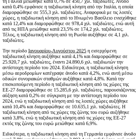
τη Γαλλία μειώθηκε κατά 0,7% σε 450,7 χιλ. ταξιδιώτες. Άνοδο
κατά 0,4% εμφάνισε η ταξιδιωτική κίνηση από την Ιταλία, η οποία
διαμορφώθηκε σε 555,3 χιλ. ταξιδιώτες. Αναφορικά με τις λοιπές
χώρες, η ταξιδιωτική κίνηση από το Ηνωμένο Βασίλειο ενισχύθηκε
κατά 12,4% και διαμορφώθηκε σε 978,4 χιλ. ταξιδιώτες, ενώ αυτή
από τις ΗΠΑ μειώθηκε κατά 23,5% σε 174,2 χιλ. ταξιδιώτες.
Τέλος, η ταξιδιωτική κίνηση από τη Ρωσία αυξήθηκε σε 4,1 χιλ.
ταξιδιώτες.
Την περίοδο
Ιανουαρίου-Αυγούστου 2025
η εισερχόμενη
ταξιδιωτική κίνηση αυξήθηκε κατά 4,1% και διαμορφώθηκε σε
25.920,7 χιλ. ταξιδιώτες, έναντι 24.890,6 χιλ. ταξιδιωτών την
αντίστοιχη περίοδο του 2024. Ειδικότερα, η ταξιδιωτική κίνηση
μέσω αεροδρομίων κατέγραψε άνοδο κατά 4,2%, ενώ αυτή μέσω
οδικών συνοριακών σταθμών αυξήθηκε κατά 4,8%. Κατά την
επισκοπούμενη περίοδο η ταξιδιωτική κίνηση από τις χώρες της
ΕΕ-27 διαμορφώθηκε σε 15.285,6 χιλ. ταξιδιώτες, παρουσιάζοντας
αύξηση κατά 0,2% σε σύγκριση με την αντίστοιχη περίοδο του
2024, ενώ η ταξιδιωτική κίνηση από τις λοιπές χώρες αυξήθηκε
κατά 10,4% και διαμορφώθηκε σε 10.635,1 χιλ. ταξιδιώτες. Η
ταξιδιωτική κίνηση από τις χώρες της ζώνης του ευρώ αυξήθηκε
κατά 3,8%, ενώ η ταξιδιωτική κίνηση από τις χώρες της ΕΕ-27
εκτός της ζώνης του ευρώ μειώθηκε κατά 6,9%.
Ειδικότερα, η ταξιδιωτική κίνηση από τη Γερμανία εμφάνισε άνοδο