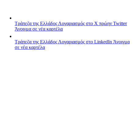
Τράπεζα της Ελλάδος
Λογαριασμός στο X πρώην Twitter
Άνοιγμα σε νέα καρτέλα
Τράπεζα της Ελλάδος
Λογαριασμός στο LinkedIn
Άνοιγμα
σε νέα καρτέλα