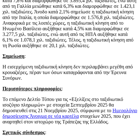
κατά 7,8% και διαμορφώθηκε σε 3.893,4 χιλ. ταξιδιώτες, ενώ αυτή
από τη Γαλλία μειώθηκε κατά 6,3% και διαμορφώθηκε σε 1.423,1
χιλ. ταξιδιώτες. Άνοδο κατά 2,1% σημείωσε η ταξιδιωτική κίνηση
από την Ιταλία, η οποία διαμορφώθηκε σε 1.576,8 χιλ. ταξιδιώτες.
Αναφορικά με τις λοιπές χώρες, η ταξιδιωτική κίνηση από το
Ηνωμένο Βασίλειο αυξήθηκε κατά 4,5% και διαμορφώθηκε σε
3.277,5 χιλ. ταξιδιώτες, ενώ αυτή από τις ΗΠΑ αυξήθηκε κατά
6,1% σε 1.078,1 χιλ. ταξιδιώτες. Τέλος, η ταξιδιωτική κίνηση από
τη Ρωσία αυξήθηκε σε 20,1 χιλ. ταξιδιώτες.
Σημείωση
:
Η εισερχόμενη ταξιδιωτική κίνηση δεν περιλαμβάνει μεγέθη από
κρουαζιέρες, πέραν των όσων καταγράφονται από την Έρευνα
Συνόρων.
Περισσότερες πληροφορίες
:
Το επόμενο Δελτίο Τύπου για τις «Εξελίξεις στο ταξιδιωτικό
ισοζύγιο πληρωμών» με στοιχεία Σεπτεμβρίου 2025 θα
δημοσιευθεί στις 21 Νοεμβρίου 2025, σύμφωνα με το
Ημερολόγιο
δημοσίευσης
Άνοιγμα σε νέα καρτέλα
στοιχείων 2025, που έχει
αναρτηθεί στον ιστοχώρο της Τράπεζας της Ελλάδος.
Σχετικός σύνδεσμος
: