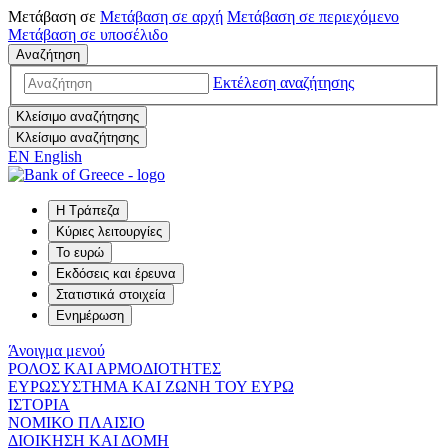
Μετάβαση σε
Μετάβαση σε
αρχή
Μετάβαση σε
περιεχόμενο
Μετάβαση σε
υποσέλιδο
Αναζήτηση
Εκτέλεση αναζήτησης
Κλείσιμο αναζήτησης
Κλείσιμο αναζήτησης
EN
English
Η Τράπεζα
Κύριες λειτουργίες
Το ευρώ
Εκδόσεις και έρευνα
Στατιστικά στοιχεία
Ενημέρωση
Άνοιγμα μενού
ΡΟΛΟΣ ΚΑΙ ΑΡΜΟΔΙΟΤΗΤΕΣ
ΕΥΡΩΣΥΣΤΗΜΑ ΚΑΙ ΖΩΝΗ ΤΟΥ ΕΥΡΩ
ΙΣΤΟΡΙΑ
ΝΟΜΙΚΟ ΠΛΑΙΣΙΟ
ΔΙΟΙΚΗΣΗ ΚΑΙ ΔΟΜΗ