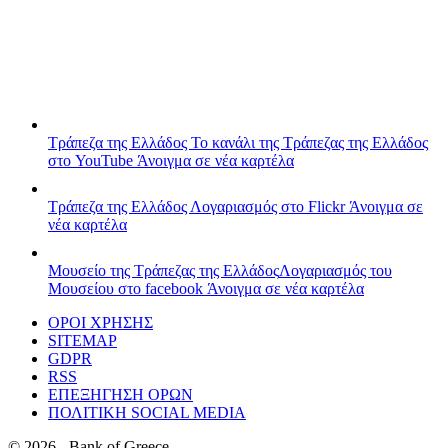
Τράπεζα της Ελλάδος
Το κανάλι της Τράπεζας της Ελλάδος
στο YouTube
Άνοιγμα σε νέα καρτέλα
Τράπεζα της Ελλάδος
Λογαριασμός στο Flickr
Άνοιγμα σε
νέα καρτέλα
Μουσείο της Τράπεζας της Ελλάδος
Λογαριασμός του
Μουσείου στο facebook
Άνοιγμα σε νέα καρτέλα
ΟΡΟΙ ΧΡΗΣΗΣ
SITEMAP
GDPR
RSS
ΕΠΕΞΗΓΗΣΗ ΟΡΩΝ
ΠΟΛΙΤΙΚΗ SOCIAL MEDIA
©
2026
- Bank of Greece