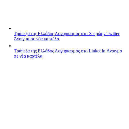
Τράπεζα της Ελλάδος
Λογαριασμός στο X πρώην Twitter
Άνοιγμα σε νέα καρτέλα
Τράπεζα της Ελλάδος
Λογαριασμός στο LinkedIn
Άνοιγμα
σε νέα καρτέλα