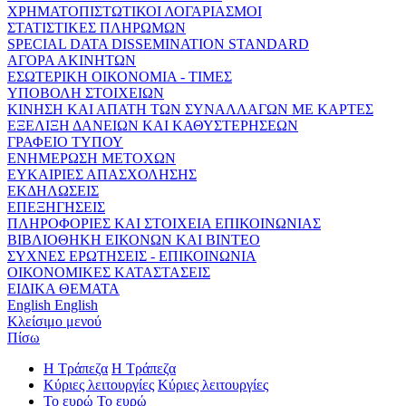
ΧΡΗΜΑΤΟΠΙΣΤΩΤΙΚΟΙ ΛΟΓΑΡΙΑΣΜΟΙ
ΣΤΑΤΙΣΤΙΚΕΣ ΠΛΗΡΩΜΩΝ
SPECIAL DATA DISSEMINATION STANDARD
ΑΓΟΡΑ ΑΚΙΝΗΤΩΝ
ΕΣΩΤΕΡΙΚΗ ΟΙΚΟΝΟΜΙΑ - ΤΙΜΕΣ
ΥΠΟΒΟΛΗ ΣΤΟΙΧΕΙΩΝ
ΚΙΝΗΣΗ ΚΑΙ ΑΠΑΤΗ ΤΩΝ ΣΥΝΑΛΛΑΓΩΝ ΜΕ ΚΑΡΤΕΣ
ΕΞΕΛΙΞΗ ΔΑΝΕΙΩΝ ΚΑΙ ΚΑΘΥΣΤΕΡΗΣΕΩΝ
ΓΡΑΦΕΙΟ ΤΥΠΟΥ
ΕΝΗΜΕΡΩΣΗ ΜΕΤΟΧΩΝ
ΕΥΚΑΙΡΙΕΣ ΑΠΑΣΧΟΛΗΣΗΣ
ΕΚΔΗΛΩΣΕΙΣ
ΕΠΕΞΗΓΗΣΕΙΣ
ΠΛΗΡΟΦΟΡΙΕΣ ΚΑΙ ΣΤΟΙΧΕΙΑ ΕΠΙΚΟΙΝΩΝΙΑΣ
ΒΙΒΛΙΟΘΗΚΗ ΕΙΚΟΝΩΝ ΚΑΙ ΒΙΝΤΕΟ
ΣΥΧΝΕΣ ΕΡΩΤΗΣΕΙΣ - ΕΠΙΚΟΙΝΩΝΙΑ
ΟΙΚΟΝΟΜΙΚΕΣ ΚΑΤΑΣΤΑΣΕΙΣ
ΕΙΔΙΚΑ ΘΕΜΑΤΑ
English
English
Κλείσιμο μενού
Πίσω
Η Τράπεζα
Η Τράπεζα
Κύριες λειτουργίες
Κύριες λειτουργίες
Το ευρώ
Το ευρώ