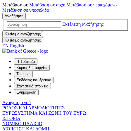
Μετάβαση σε
Μετάβαση σε
αρχή
Μετάβαση σε
περιεχόμενο
Μετάβαση σε
υποσέλιδο
Αναζήτηση
Εκτέλεση αναζήτησης
Κλείσιμο αναζήτησης
Κλείσιμο αναζήτησης
EN
English
Η Τράπεζα
Κύριες λειτουργίες
Το ευρώ
Εκδόσεις και έρευνα
Στατιστικά στοιχεία
Ενημέρωση
Άνοιγμα μενού
ΡΟΛΟΣ ΚΑΙ ΑΡΜΟΔΙΟΤΗΤΕΣ
ΕΥΡΩΣΥΣΤΗΜΑ ΚΑΙ ΖΩΝΗ ΤΟΥ ΕΥΡΩ
ΙΣΤΟΡΙΑ
ΝΟΜΙΚΟ ΠΛΑΙΣΙΟ
ΔΙΟΙΚΗΣΗ ΚΑΙ ΔΟΜΗ