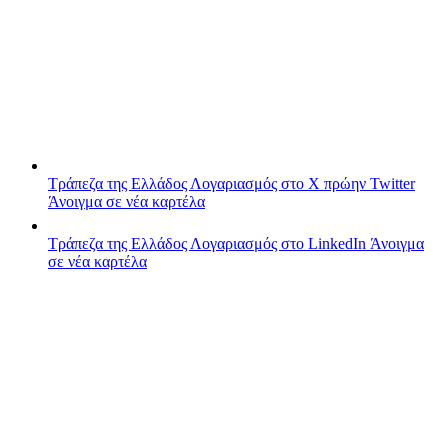
Τράπεζα της Ελλάδος
Λογαριασμός στο X πρώην Twitter
Άνοιγμα σε νέα καρτέλα
Τράπεζα της Ελλάδος
Λογαριασμός στο LinkedIn
Άνοιγμα
σε νέα καρτέλα