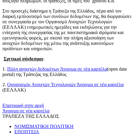
ισοζύγιο πληρωμών, οι τράπεζες, οι τιμές του χρυσού κ.ά.
Στο προσεχές διάστημα η Τράπεζα της Ελλάδος, πέρα από τον
διαρκή εμπλουτισμό των συνόλων δεδομένων της, θα διοργανώσει
σε συνεργασία με τον Οργανισμό Ανοιχτών Τεχνολογιών
(ΕΕΛΛΑΚ) ενημερωτικές ημερίδες και εκδηλώσεις για την
ενίσχυση της συνεργασίας της με πανεπιστημιακά ιδρύματα και
ερευνητικούς φορείς, με σκοπό την πλήρη αξιοποίηση των
ανοιχτών δεδομένων της μέσω της ανάπτυξης καινοτόμων
προϊόντων και υπηρεσιών.
​​
Σχετικοί σύνδεσμοι
:
1.
Πύλη ανοιχτών δεδομένων
Άνοιγμα σε νέα καρτέλα
(open data
portal) της Τράπεζας της Ελλάδος
2.
Οργανισμός Ανοιχτών Τεχνολογιών
Άνοιγμα σε νέα καρτέλα
(ΕΕΛΛΑΚ)
​​
Επιστροφή στην αρχή
Άνοιγμα σε νέα καρτέλα
ΤΡΑΠΕΖΑ ΤΗΣ ΕΛΛΑΔΟΣ
ΝΟΜΙΣΜΑΤΙΚΗ ΠΟΛΙΤΙΚΗ
ΕΠΟΠΤΕΙΑ