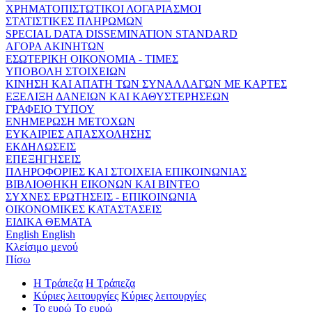
ΧΡΗΜΑΤΟΠΙΣΤΩΤΙΚΟΙ ΛΟΓΑΡΙΑΣΜΟΙ
ΣΤΑΤΙΣΤΙΚΕΣ ΠΛΗΡΩΜΩΝ
SPECIAL DATA DISSEMINATION STANDARD
ΑΓΟΡΑ ΑΚΙΝΗΤΩΝ
ΕΣΩΤΕΡΙΚΗ ΟΙΚΟΝΟΜΙΑ - ΤΙΜΕΣ
ΥΠΟΒΟΛΗ ΣΤΟΙΧΕΙΩΝ
ΚΙΝΗΣΗ ΚΑΙ ΑΠΑΤΗ ΤΩΝ ΣΥΝΑΛΛΑΓΩΝ ΜΕ ΚΑΡΤΕΣ
ΕΞΕΛΙΞΗ ΔΑΝΕΙΩΝ ΚΑΙ ΚΑΘΥΣΤΕΡΗΣΕΩΝ
ΓΡΑΦΕΙΟ ΤΥΠΟΥ
ΕΝΗΜΕΡΩΣΗ ΜΕΤΟΧΩΝ
ΕΥΚΑΙΡΙΕΣ ΑΠΑΣΧΟΛΗΣΗΣ
ΕΚΔΗΛΩΣΕΙΣ
ΕΠΕΞΗΓΗΣΕΙΣ
ΠΛΗΡΟΦΟΡΙΕΣ ΚΑΙ ΣΤΟΙΧΕΙΑ ΕΠΙΚΟΙΝΩΝΙΑΣ
ΒΙΒΛΙΟΘΗΚΗ ΕΙΚΟΝΩΝ ΚΑΙ ΒΙΝΤΕΟ
ΣΥΧΝΕΣ ΕΡΩΤΗΣΕΙΣ - ΕΠΙΚΟΙΝΩΝΙΑ
ΟΙΚΟΝΟΜΙΚΕΣ ΚΑΤΑΣΤΑΣΕΙΣ
ΕΙΔΙΚΑ ΘΕΜΑΤΑ
English
English
Κλείσιμο μενού
Πίσω
Η Τράπεζα
Η Τράπεζα
Κύριες λειτουργίες
Κύριες λειτουργίες
Το ευρώ
Το ευρώ