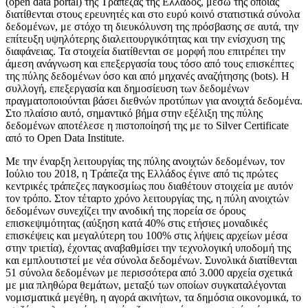
(open data portal) της Τράπεζας της Ελλάδος, μέσω της οποίας
διατίθενται στους ερευνητές και στο ευρύ κοινό στατιστικά σύνολα
δεδομένων, με στόχο τη διευκόλυνση της πρόσβασης σε αυτά, την
επίτευξη υψηλότερης διαλειτουργικότητας και την ενίσχυση της
διαφάνειας. Τα στοιχεία διατίθενται σε μορφή που επιτρέπει την
άμεση ανάγνωση και επεξεργασία τους τόσο από τους επισκέπτες
της πύλης δεδομένων όσο και από μηχανές αναζήτησης (bots). Η
συλλογή, επεξεργασία και δημοσίευση των δεδομένων
πραγματοποιούνται βάσει διεθνών προτύπων για ανοιχτά δεδομένα.
Στο πλαίσιο αυτό, σημαντικό βήμα στην εξέλιξη της πύλης
δεδομένων αποτέλεσε η πιστοποίησή της με το Silver Certificate
από το Open Data Institute.
Με την έναρξη λειτουργίας της πύλης ανοιχτών δεδομένων, τον
Ιούλιο του 2018, η Τράπεζα της Ελλάδος έγινε από τις πρώτες
κεντρικές τράπεζες παγκοσμίως που διαθέτουν στοιχεία με αυτόν
τον τρόπο. Στον τέταρτο χρόνο λειτουργίας της, η πύλη ανοιχτών
δεδομένων συνεχίζει την ανοδική της πορεία σε όρους
επισκεψιμότητας (αύξηση κατά 40% στις ετήσιες μοναδικές
επισκέψεις και μεγαλύτερη του 100% στις λήψεις αρχείων μέσα
στην τριετία), έχοντας αναβαθμίσει την τεχνολογική υποδομή της
και εμπλουτιστεί με νέα σύνολα δεδομένων. Συνολικά διατίθενται
51 σύνολα δεδομένων με περισσότερα από 3.000 αρχεία σχετικά
με μια πληθώρα θεμάτων, μεταξύ των οποίων συγκαταλέγονται
νομισματικά μεγέθη, η αγορά ακινήτων, τα δημόσια οικονομικά, το