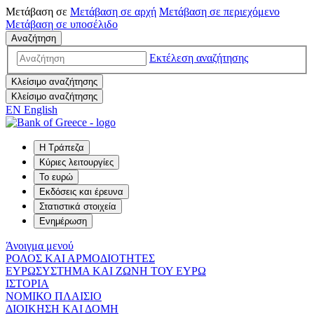
Μετάβαση σε
Μετάβαση σε
αρχή
Μετάβαση σε
περιεχόμενο
Μετάβαση σε
υποσέλιδο
Αναζήτηση
Εκτέλεση αναζήτησης
Κλείσιμο αναζήτησης
Κλείσιμο αναζήτησης
EN
English
Η Τράπεζα
Κύριες λειτουργίες
Το ευρώ
Εκδόσεις και έρευνα
Στατιστικά στοιχεία
Ενημέρωση
Άνοιγμα μενού
ΡΟΛΟΣ ΚΑΙ ΑΡΜΟΔΙΟΤΗΤΕΣ
ΕΥΡΩΣΥΣΤΗΜΑ ΚΑΙ ΖΩΝΗ ΤΟΥ ΕΥΡΩ
ΙΣΤΟΡΙΑ
ΝΟΜΙΚΟ ΠΛΑΙΣΙΟ
ΔΙΟΙΚΗΣΗ ΚΑΙ ΔΟΜΗ