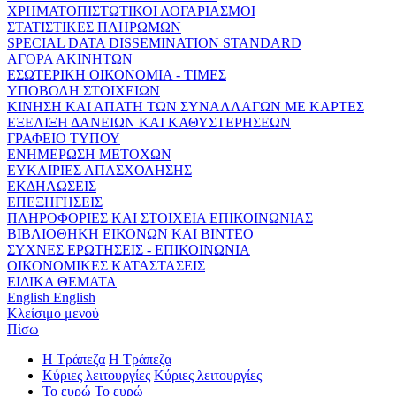
ΧΡΗΜΑΤΟΠΙΣΤΩΤΙΚΟΙ ΛΟΓΑΡΙΑΣΜΟΙ
ΣΤΑΤΙΣΤΙΚΕΣ ΠΛΗΡΩΜΩΝ
SPECIAL DATA DISSEMINATION STANDARD
ΑΓΟΡΑ ΑΚΙΝΗΤΩΝ
ΕΣΩΤΕΡΙΚΗ ΟΙΚΟΝΟΜΙΑ - ΤΙΜΕΣ
ΥΠΟΒΟΛΗ ΣΤΟΙΧΕΙΩΝ
ΚΙΝΗΣΗ ΚΑΙ ΑΠΑΤΗ ΤΩΝ ΣΥΝΑΛΛΑΓΩΝ ΜΕ ΚΑΡΤΕΣ
ΕΞΕΛΙΞΗ ΔΑΝΕΙΩΝ ΚΑΙ ΚΑΘΥΣΤΕΡΗΣΕΩΝ
ΓΡΑΦΕΙΟ ΤΥΠΟΥ
ΕΝΗΜΕΡΩΣΗ ΜΕΤΟΧΩΝ
ΕΥΚΑΙΡΙΕΣ ΑΠΑΣΧΟΛΗΣΗΣ
ΕΚΔΗΛΩΣΕΙΣ
ΕΠΕΞΗΓΗΣΕΙΣ
ΠΛΗΡΟΦΟΡΙΕΣ ΚΑΙ ΣΤΟΙΧΕΙΑ ΕΠΙΚΟΙΝΩΝΙΑΣ
ΒΙΒΛΙΟΘΗΚΗ ΕΙΚΟΝΩΝ ΚΑΙ ΒΙΝΤΕΟ
ΣΥΧΝΕΣ ΕΡΩΤΗΣΕΙΣ - ΕΠΙΚΟΙΝΩΝΙΑ
ΟΙΚΟΝΟΜΙΚΕΣ ΚΑΤΑΣΤΑΣΕΙΣ
ΕΙΔΙΚΑ ΘΕΜΑΤΑ
English
English
Κλείσιμο μενού
Πίσω
Η Τράπεζα
Η Τράπεζα
Κύριες λειτουργίες
Κύριες λειτουργίες
Το ευρώ
Το ευρώ