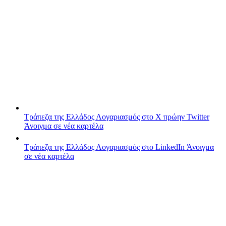
Τράπεζα της Ελλάδος
Λογαριασμός στο X πρώην Twitter
Άνοιγμα σε νέα καρτέλα
Τράπεζα της Ελλάδος
Λογαριασμός στο LinkedIn
Άνοιγμα
σε νέα καρτέλα