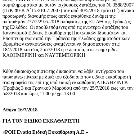
συμπληρωματικά με αυτόν ισχύουσες διατάξεις του Ν. 3588/2007
(ΠτΚ ΦΕΚ Α΄153/10-7-2007) τον από 30/5/2018 τρίτο (Γ΄) πίνακα
προσωρινής διανομής όπως αυτός εγκρίθηκε δυνάμει της
υπ΄αριθμόν 277/2/29-6-2018 απόφασης της ΕΠΑΘ της Τράπεζας
της Ελλάδος. Οι προβλεπόμενες από τις ανωτέρω διατάξεις του
Κανονισμού Ειδικής Εκκαθάρισης Πιστωτικών Ιδρυμάτων και
Εποπτευόμενων από την Τράπεζα της Ελλάδος χρηματοδοτικών
ιδρυμάτων ανακοινώσεις αναμένεται να δημοσιευτούν στις
18/7/2018 και στις 25/7/2018 η τελευταία, στις εφημερίδες
ΚΑΘΗΜΕΡΙΝΗ και ΝΑΥΤΕΜΠΟΡΙΚΗ.
Κάθε δικαιούχος πιστωτής δικαιούται να λάβει αντίγραφο του
παραπάνω πίνακα με δικά του έξοδα από τον ειδικό εκκαθαριστή
στα γραφεία της επί της υπό ειδική εκκαθάριση ΑΤΕΛΗΖΙΝΓΚ
(Γραβιάς 3 και Γρανικού Μαρούσι) από την 25/7/2018 έως και την
5/8/2018 και ώρες 11:00 μέχρι 13:00.
Αθήνα 16/7/2018
ΓΙΑ ΤΟΝ ΕΙΔΙΚΟ ΕΚΚΑΘΑΡΙΣΤΗ
«PQH Ενιαία Ειδική Εκκαθάριση Α.Ε.»