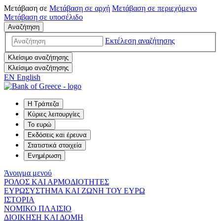
Μετάβαση σε
Μετάβαση σε
αρχή
Μετάβαση σε
περιεχόμενο
Μετάβαση σε
υποσέλιδο
Αναζήτηση
Εκτέλεση αναζήτησης
Κλείσιμο αναζήτησης
Κλείσιμο αναζήτησης
EN
English
Η Τράπεζα
Κύριες λειτουργίες
Το ευρώ
Εκδόσεις και έρευνα
Στατιστικά στοιχεία
Ενημέρωση
Άνοιγμα μενού
ΡΟΛΟΣ ΚΑΙ ΑΡΜΟΔΙΟΤΗΤΕΣ
ΕΥΡΩΣΥΣΤΗΜΑ ΚΑΙ ΖΩΝΗ ΤΟΥ ΕΥΡΩ
ΙΣΤΟΡΙΑ
ΝΟΜΙΚΟ ΠΛΑΙΣΙΟ
ΔΙΟΙΚΗΣΗ ΚΑΙ ΔΟΜΗ