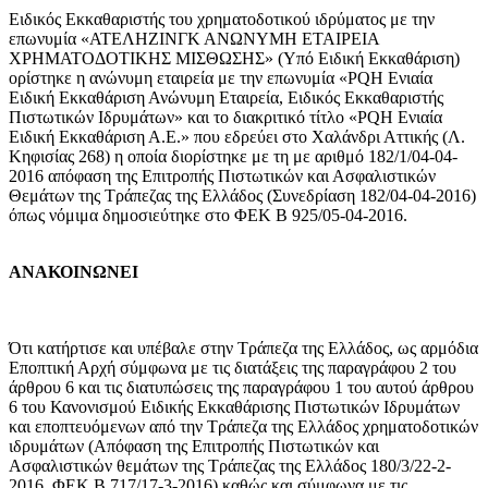
Ειδικός Εκκαθαριστής του χρηματοδοτικού ιδρύματος με την
επωνυμία «ΑΤΕΛΗΖΙΝΓΚ ΑΝΩΝΥΜΗ ΕΤΑΙΡΕΙΑ
ΧΡΗΜΑΤΟΔΟΤΙΚΗΣ ΜΙΣΘΩΣΗΣ» (Υπό Ειδική Εκκαθάριση)
ορίστηκε η ανώνυμη εταιρεία με την επωνυμία «PQH Ενιαία
Ειδική Εκκαθάριση Ανώνυμη Εταιρεία, Ειδικός Εκκαθαριστής
Πιστωτικών Ιδρυμάτων» και το διακριτικό τίτλο «PQH Ενιαία
Ειδική Εκκαθάριση Α.Ε.» που εδρεύει στο Χαλάνδρι Αττικής (Λ.
Κηφισίας 268) η οποία διορίστηκε με τη με αριθμό 182/1/04-04-
2016 απόφαση της Επιτροπής Πιστωτικών και Ασφαλιστικών
Θεμάτων της Τράπεζας της Ελλάδος (Συνεδρίαση 182/04-04-2016)
όπως νόμιμα δημοσιεύτηκε στο ΦΕΚ Β 925/05-04-2016.
ΑΝΑΚΟΙΝΩΝΕΙ
Ότι κατήρτισε και υπέβαλε στην Τράπεζα της Ελλάδος, ως αρμόδια
Εποπτική Αρχή σύμφωνα με τις διατάξεις της παραγράφου 2 του
άρθρου 6 και τις διατυπώσεις της παραγράφου 1 του αυτού άρθρου
6 του Κανονισμού Ειδικής Εκκαθάρισης Πιστωτικών Ιδρυμάτων
και εποπτευόμενων από την Τράπεζα της Ελλάδος χρηματοδοτικών
ιδρυμάτων (Απόφαση της Επιτροπής Πιστωτικών και
Ασφαλιστικών θεμάτων της Τράπεζας της Ελλάδος 180/3/22-2-
2016, ΦΕΚ Β 717/17-3-2016) καθώς και σύμφωνα με τις