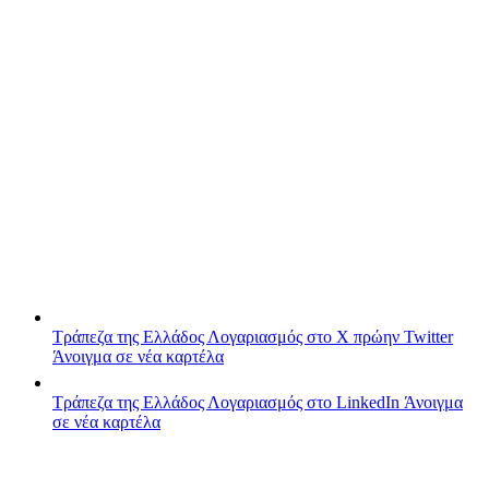
Τράπεζα της Ελλάδος
Λογαριασμός στο X πρώην Twitter
Άνοιγμα σε νέα καρτέλα
Τράπεζα της Ελλάδος
Λογαριασμός στο LinkedIn
Άνοιγμα
σε νέα καρτέλα