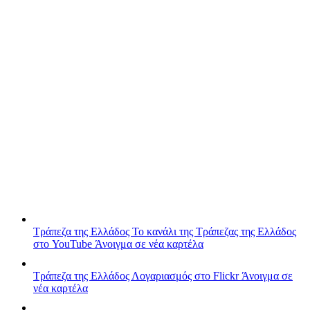
Τράπεζα της Ελλάδος
Το κανάλι της Τράπεζας της Ελλάδος
στο YouTube
Άνοιγμα σε νέα καρτέλα
Τράπεζα της Ελλάδος
Λογαριασμός στο Flickr
Άνοιγμα σε
νέα καρτέλα