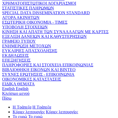
ΧΡΗΜΑΤΟΠΙΣΤΩΤΙΚΟΙ ΛΟΓΑΡΙΑΣΜΟΙ
ΣΤΑΤΙΣΤΙΚΕΣ ΠΛΗΡΩΜΩΝ
SPECIAL DATA DISSEMINATION STANDARD
ΑΓΟΡΑ ΑΚΙΝΗΤΩΝ
ΕΣΩΤΕΡΙΚΗ ΟΙΚΟΝΟΜΙΑ - ΤΙΜΕΣ
ΥΠΟΒΟΛΗ ΣΤΟΙΧΕΙΩΝ
ΚΙΝΗΣΗ ΚΑΙ ΑΠΑΤΗ ΤΩΝ ΣΥΝΑΛΛΑΓΩΝ ΜΕ ΚΑΡΤΕΣ
ΕΞΕΛΙΞΗ ΔΑΝΕΙΩΝ ΚΑΙ ΚΑΘΥΣΤΕΡΗΣΕΩΝ
ΓΡΑΦΕΙΟ ΤΥΠΟΥ
ΕΝΗΜΕΡΩΣΗ ΜΕΤΟΧΩΝ
ΕΥΚΑΙΡΙΕΣ ΑΠΑΣΧΟΛΗΣΗΣ
ΕΚΔΗΛΩΣΕΙΣ
ΕΠΕΞΗΓΗΣΕΙΣ
ΠΛΗΡΟΦΟΡΙΕΣ ΚΑΙ ΣΤΟΙΧΕΙΑ ΕΠΙΚΟΙΝΩΝΙΑΣ
ΒΙΒΛΙΟΘΗΚΗ ΕΙΚΟΝΩΝ ΚΑΙ ΒΙΝΤΕΟ
ΣΥΧΝΕΣ ΕΡΩΤΗΣΕΙΣ - ΕΠΙΚΟΙΝΩΝΙΑ
ΟΙΚΟΝΟΜΙΚΕΣ ΚΑΤΑΣΤΑΣΕΙΣ
ΕΙΔΙΚΑ ΘΕΜΑΤΑ
English
English
Κλείσιμο μενού
Πίσω
Η Τράπεζα
Η Τράπεζα
Κύριες λειτουργίες
Κύριες λειτουργίες
Το ευρώ
Το ευρώ