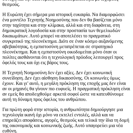
θεσμούς.
Η Ευρώπη έχει σήμερα μια ιστορική ευκαιρία. Να διαμορφώσει
ένα μοντέλο Τεχνητής Νοημοσύνης που δεν θα βασίζεται μόνο
στην ταχύτητα και στην κλίμακα, αλλά και στη διαφάνεια, στη
δημοκρατική λογοδοσία και στην προστασία των θεμελιωδών
δικαιωμάτων. Αυτό μπορεί να αποτελέσει το πραγματικό
συγκριτικό της πλεονέκτημα. Διότι σε έναν κόσμο αυξανόμενης
αβεβαιότητας, η εμπιστοσύνη μετατρέπεται σε στρατηγικό
πλεονέκτημα. Και η εμπιστοσύνη οικοδομείται μόνο όταν οι
πολίτες αισθάνονται ότι η τεχνολογική πρόοδος λειτουργεί προς
όφελός τους και όχι εις βάρος τους.
Η Τεχνητή Νοημοσύνη δεν έχει αξίες. Δεν έχει κοινωνική
συνείδηση. Δεν έχει αίσθηση δικαιοσύνης. Οι κοινωνίες όμως
έχουν. Και γι’ αυτό, η μεγάλη πρόκληση της εποχής μας δεν είναι
αν οι μηχανές θα γίνουν πιο ευφυείς. Η πραγματική πρόκληση είναι
αν εμείς θα αποδειχθούμε αρκετά σοφοί ώστε να κατευθύνουμε
αυτή τη δύναμη προς όφελος του ανθρώπου.
Για πρώτη φορά στην ιστορία, η ανθρωπότητα δημιούργησε μια
τεχνολογία ικανή όχι μόνο να εκτελεί εντολές, αλλά και να
επηρεάζει αποφάσεις, αγορές, θεσμούς και τελικά την ίδια τη δομή
της οικονομικής και κοινωνικής ζωής. Αυτό υπαγορεύει μια νέα
ευθύνη.