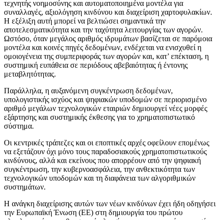
τεχνητής νοημοσύνης και αυτοματοποιημένα μοντέλα για
συναλλαγές, αξιολόγηση κινδύνου και διαχείριση χαρτοφυλακίων.
Η εξέλιξη αυτή μπορεί να βελτιώσει σημαντικά την
αποτελεσματικότητα και την ταχύτητα λειτουργίας των αγορών.
Ωστόσο, όταν μεγάλος αριθμός ιδρυμάτων βασίζεται σε παρόμοια
μοντέλα και κοινές πηγές δεδομένων, ενδέχεται να ενισχυθεί η
ομοιογένεια της συμπεριφοράς των αγορών και, κατ’ επέκταση, η
συστημική ευπάθεια σε περιόδους αβεβαιότητας ή έντονης
μεταβλητότητας.
Παράλληλα, η αυξανόμενη συγκέντρωση δεδομένων,
υπολογιστικής ισχύος και ψηφιακών υποδομών σε περιορισμένο
αριθμό μεγάλων τεχνολογικών εταιριών δημιουργεί νέες μορφές
εξάρτησης και συστημικής έκθεσης για το χρηματοπιστωτικό
σύστημα.
Οι κεντρικές τράπεζες και οι εποπτικές αρχές οφείλουν επομένως
να εξετάζουν όχι μόνο τους παραδοσιακούς χρηματοπιστωτικούς
κινδύνους, αλλά και εκείνους που απορρέουν από την ψηφιακή
συγκέντρωση, την κυβερνοασφάλεια, την ανθεκτικότητα των
τεχνολογικών υποδομών και τη διαφάνεια των αλγοριθμικών
συστημάτων.
Η ανάγκη διαχείρισης αυτών των νέων κινδύνων έχει ήδη οδηγήσει
την Ευρωπαϊκή Ένωση (EE) στη δημιουργία του πρώτου