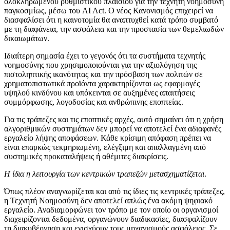
ολοκληρωμένου ρυθμιστικού πλαισίου για την τεχνητή νοημοσύνη
παγκοσμίως, μέσω του AI Act. Ο νέος Κανονισμός επιχειρεί να
διασφαλίσει ότι η καινοτομία θα αναπτυχθεί κατά τρόπο συμβατό
με τη διαφάνεια, την ασφάλεια και την προστασία των θεμελιωδών
δικαιωμάτων.
Ιδιαίτερη σημασία έχει το γεγονός ότι τα συστήματα τεχνητής
νοημοσύνης που χρησιμοποιούνται για την αξιολόγηση της
πιστοληπτικής ικανότητας και την πρόσβαση των πολιτών σε
χρηματοπιστωτικά προϊόντα χαρακτηρίζονται ως εφαρμογές
υψηλού κινδύνου και υπόκεινται σε αυξημένες απαιτήσεις
συμμόρφωσης, λογοδοσίας και ανθρώπινης εποπτείας.
Για τις τράπεζες και τις εποπτικές αρχές, αυτό σημαίνει ότι η χρήση
αλγοριθμικών συστημάτων δεν μπορεί να αποτελεί ένα αδιαφανές
εργαλείο λήψης αποφάσεων. Κάθε κρίσιμη απόφαση πρέπει να
είναι επαρκώς τεκμηριωμένη, ελέγξιμη και απαλλαγμένη από
συστημικές προκαταλήψεις ή αθέμιτες διακρίσεις.
Η ίδια η λειτουργία των κεντρικών τραπεζών μετασχηματίζεται
.
Όπως πλέον αναγνωρίζεται και από τις ίδιες τις κεντρικές τράπεζες,
η Τεχνητή Νοημοσύνη δεν αποτελεί απλώς ένα ακόμη ψηφιακό
εργαλείο. Αναδιαμορφώνει τον τρόπο με τον οποίο οι οργανισμοί
διαχειρίζονται δεδομένα, οργανώνουν διαδικασίες, διασφαλίζουν
τη διακυβέρνηση και ενισχύουν τους μηχανισμούς ασφάλειας. Σε