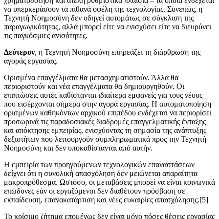
χρηματοδότηση και ατελή ρυθμιστικά πλαίσια – τα οποία ενδέχεται
να υπερκεράσουν τα πιθανά οφέλη της τεχνολογίας. Συνεπώς, η
Τεχνητή Νοημοσύνη δεν οδηγεί αυτομάτως σε σύγκλιση της
παραγωγικότητας, αλλά μπορεί είτε να ενισχύσει είτε να διευρύνει
τις παγκόσμιες ανισότητες.
Δεύτερον
, η Τεχνητή Νοημοσύνη επηρεάζει τη διάρθρωση της
αγοράς εργασίας.
Ορισμένα επαγγέλματα θα μετασχηματιστούν. Άλλα θα
περιοριστούν και νέα επαγγέλματα θα δημιουργηθούν. Οι
επιπτώσεις αυτές καθίστανται ιδιαίτερα εμφανείς για τους νέους
που εισέρχονται σήμερα στην αγορά εργασίας. Η αυτοματοποίηση
ορισμένων καθηκόντων αρχικού επιπέδου ενδέχεται να περιορίσει
προσωρινά τις παραδοσιακές διαδρομές επαγγελματικής ένταξης
και απόκτησης εμπειρίας, ενισχύοντας τη σημασία της ανάπτυξης
δεξιοτήτων που λειτουργούν συμπληρωματικά προς την Τεχνητή
Νοημοσύνη και δεν υποκαθίστανται από αυτήν.
Η εμπειρία των προηγούμενων τεχνολογικών επαναστάσεων
δείχνει ότι η συνολική απασχόληση δεν μειώνεται απαραίτητα
μακροπρόθεσμα. Ωστόσο, οι μεταβάσεις μπορεί να είναι κοινωνικά
επώδυνες εάν οι εργαζόμενοι δεν διαθέτουν πρόσβαση σε
εκπαίδευση, επανακατάρτιση και νέες ευκαιρίες απασχόλησης.[5]
Το κρίσιμο ζήτημα επομένως δεν είναι μόνο πόσες θέσεις εργασίας