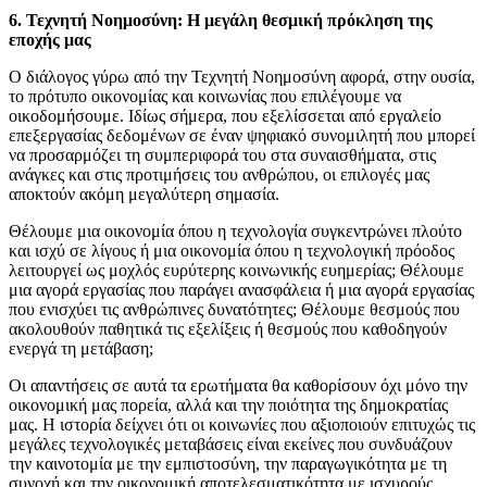
6. Τεχνητή Νοημοσύνη: Η μεγάλη θεσμική πρόκληση της
εποχής μας
Ο διάλογος γύρω από την Τεχνητή Νοημοσύνη αφορά, στην ουσία,
το πρότυπο οικονομίας και κοινωνίας που επιλέγουμε να
οικοδομήσουμε. Ιδίως σήμερα, που εξελίσσεται από εργαλείο
επεξεργασίας δεδομένων σε έναν ψηφιακό συνομιλητή που μπορεί
να προσαρμόζει τη συμπεριφορά του στα συναισθήματα, στις
ανάγκες και στις προτιμήσεις του ανθρώπου, οι επιλογές μας
αποκτούν ακόμη μεγαλύτερη σημασία.
Θέλουμε μια οικονομία όπου η τεχνολογία συγκεντρώνει πλούτο
και ισχύ σε λίγους ή μια οικονομία όπου η τεχνολογική πρόοδος
λειτουργεί ως μοχλός ευρύτερης κοινωνικής ευημερίας; Θέλουμε
μια αγορά εργασίας που παράγει ανασφάλεια ή μια αγορά εργασίας
που ενισχύει τις ανθρώπινες δυνατότητες; Θέλουμε θεσμούς που
ακολουθούν παθητικά τις εξελίξεις ή θεσμούς που καθοδηγούν
ενεργά τη μετάβαση;
Οι απαντήσεις σε αυτά τα ερωτήματα θα καθορίσουν όχι μόνο την
οικονομική μας πορεία, αλλά και την ποιότητα της δημοκρατίας
μας. Η ιστορία δείχνει ότι οι κοινωνίες που αξιοποιούν επιτυχώς τις
μεγάλες τεχνολογικές μεταβάσεις είναι εκείνες που συνδυάζουν
την καινοτομία με την εμπιστοσύνη, την παραγωγικότητα με τη
συνοχή και την οικονομική αποτελεσματικότητα με ισχυρούς