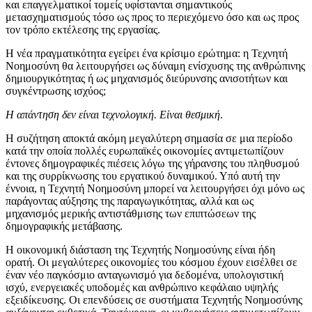
και επαγγελματικοί τομείς υφίστανται σημαντικούς
μετασχηματισμούς τόσο ως προς το περιεχόμενο όσο και ως προς
τον τρόπο εκτέλεσης της εργασίας.
Η νέα πραγματικότητα εγείρει ένα κρίσιμο ερώτημα: η Τεχνητή
Νοημοσύνη θα λειτουργήσει ως δύναμη ενίσχυσης της ανθρώπινης
δημιουργικότητας ή ως μηχανισμός διεύρυνσης ανισοτήτων και
συγκέντρωσης ισχύος;
Η απάντηση δεν είναι τεχνολογική. Είναι θεσμική
.
Η συζήτηση αποκτά ακόμη μεγαλύτερη σημασία σε μια περίοδο
κατά την οποία πολλές ευρωπαϊκές οικονομίες αντιμετωπίζουν
έντονες δημογραφικές πιέσεις λόγω της γήρανσης του πληθυσμού
και της συρρίκνωσης του εργατικού δυναμικού. Υπό αυτή την
έννοια, η Τεχνητή Νοημοσύνη μπορεί να λειτουργήσει όχι μόνο ως
παράγοντας αύξησης της παραγωγικότητας, αλλά και ως
μηχανισμός μερικής αντιστάθμισης των επιπτώσεων της
δημογραφικής μετάβασης.
Η οικονομική διάσταση της Τεχνητής Νοημοσύνης είναι ήδη
ορατή. Οι μεγαλύτερες οικονομίες του κόσμου έχουν εισέλθει σε
έναν νέο παγκόσμιο ανταγωνισμό για δεδομένα, υπολογιστική
ισχύ, ενεργειακές υποδομές και ανθρώπινο κεφάλαιο υψηλής
εξειδίκευσης. Οι επενδύσεις σε συστήματα Τεχνητής Νοημοσύνης