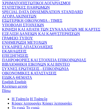
ΧΡΗΜΑΤΟΠΙΣΤΩΤΙΚΟΙ ΛΟΓΑΡΙΑΣΜΟΙ
ΣΤΑΤΙΣΤΙΚΕΣ ΠΛΗΡΩΜΩΝ
SPECIAL DATA DISSEMINATION STANDARD
ΑΓΟΡΑ ΑΚΙΝΗΤΩΝ
ΕΣΩΤΕΡΙΚΗ ΟΙΚΟΝΟΜΙΑ - ΤΙΜΕΣ
ΥΠΟΒΟΛΗ ΣΤΟΙΧΕΙΩΝ
ΚΙΝΗΣΗ ΚΑΙ ΑΠΑΤΗ ΤΩΝ ΣΥΝΑΛΛΑΓΩΝ ΜΕ ΚΑΡΤΕΣ
ΕΞΕΛΙΞΗ ΔΑΝΕΙΩΝ ΚΑΙ ΚΑΘΥΣΤΕΡΗΣΕΩΝ
ΓΡΑΦΕΙΟ ΤΥΠΟΥ
ΕΝΗΜΕΡΩΣΗ ΜΕΤΟΧΩΝ
ΕΥΚΑΙΡΙΕΣ ΑΠΑΣΧΟΛΗΣΗΣ
ΕΚΔΗΛΩΣΕΙΣ
ΕΠΕΞΗΓΗΣΕΙΣ
ΠΛΗΡΟΦΟΡΙΕΣ ΚΑΙ ΣΤΟΙΧΕΙΑ ΕΠΙΚΟΙΝΩΝΙΑΣ
ΒΙΒΛΙΟΘΗΚΗ ΕΙΚΟΝΩΝ ΚΑΙ ΒΙΝΤΕΟ
ΣΥΧΝΕΣ ΕΡΩΤΗΣΕΙΣ - ΕΠΙΚΟΙΝΩΝΙΑ
ΟΙΚΟΝΟΜΙΚΕΣ ΚΑΤΑΣΤΑΣΕΙΣ
ΕΙΔΙΚΑ ΘΕΜΑΤΑ
English
English
Κλείσιμο μενού
Πίσω
Η Τράπεζα
Η Τράπεζα
Κύριες λειτουργίες
Κύριες λειτουργίες
Το ευρώ
Το ευρώ