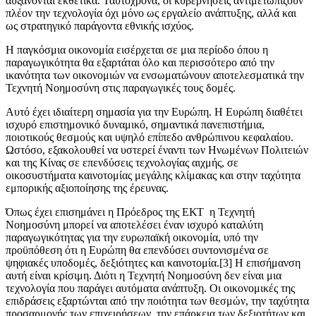
αυξάνονται εκθετικά. Ταυτόχρονα, οι κυβερνήσεις αντιμετωπίζουν
πλέον την τεχνολογία όχι μόνο ως εργαλείο ανάπτυξης, αλλά και
ως στρατηγικό παράγοντα εθνικής ισχύος.
Η παγκόσμια οικονομία εισέρχεται σε μια περίοδο όπου η
παραγωγικότητα θα εξαρτάται όλο και περισσότερο από την
ικανότητα των οικονομιών να ενσωματώνουν αποτελεσματικά την
Τεχνητή Νοημοσύνη στις παραγωγικές τους δομές.
Αυτό έχει ιδιαίτερη σημασία για την Ευρώπη. Η Ευρώπη διαθέτει
ισχυρό επιστημονικό δυναμικό, σημαντικά πανεπιστήμια,
ποιοτικούς θεσμούς και υψηλό επίπεδο ανθρώπινου κεφαλαίου.
Ωστόσο, εξακολουθεί να υστερεί έναντι των Ηνωμένων Πολιτειών
και της Κίνας σε επενδύσεις τεχνολογίας αιχμής, σε
οικοσυστήματα καινοτομίας μεγάλης κλίμακας και στην ταχύτητα
εμπορικής αξιοποίησης της έρευνας.
Όπως έχει επισημάνει η Πρόεδρος της ΕΚΤ η Τεχνητή
Νοημοσύνη μπορεί να αποτελέσει έναν ισχυρό καταλύτη
παραγωγικότητας για την ευρωπαϊκή οικονομία, υπό την
προϋπόθεση ότι η Ευρώπη θα επενδύσει συντονισμένα σε
ψηφιακές υποδομές, δεξιότητες και καινοτομία.[3] Η επισήμανση
αυτή είναι κρίσιμη. Διότι η Τεχνητή Νοημοσύνη δεν είναι μια
τεχνολογία που παράγει αυτόματα ανάπτυξη. Οι οικονομικές της
επιδράσεις εξαρτώνται από την ποιότητα των θεσμών, την ταχύτητα
προσαρμογής των επιχειρήσεων, την επάρκεια των δεξιοτήτων και