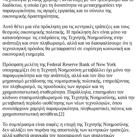
διαδίκτυο, η οποία έχει τη δυνατότητα να μετασχηματίσει την
παραγωγικότητα, τις αγορές εργασίας και το σύνολο της
οικονομικής δραστηριότητας.
Αυτό θέτει μια νέα πρόκληση για τις κεντρικές τράπεζες και τους
θεσμούς οικονομικής πολιτικής. Η πρόκληση δεν είναι μόνο να
κατανοήσουμε τις επιδράσεις της Τεχνητής Νοημοσύνης στην
ανάπτυξη και στον πληθωρισμό, αλλά και να διασφαλίσουμε ότι η
τεχνολογική πρόοδος θα μεταφραστεί σε ευρύτερη κοινωνική και
οικονομική ευημερία.
Πρόσφατη μελέτη της Federal Reserve Bank of New York
υπογραμμίζει ότι η Τεχνητή Νοημοσύνη μεταβάλλει όχι μόνο την
παραγωγικότητα και την ανάπτυξη, αλλά και τον ίδιο τον
μηχανισμό μετάδοσης της νομισματικής πολιτικής, επηρεάζοντας
τον πληθωρισμό, τις προσδοκίες των αγορών και τη
χρηματοπιστωτική σταθερότητα. Παράλληλα, επισημαίνει τον
κίνδυνο στασιμοπληθωρισμού της Τεχνητής Νοημοσύνης, κατά την
μεταβατική περίοδο υιοθέτησης των νέων τεχνολογιών, όπου
συνυπάρχουν χαμηλή παραγωγικότητα, πληθωριστικές πιέσεις και
χρηματοπιστωτική αστάθεια.[2]
Το συμπέρασμα είναι σαφές: η εποχή της Τεχνητής Νοημοσύνης
δεν αλλάζει τον πυρήνα της αποστολής των κεντρικών τραπεζών,
αλλά καθιστά αναγκαία την προσαρμογή των αναλυτικών