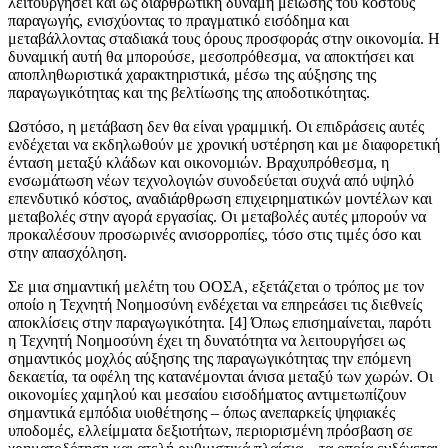
λειτουργήσει και ως διαρθρωτική δύναμη μείωσης του κόστους
παραγωγής, ενισχύοντας το πραγματικό εισόδημα και
μεταβάλλοντας σταδιακά τους όρους προσφοράς στην οικονομία. Η
δυναμική αυτή θα μπορούσε, μεσοπρόθεσμα, να αποκτήσει και
αποπληθωριστικά χαρακτηριστικά, μέσω της αύξησης της
παραγωγικότητας και της βελτίωσης της αποδοτικότητας.
Ωστόσο, η μετάβαση δεν θα είναι γραμμική. Οι επιδράσεις αυτές
ενδέχεται να εκδηλωθούν με χρονική υστέρηση και με διαφορετική
ένταση μεταξύ κλάδων και οικονομιών. Βραχυπρόθεσμα, η
ενσωμάτωση νέων τεχνολογιών συνοδεύεται συχνά από υψηλό
επενδυτικό κόστος, αναδιάρθρωση επιχειρηματικών μοντέλων και
μεταβολές στην αγορά εργασίας. Οι μεταβολές αυτές μπορούν να
προκαλέσουν προσωρινές ανισορροπίες, τόσο στις τιμές όσο και
στην απασχόληση.
Σε μια σημαντική μελέτη του ΟΟΣΑ, εξετάζεται ο τρόπος με τον
οποίο η Τεχνητή Νοημοσύνη ενδέχεται να επηρεάσει τις διεθνείς
αποκλίσεις στην παραγωγικότητα. [4] Όπως επισημαίνεται, παρότι
η Τεχνητή Νοημοσύνη έχει τη δυνατότητα να λειτουργήσει ως
σημαντικός μοχλός αύξησης της παραγωγικότητας την επόμενη
δεκαετία, τα οφέλη της κατανέμονται άνισα μεταξύ των χωρών. Οι
οικονομίες χαμηλού και μεσαίου εισοδήματος αντιμετωπίζουν
σημαντικά εμπόδια υιοθέτησης – όπως ανεπαρκείς ψηφιακές
υποδομές, ελλείμματα δεξιοτήτων, περιορισμένη πρόσβαση σε