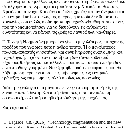
Η οικονομία του μέλλοντος δεν μπορεί να στηρίζεται αποκλειστικά
σε αλγορίθμους. Χρειάζεται εμπιστοσύνη. Χρειάζεται θεσμούς.
Χρειάζεται συνοχή. Και πάνω απ’ όλα, χρειάζεται τον άνθρωπο στο
επίκεντρο. Γιατί στο τέλος της ημέρας, η ιστορία δεν θυμάται τις
κοινωνίες που απλώς υιοθέτησαν την τεχνολογία. Θυμάται εκείνες
που τη χρησιμοποίησαν για να διευρύνουν τις ανθρώπινες
δυνατότητες και να κάνουν τις ζωές των ανθρώπων καλύτερες.
Η Τεχνητή Νοημοσύνη μπορεί να γίνει ο μεγαλύτερος επιταχυντής
προόδου που γνώρισε ποτέ η ανθρωπότητα. Ή ο μεγαλύτερος
πολλαπλασιαστής ανισοτήτων και συγκέντρωσης οικονομικής και
τεχνολογικής ισχύος, εάν η μετάβαση δεν συνοδευθεί από
ισχυρούς θεσμούς και κατάλληλες πολιτικές. Το αποτέλεσμα δεν
είναι προδιαγεγραμμένο. Θα εξαρτηθεί από τις αποφάσεις που θα
λάβουμε σήμερα, έγκαιρα – ως κυβερνήσεις, ως κεντρικές
τράπεζες, ως επιχειρήσεις, αλλά κυρίως ως κοινωνίες.
Διότι η τεχνολογία από μόνη της δεν έχει προορισμό. Εμείς της
δίνουμε κατεύθυνση. Και αυτή είναι ίσως η σημαντικότερη
οικονομική, πολιτική και ηθική πρόκληση της εποχής μας.
Σας ευχαριστώ.
[1] Lagarde, Ch. (2026), “Technology, fragmentation and the new
uncertainty”, Annual Global Risk Lecture held in honour of Robert