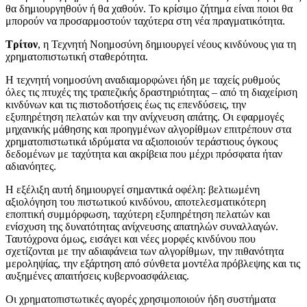
θα δημιουργηθούν ή θα χαθούν. Το κρίσιμο ζήτημα είναι ποιοι θα
μπορούν να προσαρμοστούν ταχύτερα στη νέα πραγματικότητα.
Τρίτον
, η Τεχνητή Νοημοσύνη δημιουργεί νέους κινδύνους για τη
χρηματοπιστωτική σταθερότητα.
Η τεχνητή νοημοσύνη αναδιαμορφώνει ήδη με ταχείς ρυθμούς
όλες τις πτυχές της τραπεζικής δραστηριότητας – από τη διαχείριση
κινδύνων και τις πιστοδοτήσεις έως τις επενδύσεις, την
εξυπηρέτηση πελατών και την ανίχνευση απάτης. Οι εφαρμογές
μηχανικής μάθησης και προηγμένων αλγορίθμων επιτρέπουν στα
χρηματοπιστωτικά ιδρύματα να αξιοποιούν τεράστιους όγκους
δεδομένων με ταχύτητα και ακρίβεια που μέχρι πρόσφατα ήταν
αδιανόητες.
Η εξέλιξη αυτή δημιουργεί σημαντικά οφέλη: βελτιωμένη
αξιολόγηση του πιστωτικού κινδύνου, αποτελεσματικότερη
εποπτική συμμόρφωση, ταχύτερη εξυπηρέτηση πελατών και
ενίσχυση της δυνατότητας ανίχνευσης απατηλών συναλλαγών.
Ταυτόχρονα όμως, εισάγει και νέες μορφές κινδύνου που
σχετίζονται με την αδιαφάνεια των αλγορίθμων, την πιθανότητα
μεροληψίας, την εξάρτηση από σύνθετα μοντέλα πρόβλεψης και τις
αυξημένες απαιτήσεις κυβερνοασφάλειας.
Οι χρηματοπιστωτικές αγορές χρησιμοποιούν ήδη συστήματα