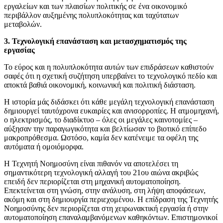
εργαλείων και των πλαισίων πολιτικής σε ένα οικονομικό
περιβάλλον αυξημένης πολυπλοκότητας και ταχύτατων
μεταβολών.
3. Τεχνολογική επανάσταση και μετασχηματισμός της
εργασίας
Το εύρος και η πολυπλοκότητα αυτών των επιδράσεων καθιστούν
σαφές ότι η σχετική συζήτηση υπερβαίνει το τεχνολογικό πεδίο και
αποκτά βαθιά οικονομική, κοινωνική και πολιτική διάσταση.
Η ιστορία μάς διδάσκει ότι κάθε μεγάλη τεχνολογική επανάσταση
δημιουργεί ταυτόχρονα ευκαιρίες και ανισορροπίες. Η ατμομηχανή,
ο ηλεκτρισμός, το διαδίκτυο – όλες οι μεγάλες καινοτομίες –
αύξησαν την παραγωγικότητα και βελτίωσαν το βιοτικό επίπεδο
μακροπρόθεσμα. Ωστόσο, καμία δεν κατένειμε τα οφέλη της
αυτόματα ή ομοιόμορφα.
Η Τεχνητή Νοημοσύνη είναι πιθανόν να αποτελέσει τη
σημαντικότερη τεχνολογική αλλαγή του 21ου αιώνα ακριβώς
επειδή δεν περιορίζεται στη μηχανική αυτοματοποίηση.
Επεκτείνεται στη γνώση, στην ανάλυση, στη λήψη αποφάσεων,
ακόμη και στη δημιουργία περιεχομένου. Η επίδραση της Τεχνητής
Νοημοσύνης δεν περιορίζεται στη χειρωνακτική εργασία ή στην
αυτοματοποίηση επαναλαμβανόμενων καθηκόντων. Επιστημονικοί