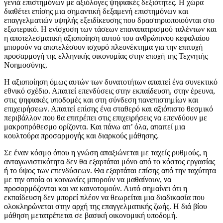
γενιά επιστημόνων με αξιόλογες ψηφιακές δεξιότητες. Η χώρα
διαθέτει επίσης μια σημαντική δεξαμενή επιστημόνων και
επαγγελματιών υψηλής εξειδίκευσης που δραστηριοποιούνται στο
εξωτερικό. Η ενίσχυση των τάσεων επαναπατρισμού ταλέντων και
η αποτελεσματική αξιοποίηση αυτού του ανθρώπινου κεφαλαίου
μπορούν να αποτελέσουν ισχυρό πλεονέκτημα για την επιτυχή
προσαρμογή της ελληνικής οικονομίας στην εποχή της Τεχνητής
Νοημοσύνης.
Η αξιοποίηση όμως αυτών των δυνατοτήτων απαιτεί ένα συνεκτικό
εθνικό σχέδιο. Απαιτεί επενδύσεις στην εκπαίδευση, στην έρευνα,
στις ψηφιακές υποδομές και στη σύνδεση πανεπιστημίων και
επιχειρήσεων. Απαιτεί επίσης ένα σταθερό και αξιόπιστο θεσμικό
περιβάλλον που θα επιτρέπει στις επιχειρήσεις να επενδύουν με
μακροπρόθεσμο ορίζοντα. Και πάνω απ’ όλα, απαιτεί μια
κουλτούρα προσαρμογής και διαρκούς μάθησης.
Σε έναν κόσμο όπου η γνώση απαξιώνεται με ταχείς ρυθμούς, η
ανταγωνιστικότητα δεν θα εξαρτάται μόνο από το κόστος εργασίας
ή το ύψος των επενδύσεων. Θα εξαρτάται επίσης από την ταχύτητα
με την οποία οι κοινωνίες μπορούν να μαθαίνουν, να
προσαρμόζονται και να καινοτομούν. Αυτό σημαίνει ότι η
εκπαίδευση δεν μπορεί πλέον να θεωρείται μια διαδικασία που
ολοκληρώνεται στην αρχή της επαγγελματικής ζωής. Η διά βίου
μάθηση μετατρέπεται σε βασική οικονομική υποδομή.