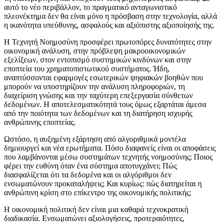
αυτό το νέο περιβάλλον, το πραγματικό ανταγωνιστικό
πλεονέκτημα δεν θα είναι μόνο η πρόσβαση στην τεχνολογία, αλλά
η ικανότητα υπεύθυνης, ασφαλούς και αξιόπιστης αξιοποίησής της.
Η Τεχνητή Νοημοσύνη προσφέρει πρωτοπόρες δυνατότητες στην
οικονομική ανάλυση, στην πρόβλεψη μακροοικονομικών
εξελίξεων, στον εντοπισμό συστημικών κινδύνων και στην
εποπτεία του χρηματοπιστωτικού συστήματος. Ήδη,
αναπτύσσονται εφαρμογές εσωτερικών ψηφιακών βοηθών που
μπορούν να υποστηρίζουν την ανάλυση πληροφοριών, τη
διαχείριση γνώσης και την ταχύτερη επεξεργασία σύνθετων
δεδομένων. Η αποτελεσματικότητά τους όμως εξαρτάται άμεσα
από την ποιότητα των δεδομένων και τη διατήρηση ισχυρής
ανθρώπινης εποπτείας.
Ωστόσο, η αυξημένη εξάρτηση από αλγοριθμικά μοντέλα
δημιουργεί και νέα ερωτήματα. Πόσο διαφανείς είναι οι αποφάσεις
που λαμβάνονται μέσω συστημάτων τεχνητής νοημοσύνης; Ποιος
φέρει την ευθύνη όταν ένα σύστημα αποτυγχάνει; Πώς
διασφαλίζεται ότι τα δεδομένα και οι αλγόριθμοι δεν
ενσωματώνουν προκαταλήψεις; Και κυρίως: πώς διατηρείται η
ανθρώπινη κρίση στο επίκεντρο της οικονομικής πολιτικής;
Η οικονομική πολιτική δεν είναι μια καθαρά τεχνοκρατική
διαδικασία. Ενσωματώνει αξιολογήσεις, προτεραιότητες,