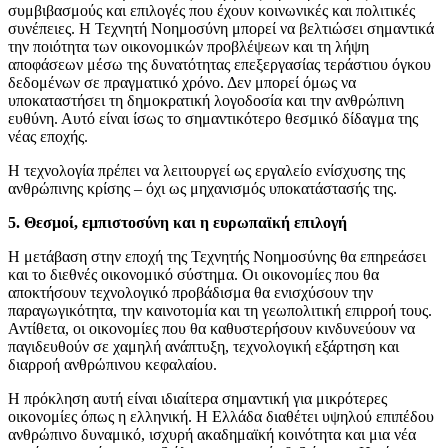
συμβιβασμούς και επιλογές που έχουν κοινωνικές και πολιτικές
συνέπειες. Η Τεχνητή Νοημοσύνη μπορεί να βελτιώσει σημαντικά
την ποιότητα των οικονομικών προβλέψεων και τη λήψη
αποφάσεων μέσω της δυνατότητας επεξεργασίας τεράστιου όγκου
δεδομένων σε πραγματικό χρόνο. Δεν μπορεί όμως να
υποκαταστήσει τη δημοκρατική λογοδοσία και την ανθρώπινη
ευθύνη. Αυτό είναι ίσως το σημαντικότερο θεσμικό δίδαγμα της
νέας εποχής.
Η τεχνολογία πρέπει να λειτουργεί ως εργαλείο ενίσχυσης της
ανθρώπινης κρίσης – όχι ως μηχανισμός υποκατάστασής της.
5. Θεσμοί, εμπιστοσύνη και η ευρωπαϊκή επιλογή
Η μετάβαση στην εποχή της Τεχνητής Νοημοσύνης θα επηρεάσει
και το διεθνές οικονομικό σύστημα. Οι οικονομίες που θα
αποκτήσουν τεχνολογικό προβάδισμα θα ενισχύσουν την
παραγωγικότητα, την καινοτομία και τη γεωπολιτική επιρροή τους.
Αντίθετα, οι οικονομίες που θα καθυστερήσουν κινδυνεύουν να
παγιδευθούν σε χαμηλή ανάπτυξη, τεχνολογική εξάρτηση και
διαρροή ανθρώπινου κεφαλαίου.
Η πρόκληση αυτή είναι ιδιαίτερα σημαντική για μικρότερες
οικονομίες όπως η ελληνική. Η Ελλάδα διαθέτει υψηλού επιπέδου
ανθρώπινο δυναμικό, ισχυρή ακαδημαϊκή κοινότητα και μια νέα