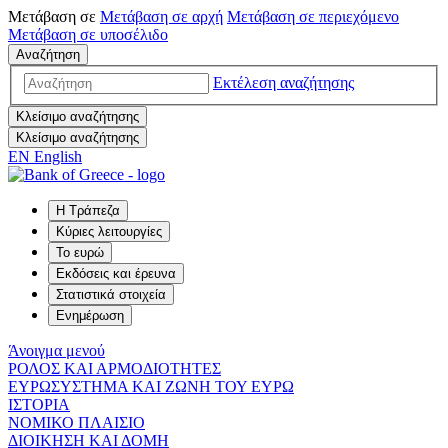
Μετάβαση σε
Μετάβαση σε
αρχή
Μετάβαση σε
περιεχόμενο
Μετάβαση σε
υποσέλιδο
Αναζήτηση
Εκτέλεση αναζήτησης
Κλείσιμο αναζήτησης
Κλείσιμο αναζήτησης
EN
English
Η Τράπεζα
Κύριες λειτουργίες
Το ευρώ
Εκδόσεις και έρευνα
Στατιστικά στοιχεία
Ενημέρωση
Άνοιγμα μενού
ΡΟΛΟΣ ΚΑΙ ΑΡΜΟΔΙΟΤΗΤΕΣ
ΕΥΡΩΣΥΣΤΗΜΑ ΚΑΙ ΖΩΝΗ ΤΟΥ ΕΥΡΩ
ΙΣΤΟΡΙΑ
ΝΟΜΙΚΟ ΠΛΑΙΣΙΟ
ΔΙΟΙΚΗΣΗ ΚΑΙ ΔΟΜΗ