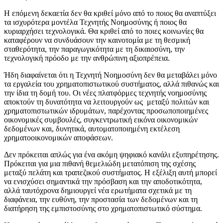
Η επόμενη δεκαετία δεν θα κριθεί μόνο από το ποιος θα αναπτύξει
τα ισχυρότερα μοντέλα Τεχνητής Νοημοσύνης ή ποιος θα
κυριαρχήσει τεχνολογικά. Θα κριθεί από το ποιες κοινωνίες θα
καταφέρουν να συνδυάσουν την καινοτομία με τη θεσμική
σταθερότητα, την παραγωγικότητα με τη δικαιοσύνη, την
τεχνολογική πρόοδο με την ανθρώπινη αξιοπρέπεια.
Ήδη διαφαίνεται ότι η Τεχνητή Νοημοσύνη δεν θα μεταβάλει μόνο
τα εργαλεία του χρηματοπιστωτικού συστήματος, αλλά πιθανώς και
την ίδια τη δομή του. Οι νέες πλατφόρμες τεχνητής νοημοσύνης
αποκτούν τη δυνατότητα να λειτουργούν ως μεταξύ πολιτών και
χρηματοπιστωτικών ιδρυμάτων, παρέχοντας προσωποποιημένες
οικονομικές συμβουλές, συγκεντρωτική εικόνα οικονομικών
δεδομένων και, δυνητικά, αυτοματοποιημένη εκτέλεση
χρηματοοικονομικών αποφάσεων.
Δεν πρόκειται απλώς για ένα ακόμη ψηφιακό κανάλι εξυπηρέτησης.
Πρόκειται για μια πιθανή θεμελιώδη μετατόπιση της σχέσης
μεταξύ πελάτη και τραπεζικού συστήματος. Η εξέλιξη αυτή μπορεί
να ενισχύσει σημαντικά την πρόσβαση και την αποδοτικότητα,
αλλά ταυτόχρονα δημιουργεί νέα ερωτήματα σχετικά με τη
διαφάνεια, την ευθύνη, την προστασία των δεδομένων και τη
διατήρηση της εμπιστοσύνης στο χρηματοπιστωτικό σύστημα.