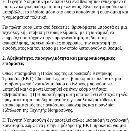
Η Τεχνητή Νοημοσύνη δεν αποτελεί ένα θεωρητικό ενδεχόμενο ή
μια τεχνολογική υπόσχεση του μέλλοντος. Είναι ήδη παρούσα και
μεταβάλλει το πλαίσιο μέσα στο οποίο ασκούνται η οικονομική και
η νομισματική πολιτική.
Για πρώτη φορά μετά από δεκαετίες, βρισκόμαστε μπροστά σε μια
τεχνολογική μετάβαση τέτοιας κλίμακας, με τη δυναμική να
επηρεάζει ταυτόχρονα την παραγωγικότητα, τη δομή της
απασχόλησης, τις γεωπολιτικές ισορροπίες, την κατανομή του
εισοδήματος και τον τρόπο με τον οποίο λειτουργούν οι θεσμοί.
2. Αβεβαιότητα, παραγωγικότητα και μακροοικονομικές
επιδράσεις
Όπως επισημαίνει η Πρόεδρος της Ευρωπαϊκής Κεντρικής
Τράπεζας (ΕΚΤ) Christine Lagarde, βρισκόμαστε πλέον σε μια
μετάβαση «από έναν κόσμο όπου ο κίνδυνος μπορούσε να
μετρηθεί και να μοντελοποιηθεί σε έναν κόσμο γνήσιας
αβεβαιότητας».[1] Η παρατήρηση αυτή αποτυπώνει εύστοχα τη νέα
πραγματικότητα που δημιουργούν η γεωπολιτική αστάθεια, ο
κατακερματισμός της παγκόσμιας οικονομίας και η ραγδαία
εξάπλωση της Τεχνητής Νοημοσύνης.
Η Τεχνητή Νοημοσύνη δεν αποτελεί απλώς μια ακόμη τεχνολογική
καινοτομία. Σύμφωνα με την Πρόεδρο της ΕΚΤ, πρόκειται για μια
«τεχνολογία γενικής χρήσης», αντίστοιχη με τον ηλεκτρισμό και το