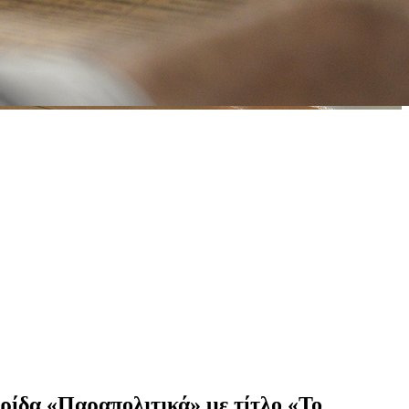
ρίδα «Παραπολιτικά» με τίτλο «Το