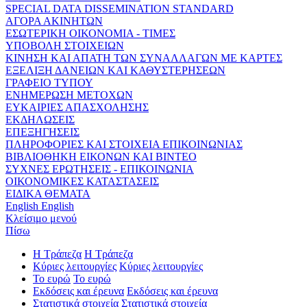
SPECIAL DATA DISSEMINATION STANDARD
ΑΓΟΡΑ ΑΚΙΝΗΤΩΝ
ΕΣΩΤΕΡΙΚΗ ΟΙΚΟΝΟΜΙΑ - ΤΙΜΕΣ
ΥΠΟΒΟΛΗ ΣΤΟΙΧΕΙΩΝ
ΚΙΝΗΣΗ ΚΑΙ ΑΠΑΤΗ ΤΩΝ ΣΥΝΑΛΛΑΓΩΝ ΜΕ ΚΑΡΤΕΣ
ΕΞΕΛΙΞΗ ΔΑΝΕΙΩΝ ΚΑΙ ΚΑΘΥΣΤΕΡΗΣΕΩΝ
ΓΡΑΦΕΙΟ ΤΥΠΟΥ
ΕΝΗΜΕΡΩΣΗ ΜΕΤΟΧΩΝ
ΕΥΚΑΙΡΙΕΣ ΑΠΑΣΧΟΛΗΣΗΣ
ΕΚΔΗΛΩΣΕΙΣ
ΕΠΕΞΗΓΗΣΕΙΣ
ΠΛΗΡΟΦΟΡΙΕΣ ΚΑΙ ΣΤΟΙΧΕΙΑ ΕΠΙΚΟΙΝΩΝΙΑΣ
ΒΙΒΛΙΟΘΗΚΗ ΕΙΚΟΝΩΝ ΚΑΙ ΒΙΝΤΕΟ
ΣΥΧΝΕΣ ΕΡΩΤΗΣΕΙΣ - ΕΠΙΚΟΙΝΩΝΙΑ
ΟΙΚΟΝΟΜΙΚΕΣ ΚΑΤΑΣΤΑΣΕΙΣ
ΕΙΔΙΚΑ ΘΕΜΑΤΑ
English
English
Κλείσιμο μενού
Πίσω
Η Τράπεζα
Η Τράπεζα
Κύριες λειτουργίες
Κύριες λειτουργίες
Το ευρώ
Το ευρώ
Εκδόσεις και έρευνα
Εκδόσεις και έρευνα
Στατιστικά στοιχεία
Στατιστικά στοιχεία