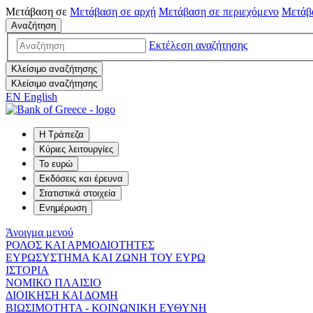
Μετάβαση σε
Μετάβαση σε
αρχή
Μετάβαση σε
περιεχόμενο
Μετάβ
Αναζήτηση
Εκτέλεση αναζήτησης
Κλείσιμο αναζήτησης
Κλείσιμο αναζήτησης
EN
English
Η Τράπεζα
Κύριες λειτουργίες
Το ευρώ
Εκδόσεις και έρευνα
Στατιστικά στοιχεία
Ενημέρωση
Άνοιγμα μενού
ΡΟΛΟΣ ΚΑΙ ΑΡΜΟΔΙΟΤΗΤΕΣ
ΕΥΡΩΣΥΣΤΗΜΑ ΚΑΙ ΖΩΝΗ ΤΟΥ ΕΥΡΩ
ΙΣΤΟΡΙΑ
ΝΟΜΙΚΟ ΠΛΑΙΣΙΟ
ΔΙΟΙΚΗΣΗ ΚΑΙ ΔΟΜΗ
ΒΙΩΣΙΜΟΤΗΤΑ - ΚΟΙΝΩΝΙΚΗ ΕΥΘΥΝΗ