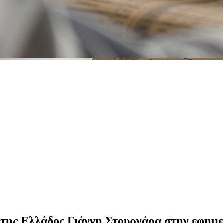
της Ελλάδος Γιάννη Στουρνάρα στην εφημε