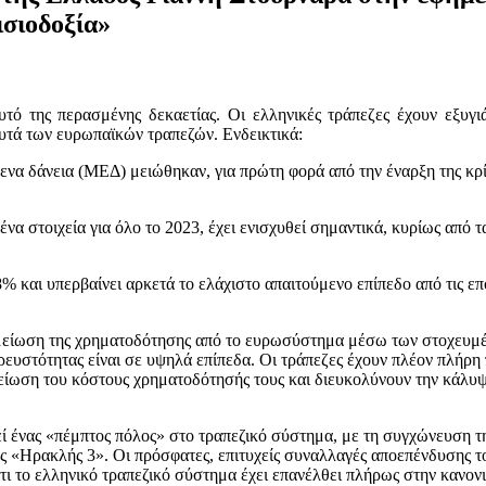
ισιοδοξία»
τό της περασμένης δεκαετίας. Οι ελληνικές τράπεζες έχουν εξυγι
υτά των ευρωπαϊκών τραπεζών. Ενδεικτικά:
να δάνεια (ΜΕΔ) μειώθηκαν, για πρώτη φορά από την έναρξη της κρίσ
α στοιχεία για όλο το 2023, έχει ενισχυθεί σημαντικά, κυρίως από τ
% και υπερβαίνει αρκετά το ελάχιστο απαιτούμενο επίπεδο από τις ε
ρω μείωση της χρηματοδότησης από το ευρωσύστημα μέσω των στοχε
ες ρευστότητας είναι σε υψηλά επίπεδα. Οι τράπεζες έχουν πλέον πλήρ
μείωση του κόστους χρηματοδότησής τους και διευκολύνουν την κάλυ
ί ένας «πέμπτος πόλος» στο τραπεζικό σύστημα, με τη συγχώνευση τη
ς «Ηρακλής 3». Οι πρόσφατες, επιτυχείς συναλλαγές αποεπένδυσης τ
ότι το ελληνικό τραπεζικό σύστημα έχει επανέλθει πλήρως στην κανον