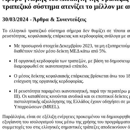
τραπεζικό σύστημα ατενίζει το μέλλον με α
30/03/2024 - Άρθρα & Συνεντεύξεις
Το ελληνικό τραπεζικό σύστημα σήμερα δεν θυμίζει σε τίποτα αυ
ρευστότητας, κεφαλαιακής επάρκειας και κερδοφορίας ανάλογα με α
Με προσωρινά στοιχεία Δεκεμβρίου 2023, τα μη εξυπηρετούμε
διαθέτουν πλέον μέσο δείκτη ΜΕΔ κάτω από 5%.
Η οργανική κερδοφορία των τραπεζών, με βάση τα δημοσιευμέν
διαμορφωθεί σε ικανοποιητικό επίπεδο.
Ο μέσος δείκτης κεφαλαιακής επάρκειας βρίσκεται άνω του 18
ενίσχυση της οργανικής κερδοφορίας.
Η ρευστότητα παραμένει ικανοποιητική, παρά την περαιτέ
ΙΙΙ). Οι καταθέσεις κινούνται ανοδικά και οι εποπτικοί δείκτ
πιστοληπτικής αξιολόγησης της Ελλάδος έχουν οδηγήσει σε 
Υποχρεώσεων (MREL).
Παράλληλα, είναι σε εξέλιξη ενέργειες προκειμένου να δημιουργηθε
εξυγίανση του ισολογισμού τους μέσω της χρήσης του προγράμματο
συμμετοχές του στις ελληνικές σημαντικές τράπεζες αποδεικνύουν 