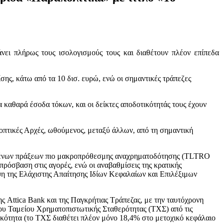
άνει πλήρως τους ισολογισμούς τους και διαθέτουν πλέον επίπεδα
ης, κάτω από τα 10 δισ. ευρώ, ενώ οι σημαντικές τράπεζες
α καθαρά έσοδα τόκων, και οι δείκτες αποδοτικότητάς τους έχουν
ποπτικές Αρχές, ωθούμενος, μεταξύ άλλων, από τη σημαντική
υμένων πράξεων πιο μακροπρόθεσμης αναχρηματοδότησης (TLTRO
η πρόσβαση στις αγορές, ενώ οι αναβαθμίσεις της κρατικής
ψη της Ελάχιστης Απαίτησης Ιδίων Κεφαλαίων και Επιλέξιμων
ς Attica Bank και της Παγκρήτιας Τράπεζας, με την ταυτόχρονη
ου Ταμείου Χρηματοπιστωτικής Σταθερότητας (ΤΧΣ) από τις
ικότητα (το ΤΧΣ διαθέτει πλέον μόνο 18,4% στο μετοχικό κεφάλαιο