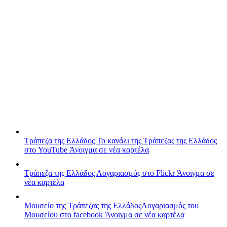
Τράπεζα της Ελλάδος
Το κανάλι της Τράπεζας της Ελλάδος
στο YouTube
Άνοιγμα σε νέα καρτέλα
Τράπεζα της Ελλάδος
Λογαριασμός στο Flickr
Άνοιγμα σε
νέα καρτέλα
Μουσείο της Τράπεζας της Ελλάδος
Λογαριασμός του
Μουσείου στο facebook
Άνοιγμα σε νέα καρτέλα