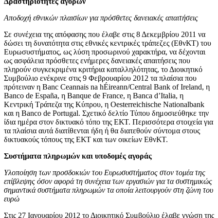
Δραστηριότητες αγορών
Αποδοχή εθνικών πλαισίων για πρόσθετες δανειακές απαιτήσεις
Σε συνέχεια της απόφασης που έλαβε στις 8 Δεκεμβρίου 2011 να
δώσει τη δυνατότητα στις εθνικές κεντρικές τράπεζες (ΕθνΚΤ) του
Ευρωσυστήματος, ως λύση προσωρινού χαρακτήρα, να δέχονται
ως ασφάλεια πρόσθετες ενήμερες δανειακές απαιτήσεις που
πληρούν συγκεκριμένα κριτήρια καταλληλότητας, το Διοικητικό
Συμβούλιο ενέκρινε στις 9 Φεβρουαρίου 2012 τα πλαίσια που
πρότειναν η Banc Ceannais na hÉireann/Central Bank of Ireland, η
Banco de España, η Banque de France, η Banca d’Italia, η
Κεντρική Τράπεζα της Κύπρου, η Oesterreichische Nationalbank
και η Banco de Portugal. Σχετικό δελτίο Τύπου δημοσιεύθηκε την
ίδια ημέρα στον δικτυακό τόπο της ΕΚΤ. Περισσότερα στοιχεία για
τα πλαίσια αυτά διατίθενται ήδη ή θα διατεθούν σύντομα στους
δικτυακούς τόπους της ΕΚΤ και των οικείων ΕθνΚΤ.
Συστήματα πληρωμών και υποδομές αγοράς
Υλοποίηση των προσδοκιών του Ευρωσυστήματος στον τομέα της
επίβλεψης όσον αφορά τη συνέχεια των εργασιών για τα συστημικώς
σημαντικά συστήματα πληρωμών τα οποία λειτουργούν στη ζώνη του
ευρώ
Στις 27 Ιανουαρίου 2012 το Διοικητικό Συμβούλιο έλαβε γνώση της