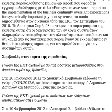
έκθεσης παρακολούθησης (follow-up report) που αφορά το
έγγραφο αξιολόγησης με τίτλο «Eurosystem assessment report on
the implementation of the business continuity oversight expectations
for systemically important payment systems», το οποίο
δημοσιεύθηκε στον δικτυακό τόπο της ΕΚΤ τον Σεπτέμβριο του
2010. Το Διοικητικό Συμβούλιο ενέκρινε τα συμπεράσματα της
έκθεσης αυτής ότι οι διαχειριστές των εν λόγω συστημάτων
πληρωμών ανταποκρίθηκαν στην πλειονότητα των συστάσεων και
ότι καμία από τις συστάσεις που παραμένουν σε εκκρεμότητα δεν
θεωρείται κρίσιμης σημασίας για την ομαλή λειτουργία των
συστημάτων αυτών.
Συμβουλές στον τομέα της νομοθεσίας
Γνώμη της ΕΚΤ σχετικά με συνταξιοδοτικές μεταρρυθμίσεις στον
δημόσιο τομέα της Ιρλανδίας
Στις 26 Ιανουαρίου 2012 το Διοικητικό Συμβούλιο εξέδωσε τη
γνώμη CON/2012/6, κατόπιν αιτήματος του υπουργού Δημόσιων
Δαπανών και Μεταρρύθμισης της Ιρλανδίας.
Γνώμη της ΕΚΤ σχετικά με το καθεστώς των ελάχιστων
αποθεματικών στη Ρουμανία
Στις 10 Φεβρουαρίου 2012 το Διοικητικό Συμβούλιο εξέδωσε τη