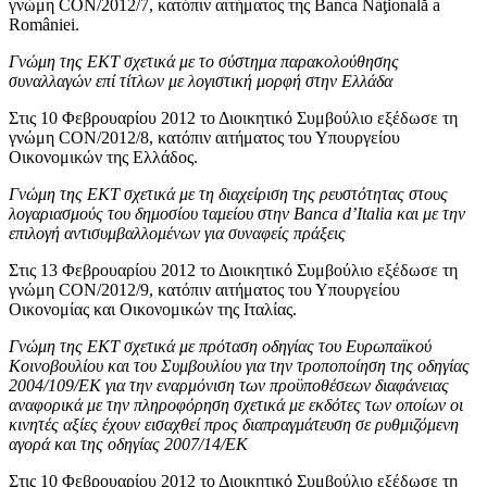
γνώμη CON/2012/7, κατόπιν αιτήματος της Banca Naţională a
României.
Γνώμη της ΕΚΤ σχετικά με το σύστημα παρακολούθησης
συναλλαγών επί τίτλων με λογιστική μορφή στην Ελλάδα
Στις 10 Φεβρουαρίου 2012 το Διοικητικό Συμβούλιο εξέδωσε τη
γνώμη CON/2012/8, κατόπιν αιτήματος του Υπουργείου
Οικονομικών της Ελλάδος.
Γνώμη της ΕΚΤ σχετικά με τη διαχείριση της ρευστότητας στους
λογαριασμούς του δημοσίου ταμείου στην Banca d’Italia και με την
επιλογή αντισυμβαλλομένων για συναφείς πράξεις
Στις 13 Φεβρουαρίου 2012 το Διοικητικό Συμβούλιο εξέδωσε τη
γνώμη CON/2012/9, κατόπιν αιτήματος του Υπουργείου
Οικονομίας και Οικονομικών της Ιταλίας.
Γνώμη της ΕΚΤ σχετικά με πρόταση οδηγίας του Ευρωπαϊκού
Κοινοβουλίου και του Συμβουλίου για την τροποποίηση της οδηγίας
2004/109/ΕΚ για την εναρμόνιση των προϋποθέσεων διαφάνειας
αναφορικά με την πληροφόρηση σχετικά με εκδότες των οποίων οι
κινητές αξίες έχουν εισαχθεί προς διαπραγμάτευση σε ρυθμιζόμενη
αγορά και της οδηγίας 2007/14/ΕΚ
Στις 10 Φεβρουαρίου 2012 το Διοικητικό Συμβούλιο εξέδωσε τη