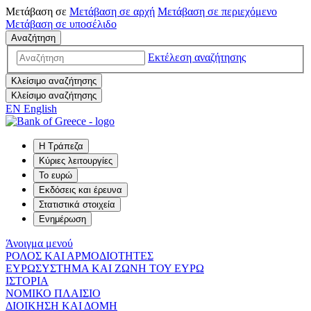
Μετάβαση σε
Μετάβαση σε
αρχή
Μετάβαση σε
περιεχόμενο
Μετάβαση σε
υποσέλιδο
Αναζήτηση
Εκτέλεση αναζήτησης
Κλείσιμο αναζήτησης
Κλείσιμο αναζήτησης
EN
English
Η Τράπεζα
Κύριες λειτουργίες
Το ευρώ
Εκδόσεις και έρευνα
Στατιστικά στοιχεία
Ενημέρωση
Άνοιγμα μενού
ΡΟΛΟΣ ΚΑΙ ΑΡΜΟΔΙΟΤΗΤΕΣ
ΕΥΡΩΣΥΣΤΗΜΑ ΚΑΙ ΖΩΝΗ ΤΟΥ ΕΥΡΩ
ΙΣΤΟΡΙΑ
ΝΟΜΙΚΟ ΠΛΑΙΣΙΟ
ΔΙΟΙΚΗΣΗ ΚΑΙ ΔΟΜΗ