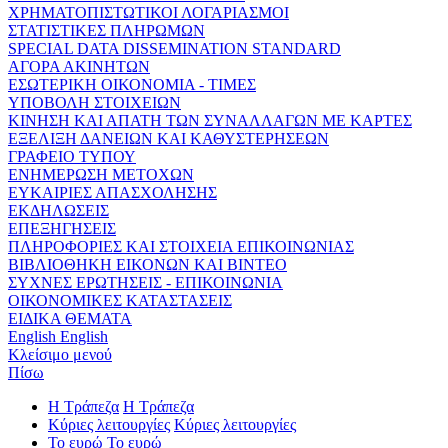
ΧΡΗΜΑΤΟΠΙΣΤΩΤΙΚΟΙ ΛΟΓΑΡΙΑΣΜΟΙ
ΣΤΑΤΙΣΤΙΚΕΣ ΠΛΗΡΩΜΩΝ
SPECIAL DATA DISSEMINATION STANDARD
ΑΓΟΡΑ ΑΚΙΝΗΤΩΝ
ΕΣΩΤΕΡΙΚΗ ΟΙΚΟΝΟΜΙΑ - ΤΙΜΕΣ
ΥΠΟΒΟΛΗ ΣΤΟΙΧΕΙΩΝ
ΚΙΝΗΣΗ ΚΑΙ ΑΠΑΤΗ ΤΩΝ ΣΥΝΑΛΛΑΓΩΝ ΜΕ ΚΑΡΤΕΣ
ΕΞΕΛΙΞΗ ΔΑΝΕΙΩΝ ΚΑΙ ΚΑΘΥΣΤΕΡΗΣΕΩΝ
ΓΡΑΦΕΙΟ ΤΥΠΟΥ
ΕΝΗΜΕΡΩΣΗ ΜΕΤΟΧΩΝ
ΕΥΚΑΙΡΙΕΣ ΑΠΑΣΧΟΛΗΣΗΣ
ΕΚΔΗΛΩΣΕΙΣ
ΕΠΕΞΗΓΗΣΕΙΣ
ΠΛΗΡΟΦΟΡΙΕΣ ΚΑΙ ΣΤΟΙΧΕΙΑ ΕΠΙΚΟΙΝΩΝΙΑΣ
ΒΙΒΛΙΟΘΗΚΗ ΕΙΚΟΝΩΝ ΚΑΙ ΒΙΝΤΕΟ
ΣΥΧΝΕΣ ΕΡΩΤΗΣΕΙΣ - ΕΠΙΚΟΙΝΩΝΙΑ
ΟΙΚΟΝΟΜΙΚΕΣ ΚΑΤΑΣΤΑΣΕΙΣ
ΕΙΔΙΚΑ ΘΕΜΑΤΑ
English
English
Κλείσιμο μενού
Πίσω
Η Τράπεζα
Η Τράπεζα
Κύριες λειτουργίες
Κύριες λειτουργίες
Το ευρώ
Το ευρώ