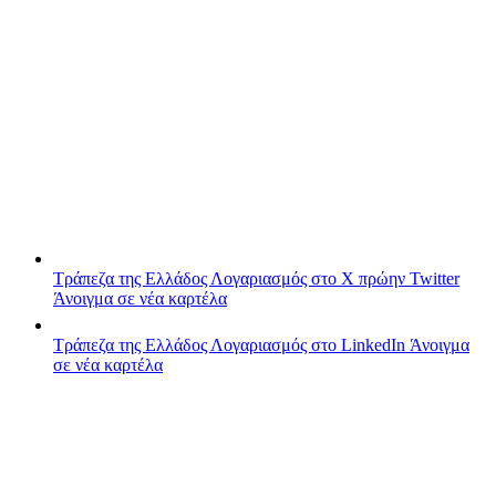
Τράπεζα της Ελλάδος
Λογαριασμός στο X πρώην Twitter
Άνοιγμα σε νέα καρτέλα
Τράπεζα της Ελλάδος
Λογαριασμός στο LinkedIn
Άνοιγμα
σε νέα καρτέλα