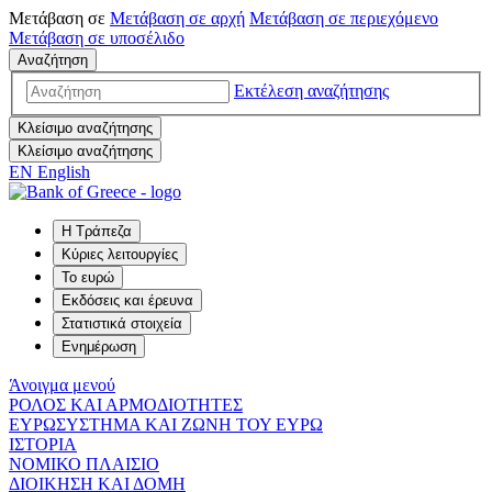
Μετάβαση σε
Μετάβαση σε
αρχή
Μετάβαση σε
περιεχόμενο
Μετάβαση σε
υποσέλιδο
Αναζήτηση
Εκτέλεση αναζήτησης
Κλείσιμο αναζήτησης
Κλείσιμο αναζήτησης
EN
English
Η Τράπεζα
Κύριες λειτουργίες
Το ευρώ
Εκδόσεις και έρευνα
Στατιστικά στοιχεία
Ενημέρωση
Άνοιγμα μενού
ΡΟΛΟΣ ΚΑΙ ΑΡΜΟΔΙΟΤΗΤΕΣ
ΕΥΡΩΣΥΣΤΗΜΑ ΚΑΙ ΖΩΝΗ ΤΟΥ ΕΥΡΩ
ΙΣΤΟΡΙΑ
ΝΟΜΙΚΟ ΠΛΑΙΣΙΟ
ΔΙΟΙΚΗΣΗ ΚΑΙ ΔΟΜΗ