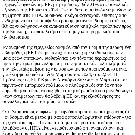
εξαγωγές αγαθών της ΕΕ, με μερίδιο σχεδόν 21% στις συνολικές
εξαγωγές της ΕΕ για το 2024. Ενώ οι δασμοί πιθανόν να μειώσουν
τη ζήτηση στις ΗΠΑ, οι οικονομολόγοι ανησυχούν επίσης για το
ενδεχόμενο οι ακόμα υψηλότεροι αμερικανικοί δασμοί κατά της
Κίνας να οδηγήσουν σε ανακατεύθυνση κινεζικών προϊόντων προς
την Ευρώπη, με αποτέλεσμα ακόμα μεγαλύτερη μείωση του
πληθωρισμού.
Εν αναμονή της εξαγγελίας δασμών από τον Τραμπ την περασμένη
εβδομάδα, η ΕΚΤ άφησε ανοιχτό το ενδεχόμενο διακοπής των
μειώσεων επιτοκίων, υιοθετώντας ένα τόνο πιο περιοριστικό ως
προς την περαιτέρω χαλάρωση της νομισματικής πολιτικής μετά
την τελευταία μείωση των επιτοκίων της τον προηγούμενο μήνα,
για έκτη φορά από τα μέσα Μαρτίου του 2024, στο 2,5%. Η
Πρόεδρος της ΕΚΤ Κριστίν Λαγκάρντ δήλωσε το Μάρτιο ότι, σε
περίπτωση εμπορικού πολέμου, ο πληθωρισμός στη ζώνη του
ευρώ θα μπορούσε να αυξηθεί κατά μισή ποσοστιαία μονάδα λόγω
«των αντίμετρων που θα λάβει η ΕΕ και της εξασθένησης της
συναλλαγματικής ισοτιμίας του ευρώ».
Ο κ. Στουρνάρας διαφωνεί με την άποψη αυτή, υποστηρίζοντας ότι
«οι δασμοί είναι μέτρο με σαφώς αποπληθωριστική επίδραση» για
τη ζώνη του ευρώ. Τόνισε ότι τα μέτρα προστατευτισμού που
λαμβάνουν οι ΗΠΑ είναι «χειρότερα από ό,τι αναμενόταν» και
έχουν δημιουργήσει «πρωτοφανή» βαθμό «αβεβαιότητας για τις