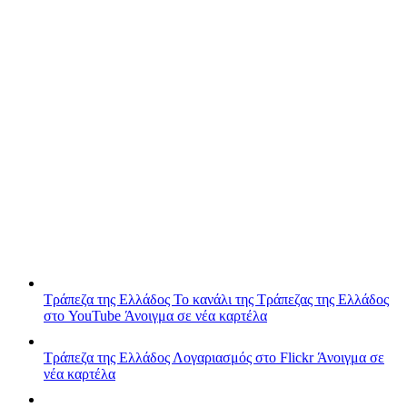
Τράπεζα της Ελλάδος
Το κανάλι της Τράπεζας της Ελλάδος
στο YouTube
Άνοιγμα σε νέα καρτέλα
Τράπεζα της Ελλάδος
Λογαριασμός στο Flickr
Άνοιγμα σε
νέα καρτέλα