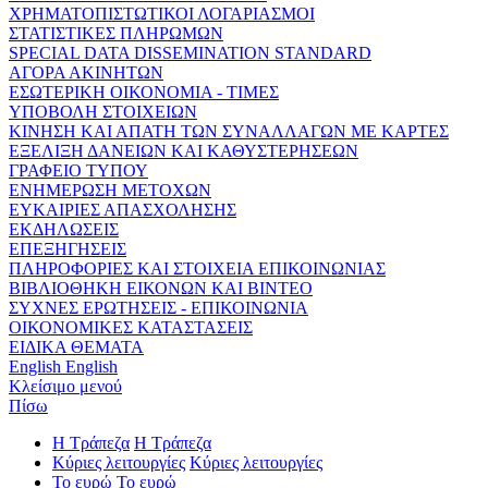
ΧΡΗΜΑΤΟΠΙΣΤΩΤΙΚΟΙ ΛΟΓΑΡΙΑΣΜΟΙ
ΣΤΑΤΙΣΤΙΚΕΣ ΠΛΗΡΩΜΩΝ
SPECIAL DATA DISSEMINATION STANDARD
ΑΓΟΡΑ ΑΚΙΝΗΤΩΝ
ΕΣΩΤΕΡΙΚΗ ΟΙΚΟΝΟΜΙΑ - ΤΙΜΕΣ
ΥΠΟΒΟΛΗ ΣΤΟΙΧΕΙΩΝ
ΚΙΝΗΣΗ ΚΑΙ ΑΠΑΤΗ ΤΩΝ ΣΥΝΑΛΛΑΓΩΝ ΜΕ ΚΑΡΤΕΣ
ΕΞΕΛΙΞΗ ΔΑΝΕΙΩΝ ΚΑΙ ΚΑΘΥΣΤΕΡΗΣΕΩΝ
ΓΡΑΦΕΙΟ ΤΥΠΟΥ
ΕΝΗΜΕΡΩΣΗ ΜΕΤΟΧΩΝ
ΕΥΚΑΙΡΙΕΣ ΑΠΑΣΧΟΛΗΣΗΣ
ΕΚΔΗΛΩΣΕΙΣ
ΕΠΕΞΗΓΗΣΕΙΣ
ΠΛΗΡΟΦΟΡΙΕΣ ΚΑΙ ΣΤΟΙΧΕΙΑ ΕΠΙΚΟΙΝΩΝΙΑΣ
ΒΙΒΛΙΟΘΗΚΗ ΕΙΚΟΝΩΝ ΚΑΙ ΒΙΝΤΕΟ
ΣΥΧΝΕΣ ΕΡΩΤΗΣΕΙΣ - ΕΠΙΚΟΙΝΩΝΙΑ
ΟΙΚΟΝΟΜΙΚΕΣ ΚΑΤΑΣΤΑΣΕΙΣ
ΕΙΔΙΚΑ ΘΕΜΑΤΑ
English
English
Κλείσιμο μενού
Πίσω
Η Τράπεζα
Η Τράπεζα
Κύριες λειτουργίες
Κύριες λειτουργίες
Το ευρώ
Το ευρώ