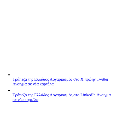
Τράπεζα της Ελλάδος
Λογαριασμός στο X πρώην Twitter
Άνοιγμα σε νέα καρτέλα
Τράπεζα της Ελλάδος
Λογαριασμός στο LinkedIn
Άνοιγμα
σε νέα καρτέλα