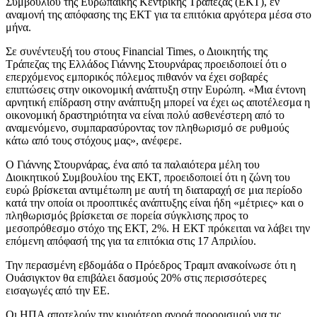
Συμβουλίου της Ευρωπαϊκής Κεντρικής Τράπεζας (ΕΚΤ), εν
αναμονή της απόφασης της ΕΚΤ για τα επιτόκια αργότερα μέσα στο
μήνα.
Σε συνέντευξή του στους Financial Times, ο Διοικητής της
Τράπεζας της Ελλάδος Γιάννης Στουρνάρας προειδοποιεί ότι ο
επερχόμενος εμπορικός πόλεμος πιθανόν να έχει σοβαρές
επιπτώσεις στην οικονομική ανάπτυξη στην Ευρώπη. «Μια έντονη
αρνητική επίδραση στην ανάπτυξη μπορεί να έχει ως αποτέλεσμα η
οικονομική δραστηριότητα να είναι πολύ ασθενέστερη από το
αναμενόμενο, συμπαρασύροντας τον πληθωρισμό σε ρυθμούς
κάτω από τους στόχους μας», ανέφερε.
Ο Γιάννης Στουρνάρας, ένα από τα παλαιότερα μέλη του
Διοικητικού Συμβουλίου της ΕΚΤ, προειδοποιεί ότι η ζώνη του
ευρώ βρίσκεται αντιμέτωπη με αυτή τη διαταραχή σε μια περίοδο
κατά την οποία οι προοπτικές ανάπτυξης είναι ήδη «μέτριες» και ο
πληθωρισμός βρίσκεται σε πορεία σύγκλισης προς το
μεσοπρόθεσμο στόχο της ΕΚΤ, 2%. Η ΕΚΤ πρόκειται να λάβει την
επόμενη απόφασή της για τα επιτόκια στις 17 Απριλίου.
Την περασμένη εβδομάδα ο Πρόεδρος Τραμπ ανακοίνωσε ότι η
Ουάσιγκτον θα επιβάλει δασμούς 20% στις περισσότερες
εισαγωγές από την ΕΕ.
Οι ΗΠΑ αποτελούν την κυριότερη αγορά προορισμού για τις