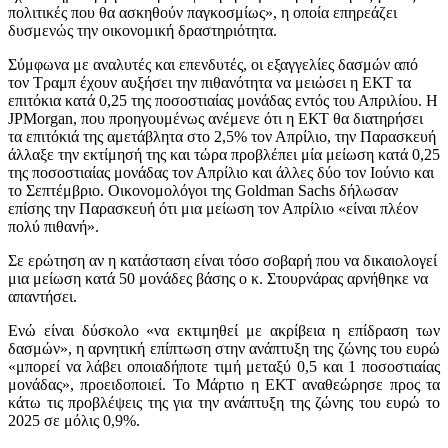
πολιτικές που θα ασκηθούν παγκοσμίως», η οποία επηρεάζει
δυσμενώς την οικονομική δραστηριότητα.
Σύμφωνα με αναλυτές και επενδυτές, οι εξαγγελίες δασμών από
τον Τραμπ έχουν αυξήσει την πιθανότητα να μειώσει η ΕΚΤ τα
επιτόκια κατά 0,25 της ποσοστιαίας μονάδας εντός του Απριλίου. Η
JPMorgan, που προηγουμένως ανέμενε ότι η ΕΚΤ θα διατηρήσει
τα επιτόκιά της αμετάβλητα στο 2,5% τον Απρίλιο, την Παρασκευή
άλλαξε την εκτίμησή της και τώρα προβλέπει μία μείωση κατά 0,25
της ποσοστιαίας μονάδας τον Απρίλιο και άλλες δύο τον Ιούνιο και
το Σεπτέμβριο. Οικονομολόγοι της Goldman Sachs δήλωσαν
επίσης την Παρασκευή ότι μια μείωση τον Απρίλιο «είναι πλέον
πολύ πιθανή».
Σε ερώτηση αν η κατάσταση είναι τόσο σοβαρή που να δικαιολογεί
μια μείωση κατά 50 μονάδες βάσης ο κ. Στουρνάρας αρνήθηκε να
απαντήσει.
Ενώ είναι δύσκολο «να εκτιμηθεί με ακρίβεια η επίδραση των
δασμών», η αρνητική επίπτωση στην ανάπτυξη της ζώνης του ευρώ
«μπορεί να λάβει οποιαδήποτε τιμή μεταξύ 0,5 και 1 ποσοστιαίας
μονάδας», προειδοποιεί. Το Μάρτιο η ΕΚΤ αναθεώρησε προς τα
κάτω τις προβλέψεις της για την ανάπτυξη της ζώνης του ευρώ το
2025 σε μόλις 0,9%.