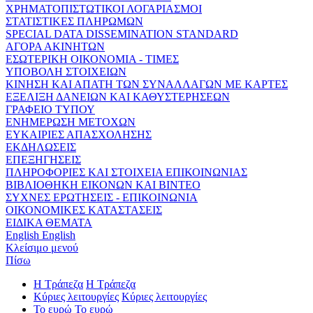
ΧΡΗΜΑΤΟΠΙΣΤΩΤΙΚΟΙ ΛΟΓΑΡΙΑΣΜΟΙ
ΣΤΑΤΙΣΤΙΚΕΣ ΠΛΗΡΩΜΩΝ
SPECIAL DATA DISSEMINATION STANDARD
ΑΓΟΡΑ ΑΚΙΝΗΤΩΝ
ΕΣΩΤΕΡΙΚΗ ΟΙΚΟΝΟΜΙΑ - ΤΙΜΕΣ
ΥΠΟΒΟΛΗ ΣΤΟΙΧΕΙΩΝ
ΚΙΝΗΣΗ ΚΑΙ ΑΠΑΤΗ ΤΩΝ ΣΥΝΑΛΛΑΓΩΝ ΜΕ ΚΑΡΤΕΣ
ΕΞΕΛΙΞΗ ΔΑΝΕΙΩΝ ΚΑΙ ΚΑΘΥΣΤΕΡΗΣΕΩΝ
ΓΡΑΦΕΙΟ ΤΥΠΟΥ
ΕΝΗΜΕΡΩΣΗ ΜΕΤΟΧΩΝ
ΕΥΚΑΙΡΙΕΣ ΑΠΑΣΧΟΛΗΣΗΣ
ΕΚΔΗΛΩΣΕΙΣ
ΕΠΕΞΗΓΗΣΕΙΣ
ΠΛΗΡΟΦΟΡΙΕΣ ΚΑΙ ΣΤΟΙΧΕΙΑ ΕΠΙΚΟΙΝΩΝΙΑΣ
ΒΙΒΛΙΟΘΗΚΗ ΕΙΚΟΝΩΝ ΚΑΙ ΒΙΝΤΕΟ
ΣΥΧΝΕΣ ΕΡΩΤΗΣΕΙΣ - ΕΠΙΚΟΙΝΩΝΙΑ
ΟΙΚΟΝΟΜΙΚΕΣ ΚΑΤΑΣΤΑΣΕΙΣ
ΕΙΔΙΚΑ ΘΕΜΑΤΑ
English
English
Κλείσιμο μενού
Πίσω
Η Τράπεζα
Η Τράπεζα
Κύριες λειτουργίες
Κύριες λειτουργίες
Το ευρώ
Το ευρώ