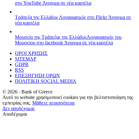
στο YouTube
Άνοιγμα σε νέα καρτέλα
Τράπεζα της Ελλάδος
Λογαριασμός στο Flickr
Άνοιγμα σε
νέα καρτέλα
Μουσείο της Τράπεζας της Ελλάδος
Λογαριασμός του
Μουσείου στο facebook
Άνοιγμα σε νέα καρτέλα
ΟΡΟΙ ΧΡΗΣΗΣ
SITEMAP
GDPR
RSS
ΕΠΕΞΗΓΗΣΗ ΟΡΩΝ
ΠΟΛΙΤΙΚΗ SOCIAL MEDIA
©
2026
- Bank of Greece
Αυτό το website χρησιμοποιεί cookies για την βελτιστοποίηση της
εμπειρίας σας.
Μάθετε περισσότερα
Δεν αποδέχομαι
Αποδέχομαι