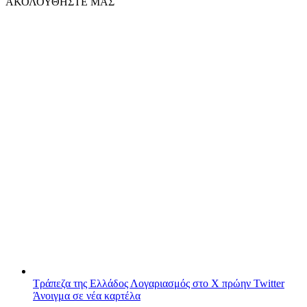
ΑΚΟΛΟΥΘΗΣΤΕ ΜΑΣ
Τράπεζα της Ελλάδος
Λογαριασμός στο X πρώην Twitter
Άνοιγμα σε νέα καρτέλα