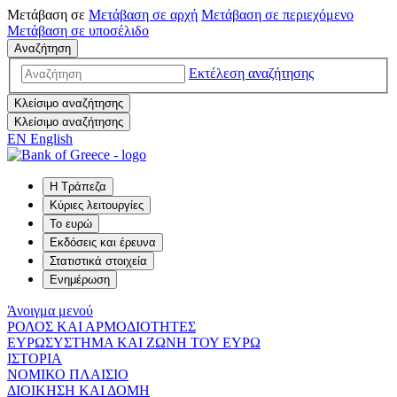
Μετάβαση σε
Μετάβαση σε
αρχή
Μετάβαση σε
περιεχόμενο
Μετάβαση σε
υποσέλιδο
Αναζήτηση
Εκτέλεση αναζήτησης
Κλείσιμο αναζήτησης
Κλείσιμο αναζήτησης
EN
English
Η Τράπεζα
Κύριες λειτουργίες
Το ευρώ
Εκδόσεις και έρευνα
Στατιστικά στοιχεία
Ενημέρωση
Άνοιγμα μενού
ΡΟΛΟΣ ΚΑΙ ΑΡΜΟΔΙΟΤΗΤΕΣ
ΕΥΡΩΣΥΣΤΗΜΑ ΚΑΙ ΖΩΝΗ ΤΟΥ ΕΥΡΩ
ΙΣΤΟΡΙΑ
ΝΟΜΙΚΟ ΠΛΑΙΣΙΟ
ΔΙΟΙΚΗΣΗ ΚΑΙ ΔΟΜΗ