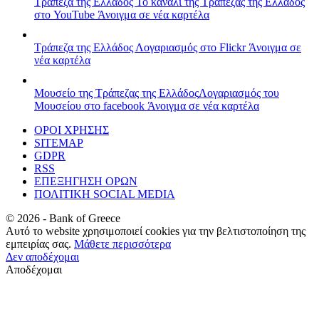
Τράπεζα της Ελλάδος
Το κανάλι της Τράπεζας της Ελλάδος
στο YouTube
Άνοιγμα σε νέα καρτέλα
Τράπεζα της Ελλάδος
Λογαριασμός στο Flickr
Άνοιγμα σε
νέα καρτέλα
Μουσείο της Τράπεζας της Ελλάδος
Λογαριασμός του
Μουσείου στο facebook
Άνοιγμα σε νέα καρτέλα
ΟΡΟΙ ΧΡΗΣΗΣ
SITEMAP
GDPR
RSS
ΕΠΕΞΗΓΗΣΗ ΟΡΩΝ
ΠΟΛΙΤΙΚΗ SOCIAL MEDIA
©
2026
- Bank of Greece
Αυτό το website χρησιμοποιεί cookies για την βελτιστοποίηση της
εμπειρίας σας.
Μάθετε περισσότερα
Δεν αποδέχομαι
Αποδέχομαι