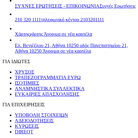
ΣΥΧΝΕΣ ΕΡΩΤΗΣΕΙΣ - ΕΠΙΚΟΙΝΩΝΙΑ
Συχνές Ερωτήσεις
210 320 1111
τηλεφωνικό κέντρο 2103201111
Χάρτης
χάρτης
Άνοιγμα σε νέα καρτέλα
Ελ. Βενιζέλου 21, Αθήνα 10250
οδός Πανεπιστημίου 21,
Αθήνα 10250
Άνοιγμα σε νέα καρτέλα
ΓΙΑ ΙΔΙΩΤΕΣ
ΧΡΥΣΟΣ
ΤΡΑΠΕΖΟΓΡΑΜΜΑΤΙΑ ΕΥΡΩ
ΙΣΟΤΙΜΙΕΣ
ΑΝΑΜΝΗΣΤΙΚΑ ΣΥΛΛΕΚΤΙΚΑ
ΕΥΚΑΙΡΙΕΣ ΑΠΑΣΧΟΛΗΣΗΣ
ΓΙΑ ΕΠΙΧΕΙΡΗΣΕΙΣ
ΥΠΟΒΟΛΗ ΣΤΟΙΧΕΙΩΝ
ΑΔΕΙΟΔΟΤΗΣΕΙΣ
ΚΥΡΩΣΕΙΣ
DIREQT