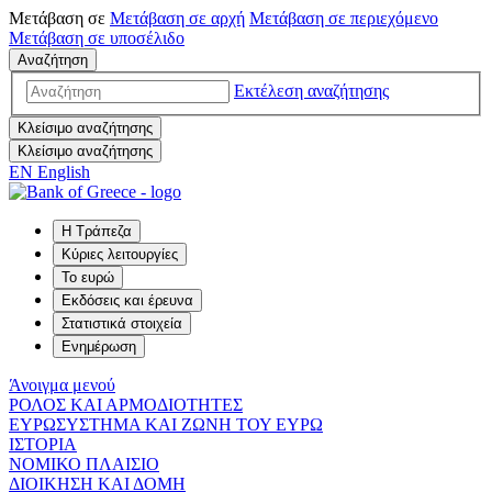
Μετάβαση σε
Μετάβαση σε
αρχή
Μετάβαση σε
περιεχόμενο
Μετάβαση σε
υποσέλιδο
Αναζήτηση
Εκτέλεση αναζήτησης
Κλείσιμο αναζήτησης
Κλείσιμο αναζήτησης
EN
English
Η Τράπεζα
Κύριες λειτουργίες
Το ευρώ
Εκδόσεις και έρευνα
Στατιστικά στοιχεία
Ενημέρωση
Άνοιγμα μενού
ΡΟΛΟΣ ΚΑΙ ΑΡΜΟΔΙΟΤΗΤΕΣ
ΕΥΡΩΣΥΣΤΗΜΑ ΚΑΙ ΖΩΝΗ ΤΟΥ ΕΥΡΩ
ΙΣΤΟΡΙΑ
ΝΟΜΙΚΟ ΠΛΑΙΣΙΟ
ΔΙΟΙΚΗΣΗ ΚΑΙ ΔΟΜΗ