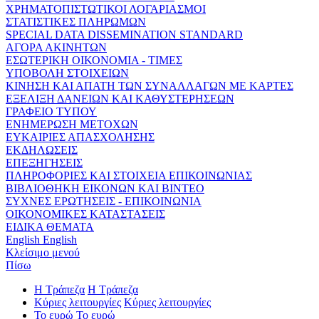
ΧΡΗΜΑΤΟΠΙΣΤΩΤΙΚΟΙ ΛΟΓΑΡΙΑΣΜΟΙ
ΣΤΑΤΙΣΤΙΚΕΣ ΠΛΗΡΩΜΩΝ
SPECIAL DATA DISSEMINATION STANDARD
ΑΓΟΡΑ ΑΚΙΝΗΤΩΝ
ΕΣΩΤΕΡΙΚΗ ΟΙΚΟΝΟΜΙΑ - ΤΙΜΕΣ
ΥΠΟΒΟΛΗ ΣΤΟΙΧΕΙΩΝ
ΚΙΝΗΣΗ ΚΑΙ ΑΠΑΤΗ ΤΩΝ ΣΥΝΑΛΛΑΓΩΝ ΜΕ ΚΑΡΤΕΣ
ΕΞΕΛΙΞΗ ΔΑΝΕΙΩΝ ΚΑΙ ΚΑΘΥΣΤΕΡΗΣΕΩΝ
ΓΡΑΦΕΙΟ ΤΥΠΟΥ
ΕΝΗΜΕΡΩΣΗ ΜΕΤΟΧΩΝ
ΕΥΚΑΙΡΙΕΣ ΑΠΑΣΧΟΛΗΣΗΣ
ΕΚΔΗΛΩΣΕΙΣ
ΕΠΕΞΗΓΗΣΕΙΣ
ΠΛΗΡΟΦΟΡΙΕΣ ΚΑΙ ΣΤΟΙΧΕΙΑ ΕΠΙΚΟΙΝΩΝΙΑΣ
ΒΙΒΛΙΟΘΗΚΗ ΕΙΚΟΝΩΝ ΚΑΙ ΒΙΝΤΕΟ
ΣΥΧΝΕΣ ΕΡΩΤΗΣΕΙΣ - ΕΠΙΚΟΙΝΩΝΙΑ
ΟΙΚΟΝΟΜΙΚΕΣ ΚΑΤΑΣΤΑΣΕΙΣ
ΕΙΔΙΚΑ ΘΕΜΑΤΑ
English
English
Κλείσιμο μενού
Πίσω
Η Τράπεζα
Η Τράπεζα
Κύριες λειτουργίες
Κύριες λειτουργίες
Το ευρώ
Το ευρώ