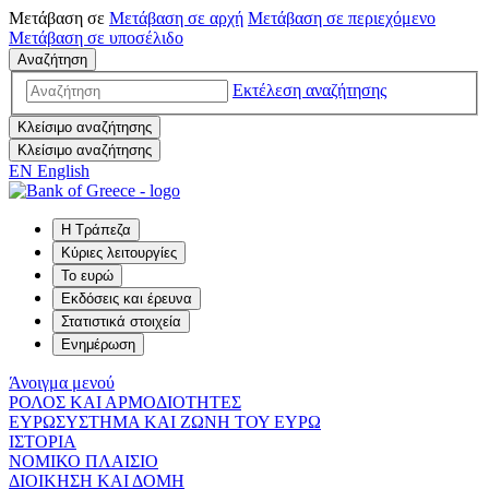
Μετάβαση σε
Μετάβαση σε
αρχή
Μετάβαση σε
περιεχόμενο
Μετάβαση σε
υποσέλιδο
Αναζήτηση
Εκτέλεση αναζήτησης
Κλείσιμο αναζήτησης
Κλείσιμο αναζήτησης
EN
English
Η Τράπεζα
Κύριες λειτουργίες
Το ευρώ
Εκδόσεις και έρευνα
Στατιστικά στοιχεία
Ενημέρωση
Άνοιγμα μενού
ΡΟΛΟΣ ΚΑΙ ΑΡΜΟΔΙΟΤΗΤΕΣ
ΕΥΡΩΣΥΣΤΗΜΑ ΚΑΙ ΖΩΝΗ ΤΟΥ ΕΥΡΩ
ΙΣΤΟΡΙΑ
ΝΟΜΙΚΟ ΠΛΑΙΣΙΟ
ΔΙΟΙΚΗΣΗ ΚΑΙ ΔΟΜΗ