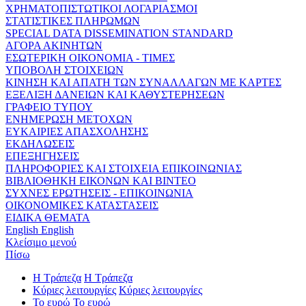
ΧΡΗΜΑΤΟΠΙΣΤΩΤΙΚΟΙ ΛΟΓΑΡΙΑΣΜΟΙ
ΣΤΑΤΙΣΤΙΚΕΣ ΠΛΗΡΩΜΩΝ
SPECIAL DATA DISSEMINATION STANDARD
ΑΓΟΡΑ ΑΚΙΝΗΤΩΝ
ΕΣΩΤΕΡΙΚΗ ΟΙΚΟΝΟΜΙΑ - ΤΙΜΕΣ
ΥΠΟΒΟΛΗ ΣΤΟΙΧΕΙΩΝ
ΚΙΝΗΣΗ ΚΑΙ ΑΠΑΤΗ ΤΩΝ ΣΥΝΑΛΛΑΓΩΝ ΜΕ ΚΑΡΤΕΣ
ΕΞΕΛΙΞΗ ΔΑΝΕΙΩΝ ΚΑΙ ΚΑΘΥΣΤΕΡΗΣΕΩΝ
ΓΡΑΦΕΙΟ ΤΥΠΟΥ
ΕΝΗΜΕΡΩΣΗ ΜΕΤΟΧΩΝ
ΕΥΚΑΙΡΙΕΣ ΑΠΑΣΧΟΛΗΣΗΣ
ΕΚΔΗΛΩΣΕΙΣ
ΕΠΕΞΗΓΗΣΕΙΣ
ΠΛΗΡΟΦΟΡΙΕΣ ΚΑΙ ΣΤΟΙΧΕΙΑ ΕΠΙΚΟΙΝΩΝΙΑΣ
ΒΙΒΛΙΟΘΗΚΗ ΕΙΚΟΝΩΝ ΚΑΙ ΒΙΝΤΕΟ
ΣΥΧΝΕΣ ΕΡΩΤΗΣΕΙΣ - ΕΠΙΚΟΙΝΩΝΙΑ
ΟΙΚΟΝΟΜΙΚΕΣ ΚΑΤΑΣΤΑΣΕΙΣ
ΕΙΔΙΚΑ ΘΕΜΑΤΑ
English
English
Κλείσιμο μενού
Πίσω
Η Τράπεζα
Η Τράπεζα
Κύριες λειτουργίες
Κύριες λειτουργίες
Το ευρώ
Το ευρώ