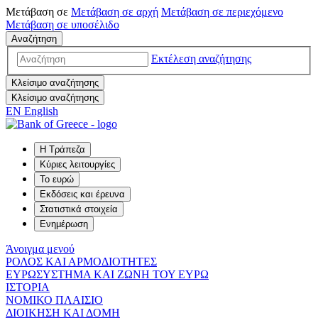
Μετάβαση σε
Μετάβαση σε
αρχή
Μετάβαση σε
περιεχόμενο
Μετάβαση σε
υποσέλιδο
Αναζήτηση
Εκτέλεση αναζήτησης
Κλείσιμο αναζήτησης
Κλείσιμο αναζήτησης
EN
English
Η Τράπεζα
Κύριες λειτουργίες
Το ευρώ
Εκδόσεις και έρευνα
Στατιστικά στοιχεία
Ενημέρωση
Άνοιγμα μενού
ΡΟΛΟΣ ΚΑΙ ΑΡΜΟΔΙΟΤΗΤΕΣ
ΕΥΡΩΣΥΣΤΗΜΑ ΚΑΙ ΖΩΝΗ ΤΟΥ ΕΥΡΩ
ΙΣΤΟΡΙΑ
ΝΟΜΙΚΟ ΠΛΑΙΣΙΟ
ΔΙΟΙΚΗΣΗ ΚΑΙ ΔΟΜΗ