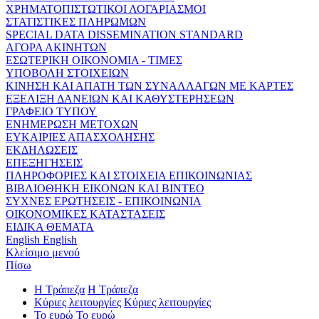
ΧΡΗΜΑΤΟΠΙΣΤΩΤΙΚΟΙ ΛΟΓΑΡΙΑΣΜΟΙ
ΣΤΑΤΙΣΤΙΚΕΣ ΠΛΗΡΩΜΩΝ
SPECIAL DATA DISSEMINATION STANDARD
ΑΓΟΡΑ ΑΚΙΝΗΤΩΝ
ΕΣΩΤΕΡΙΚΗ ΟΙΚΟΝΟΜΙΑ - ΤΙΜΕΣ
ΥΠΟΒΟΛΗ ΣΤΟΙΧΕΙΩΝ
ΚΙΝΗΣΗ ΚΑΙ ΑΠΑΤΗ ΤΩΝ ΣΥΝΑΛΛΑΓΩΝ ΜΕ ΚΑΡΤΕΣ
ΕΞΕΛΙΞΗ ΔΑΝΕΙΩΝ ΚΑΙ ΚΑΘΥΣΤΕΡΗΣΕΩΝ
ΓΡΑΦΕΙΟ ΤΥΠΟΥ
ΕΝΗΜΕΡΩΣΗ ΜΕΤΟΧΩΝ
ΕΥΚΑΙΡΙΕΣ ΑΠΑΣΧΟΛΗΣΗΣ
ΕΚΔΗΛΩΣΕΙΣ
ΕΠΕΞΗΓΗΣΕΙΣ
ΠΛΗΡΟΦΟΡΙΕΣ ΚΑΙ ΣΤΟΙΧΕΙΑ ΕΠΙΚΟΙΝΩΝΙΑΣ
ΒΙΒΛΙΟΘΗΚΗ ΕΙΚΟΝΩΝ ΚΑΙ ΒΙΝΤΕΟ
ΣΥΧΝΕΣ ΕΡΩΤΗΣΕΙΣ - ΕΠΙΚΟΙΝΩΝΙΑ
ΟΙΚΟΝΟΜΙΚΕΣ ΚΑΤΑΣΤΑΣΕΙΣ
ΕΙΔΙΚΑ ΘΕΜΑΤΑ
English
English
Κλείσιμο μενού
Πίσω
Η Τράπεζα
Η Τράπεζα
Κύριες λειτουργίες
Κύριες λειτουργίες
Το ευρώ
Το ευρώ