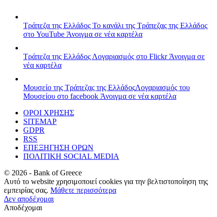
Τράπεζα της Ελλάδος
Το κανάλι της Τράπεζας της Ελλάδος
στο YouTube
Άνοιγμα σε νέα καρτέλα
Τράπεζα της Ελλάδος
Λογαριασμός στο Flickr
Άνοιγμα σε
νέα καρτέλα
Μουσείο της Τράπεζας της Ελλάδος
Λογαριασμός του
Μουσείου στο facebook
Άνοιγμα σε νέα καρτέλα
ΟΡΟΙ ΧΡΗΣΗΣ
SITEMAP
GDPR
RSS
ΕΠΕΞΗΓΗΣΗ ΟΡΩΝ
ΠΟΛΙΤΙΚΗ SOCIAL MEDIA
©
2026
- Bank of Greece
Αυτό το website χρησιμοποιεί cookies για την βελτιστοποίηση της
εμπειρίας σας.
Μάθετε περισσότερα
Δεν αποδέχομαι
Αποδέχομαι