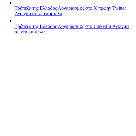
Τράπεζα της Ελλάδος
Λογαριασμός στο X πρώην Twitter
Άνοιγμα σε νέα καρτέλα
Τράπεζα της Ελλάδος
Λογαριασμός στο LinkedIn
Άνοιγμα
σε νέα καρτέλα