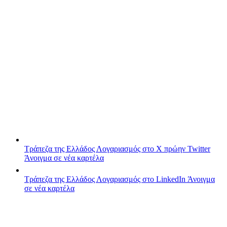
Τράπεζα της Ελλάδος
Λογαριασμός στο X πρώην Twitter
Άνοιγμα σε νέα καρτέλα
Τράπεζα της Ελλάδος
Λογαριασμός στο LinkedIn
Άνοιγμα
σε νέα καρτέλα