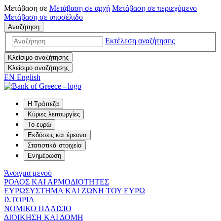
Μετάβαση σε
Μετάβαση σε
αρχή
Μετάβαση σε
περιεχόμενο
Μετάβαση σε
υποσέλιδο
Αναζήτηση
Εκτέλεση αναζήτησης
Κλείσιμο αναζήτησης
Κλείσιμο αναζήτησης
EN
English
Η Τράπεζα
Κύριες λειτουργίες
Το ευρώ
Εκδόσεις και έρευνα
Στατιστικά στοιχεία
Ενημέρωση
Άνοιγμα μενού
ΡΟΛΟΣ ΚΑΙ ΑΡΜΟΔΙΟΤΗΤΕΣ
ΕΥΡΩΣΥΣΤΗΜΑ ΚΑΙ ΖΩΝΗ ΤΟΥ ΕΥΡΩ
ΙΣΤΟΡΙΑ
ΝΟΜΙΚΟ ΠΛΑΙΣΙΟ
ΔΙΟΙΚΗΣΗ ΚΑΙ ΔΟΜΗ