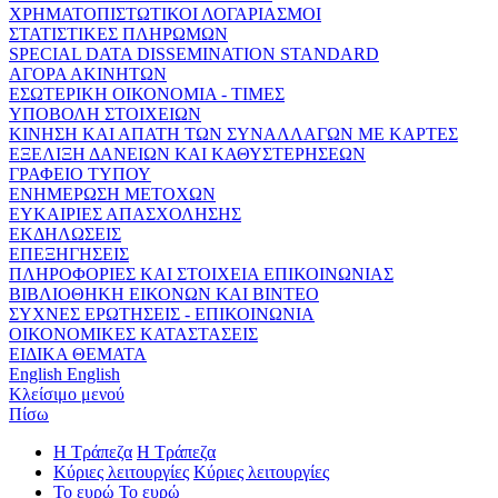
ΧΡΗΜΑΤΟΠΙΣΤΩΤΙΚΟΙ ΛΟΓΑΡΙΑΣΜΟΙ
ΣΤΑΤΙΣΤΙΚΕΣ ΠΛΗΡΩΜΩΝ
SPECIAL DATA DISSEMINATION STANDARD
ΑΓΟΡΑ ΑΚΙΝΗΤΩΝ
ΕΣΩΤΕΡΙΚΗ ΟΙΚΟΝΟΜΙΑ - ΤΙΜΕΣ
ΥΠΟΒΟΛΗ ΣΤΟΙΧΕΙΩΝ
ΚΙΝΗΣΗ ΚΑΙ ΑΠΑΤΗ ΤΩΝ ΣΥΝΑΛΛΑΓΩΝ ΜΕ ΚΑΡΤΕΣ
ΕΞΕΛΙΞΗ ΔΑΝΕΙΩΝ ΚΑΙ ΚΑΘΥΣΤΕΡΗΣΕΩΝ
ΓΡΑΦΕΙΟ ΤΥΠΟΥ
ΕΝΗΜΕΡΩΣΗ ΜΕΤΟΧΩΝ
ΕΥΚΑΙΡΙΕΣ ΑΠΑΣΧΟΛΗΣΗΣ
ΕΚΔΗΛΩΣΕΙΣ
ΕΠΕΞΗΓΗΣΕΙΣ
ΠΛΗΡΟΦΟΡΙΕΣ ΚΑΙ ΣΤΟΙΧΕΙΑ ΕΠΙΚΟΙΝΩΝΙΑΣ
ΒΙΒΛΙΟΘΗΚΗ ΕΙΚΟΝΩΝ ΚΑΙ ΒΙΝΤΕΟ
ΣΥΧΝΕΣ ΕΡΩΤΗΣΕΙΣ - ΕΠΙΚΟΙΝΩΝΙΑ
ΟΙΚΟΝΟΜΙΚΕΣ ΚΑΤΑΣΤΑΣΕΙΣ
ΕΙΔΙΚΑ ΘΕΜΑΤΑ
English
English
Κλείσιμο μενού
Πίσω
Η Τράπεζα
Η Τράπεζα
Κύριες λειτουργίες
Κύριες λειτουργίες
Το ευρώ
Το ευρώ