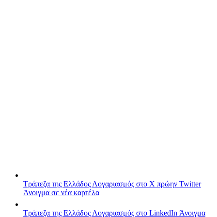
Τράπεζα της Ελλάδος
Λογαριασμός στο X πρώην Twitter
Άνοιγμα σε νέα καρτέλα
Τράπεζα της Ελλάδος
Λογαριασμός στο LinkedIn
Άνοιγμα