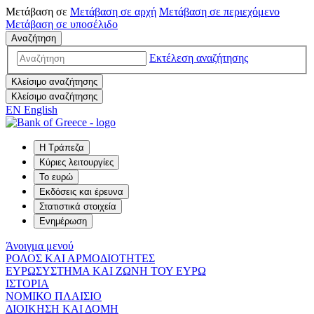
Μετάβαση σε
Μετάβαση σε
αρχή
Μετάβαση σε
περιεχόμενο
Μετάβαση σε
υποσέλιδο
Αναζήτηση
Εκτέλεση αναζήτησης
Κλείσιμο αναζήτησης
Κλείσιμο αναζήτησης
EN
English
Η Τράπεζα
Κύριες λειτουργίες
Το ευρώ
Εκδόσεις και έρευνα
Στατιστικά στοιχεία
Ενημέρωση
Άνοιγμα μενού
ΡΟΛΟΣ ΚΑΙ ΑΡΜΟΔΙΟΤΗΤΕΣ
ΕΥΡΩΣΥΣΤΗΜΑ ΚΑΙ ΖΩΝΗ ΤΟΥ ΕΥΡΩ
ΙΣΤΟΡΙΑ
ΝΟΜΙΚΟ ΠΛΑΙΣΙΟ
ΔΙΟΙΚΗΣΗ ΚΑΙ ΔΟΜΗ