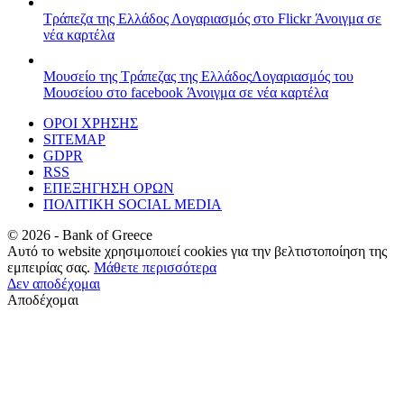
Τράπεζα της Ελλάδος
Λογαριασμός στο Flickr
Άνοιγμα σε
νέα καρτέλα
Μουσείο της Τράπεζας της Ελλάδος
Λογαριασμός του
Μουσείου στο facebook
Άνοιγμα σε νέα καρτέλα
ΟΡΟΙ ΧΡΗΣΗΣ
SITEMAP
GDPR
RSS
ΕΠΕΞΗΓΗΣΗ ΟΡΩΝ
ΠΟΛΙΤΙΚΗ SOCIAL MEDIA
©
2026
- Bank of Greece
Αυτό το website χρησιμοποιεί cookies για την βελτιστοποίηση της
εμπειρίας σας.
Μάθετε περισσότερα
Δεν αποδέχομαι
Αποδέχομαι