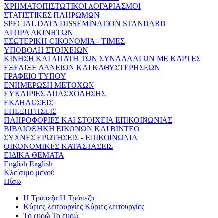
ΧΡΗΜΑΤΟΠΙΣΤΩΤΙΚΟΙ ΛΟΓΑΡΙΑΣΜΟΙ
ΣΤΑΤΙΣΤΙΚΕΣ ΠΛΗΡΩΜΩΝ
SPECIAL DATA DISSEMINATION STANDARD
ΑΓΟΡΑ ΑΚΙΝΗΤΩΝ
ΕΣΩΤΕΡΙΚΗ ΟΙΚΟΝΟΜΙΑ - ΤΙΜΕΣ
ΥΠΟΒΟΛΗ ΣΤΟΙΧΕΙΩΝ
ΚΙΝΗΣΗ ΚΑΙ ΑΠΑΤΗ ΤΩΝ ΣΥΝΑΛΛΑΓΩΝ ΜΕ ΚΑΡΤΕΣ
ΕΞΕΛΙΞΗ ΔΑΝΕΙΩΝ ΚΑΙ ΚΑΘΥΣΤΕΡΗΣΕΩΝ
ΓΡΑΦΕΙΟ ΤΥΠΟΥ
ΕΝΗΜΕΡΩΣΗ ΜΕΤΟΧΩΝ
ΕΥΚΑΙΡΙΕΣ ΑΠΑΣΧΟΛΗΣΗΣ
ΕΚΔΗΛΩΣΕΙΣ
ΕΠΕΞΗΓΗΣΕΙΣ
ΠΛΗΡΟΦΟΡΙΕΣ ΚΑΙ ΣΤΟΙΧΕΙΑ ΕΠΙΚΟΙΝΩΝΙΑΣ
ΒΙΒΛΙΟΘΗΚΗ ΕΙΚΟΝΩΝ ΚΑΙ ΒΙΝΤΕΟ
ΣΥΧΝΕΣ ΕΡΩΤΗΣΕΙΣ - ΕΠΙΚΟΙΝΩΝΙΑ
ΟΙΚΟΝΟΜΙΚΕΣ ΚΑΤΑΣΤΑΣΕΙΣ
ΕΙΔΙΚΑ ΘΕΜΑΤΑ
English
English
Κλείσιμο μενού
Πίσω
Η Τράπεζα
Η Τράπεζα
Κύριες λειτουργίες
Κύριες λειτουργίες
Το ευρώ
Το ευρώ