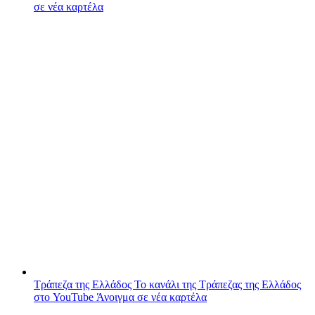
σε νέα καρτέλα
Τράπεζα της Ελλάδος
Το κανάλι της Τράπεζας της Ελλάδος
στο YouTube
Άνοιγμα σε νέα καρτέλα