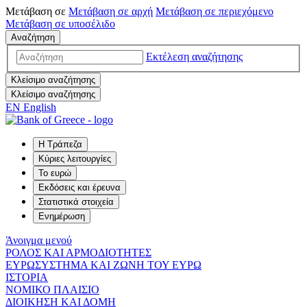
Μετάβαση σε
Μετάβαση σε
αρχή
Μετάβαση σε
περιεχόμενο
Μετάβαση σε
υποσέλιδο
Αναζήτηση
Εκτέλεση αναζήτησης
Κλείσιμο αναζήτησης
Κλείσιμο αναζήτησης
EN
English
Η Τράπεζα
Κύριες λειτουργίες
Το ευρώ
Εκδόσεις και έρευνα
Στατιστικά στοιχεία
Ενημέρωση
Άνοιγμα μενού
ΡΟΛΟΣ ΚΑΙ ΑΡΜΟΔΙΟΤΗΤΕΣ
ΕΥΡΩΣΥΣΤΗΜΑ ΚΑΙ ΖΩΝΗ ΤΟΥ ΕΥΡΩ
ΙΣΤΟΡΙΑ
ΝΟΜΙΚΟ ΠΛΑΙΣΙΟ
ΔΙΟΙΚΗΣΗ ΚΑΙ ΔΟΜΗ