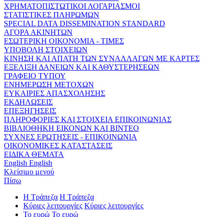
ΧΡΗΜΑΤΟΠΙΣΤΩΤΙΚΟΙ ΛΟΓΑΡΙΑΣΜΟΙ
ΣΤΑΤΙΣΤΙΚΕΣ ΠΛΗΡΩΜΩΝ
SPECIAL DATA DISSEMINATION STANDARD
ΑΓΟΡΑ ΑΚΙΝΗΤΩΝ
ΕΣΩΤΕΡΙΚΗ ΟΙΚΟΝΟΜΙΑ - ΤΙΜΕΣ
ΥΠΟΒΟΛΗ ΣΤΟΙΧΕΙΩΝ
ΚΙΝΗΣΗ ΚΑΙ ΑΠΑΤΗ ΤΩΝ ΣΥΝΑΛΛΑΓΩΝ ΜΕ ΚΑΡΤΕΣ
ΕΞΕΛΙΞΗ ΔΑΝΕΙΩΝ ΚΑΙ ΚΑΘΥΣΤΕΡΗΣΕΩΝ
ΓΡΑΦΕΙΟ ΤΥΠΟΥ
ΕΝΗΜΕΡΩΣΗ ΜΕΤΟΧΩΝ
ΕΥΚΑΙΡΙΕΣ ΑΠΑΣΧΟΛΗΣΗΣ
ΕΚΔΗΛΩΣΕΙΣ
ΕΠΕΞΗΓΗΣΕΙΣ
ΠΛΗΡΟΦΟΡΙΕΣ ΚΑΙ ΣΤΟΙΧΕΙΑ ΕΠΙΚΟΙΝΩΝΙΑΣ
ΒΙΒΛΙΟΘΗΚΗ ΕΙΚΟΝΩΝ ΚΑΙ ΒΙΝΤΕΟ
ΣΥΧΝΕΣ ΕΡΩΤΗΣΕΙΣ - ΕΠΙΚΟΙΝΩΝΙΑ
ΟΙΚΟΝΟΜΙΚΕΣ ΚΑΤΑΣΤΑΣΕΙΣ
ΕΙΔΙΚΑ ΘΕΜΑΤΑ
English
English
Κλείσιμο μενού
Πίσω
Η Τράπεζα
Η Τράπεζα
Κύριες λειτουργίες
Κύριες λειτουργίες
Το ευρώ
Το ευρώ