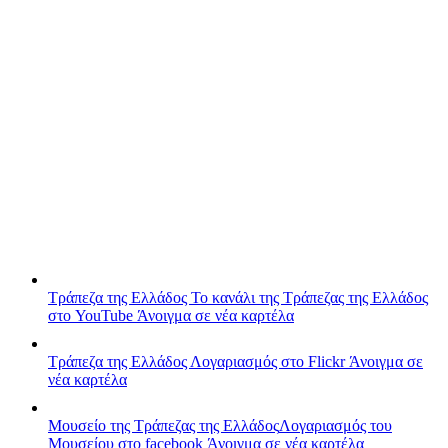
Τράπεζα της Ελλάδος
Το κανάλι της Τράπεζας της Ελλάδος
στο YouTube
Άνοιγμα σε νέα καρτέλα
Τράπεζα της Ελλάδος
Λογαριασμός στο Flickr
Άνοιγμα σε
νέα καρτέλα
Μουσείο της Τράπεζας της Ελλάδος
Λογαριασμός του
Μουσείου στο facebook
Άνοιγμα σε νέα καρτέλα