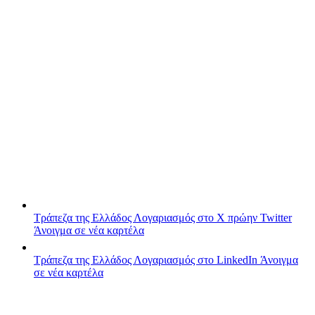
Τράπεζα της Ελλάδος
Λογαριασμός στο X πρώην Twitter
Άνοιγμα σε νέα καρτέλα
Τράπεζα της Ελλάδος
Λογαριασμός στο LinkedIn
Άνοιγμα
σε νέα καρτέλα