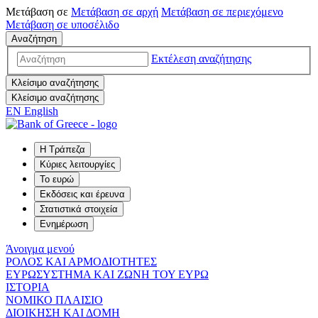
Μετάβαση σε
Μετάβαση σε
αρχή
Μετάβαση σε
περιεχόμενο
Μετάβαση σε
υποσέλιδο
Αναζήτηση
Εκτέλεση αναζήτησης
Κλείσιμο αναζήτησης
Κλείσιμο αναζήτησης
EN
English
Η Τράπεζα
Κύριες λειτουργίες
Το ευρώ
Εκδόσεις και έρευνα
Στατιστικά στοιχεία
Ενημέρωση
Άνοιγμα μενού
ΡΟΛΟΣ ΚΑΙ ΑΡΜΟΔΙΟΤΗΤΕΣ
ΕΥΡΩΣΥΣΤΗΜΑ ΚΑΙ ΖΩΝΗ ΤΟΥ ΕΥΡΩ
ΙΣΤΟΡΙΑ
ΝΟΜΙΚΟ ΠΛΑΙΣΙΟ
ΔΙΟΙΚΗΣΗ ΚΑΙ ΔΟΜΗ