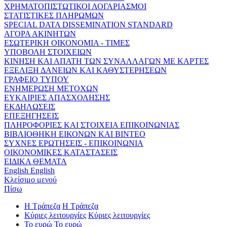
ΧΡΗΜΑΤΟΠΙΣΤΩΤΙΚΟΙ ΛΟΓΑΡΙΑΣΜΟΙ
ΣΤΑΤΙΣΤΙΚΕΣ ΠΛΗΡΩΜΩΝ
SPECIAL DATA DISSEMINATION STANDARD
ΑΓΟΡΑ ΑΚΙΝΗΤΩΝ
ΕΣΩΤΕΡΙΚΗ ΟΙΚΟΝΟΜΙΑ - ΤΙΜΕΣ
ΥΠΟΒΟΛΗ ΣΤΟΙΧΕΙΩΝ
ΚΙΝΗΣΗ ΚΑΙ ΑΠΑΤΗ ΤΩΝ ΣΥΝΑΛΛΑΓΩΝ ΜΕ ΚΑΡΤΕΣ
ΕΞΕΛΙΞΗ ΔΑΝΕΙΩΝ ΚΑΙ ΚΑΘΥΣΤΕΡΗΣΕΩΝ
ΓΡΑΦΕΙΟ ΤΥΠΟΥ
ΕΝΗΜΕΡΩΣΗ ΜΕΤΟΧΩΝ
ΕΥΚΑΙΡΙΕΣ ΑΠΑΣΧΟΛΗΣΗΣ
ΕΚΔΗΛΩΣΕΙΣ
ΕΠΕΞΗΓΗΣΕΙΣ
ΠΛΗΡΟΦΟΡΙΕΣ ΚΑΙ ΣΤΟΙΧΕΙΑ ΕΠΙΚΟΙΝΩΝΙΑΣ
ΒΙΒΛΙΟΘΗΚΗ ΕΙΚΟΝΩΝ ΚΑΙ ΒΙΝΤΕΟ
ΣΥΧΝΕΣ ΕΡΩΤΗΣΕΙΣ - ΕΠΙΚΟΙΝΩΝΙΑ
ΟΙΚΟΝΟΜΙΚΕΣ ΚΑΤΑΣΤΑΣΕΙΣ
ΕΙΔΙΚΑ ΘΕΜΑΤΑ
English
English
Κλείσιμο μενού
Πίσω
Η Τράπεζα
Η Τράπεζα
Κύριες λειτουργίες
Κύριες λειτουργίες
Το ευρώ
Το ευρώ