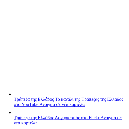
Τράπεζα της Ελλάδος
Το κανάλι της Τράπεζας της Ελλάδος
στο YouTube
Άνοιγμα σε νέα καρτέλα
Τράπεζα της Ελλάδος
Λογαριασμός στο Flickr
Άνοιγμα σε
νέα καρτέλα