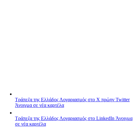
Τράπεζα της Ελλάδος
Λογαριασμός στο X πρώην Twitter
Άνοιγμα σε νέα καρτέλα
Τράπεζα της Ελλάδος
Λογαριασμός στο LinkedIn
Άνοιγμα
σε νέα καρτέλα