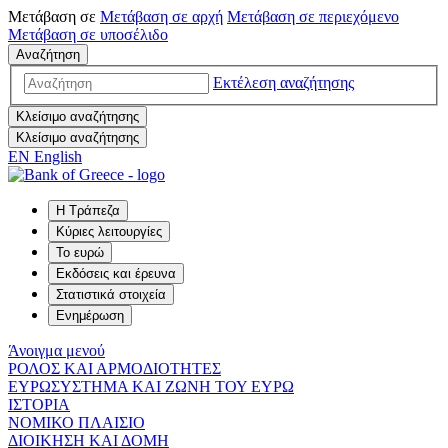
Μετάβαση σε
Μετάβαση σε
αρχή
Μετάβαση σε
περιεχόμενο
Μετάβαση σε
υποσέλιδο
Αναζήτηση
Εκτέλεση αναζήτησης
Κλείσιμο αναζήτησης
Κλείσιμο αναζήτησης
EN
English
Η Τράπεζα
Κύριες λειτουργίες
Το ευρώ
Εκδόσεις και έρευνα
Στατιστικά στοιχεία
Ενημέρωση
Άνοιγμα μενού
ΡΟΛΟΣ ΚΑΙ ΑΡΜΟΔΙΟΤΗΤΕΣ
ΕΥΡΩΣΥΣΤΗΜΑ ΚΑΙ ΖΩΝΗ ΤΟΥ ΕΥΡΩ
ΙΣΤΟΡΙΑ
ΝΟΜΙΚΟ ΠΛΑΙΣΙΟ
ΔΙΟΙΚΗΣΗ ΚΑΙ ΔΟΜΗ