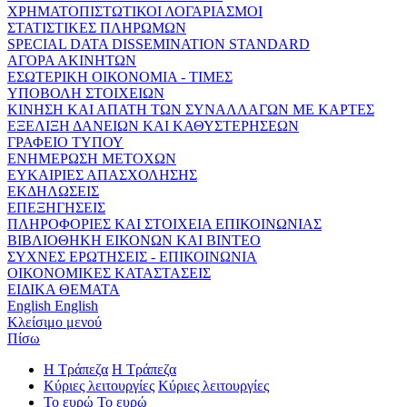
ΧΡΗΜΑΤΟΠΙΣΤΩΤΙΚΟΙ ΛΟΓΑΡΙΑΣΜΟΙ
ΣΤΑΤΙΣΤΙΚΕΣ ΠΛΗΡΩΜΩΝ
SPECIAL DATA DISSEMINATION STANDARD
ΑΓΟΡΑ ΑΚΙΝΗΤΩΝ
ΕΣΩΤΕΡΙΚΗ ΟΙΚΟΝΟΜΙΑ - ΤΙΜΕΣ
ΥΠΟΒΟΛΗ ΣΤΟΙΧΕΙΩΝ
ΚΙΝΗΣΗ ΚΑΙ ΑΠΑΤΗ ΤΩΝ ΣΥΝΑΛΛΑΓΩΝ ΜΕ ΚΑΡΤΕΣ
ΕΞΕΛΙΞΗ ΔΑΝΕΙΩΝ ΚΑΙ ΚΑΘΥΣΤΕΡΗΣΕΩΝ
ΓΡΑΦΕΙΟ ΤΥΠΟΥ
ΕΝΗΜΕΡΩΣΗ ΜΕΤΟΧΩΝ
ΕΥΚΑΙΡΙΕΣ ΑΠΑΣΧΟΛΗΣΗΣ
ΕΚΔΗΛΩΣΕΙΣ
ΕΠΕΞΗΓΗΣΕΙΣ
ΠΛΗΡΟΦΟΡΙΕΣ ΚΑΙ ΣΤΟΙΧΕΙΑ ΕΠΙΚΟΙΝΩΝΙΑΣ
ΒΙΒΛΙΟΘΗΚΗ ΕΙΚΟΝΩΝ ΚΑΙ ΒΙΝΤΕΟ
ΣΥΧΝΕΣ ΕΡΩΤΗΣΕΙΣ - ΕΠΙΚΟΙΝΩΝΙΑ
ΟΙΚΟΝΟΜΙΚΕΣ ΚΑΤΑΣΤΑΣΕΙΣ
ΕΙΔΙΚΑ ΘΕΜΑΤΑ
English
English
Κλείσιμο μενού
Πίσω
Η Τράπεζα
Η Τράπεζα
Κύριες λειτουργίες
Κύριες λειτουργίες
Το ευρώ
Το ευρώ