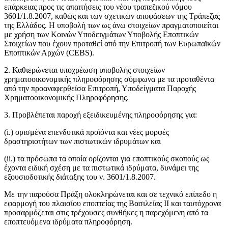
επάρκειας προς τις απαιτήσεις του νέου τραπεζικού νόμου
3601/1.8.2007, καθώς και των σχετικών αποφάσεων της Τράπεζας
της Ελλάδος. Η υποβολή των ως άνω στοιχείων πραγματοποιείται
με χρήση των Κοινών Υποδειγμάτων Υποβολής Εποπτικών
Στοιχείων που έχουν προταθεί από την Επιτροπή των Ευρωπαϊκών
Εποπτικών Αρχών (CEBS).
2. Καθιερώνεται υποχρέωση υποβολής στοιχείων
χρηματοοικονομικής πληροφόρησης σύμφωνα με τα προταθέντα
από την προαναφερθείσα Επιτροπή, Υποδείγματα Παροχής
Χρηματοοικονομικής Πληροφόρησης.
3. Προβλέπεται παροχή εξειδικευμένης πληροφόρησης για:
(i.) ορισμένα επενδυτικά προϊόντα και νέες μορφές
δραστηριοτήτων των πιστωτικών ιδρυμάτων και
(ii.) τα πρόσωπα τα οποία ορίζονται για εποπτικούς σκοπούς ως
έχοντα ειδική σχέση με τα πιστωτικά ιδρύματα, δυνάμει της
εξουσιοδοτικής διάταξης του ν. 3601/1.8.2007.
Με την παρούσα Πράξη ολοκληρώνεται και σε τεχνικό επίπεδο η
εφαρμογή του πλαισίου εποπτείας της Βασιλείας ΙΙ και ταυτόχρονα
προσαρμόζεται στις τρέχουσες συνθήκες η παρεχόμενη από τα
εποπτευόμενα ιδρύματα πληροφόρηση.