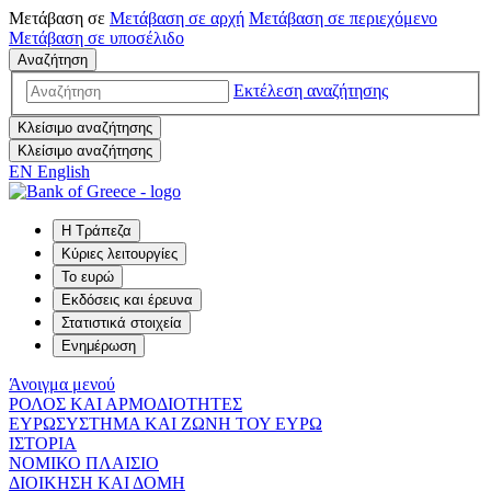
Μετάβαση σε
Μετάβαση σε
αρχή
Μετάβαση σε
περιεχόμενο
Μετάβαση σε
υποσέλιδο
Αναζήτηση
Εκτέλεση αναζήτησης
Κλείσιμο αναζήτησης
Κλείσιμο αναζήτησης
EN
English
Η Τράπεζα
Κύριες λειτουργίες
Το ευρώ
Εκδόσεις και έρευνα
Στατιστικά στοιχεία
Ενημέρωση
Άνοιγμα μενού
ΡΟΛΟΣ ΚΑΙ ΑΡΜΟΔΙΟΤΗΤΕΣ
ΕΥΡΩΣΥΣΤΗΜΑ ΚΑΙ ΖΩΝΗ ΤΟΥ ΕΥΡΩ
ΙΣΤΟΡΙΑ
ΝΟΜΙΚΟ ΠΛΑΙΣΙΟ
ΔΙΟΙΚΗΣΗ ΚΑΙ ΔΟΜΗ