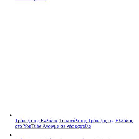
Τράπεζα της Ελλάδος
Το κανάλι της Τράπεζας της Ελλάδος
στο YouTube
Άνοιγμα σε νέα καρτέλα