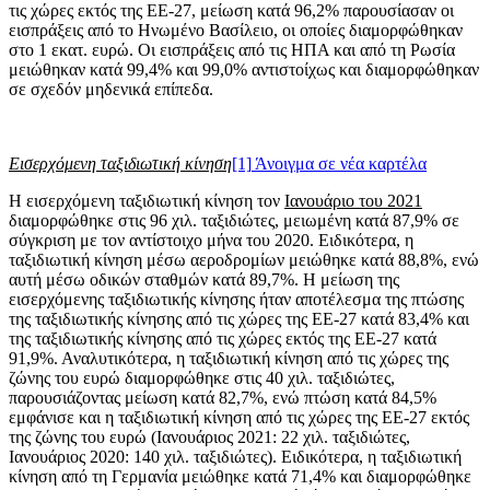
τις χώρες εκτός της ΕΕ-27, μείωση κατά 96,2% παρουσίασαν οι
εισπράξεις από το Ηνωμένο Βασίλειο, οι οποίες διαμορφώθηκαν
στo 1 εκατ. ευρώ. Οι εισπράξεις από τις ΗΠΑ και από τη Ρωσία
μειώθηκαν κατά 99,4% και 99,0% αντιστοίχως και διαμορφώθηκαν
σε σχεδόν μηδενικά επίπεδα.
Εισερχόμενη ταξιδιωτική κίνηση
[1]
Άνοιγμα σε νέα καρτέλα
Η εισερχόμενη ταξιδιωτική κίνηση τον
Ιανουάριο του 2021
διαμορφώθηκε στις 96 χιλ. ταξιδιώτες, μειωμένη κατά 87,9% σε
σύγκριση με τον αντίστοιχο μήνα του 2020. Ειδικότερα, η
ταξιδιωτική κίνηση μέσω αεροδρομίων μειώθηκε κατά 88,8%, ενώ
αυτή μέσω οδικών σταθμών κατά 89,7%. Η μείωση της
εισερχόμενης ταξιδιωτικής κίνησης ήταν αποτέλεσμα της πτώσης
της ταξιδιωτικής κίνησης από τις χώρες της ΕΕ-27 κατά 83,4% και
της ταξιδιωτικής κίνησης από τις χώρες εκτός της ΕΕ-27 κατά
91,9%. Αναλυτικότερα, η ταξιδιωτική κίνηση από τις χώρες της
ζώνης του ευρώ διαμορφώθηκε στις 40 χιλ. ταξιδιώτες,
παρουσιάζοντας μείωση κατά 82,7%, ενώ πτώση κατά 84,5%
εμφάνισε και η ταξιδιωτική κίνηση από τις χώρες της ΕΕ-27 εκτός
της ζώνης του ευρώ (Ιανουάριος 2021: 22 χιλ. ταξιδιώτες,
Ιανουάριος 2020: 140 χιλ. ταξιδιώτες). Ειδικότερα, η ταξιδιωτική
κίνηση από τη Γερμανία μειώθηκε κατά 71,4% και διαμορφώθηκε