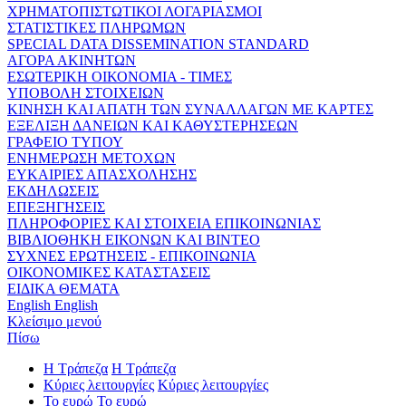
ΧΡΗΜΑΤΟΠΙΣΤΩΤΙΚΟΙ ΛΟΓΑΡΙΑΣΜΟΙ
ΣΤΑΤΙΣΤΙΚΕΣ ΠΛΗΡΩΜΩΝ
SPECIAL DATA DISSEMINATION STANDARD
ΑΓΟΡΑ ΑΚΙΝΗΤΩΝ
ΕΣΩΤΕΡΙΚΗ ΟΙΚΟΝΟΜΙΑ - ΤΙΜΕΣ
ΥΠΟΒΟΛΗ ΣΤΟΙΧΕΙΩΝ
ΚΙΝΗΣΗ ΚΑΙ ΑΠΑΤΗ ΤΩΝ ΣΥΝΑΛΛΑΓΩΝ ΜΕ ΚΑΡΤΕΣ
ΕΞΕΛΙΞΗ ΔΑΝΕΙΩΝ ΚΑΙ ΚΑΘΥΣΤΕΡΗΣΕΩΝ
ΓΡΑΦΕΙΟ ΤΥΠΟΥ
ΕΝΗΜΕΡΩΣΗ ΜΕΤΟΧΩΝ
ΕΥΚΑΙΡΙΕΣ ΑΠΑΣΧΟΛΗΣΗΣ
ΕΚΔΗΛΩΣΕΙΣ
ΕΠΕΞΗΓΗΣΕΙΣ
ΠΛΗΡΟΦΟΡΙΕΣ ΚΑΙ ΣΤΟΙΧΕΙΑ ΕΠΙΚΟΙΝΩΝΙΑΣ
ΒΙΒΛΙΟΘΗΚΗ ΕΙΚΟΝΩΝ ΚΑΙ ΒΙΝΤΕΟ
ΣΥΧΝΕΣ ΕΡΩΤΗΣΕΙΣ - ΕΠΙΚΟΙΝΩΝΙΑ
ΟΙΚΟΝΟΜΙΚΕΣ ΚΑΤΑΣΤΑΣΕΙΣ
ΕΙΔΙΚΑ ΘΕΜΑΤΑ
English
English
Κλείσιμο μενού
Πίσω
Η Τράπεζα
Η Τράπεζα
Κύριες λειτουργίες
Κύριες λειτουργίες
Το ευρώ
Το ευρώ