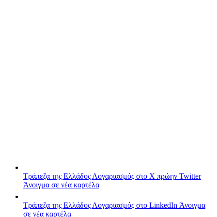
Τράπεζα της Ελλάδος
Λογαριασμός στο X πρώην Twitter
Άνοιγμα σε νέα καρτέλα
Τράπεζα της Ελλάδος
Λογαριασμός στο LinkedIn
Άνοιγμα
σε νέα καρτέλα