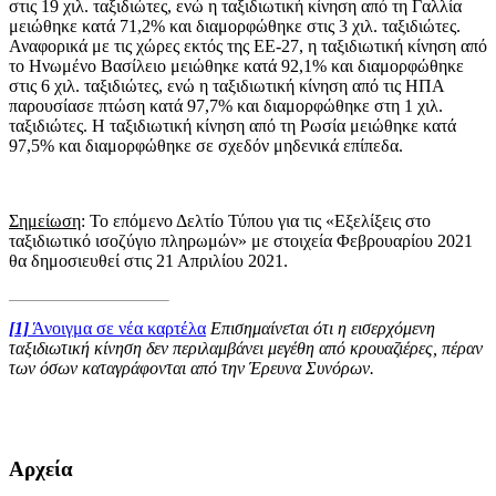
στις 19 χιλ. ταξιδιώτες, ενώ η ταξιδιωτική κίνηση από τη Γαλλία
μειώθηκε κατά 71,2% και διαμορφώθηκε στις 3 χιλ. ταξιδιώτες.
Αναφορικά με τις χώρες εκτός της ΕΕ-27, η ταξιδιωτική κίνηση από
το Ηνωμένο Βασίλειο μειώθηκε κατά 92,1% και διαμορφώθηκε
στις 6 χιλ. ταξιδιώτες, ενώ η ταξιδιωτική κίνηση από τις ΗΠΑ
παρουσίασε πτώση κατά 97,7% και διαμορφώθηκε στη 1 χιλ.
ταξιδιώτες. Η ταξιδιωτική κίνηση από τη Ρωσία μειώθηκε κατά
97,5% και διαμορφώθηκε σε σχεδόν μηδενικά επίπεδα.
Σημείωση
: Το επόμενο Δελτίο Τύπου για τις «Εξελίξεις στο
ταξιδιωτικό ισοζύγιο πληρωμών» με στοιχεία Φεβρουαρίου 2021
θα δημοσιευθεί στις 21 Απριλίου 2021.
[1]
Άνοιγμα σε νέα καρτέλα
Επισημαίνεται ότι η εισερχόμενη
ταξιδιωτική κίνηση δεν περιλαμβάνει μεγέθη από κρουαζιέρες, πέραν
των όσων καταγράφονται από την Έρευνα Συνόρων.
​​
Αρχεία