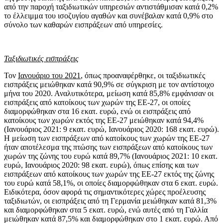
από την παροχή ταξιδιωτικών υπηρεσιών αντιστάθμισαν κατά 0,2%
το έλλειμμα του ισοζυγίου αγαθών και συνέβαλαν κατά 0,9% στο
σύνολο των καθαρών εισπράξεων από υπηρεσίες.
Ταξιδιωτικές εισπράξεις
Τον
Ιανουάριο του 2021
, όπως προαναφέρθηκε, οι ταξιδιωτικές
εισπράξεις μειώθηκαν κατά 90,9% σε σύγκριση με τον αντίστοιχο
μήνα του 2020. Αναλυτικότερα, μείωση κατά 85,8% εμφάνισαν οι
εισπράξεις από κατοίκους των χωρών της ΕΕ-27, οι οποίες
διαμορφώθηκαν στα 16 εκατ. ευρώ, ενώ οι εισπράξεις από
κατοίκους των χωρών εκτός της ΕΕ-27 μειώθηκαν κατά 94,4%
(Ιανουάριος 2021: 9 εκατ. ευρώ, Ιανουάριος 2020: 168 εκατ. ευρώ).
Η μείωση των εισπράξεων από κατοίκους των χωρών της ΕΕ-27
ήταν αποτέλεσμα της πτώσης των εισπράξεων από κατοίκους των
χωρών της ζώνης του ευρώ κατά 89,7% (Ιανουάριος 2021: 10 εκατ.
ευρώ, Ιανουάριος 2020: 98 εκατ. ευρώ), όπως επίσης και των
εισπράξεων από κατοίκους των χωρών της ΕΕ-27 εκτός της ζώνης
του ευρώ κατά 58,1%, οι οποίες διαμορφώθηκαν στα 6 εκατ. ευρώ.
Ειδικότερα, όσον αφορά τις σημαντικότερες χώρες προέλευσης
ταξιδιωτών, οι εισπράξεις από τη Γερμανία μειώθηκαν κατά 81,3%
και διαμορφώθηκαν στα 5 εκατ. ευρώ, ενώ αυτές από τη Γαλλία
μειώθηκαν κατά 87,5% και διαμορφώθηκαν στo 1 εκατ. ευρώ. Από