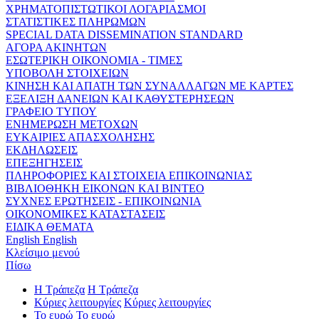
ΧΡΗΜΑΤΟΠΙΣΤΩΤΙΚΟΙ ΛΟΓΑΡΙΑΣΜΟΙ
ΣΤΑΤΙΣΤΙΚΕΣ ΠΛΗΡΩΜΩΝ
SPECIAL DATA DISSEMINATION STANDARD
ΑΓΟΡΑ ΑΚΙΝΗΤΩΝ
ΕΣΩΤΕΡΙΚΗ ΟΙΚΟΝΟΜΙΑ - ΤΙΜΕΣ
ΥΠΟΒΟΛΗ ΣΤΟΙΧΕΙΩΝ
ΚΙΝΗΣΗ ΚΑΙ ΑΠΑΤΗ ΤΩΝ ΣΥΝΑΛΛΑΓΩΝ ΜΕ ΚΑΡΤΕΣ
ΕΞΕΛΙΞΗ ΔΑΝΕΙΩΝ ΚΑΙ ΚΑΘΥΣΤΕΡΗΣΕΩΝ
ΓΡΑΦΕΙΟ ΤΥΠΟΥ
ΕΝΗΜΕΡΩΣΗ ΜΕΤΟΧΩΝ
ΕΥΚΑΙΡΙΕΣ ΑΠΑΣΧΟΛΗΣΗΣ
ΕΚΔΗΛΩΣΕΙΣ
ΕΠΕΞΗΓΗΣΕΙΣ
ΠΛΗΡΟΦΟΡΙΕΣ ΚΑΙ ΣΤΟΙΧΕΙΑ ΕΠΙΚΟΙΝΩΝΙΑΣ
ΒΙΒΛΙΟΘΗΚΗ ΕΙΚΟΝΩΝ ΚΑΙ ΒΙΝΤΕΟ
ΣΥΧΝΕΣ ΕΡΩΤΗΣΕΙΣ - ΕΠΙΚΟΙΝΩΝΙΑ
ΟΙΚΟΝΟΜΙΚΕΣ ΚΑΤΑΣΤΑΣΕΙΣ
ΕΙΔΙΚΑ ΘΕΜΑΤΑ
English
English
Κλείσιμο μενού
Πίσω
Η Τράπεζα
Η Τράπεζα
Κύριες λειτουργίες
Κύριες λειτουργίες
Το ευρώ
Το ευρώ