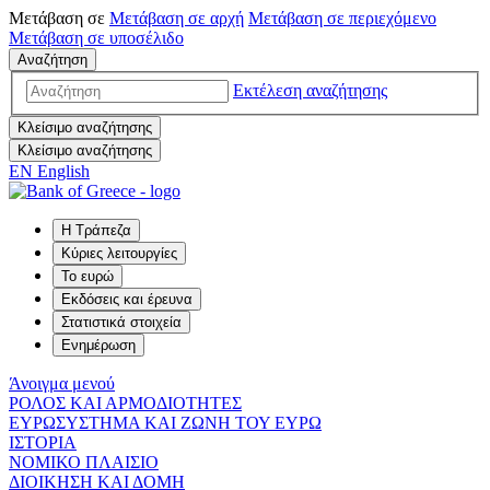
Μετάβαση σε
Μετάβαση σε
αρχή
Μετάβαση σε
περιεχόμενο
Μετάβαση σε
υποσέλιδο
Αναζήτηση
Εκτέλεση αναζήτησης
Κλείσιμο αναζήτησης
Κλείσιμο αναζήτησης
EN
English
Η Τράπεζα
Κύριες λειτουργίες
Το ευρώ
Εκδόσεις και έρευνα
Στατιστικά στοιχεία
Ενημέρωση
Άνοιγμα μενού
ΡΟΛΟΣ ΚΑΙ ΑΡΜΟΔΙΟΤΗΤΕΣ
ΕΥΡΩΣΥΣΤΗΜΑ ΚΑΙ ΖΩΝΗ ΤΟΥ ΕΥΡΩ
ΙΣΤΟΡΙΑ
ΝΟΜΙΚΟ ΠΛΑΙΣΙΟ
ΔΙΟΙΚΗΣΗ ΚΑΙ ΔΟΜΗ