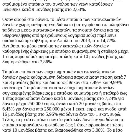
σταθμισμένο επιτόκιο του συνόλου των νέων καταθέσεων
μειώθηκε κατά 9 μονάδες βάσης στο 2,63%.
Όσον αφορά στα δάνεια, το μέσο επιτόκιο των καταναλωτικών
δανείων χωρίς καθορισμένη διάρκεια (κατηγορία που περιλαμβάνει
τα δάνεια μέσω πιστωτικών καρτών, τα ανοικτά δάνεια και τις
υπεραναλήψεις από τρεχούμενους λογαριασμούς) παρέμεινε
ουσιαστικά αμετάβλητο, τον Απρίλιο του 2013, στο 14,77%.
Αντίθετα, το μέσο επιτόκιο των καταναλωτικών δανείων
καθορισμένης διάρκειας με επιτόκιο κυμαινόμενο ή σταθερό μέχρι
1 έτος παρουσίασε περαιτέρω πτώση κατά 10 μονάδες βάσης και
διαμορφώθηκε στο 7,86%.
Τα μέσα επιτόκια των επιχειρηματικών και επαγγελματικών
δανείων χωρίς καθορισμένη διάρκεια παρουσίασαν πτώση κατά 7
και 3 μονάδες βάσης και διαμορφώθηκαν στο 7,49% και 9,99%
αντίστοιχα. Τα μέσα επιτόκια των επιχειρηματικών δανείων
συγκεκριμένης διάρκειας με επιτόκιο κυμαινόμενο ή σταθερό έως
1 έτος παρουσίασαν άνοδο κατά 6 μονάδες βάσης στο 7,24% για
δάνεια μέχρι 250.000 ευρώ, άνοδο κατά 20 μονάδες βάσης στο
6,45% για δάνεια από 250.000 μέχρι 1 εκατ. ευρώ και άνοδο κατά
16 μονάδες βάσης στο 5,96% για δάνεια άνω του 1 εκατ. ευρώ.
Τέλος, το μέσο επιτόκιο των στεγαστικών δανείων για δάνεια με
επιτόκιο κυμαινόμενο ή σταθερό έως 1 έτος παρουσίασε πτώση
κατά 10 μονάδες βάσης και διαμορφώθηκε στο 3,08%. Το μέσο