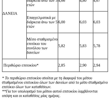
διάρκεια άνω των 5
4,66
4,80
4,67
ετών
ΔΑΝΕΙΑ
Επαγγελματικά με
διάρκεια άνω των 5
6,00
6,0
3
6,03
ετών
Μέσο σταθμισμένο
επιτόκιο του
5,82
5,83
5,78
συνόλου των
δανείων
Περιθώριο επιτοκίου*
2,85
2,90
2,94
* Το περιθώριο επιτοκίου ισούται με τη διαφορά του μέσου
σταθμισμένου επιτοκίου όλων των δανείων από το μέσο σταθμισμένο
επιτόκιο όλων των καταθέσεων.
**Για τον υπολογισμό του μέσου αυτού επιτοκίου λαμβάνονται
υπόψη και οι καταθέσεις μίας ημέρας.
​​