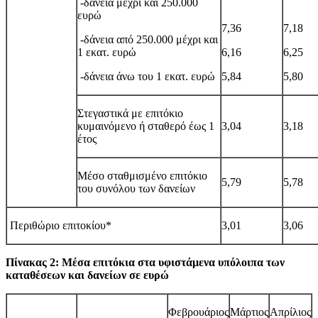
-δάνεια μέχρι και 250.000
ευρώ
7,36
7,1
8
-δάνεια από 250.000 μέχρι και
1 εκατ. ευρώ
6,16
6,25
-δάνεια άνω του 1 εκατ. ευρώ
5,84
5,8
0
Στεγαστικά με επιτόκιο
κυμαινόμενο ή σταθερό έως 1
3,04
3,18
έτος
Μέσο σταθμισμένο επιτόκιο
5,79
5,78
του συνόλου των δανείων
Περιθώριο επιτοκίου*
3,01
3,0
6
Πίνακας 2: Μέσα επιτόκια στα υφιστάμενα υπόλοιπα των
καταθέσεων και δανείων σε ευρώ
Φεβρουάριος
Μάρτιος
Απρίλιος