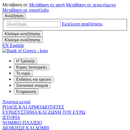
Μετάβαση σε
Μετάβαση σε
αρχή
Μετάβαση σε
περιεχόμενο
Μετάβαση σε
υποσέλιδο
Αναζήτηση
Εκτέλεση αναζήτησης
Κλείσιμο αναζήτησης
Κλείσιμο αναζήτησης
EN
English
Η Τράπεζα
Κύριες λειτουργίες
Το ευρώ
Εκδόσεις και έρευνα
Στατιστικά στοιχεία
Ενημέρωση
Άνοιγμα μενού
ΡΟΛΟΣ ΚΑΙ ΑΡΜΟΔΙΟΤΗΤΕΣ
ΕΥΡΩΣΥΣΤΗΜΑ ΚΑΙ ΖΩΝΗ ΤΟΥ ΕΥΡΩ
ΙΣΤΟΡΙΑ
ΝΟΜΙΚΟ ΠΛΑΙΣΙΟ
ΔΙΟΙΚΗΣΗ ΚΑΙ ΔΟΜΗ