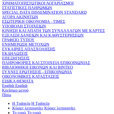
ΧΡΗΜΑΤΟΠΙΣΤΩΤΙΚΟΙ ΛΟΓΑΡΙΑΣΜΟΙ
ΣΤΑΤΙΣΤΙΚΕΣ ΠΛΗΡΩΜΩΝ
SPECIAL DATA DISSEMINATION STANDARD
ΑΓΟΡΑ ΑΚΙΝΗΤΩΝ
ΕΣΩΤΕΡΙΚΗ ΟΙΚΟΝΟΜΙΑ - ΤΙΜΕΣ
ΥΠΟΒΟΛΗ ΣΤΟΙΧΕΙΩΝ
ΚΙΝΗΣΗ ΚΑΙ ΑΠΑΤΗ ΤΩΝ ΣΥΝΑΛΛΑΓΩΝ ΜΕ ΚΑΡΤΕΣ
ΕΞΕΛΙΞΗ ΔΑΝΕΙΩΝ ΚΑΙ ΚΑΘΥΣΤΕΡΗΣΕΩΝ
ΓΡΑΦΕΙΟ ΤΥΠΟΥ
ΕΝΗΜΕΡΩΣΗ ΜΕΤΟΧΩΝ
ΕΥΚΑΙΡΙΕΣ ΑΠΑΣΧΟΛΗΣΗΣ
ΕΚΔΗΛΩΣΕΙΣ
ΕΠΕΞΗΓΗΣΕΙΣ
ΠΛΗΡΟΦΟΡΙΕΣ ΚΑΙ ΣΤΟΙΧΕΙΑ ΕΠΙΚΟΙΝΩΝΙΑΣ
ΒΙΒΛΙΟΘΗΚΗ ΕΙΚΟΝΩΝ ΚΑΙ ΒΙΝΤΕΟ
ΣΥΧΝΕΣ ΕΡΩΤΗΣΕΙΣ - ΕΠΙΚΟΙΝΩΝΙΑ
ΟΙΚΟΝΟΜΙΚΕΣ ΚΑΤΑΣΤΑΣΕΙΣ
ΕΙΔΙΚΑ ΘΕΜΑΤΑ
English
English
Κλείσιμο μενού
Πίσω
Η Τράπεζα
Η Τράπεζα
Κύριες λειτουργίες
Κύριες λειτουργίες
Το ευρώ
Το ευρώ