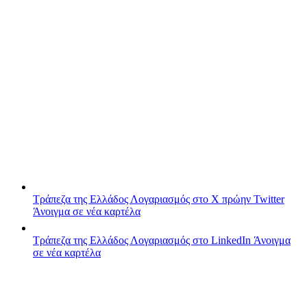
Τράπεζα της Ελλάδος
Λογαριασμός στο X πρώην Twitter
Άνοιγμα σε νέα καρτέλα
Τράπεζα της Ελλάδος
Λογαριασμός στο LinkedIn
Άνοιγμα
σε νέα καρτέλα