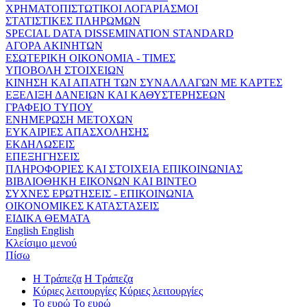
ΧΡΗΜΑΤΟΠΙΣΤΩΤΙΚΟΙ ΛΟΓΑΡΙΑΣΜΟΙ
ΣΤΑΤΙΣΤΙΚΕΣ ΠΛΗΡΩΜΩΝ
SPECIAL DATA DISSEMINATION STANDARD
ΑΓΟΡΑ ΑΚΙΝΗΤΩΝ
ΕΣΩΤΕΡΙΚΗ ΟΙΚΟΝΟΜΙΑ - ΤΙΜΕΣ
ΥΠΟΒΟΛΗ ΣΤΟΙΧΕΙΩΝ
ΚΙΝΗΣΗ ΚΑΙ ΑΠΑΤΗ ΤΩΝ ΣΥΝΑΛΛΑΓΩΝ ΜΕ ΚΑΡΤΕΣ
ΕΞΕΛΙΞΗ ΔΑΝΕΙΩΝ ΚΑΙ ΚΑΘΥΣΤΕΡΗΣΕΩΝ
ΓΡΑΦΕΙΟ ΤΥΠΟΥ
ΕΝΗΜΕΡΩΣΗ ΜΕΤΟΧΩΝ
ΕΥΚΑΙΡΙΕΣ ΑΠΑΣΧΟΛΗΣΗΣ
ΕΚΔΗΛΩΣΕΙΣ
ΕΠΕΞΗΓΗΣΕΙΣ
ΠΛΗΡΟΦΟΡΙΕΣ ΚΑΙ ΣΤΟΙΧΕΙΑ ΕΠΙΚΟΙΝΩΝΙΑΣ
ΒΙΒΛΙΟΘΗΚΗ ΕΙΚΟΝΩΝ ΚΑΙ ΒΙΝΤΕΟ
ΣΥΧΝΕΣ ΕΡΩΤΗΣΕΙΣ - ΕΠΙΚΟΙΝΩΝΙΑ
ΟΙΚΟΝΟΜΙΚΕΣ ΚΑΤΑΣΤΑΣΕΙΣ
ΕΙΔΙΚΑ ΘΕΜΑΤΑ
English
English
Κλείσιμο μενού
Πίσω
Η Τράπεζα
Η Τράπεζα
Κύριες λειτουργίες
Κύριες λειτουργίες
Το ευρώ
Το ευρώ