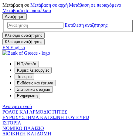
Μετάβαση σε
Μετάβαση σε
αρχή
Μετάβαση σε
περιεχόμενο
Μετάβαση σε
υποσέλιδο
Αναζήτηση
Εκτέλεση αναζήτησης
Κλείσιμο αναζήτησης
Κλείσιμο αναζήτησης
EN
English
Η Τράπεζα
Κύριες λειτουργίες
Το ευρώ
Εκδόσεις και έρευνα
Στατιστικά στοιχεία
Ενημέρωση
Άνοιγμα μενού
ΡΟΛΟΣ ΚΑΙ ΑΡΜΟΔΙΟΤΗΤΕΣ
ΕΥΡΩΣΥΣΤΗΜΑ ΚΑΙ ΖΩΝΗ ΤΟΥ ΕΥΡΩ
ΙΣΤΟΡΙΑ
ΝΟΜΙΚΟ ΠΛΑΙΣΙΟ
ΔΙΟΙΚΗΣΗ ΚΑΙ ΔΟΜΗ