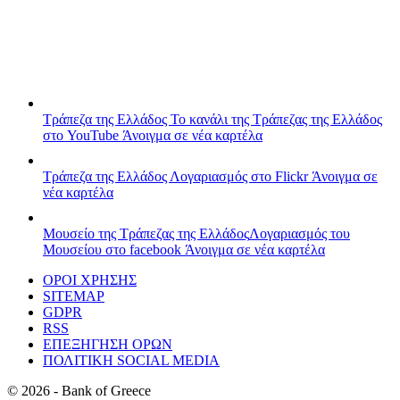
Τράπεζα της Ελλάδος
Το κανάλι της Τράπεζας της Ελλάδος
στο YouTube
Άνοιγμα σε νέα καρτέλα
Τράπεζα της Ελλάδος
Λογαριασμός στο Flickr
Άνοιγμα σε
νέα καρτέλα
Μουσείο της Τράπεζας της Ελλάδος
Λογαριασμός του
Μουσείου στο facebook
Άνοιγμα σε νέα καρτέλα
ΟΡΟΙ ΧΡΗΣΗΣ
SITEMAP
GDPR
RSS
ΕΠΕΞΗΓΗΣΗ ΟΡΩΝ
ΠΟΛΙΤΙΚΗ SOCIAL MEDIA
©
2026
- Bank of Greece