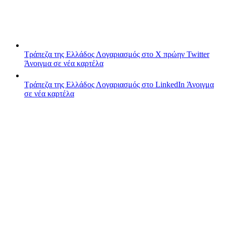
Τράπεζα της Ελλάδος
Λογαριασμός στο X πρώην Twitter
Άνοιγμα σε νέα καρτέλα
Τράπεζα της Ελλάδος
Λογαριασμός στο LinkedIn
Άνοιγμα
σε νέα καρτέλα