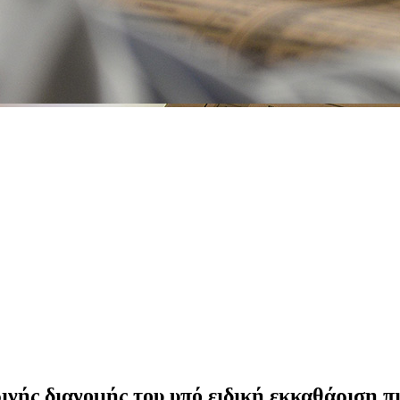
νής διανομής του υπό ειδική εκκαθάριση π