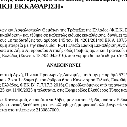
ΔΙΚΗ ΕΚΚΑΘΑΡΙΣΗ»
κών και Ασφαλιστικών Θεμάτων της Τράπεζας της Ελλάδος (Φ.Ε.Κ. Β΄
καθάριση» και τέθηκε σε καθεστώς ειδικής εκκαθάρισης, δυνάμει τ
ους με τις διατάξεις του άρθρου 145 του Ν. 4261/2014(ΦΕΚ Α΄107/5.
μη εταιρεία με την επωνυμία «PQH Ενιαία Ειδική Εκκαθάριση Ανώνυ
υσα στο Δήμο Αμαρουσίου Αττικής οδός Γραβιάς αρ. 3 και Γρανικού, 
ς Ελλάδος (Συνεδρ. 182/04.04.2016), που νόμιμα δημοσιεύθηκε στο 
ΑΝΑΚΟΙΝΩΝΕΙ
ποπτική Αρχή, Πίνακα Προσωρινής Διανομής, μετά την με αριθμό 532
παρ. 2 και 1 εδάφιο β΄ του άρθρου 6 του Κανονισμού Ειδικής Εκκαθ
ς Ελλάδος, ΦΕΚ Β΄ 717/17.3.2016).Οι προβλεπόμενες από τις ανωτέ
25 και 11/06/2025 η τελευταία, στις Εφημερίδες Ελεύθερος Τύπος κα
ω Κανονισμού, δικαιούται να λάβει, με δικά του έξοδα, από τον Ειδ
ηλεκτρονική διεύθυνση requests@pqh.gr ή με φυσική αλληλογραφία σ
νεται στο τηλέφωνο: 2130887000.