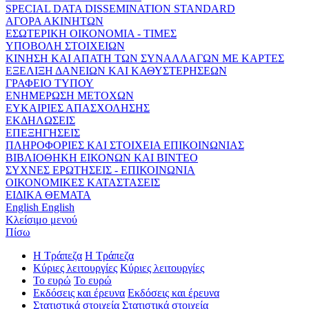
SPECIAL DATA DISSEMINATION STANDARD
ΑΓΟΡΑ ΑΚΙΝΗΤΩΝ
ΕΣΩΤΕΡΙΚΗ ΟΙΚΟΝΟΜΙΑ - ΤΙΜΕΣ
ΥΠΟΒΟΛΗ ΣΤΟΙΧΕΙΩΝ
ΚΙΝΗΣΗ ΚΑΙ ΑΠΑΤΗ ΤΩΝ ΣΥΝΑΛΛΑΓΩΝ ΜΕ ΚΑΡΤΕΣ
ΕΞΕΛΙΞΗ ΔΑΝΕΙΩΝ ΚΑΙ ΚΑΘΥΣΤΕΡΗΣΕΩΝ
ΓΡΑΦΕΙΟ ΤΥΠΟΥ
ΕΝΗΜΕΡΩΣΗ ΜΕΤΟΧΩΝ
ΕΥΚΑΙΡΙΕΣ ΑΠΑΣΧΟΛΗΣΗΣ
ΕΚΔΗΛΩΣΕΙΣ
ΕΠΕΞΗΓΗΣΕΙΣ
ΠΛΗΡΟΦΟΡΙΕΣ ΚΑΙ ΣΤΟΙΧΕΙΑ ΕΠΙΚΟΙΝΩΝΙΑΣ
ΒΙΒΛΙΟΘΗΚΗ ΕΙΚΟΝΩΝ ΚΑΙ ΒΙΝΤΕΟ
ΣΥΧΝΕΣ ΕΡΩΤΗΣΕΙΣ - ΕΠΙΚΟΙΝΩΝΙΑ
ΟΙΚΟΝΟΜΙΚΕΣ ΚΑΤΑΣΤΑΣΕΙΣ
ΕΙΔΙΚΑ ΘΕΜΑΤΑ
English
English
Κλείσιμο μενού
Πίσω
Η Τράπεζα
Η Τράπεζα
Κύριες λειτουργίες
Κύριες λειτουργίες
Το ευρώ
Το ευρώ
Εκδόσεις και έρευνα
Εκδόσεις και έρευνα
Στατιστικά στοιχεία
Στατιστικά στοιχεία