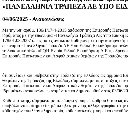
«ΠΑΝΕΛΛΗΝΙΑ ΤΡΑΠΕΖΑ ΑΕ ΥΠΟ ΕΙ
04/06/2025 - Ανακοινώσεις
Με την υπ’ αριθμ. 136/1/17-4-2015 απόφαση της Επιτροπής Πιστωτι
ιδρύματος με την επωνυμία «Πανελλήνια Τράπεζα ΑΕ Υπό Ειδική Εκ
178/01.08.2007 όπως αυτές αντικαταστάθηκαν μετά την κατάργησή τ
επωνυμία «Πανελλήνια Τράπεζα ΑΕ Υπό Ειδική Εκκαθάριση» ανώνυ
το διακριτικό τίτλο «PQH Ενιαία Ειδική Εκκαθάριση A.E.», εδρεύο
Επιτροπής Πιστωτικών και Ασφαλιστικών θεμάτων της Τράπεζας τη
ότι συνέταξε και υπέβαλε στην Τράπεζα της Ελλάδος ως αρμόδια Ε
Θεμάτων της Τράπεζας της Ελλάδος, σύμφωνα με τις διατάξεις των 
Επιτροπής Πιστωτικών και Ασφαλιστικών θεμάτων της Τράπεζας τη
Ιδρυμάτων ανακοινώσεις αναμένεται να δημοσιευθούν στις 03/06/20
Κάθε πιστωτής, σύμφωνα με το εδάφιο γ΄ παρ. 1 άρθρου 6 του ως άν
υποβάλλοντας αίτημα είτε μέσω ηλεκτρονικής αλληλογραφίας στην 
κάθε τυχόν επιπλέον πληροφορία, κάθε πιστωτής μπορεί να απευθύ