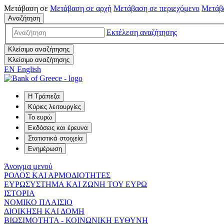
Μετάβαση σε
Μετάβαση σε
αρχή
Μετάβαση σε
περιεχόμενο
Μετάβ
Αναζήτηση
Εκτέλεση αναζήτησης
Κλείσιμο αναζήτησης
Κλείσιμο αναζήτησης
EN
English
Η Τράπεζα
Κύριες λειτουργίες
Το ευρώ
Εκδόσεις και έρευνα
Στατιστικά στοιχεία
Ενημέρωση
Άνοιγμα μενού
ΡΟΛΟΣ ΚΑΙ ΑΡΜΟΔΙΟΤΗΤΕΣ
ΕΥΡΩΣΥΣΤΗΜΑ ΚΑΙ ΖΩΝΗ ΤΟΥ ΕΥΡΩ
ΙΣΤΟΡΙΑ
ΝΟΜΙΚΟ ΠΛΑΙΣΙΟ
ΔΙΟΙΚΗΣΗ ΚΑΙ ΔΟΜΗ
ΒΙΩΣΙΜΟΤΗΤΑ - ΚΟΙΝΩΝΙΚΗ ΕΥΘΥΝΗ