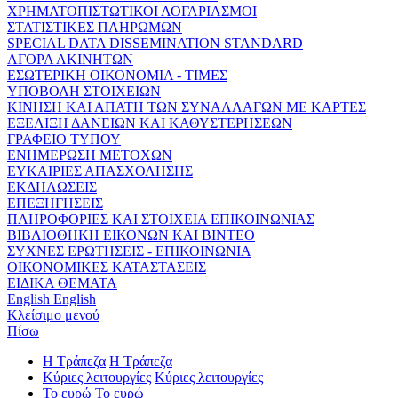
ΧΡΗΜΑΤΟΠΙΣΤΩΤΙΚΟΙ ΛΟΓΑΡΙΑΣΜΟΙ
ΣΤΑΤΙΣΤΙΚΕΣ ΠΛΗΡΩΜΩΝ
SPECIAL DATA DISSEMINATION STANDARD
ΑΓΟΡΑ ΑΚΙΝΗΤΩΝ
ΕΣΩΤΕΡΙΚΗ ΟΙΚΟΝΟΜΙΑ - ΤΙΜΕΣ
ΥΠΟΒΟΛΗ ΣΤΟΙΧΕΙΩΝ
ΚΙΝΗΣΗ ΚΑΙ ΑΠΑΤΗ ΤΩΝ ΣΥΝΑΛΛΑΓΩΝ ΜΕ ΚΑΡΤΕΣ
ΕΞΕΛΙΞΗ ΔΑΝΕΙΩΝ ΚΑΙ ΚΑΘΥΣΤΕΡΗΣΕΩΝ
ΓΡΑΦΕΙΟ ΤΥΠΟΥ
ΕΝΗΜΕΡΩΣΗ ΜΕΤΟΧΩΝ
ΕΥΚΑΙΡΙΕΣ ΑΠΑΣΧΟΛΗΣΗΣ
ΕΚΔΗΛΩΣΕΙΣ
ΕΠΕΞΗΓΗΣΕΙΣ
ΠΛΗΡΟΦΟΡΙΕΣ ΚΑΙ ΣΤΟΙΧΕΙΑ ΕΠΙΚΟΙΝΩΝΙΑΣ
ΒΙΒΛΙΟΘΗΚΗ ΕΙΚΟΝΩΝ ΚΑΙ ΒΙΝΤΕΟ
ΣΥΧΝΕΣ ΕΡΩΤΗΣΕΙΣ - ΕΠΙΚΟΙΝΩΝΙΑ
ΟΙΚΟΝΟΜΙΚΕΣ ΚΑΤΑΣΤΑΣΕΙΣ
ΕΙΔΙΚΑ ΘΕΜΑΤΑ
English
English
Κλείσιμο μενού
Πίσω
Η Τράπεζα
Η Τράπεζα
Κύριες λειτουργίες
Κύριες λειτουργίες
Το ευρώ
Το ευρώ