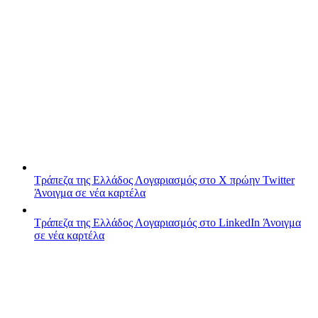
Τράπεζα της Ελλάδος
Λογαριασμός στο X πρώην Twitter
Άνοιγμα σε νέα καρτέλα
Τράπεζα της Ελλάδος
Λογαριασμός στο LinkedIn
Άνοιγμα
σε νέα καρτέλα