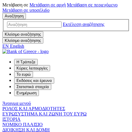
Μετάβαση σε
Μετάβαση σε
αρχή
Μετάβαση σε
περιεχόμενο
Μετάβαση σε
υποσέλιδο
Αναζήτηση
Εκτέλεση αναζήτησης
Κλείσιμο αναζήτησης
Κλείσιμο αναζήτησης
EN
English
Η Τράπεζα
Κύριες λειτουργίες
Το ευρώ
Εκδόσεις και έρευνα
Στατιστικά στοιχεία
Ενημέρωση
Άνοιγμα μενού
ΡΟΛΟΣ ΚΑΙ ΑΡΜΟΔΙΟΤΗΤΕΣ
ΕΥΡΩΣΥΣΤΗΜΑ ΚΑΙ ΖΩΝΗ ΤΟΥ ΕΥΡΩ
ΙΣΤΟΡΙΑ
ΝΟΜΙΚΟ ΠΛΑΙΣΙΟ
ΔΙΟΙΚΗΣΗ ΚΑΙ ΔΟΜΗ