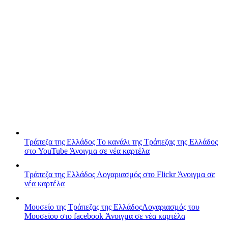
Τράπεζα της Ελλάδος
Το κανάλι της Τράπεζας της Ελλάδος
στο YouTube
Άνοιγμα σε νέα καρτέλα
Τράπεζα της Ελλάδος
Λογαριασμός στο Flickr
Άνοιγμα σε
νέα καρτέλα
Μουσείο της Τράπεζας της Ελλάδος
Λογαριασμός του
Μουσείου στο facebook
Άνοιγμα σε νέα καρτέλα