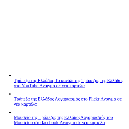
Τράπεζα της Ελλάδος
Το κανάλι της Τράπεζας της Ελλάδος
στο YouTube
Άνοιγμα σε νέα καρτέλα
Τράπεζα της Ελλάδος
Λογαριασμός στο Flickr
Άνοιγμα σε
νέα καρτέλα
Μουσείο της Τράπεζας της Ελλάδος
Λογαριασμός του
Μουσείου στο facebook
Άνοιγμα σε νέα καρτέλα