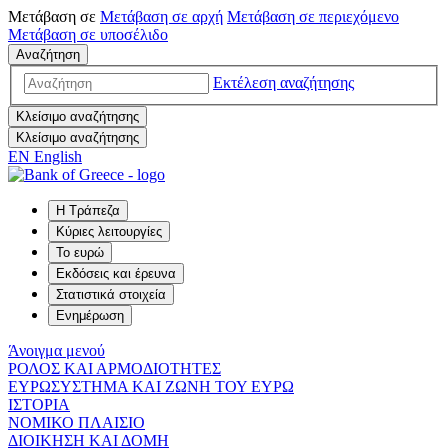
Μετάβαση σε
Μετάβαση σε
αρχή
Μετάβαση σε
περιεχόμενο
Μετάβαση σε
υποσέλιδο
Αναζήτηση
Εκτέλεση αναζήτησης
Κλείσιμο αναζήτησης
Κλείσιμο αναζήτησης
EN
English
Η Τράπεζα
Κύριες λειτουργίες
Το ευρώ
Εκδόσεις και έρευνα
Στατιστικά στοιχεία
Ενημέρωση
Άνοιγμα μενού
ΡΟΛΟΣ ΚΑΙ ΑΡΜΟΔΙΟΤΗΤΕΣ
ΕΥΡΩΣΥΣΤΗΜΑ ΚΑΙ ΖΩΝΗ ΤΟΥ ΕΥΡΩ
ΙΣΤΟΡΙΑ
ΝΟΜΙΚΟ ΠΛΑΙΣΙΟ
ΔΙΟΙΚΗΣΗ ΚΑΙ ΔΟΜΗ