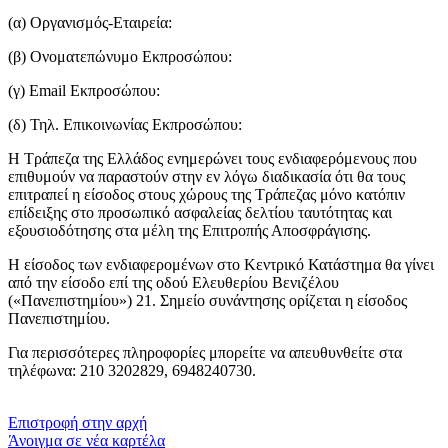
(α) Οργανισμός-Εταιρεία:
(β) Ονοματεπώνυμο Εκπροσώπου:
(γ) Email Εκπροσώπου:
(δ) Τηλ. Επικοινωνίας Εκπροσώπου:
Η Τράπεζα της Ελλάδος ενημερώνει τους ενδιαφερόμενους που
επιθυμούν να παραστούν στην εν λόγω διαδικασία ότι θα τους
επιτραπεί η είσοδος στους χώρους της Τράπεζας μόνο κατόπιν
επίδειξης στο προσωπικό ασφαλείας δελτίου ταυτότητας και
εξουσιοδότησης στα μέλη της Επιτροπής Αποσφράγισης.
Η είσοδος των ενδιαφερομένων στο Κεντρικό Κατάστημα θα γίνει
από την είσοδο επί της οδού Ελευθερίου Βενιζέλου
(«Πανεπιστημίου») 21. Σημείο συνάντησης ορίζεται η είσοδος
Πανεπιστημίου.
Για περισσότερες πληροφορίες μπορείτε να απευθυνθείτε στα
τηλέφωνα: 210 3202829, 6948240730.
​​
Επιστροφή στην αρχή
Άνοιγμα σε νέα καρτέλα