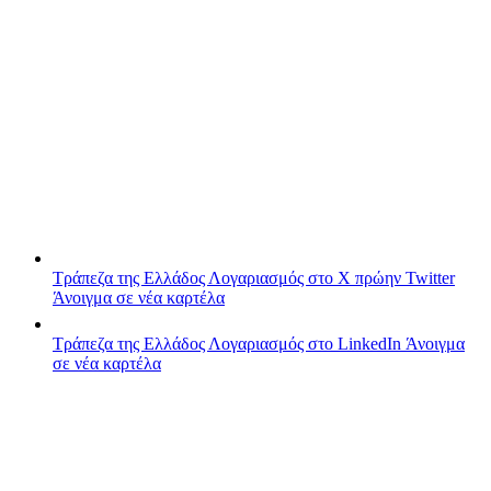
Τράπεζα της Ελλάδος
Λογαριασμός στο X πρώην Twitter
Άνοιγμα σε νέα καρτέλα
Τράπεζα της Ελλάδος
Λογαριασμός στο LinkedIn
Άνοιγμα
σε νέα καρτέλα