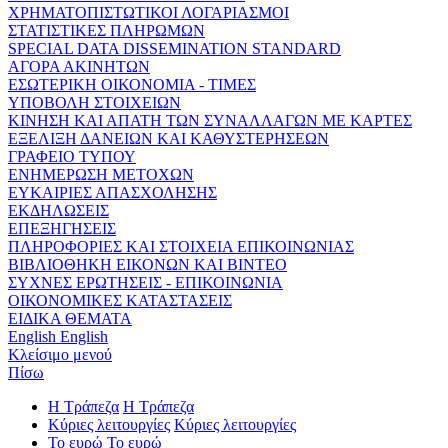
ΧΡΗΜΑΤΟΠΙΣΤΩΤΙΚΟΙ ΛΟΓΑΡΙΑΣΜΟΙ
ΣΤΑΤΙΣΤΙΚΕΣ ΠΛΗΡΩΜΩΝ
SPECIAL DATA DISSEMINATION STANDARD
ΑΓΟΡΑ ΑΚΙΝΗΤΩΝ
ΕΣΩΤΕΡΙΚΗ ΟΙΚΟΝΟΜΙΑ - ΤΙΜΕΣ
ΥΠΟΒΟΛΗ ΣΤΟΙΧΕΙΩΝ
ΚΙΝΗΣΗ ΚΑΙ ΑΠΑΤΗ ΤΩΝ ΣΥΝΑΛΛΑΓΩΝ ΜΕ ΚΑΡΤΕΣ
ΕΞΕΛΙΞΗ ΔΑΝΕΙΩΝ ΚΑΙ ΚΑΘΥΣΤΕΡΗΣΕΩΝ
ΓΡΑΦΕΙΟ ΤΥΠΟΥ
ΕΝΗΜΕΡΩΣΗ ΜΕΤΟΧΩΝ
ΕΥΚΑΙΡΙΕΣ ΑΠΑΣΧΟΛΗΣΗΣ
ΕΚΔΗΛΩΣΕΙΣ
ΕΠΕΞΗΓΗΣΕΙΣ
ΠΛΗΡΟΦΟΡΙΕΣ ΚΑΙ ΣΤΟΙΧΕΙΑ ΕΠΙΚΟΙΝΩΝΙΑΣ
ΒΙΒΛΙΟΘΗΚΗ ΕΙΚΟΝΩΝ ΚΑΙ ΒΙΝΤΕΟ
ΣΥΧΝΕΣ ΕΡΩΤΗΣΕΙΣ - ΕΠΙΚΟΙΝΩΝΙΑ
ΟΙΚΟΝΟΜΙΚΕΣ ΚΑΤΑΣΤΑΣΕΙΣ
ΕΙΔΙΚΑ ΘΕΜΑΤΑ
English
English
Κλείσιμο μενού
Πίσω
Η Τράπεζα
Η Τράπεζα
Κύριες λειτουργίες
Κύριες λειτουργίες
Το ευρώ
Το ευρώ