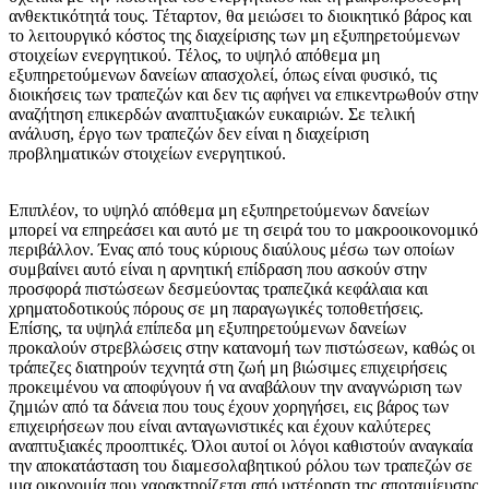
ανθεκτικότητά τους. Τέταρτον, θα μειώσει το διοικητικό βάρος και
το λειτουργικό κόστος της διαχείρισης των μη εξυπηρετούμενων
στοιχείων ενεργητικού. Τέλος, το υψηλό απόθεμα μη
εξυπηρετούμενων δανείων απασχολεί, όπως είναι φυσικό, τις
διοικήσεις των τραπεζών και δεν τις αφήνει να επικεντρωθούν στην
αναζήτηση επικερδών αναπτυξιακών ευκαιριών. Σε τελική
ανάλυση, έργο των τραπεζών δεν είναι η διαχείριση
προβληματικών στοιχείων ενεργητικού.
Επιπλέον, το υψηλό απόθεμα μη εξυπηρετούμενων δανείων
μπορεί να επηρεάσει και αυτό με τη σειρά του το μακροοικονομικό
περιβάλλον. Ένας από τους κύριους διαύλους μέσω των οποίων
συμβαίνει αυτό είναι η αρνητική επίδραση που ασκούν στην
προσφορά πιστώσεων δεσμεύοντας τραπεζικά κεφάλαια και
χρηματοδοτικούς πόρους σε μη παραγωγικές τοποθετήσεις.
Επίσης, τα υψηλά επίπεδα μη εξυπηρετούμενων δανείων
προκαλούν στρεβλώσεις στην κατανομή των πιστώσεων, καθώς οι
τράπεζες διατηρούν τεχνητά στη ζωή μη βιώσιμες επιχειρήσεις
προκειμένου να αποφύγουν ή να αναβάλουν την αναγνώριση των
ζημιών από τα δάνεια που τους έχουν χορηγήσει, εις βάρος των
επιχειρήσεων που είναι ανταγωνιστικές και έχουν καλύτερες
αναπτυξιακές προοπτικές. Όλοι αυτοί οι λόγοι καθιστούν αναγκαία
την αποκατάσταση του διαμεσολαβητικού ρόλου των τραπεζών σε
μια οικονομία που χαρακτηρίζεται από υστέρηση της αποταμίευσης