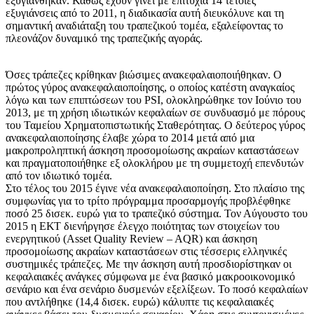
εξυγιάνθηκαν. Καθώς έχουν γίνει με επιτυχία 14 τέτοιες
εξυγιάνσεις από το 2011, η διαδικασία αυτή διευκόλυνε και τη
σημαντική αναδιάταξη του τραπεζικού τομέα, εξαλείφοντας το
πλεονάζον δυναμικό της τραπεζικής αγοράς.
Όσες τράπεζες κρίθηκαν βιώσιμες ανακεφαλαιοποιήθηκαν. Ο
πρώτος γύρος ανακεφαλαιοποίησης, ο οποίος κατέστη αναγκαίος
λόγω και των επιπτώσεων του PSI, ολοκληρώθηκε τον Ιούνιο του
2013, με τη χρήση ιδιωτικών κεφαλαίων σε συνδυασμό με πόρους
του Ταμείου Χρηματοπιστωτικής Σταθερότητας. Ο δεύτερος γύρος
ανακεφαλαιοποίησης έλαβε χώρα το 2014 μετά από μια
μακροπροληπτική άσκηση προσομοίωσης ακραίων καταστάσεων
και πραγματοποιήθηκε εξ ολοκλήρου με τη συμμετοχή επενδυτών
από τον ιδιωτικό τομέα.
Στο τέλος του 2015 έγινε νέα ανακεφαλαιοποίηση. Στο πλαίσιο της
συμφωνίας για το τρίτο πρόγραμμα προσαρμογής προβλέφθηκε
ποσό 25 δισεκ. ευρώ για το τραπεζικό σύστημα. Τον Αύγουστο του
2015 η ΕΚΤ διενήργησε έλεγχο ποιότητας των στοιχείων του
ενεργητικού (Asset Quality Review – AQR) και άσκηση
προσομοίωσης ακραίων καταστάσεων στις τέσσερις ελληνικές
συστημικές τράπεζες. Με την άσκηση αυτή προσδιορίστηκαν οι
κεφαλαιακές ανάγκες σύμφωνα με ένα βασικό μακροοικονομικό
σενάριο και ένα σενάριο δυσμενών εξελίξεων. Το ποσό κεφαλαίων
που αντλήθηκε (14,4 δισεκ. ευρώ) κάλυπτε τις κεφαλαιακές