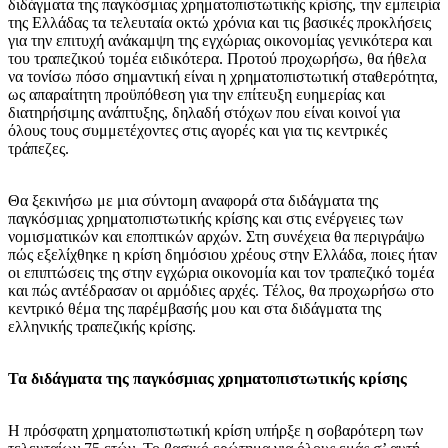
διδάγματα της παγκόσμιας χρηματοπιστωτικής κρίσης, την εμπειρία
της Ελλάδας τα τελευταία οκτώ χρόνια και τις βασικές προκλήσεις
για την επιτυχή ανάκαμψη της εγχώριας οικονομίας γενικότερα και
του τραπεζικού τομέα ειδικότερα. Προτού προχωρήσω, θα ήθελα
να τονίσω πόσο σημαντική είναι η χρηματοπιστωτική σταθερότητα,
ως απαραίτητη προϋπόθεση για την επίτευξη ευημερίας και
διατηρήσιμης ανάπτυξης, δηλαδή στόχων που είναι κοινοί για
όλους τους συμμετέχοντες στις αγορές και για τις κεντρικές
τράπεζες.
Θα ξεκινήσω με μια σύντομη αναφορά στα διδάγματα της
παγκόσμιας χρηματοπιστωτικής κρίσης και στις ενέργειες των
νομισματικών και εποπτικών αρχών. Στη συνέχεια θα περιγράψω
πώς εξελίχθηκε η κρίση δημόσιου χρέους στην Ελλάδα, ποιες ήταν
οι επιπτώσεις της στην εγχώρια οικονομία και τον τραπεζικό τομέα
και πώς αντέδρασαν οι αρμόδιες αρχές. Τέλος, θα προχωρήσω στο
κεντρικό θέμα της παρέμβασής μου και στα διδάγματα της
ελληνικής τραπεζικής κρίσης.
Τα διδάγματα της παγκόσμιας χρηματοπιστωτικής κρίσης
Η πρόσφατη χρηματοπιστωτική κρίση υπήρξε η σοβαρότερη των