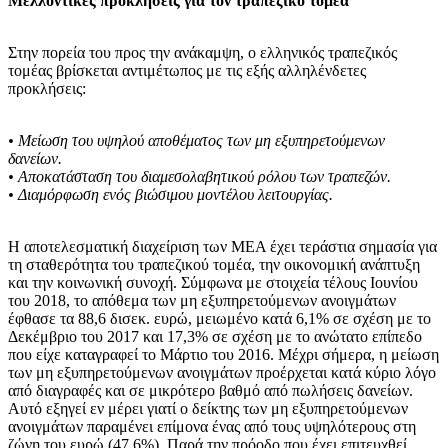
Μελλοντικές προκλήσεις για τον τραπεζικό τομέα
Στην πορεία του προς την ανάκαμψη, ο ελληνικός τραπεζικός
τομέας βρίσκεται αντιμέτωπος με τις εξής αλληλένδετες
προκλήσεις:
• Μείωση του υψηλού αποθέματος των μη εξυπηρετούμενων
δανείων.
• Αποκατάσταση του διαμεσολαβητικού ρόλου των τραπεζών.
• Διαμόρφωση ενός βιώσιμου μοντέλου λειτουργίας.
Η αποτελεσματική διαχείριση των ΜΕΑ έχει τεράστια σημασία για
τη σταθερότητα του τραπεζικού τομέα, την οικονομική ανάπτυξη
και την κοινωνική συνοχή. Σύμφωνα με στοιχεία τέλους Ιουνίου
του 2018, το απόθεμα των μη εξυπηρετούμενων ανοιγμάτων
έφθασε τα 88,6 δισεκ. ευρώ, μειωμένο κατά 6,1% σε σχέση με το
Δεκέμβριο του 2017 και 17,3% σε σχέση με το ανώτατο επίπεδο
που είχε καταγραφεί το Μάρτιο του 2016. Μέχρι σήμερα, η μείωση
των μη εξυπηρετούμενων ανοιγμάτων προέρχεται κατά κύριο λόγο
από διαγραφές και σε μικρότερο βαθμό από πωλήσεις δανείων.
Αυτό εξηγεί εν μέρει γιατί ο δείκτης των μη εξυπηρετούμενων
ανοιγμάτων παραμένει επίμονα ένας από τους υψηλότερους στη
ζώνη του ευρώ (47,6%). Παρά την πρόοδο που έχει επιτευχθεί