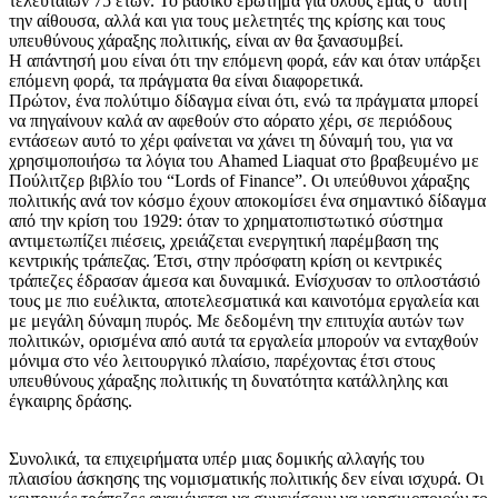
τελευταίων 75 ετών. Το βασικό ερώτημα για όλους εμάς σ’ αυτή
την αίθουσα, αλλά και για τους μελετητές της κρίσης και τους
υπευθύνους χάραξης πολιτικής, είναι αν θα ξανασυμβεί.
Η απάντησή μου είναι ότι την επόμενη φορά, εάν και όταν υπάρξει
επόμενη φορά, τα πράγματα θα είναι διαφορετικά.
Πρώτον, ένα πολύτιμο δίδαγμα είναι ότι, ενώ τα πράγματα μπορεί
να πηγαίνουν καλά αν αφεθούν στο αόρατο χέρι, σε περιόδους
εντάσεων αυτό το χέρι φαίνεται να χάνει τη δύναμή του, για να
χρησιμοποιήσω τα λόγια του Ahamed Liaquat στο βραβευμένο με
Πούλιτζερ βιβλίο του “Lords of Finance”. Οι υπεύθυνοι χάραξης
πολιτικής ανά τον κόσμο έχουν αποκομίσει ένα σημαντικό δίδαγμα
από την κρίση του 1929: όταν το χρηματοπιστωτικό σύστημα
αντιμετωπίζει πιέσεις, χρειάζεται ενεργητική παρέμβαση της
κεντρικής τράπεζας. Έτσι, στην πρόσφατη κρίση οι κεντρικές
τράπεζες έδρασαν άμεσα και δυναμικά. Ενίσχυσαν το οπλοστάσιό
τους με πιο ευέλικτα, αποτελεσματικά και καινοτόμα εργαλεία και
με μεγάλη δύναμη πυρός. Με δεδομένη την επιτυχία αυτών των
πολιτικών, ορισμένα από αυτά τα εργαλεία μπορούν να ενταχθούν
μόνιμα στο νέο λειτουργικό πλαίσιο, παρέχοντας έτσι στους
υπευθύνους χάραξης πολιτικής τη δυνατότητα κατάλληλης και
έγκαιρης δράσης.
Συνολικά, τα επιχειρήματα υπέρ μιας δομικής αλλαγής του
πλαισίου άσκησης της νομισματικής πολιτικής δεν είναι ισχυρά. Οι