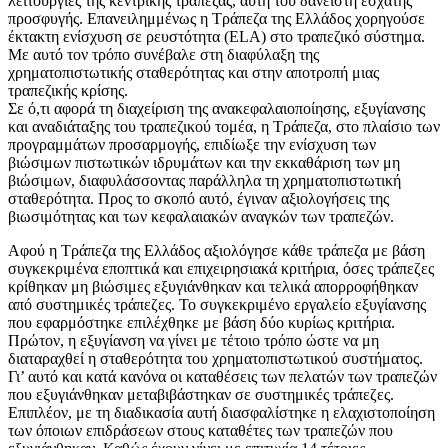
λειτουργίες της κεντρικής τράπεζας, αυτή του δανειστή έσχατης
προσφυγής. Επανειλημμένως η Τράπεζα της Ελλάδος χορηγούσε
έκτακτη ενίσχυση σε ρευστότητα (ELA) στο τραπεζικό σύστημα.
Με αυτό τον τρόπο συνέβαλε στη διαφύλαξη της
χρηματοπιστωτικής σταθερότητας και στην αποτροπή μιας
τραπεζικής κρίσης.
Σε ό,τι αφορά τη διαχείριση της ανακεφαλαιοποίησης, εξυγίανσης
και αναδιάταξης του τραπεζικού τομέα, η Τράπεζα, στο πλαίσιο των
προγραμμάτων προσαρμογής, επιδίωξε την ενίσχυση των
βιώσιμων πιστωτικών ιδρυμάτων και την εκκαθάριση των μη
βιώσιμων, διαφυλάσσοντας παράλληλα τη χρηματοπιστωτική
σταθερότητα. Προς το σκοπό αυτό, έγιναν αξιολογήσεις της
βιωσιμότητας και των κεφαλαιακών αναγκών των τραπεζών.
Αφού η Τράπεζα της Ελλάδος αξιολόγησε κάθε τράπεζα με βάση
συγκεκριμένα εποπτικά και επιχειρησιακά κριτήρια, όσες τράπεζες
κρίθηκαν μη βιώσιμες εξυγιάνθηκαν και τελικά απορροφήθηκαν
από συστημικές τράπεζες. Το συγκεκριμένο εργαλείο εξυγίανσης
που εφαρμόστηκε επιλέχθηκε με βάση δύο κυρίως κριτήρια.
Πρώτον, η εξυγίανση να γίνει με τέτοιο τρόπο ώστε να μη
διαταραχθεί η σταθερότητα του χρηματοπιστωτικού συστήματος.
Γι’ αυτό και κατά κανόνα οι καταθέσεις των πελατών των τραπεζών
που εξυγιάνθηκαν μεταβιβάστηκαν σε συστημικές τράπεζες.
Επιπλέον, με τη διαδικασία αυτή διασφαλίστηκε η ελαχιστοποίηση
των όποιων επιδράσεων στους καταθέτες των τραπεζών που