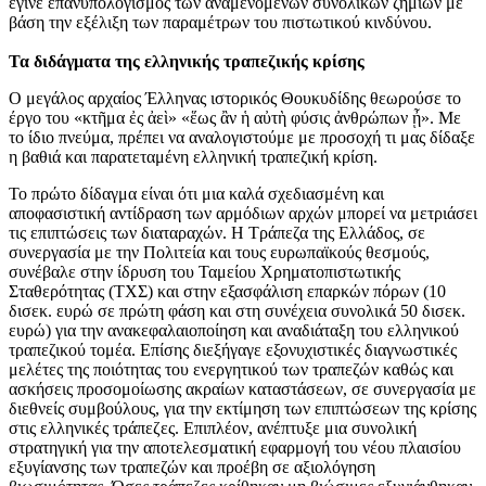
έγινε επανυπολογισμός των αναμενόμενων συνολικών ζημιών με
βάση την εξέλιξη των παραμέτρων του πιστωτικού κινδύνου.
Τα διδάγματα της ελληνικής τραπεζικής κρίσης
Ο μεγάλος αρχαίος Έλληνας ιστορικός Θουκυδίδης θεωρούσε το
έργο του «κτῆμα ἐς ἀεὶ» «ἕως ἂν ἡ αὐτὴ φύσις ἀνθρώπων ᾖ». Με
το ίδιο πνεύμα, πρέπει να αναλογιστούμε με προσοχή τι μας δίδαξε
η βαθιά και παρατεταμένη ελληνική τραπεζική κρίση.
Το πρώτο δίδαγμα είναι ότι μια καλά σχεδιασμένη και
αποφασιστική αντίδραση των αρμόδιων αρχών μπορεί να μετριάσει
τις επιπτώσεις των διαταραχών. Η Τράπεζα της Ελλάδος, σε
συνεργασία με την Πολιτεία και τους ευρωπαϊκούς θεσμούς,
συνέβαλε στην ίδρυση του Ταμείου Χρηματοπιστωτικής
Σταθερότητας (ΤΧΣ) και στην εξασφάλιση επαρκών πόρων (10
δισεκ. ευρώ σε πρώτη φάση και στη συνέχεια συνολικά 50 δισεκ.
ευρώ) για την ανακεφαλαιοποίηση και αναδιάταξη του ελληνικού
τραπεζικού τομέα. Επίσης διεξήγαγε εξονυχιστικές διαγνωστικές
μελέτες της ποιότητας του ενεργητικού των τραπεζών καθώς και
ασκήσεις προσομοίωσης ακραίων καταστάσεων, σε συνεργασία με
διεθνείς συμβούλους, για την εκτίμηση των επιπτώσεων της κρίσης
στις ελληνικές τράπεζες. Επιπλέον, ανέπτυξε μια συνολική
στρατηγική για την αποτελεσματική εφαρμογή του νέου πλαισίου
εξυγίανσης των τραπεζών και προέβη σε αξιολόγηση