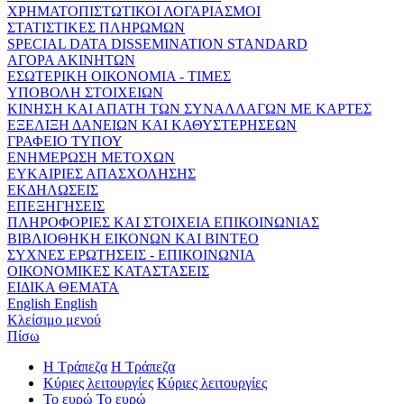
ΧΡΗΜΑΤΟΠΙΣΤΩΤΙΚΟΙ ΛΟΓΑΡΙΑΣΜΟΙ
ΣΤΑΤΙΣΤΙΚΕΣ ΠΛΗΡΩΜΩΝ
SPECIAL DATA DISSEMINATION STANDARD
ΑΓΟΡΑ ΑΚΙΝΗΤΩΝ
ΕΣΩΤΕΡΙΚΗ ΟΙΚΟΝΟΜΙΑ - ΤΙΜΕΣ
ΥΠΟΒΟΛΗ ΣΤΟΙΧΕΙΩΝ
ΚΙΝΗΣΗ ΚΑΙ ΑΠΑΤΗ ΤΩΝ ΣΥΝΑΛΛΑΓΩΝ ΜΕ ΚΑΡΤΕΣ
ΕΞΕΛΙΞΗ ΔΑΝΕΙΩΝ ΚΑΙ ΚΑΘΥΣΤΕΡΗΣΕΩΝ
ΓΡΑΦΕΙΟ ΤΥΠΟΥ
ΕΝΗΜΕΡΩΣΗ ΜΕΤΟΧΩΝ
ΕΥΚΑΙΡΙΕΣ ΑΠΑΣΧΟΛΗΣΗΣ
ΕΚΔΗΛΩΣΕΙΣ
ΕΠΕΞΗΓΗΣΕΙΣ
ΠΛΗΡΟΦΟΡΙΕΣ ΚΑΙ ΣΤΟΙΧΕΙΑ ΕΠΙΚΟΙΝΩΝΙΑΣ
ΒΙΒΛΙΟΘΗΚΗ ΕΙΚΟΝΩΝ ΚΑΙ ΒΙΝΤΕΟ
ΣΥΧΝΕΣ ΕΡΩΤΗΣΕΙΣ - ΕΠΙΚΟΙΝΩΝΙΑ
ΟΙΚΟΝΟΜΙΚΕΣ ΚΑΤΑΣΤΑΣΕΙΣ
ΕΙΔΙΚΑ ΘΕΜΑΤΑ
English
English
Κλείσιμο μενού
Πίσω
Η Τράπεζα
Η Τράπεζα
Κύριες λειτουργίες
Κύριες λειτουργίες
Το ευρώ
Το ευρώ