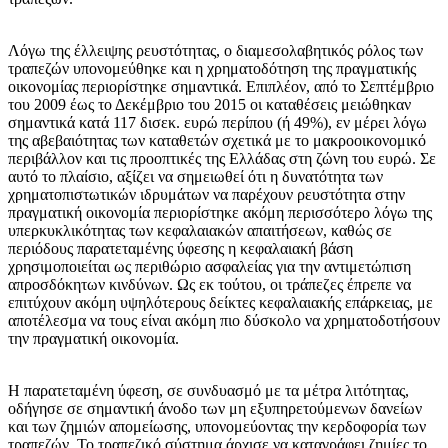
Λόγω της έλλειψης ρευστότητας, ο διαμεσολαβητικός ρόλος των
τραπεζών υπονομεύθηκε και η χρηματοδότηση της πραγματικής
οικονομίας περιορίστηκε σημαντικά. Επιπλέον, από το Σεπτέμβριο
του 2009 έως το Δεκέμβριο του 2015 οι καταθέσεις μειώθηκαν
σημαντικά κατά 117 δισεκ. ευρώ περίπου (ή 49%), εν μέρει λόγω
της αβεβαιότητας των καταθετών σχετικά με το μακροοικονομικό
περιβάλλον και τις προοπτικές της Ελλάδας στη ζώνη του ευρώ. Σε
αυτό το πλαίσιο, αξίζει να σημειωθεί ότι η δυνατότητα των
χρηματοπιστωτικών ιδρυμάτων να παρέχουν ρευστότητα στην
πραγματική οικονομία περιορίστηκε ακόμη περισσότερο λόγω της
υπερκυκλικότητας των κεφαλαιακών απαιτήσεων, καθώς σε
περιόδους παρατεταμένης ύφεσης η κεφαλαιακή βάση
χρησιμοποιείται ως περιθώριο ασφαλείας για την αντιμετώπιση
απροσδόκητων κινδύνων. Ως εκ τούτου, οι τράπεζες έπρεπε να
επιτύχουν ακόμη υψηλότερους δείκτες κεφαλαιακής επάρκειας, με
αποτέλεσμα να τους είναι ακόμη πιο δύσκολο να χρηματοδοτήσουν
την πραγματική οικονομία.
Η παρατεταμένη ύφεση, σε συνδυασμό με τα μέτρα λιτότητας,
οδήγησε σε σημαντική άνοδο των μη εξυπηρετούμενων δανείων
και των ζημιών απομείωσης, υπονομεύοντας την κερδοφορία των
τραπεζών. Το τραπεζικό σύστημα άρχισε να καταγράφει ζημίες το