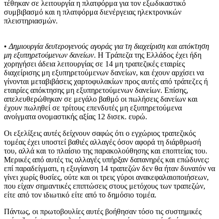
τέθηκαν σε λειτουργία η πλατφόρμα για τον εξωδικαστικό
συμβιβασμό και η πλατφόρμα διενέργειας ηλεκτρονικών
πλειστηριασμών.
•
Δημιουργία δευτερογενούς αγοράς για τη διαχείριση και απόκτηση
μη εξυπηρετούμενων δανείων
. Η Τράπεζα της Ελλάδος έχει ήδη
χορηγήσει άδεια λειτουργίας σε 14 μη τραπεζικές εταιρίες
διαχείρισης μη εξυπηρετούμενων δανείων, και έχουν αρχίσει να
γίνονται μεταβιβάσεις χαρτοφυλακίων προς αυτές από τράπεζες ή
εταιρίες απόκτησης μη εξυπηρετούμενων δανείων. Επίσης,
απελευθερώθηκαν σε μεγάλο βαθμό οι πωλήσεις δανείων και
έχουν πωληθεί σε τρίτους επενδυτές μη εξυπηρετούμενα
ανοίγματα ονομαστικής αξίας 12 δισεκ. ευρώ.
Οι εξελίξεις αυτές δείχνουν σαφώς ότι ο εγχώριος τραπεζικός
τομέας έχει υποστεί βαθιές αλλαγές όσον αφορά τη διάρθρωσή
του, αλλά και το πλαίσιο της παρακολούθησης και εποπτείας του.
Μερικές από αυτές τις αλλαγές υπήρξαν δαπανηρές και επώδυνες:
επί παραδείγματι, η εξυγίανση 14 τραπεζών δεν θα ήταν δυνατόν να
γίνει χωρίς θυσίες, ούτε και οι τρεις γύροι ανακεφαλαιοποιήσεων,
που είχαν σημαντικές επιπτώσεις στους μετόχους των τραπεζών,
είτε από τον ιδιωτικό είτε από το δημόσιο τομέα.
Πάντως, οι πρωτοβουλίες αυτές βοήθησαν τόσο τις συστημικές