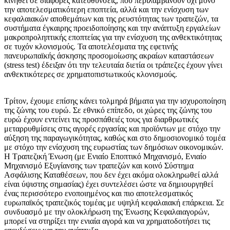
κινηθεί σε διάφορες κατευθύνσεις, που περιλαμβάνουν όχι μόνο
την αποτελεσματικότερη εποπτεία, αλλά και την ενίσχυση των
κεφαλαιακών αποθεμάτων και της ρευστότητας των τραπεζών, τα
συστήματα έγκαιρης προειδοποίησης και την ανάπτυξη εργαλείων
μακροπροληπτικής εποπτείας για την ενίσχυση της ανθεκτικότητας
σε τυχόν κλονισμούς. Τα αποτελέσματα της εφετινής
πανευρωπαϊκής άσκησης προσομοίωσης ακραίων καταστάσεων
(stress test) έδειξαν ότι την τελευταία διετία οι τράπεζες έχουν γίνει
ανθεκτικότερες σε χρηματοπιστωτικούς κλονισμούς.
Τρίτον, έχουμε επίσης κάνει τολμηρά βήματα για την ισχυροποίηση
της ζώνης του ευρώ. Σε εθνικό επίπεδο, οι χώρες της ζώνης του
ευρώ έχουν εντείνει τις προσπάθειές τους για διαρθρωτικές
μεταρρυθμίσεις στις αγορές εργασίας και προϊόντων με στόχο την
αύξηση της παραγωγικότητας, καθώς και στο δημοσιονομικό τομέα
με στόχο την ενίσχυση της ευρωστίας των δημόσιων οικονομικών.
Η Τραπεζική Ένωση (με Ενιαίο Εποπτικό Μηχανισμό, Ενιαίο
Μηχανισμό Εξυγίανσης των τραπεζών και κοινό Σύστημα
Ασφάλισης Καταθέσεων, που δεν έχει ακόμα ολοκληρωθεί αλλά
είναι ύψιστης σημασίας) έχει συντελέσει ώστε να δημιουργηθεί
ένας περισσότερο ενοποιημένος και πιο αποτελεσματικός
ευρωπαϊκός τραπεζικός τομέας με υψηλή κεφαλαιακή επάρκεια. Σε
συνδυασμό με την ολοκλήρωση της Ένωσης Κεφαλαιαγορών,
μπορεί να στηρίξει την ενιαία αγορά και να χρηματοδοτήσει τις