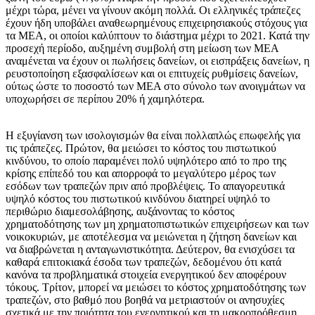
μέχρι τώρα, μένει να γίνουν ακόμη πολλά. Οι ελληνικές τράπεζες
έχουν ήδη υποβάλει αναθεωρημένους επιχειρησιακούς στόχους για
τα ΜΕΑ, οι οποίοι καλύπτουν το διάστημα μέχρι το 2021. Κατά την
προσεχή περίοδο, αυξημένη συμβολή στη μείωση των ΜΕΑ
αναμένεται να έχουν οι πωλήσεις δανείων, οι εισπράξεις δανείων, η
ρευστοποίηση εξασφαλίσεων και οι επιτυχείς ρυθμίσεις δανείων,
ούτως ώστε το ποσοστό των ΜΕΑ στο σύνολο των ανοιγμάτων να
υποχωρήσει σε περίπου 20% ή χαμηλότερα.
Η εξυγίανση των ισολογισμών θα είναι πολλαπλώς επωφελής για
τις τράπεζες. Πρώτον, θα μειώσει το κόστος του πιστωτικού
κινδύνου, το οποίο παραμένει πολύ υψηλότερο από το προ της
κρίσης επίπεδό του και απορροφά το μεγαλύτερο μέρος των
εσόδων των τραπεζών πριν από προβλέψεις. Το απαγορευτικά
υψηλό κόστος του πιστωτικού κινδύνου διατηρεί υψηλό το
περιθώριο διαμεσολάβησης, αυξάνοντας το κόστος
χρηματοδότησης των μη χρηματοπιστωτικών επιχειρήσεων και των
νοικοκυριών, με αποτέλεσμα να μειώνεται η ζήτηση δανείων και
να διαβρώνεται η ανταγωνιστικότητα. Δεύτερον, θα ενισχύσει τα
καθαρά επιτοκιακά έσοδα των τραπεζών, δεδομένου ότι κατά
κανόνα τα προβληματικά στοιχεία ενεργητικού δεν αποφέρουν
τόκους. Τρίτον, μπορεί να μειώσει το κόστος χρηματοδότησης των
τραπεζών, στο βαθμό που βοηθά να μετριαστούν οι ανησυχίες
σχετικά με την ποιότητα του ενεργητικού και τη μακροπρόθεσμη