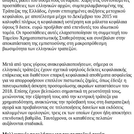
ανάγκες βάσει του δυσμενούς σεναρίου. Χάρη στις συντονισμένες
προσπάθειες των ελληνικών αρχών, συμπεριλαμβανομένης της
Τράπεζας της Ελλάδος, έγιναν επιτυχημένες αυξήσεις μετοχικού
κεφαλαίου, με αποτέλεσμα μέχρι το Δεκέμβριο του 2015 να
καλυφθεί πλήρως η κεφαλαιακή υστέρηση και μάλιστα κεφάλαια
ύψους 9 δισεκ. ευρώ προήλθαν από επενδυτές του ιδιωτικού
τομέα. Οι προσπάθειες αυτές ελαχιστοποίησαν τη συμμετοχή του
Ταμείου Χρηματοπιστωτικής Σταθερότητας και συνέβαλαν στην
αποκατάσταση της εμπιστοσύνης στη μακροπρόθεσμη
βιωσιμότητα των ελληνικών τραπεζών.
Μετά από τρεις γύρους ανακεφαλαιοποιήσεων, σήμερα οι
ελληνικές τράπεζες έχουν σχετικά υψηλούς δείκτες κεφαλαιακής
επάρκειας και διαθέτουν επαρκή κεφαλαιακά αποθέματα ασφαλείας
για να απορροφήσουν επιπλέον πιστωτικές ζημίες, όπως έδειξε η
πανευρωπαϊκή άσκηση προσομοίωσης ακραίων καταστάσεων του
2018. Επίσης έχουν βελτιώσει σημαντικά τη ρευστότητά τους,
μειώνοντας την εξάρτησή τους από την κεντρική τράπεζα για
χρηματοδότηση, ανακτώντας την πρόσβασή τους στη διατραπεζική
αγορά και προβαίνοντας σε τιτλοποιήσεις δανείων και εκδόσεις
καλυμμένων ομολογιών, τρεις εκ των οποίων έχουν ήδη αποκτήσει
επενδυτική βαθμίδα. Ταυτόχρονα, οι καταθέσεις πελατών
αυξάνονται σταδιακά.