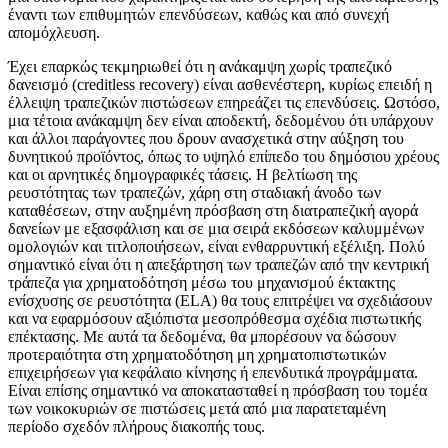
έναντι των επιθυμητών επενδύσεων, καθώς και από συνεχή
απομόχλευση.
Έχει επαρκώς τεκμηριωθεί ότι η ανάκαμψη χωρίς τραπεζικό
δανεισμό (creditless recovery) είναι ασθενέστερη, κυρίως επειδή η
έλλειψη τραπεζικών πιστώσεων επηρεάζει τις επενδύσεις. Ωστόσο,
μια τέτοια ανάκαμψη δεν είναι αποδεκτή, δεδομένου ότι υπάρχουν
και άλλοι παράγοντες που δρουν ανασχετικά στην αύξηση του
δυνητικού προϊόντος, όπως το υψηλό επίπεδο του δημόσιου χρέους
και οι αρνητικές δημογραφικές τάσεις. Η βελτίωση της
ρευστότητας των τραπεζών, χάρη στη σταδιακή άνοδο των
καταθέσεων, στην αυξημένη πρόσβαση στη διατραπεζική αγορά
δανείων με εξασφάλιση και σε μια σειρά εκδόσεων καλυμμένων
ομολογιών και τιτλοποιήσεων, είναι ενθαρρυντική εξέλιξη. Πολύ
σημαντικό είναι ότι η απεξάρτηση των τραπεζών από την κεντρική
τράπεζα για χρηματοδότηση μέσω του μηχανισμού έκτακτης
ενίσχυσης σε ρευστότητα (ELA) θα τους επιτρέψει να σχεδιάσουν
και να εφαρμόσουν αξιόπιστα μεσοπρόθεσμα σχέδια πιστωτικής
επέκτασης. Με αυτά τα δεδομένα, θα μπορέσουν να δώσουν
προτεραιότητα στη χρηματοδότηση μη χρηματοπιστωτικών
επιχειρήσεων για κεφάλαιο κίνησης ή επενδυτικά προγράμματα.
Είναι επίσης σημαντικό να αποκατασταθεί η πρόσβαση του τομέα
των νοικοκυριών σε πιστώσεις μετά από μια παρατεταμένη
περίοδο σχεδόν πλήρους διακοπής τους.