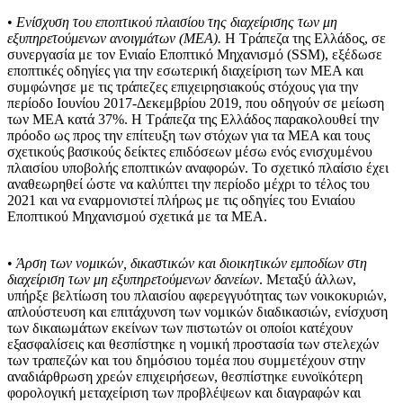
•
Ενίσχυση του εποπτικού πλαισίου της διαχείρισης των μη
εξυπηρετούμενων ανοιγμάτων (ΜΕΑ).
Η Τράπεζα της Ελλάδος, σε
συνεργασία με τον Ενιαίο Εποπτικό Μηχανισμό (SSM), εξέδωσε
εποπτικές οδηγίες για την εσωτερική διαχείριση των ΜΕΑ και
συμφώνησε με τις τράπεζες επιχειρησιακούς στόχους για την
περίοδο Ιουνίου 2017-Δεκεμβρίου 2019, που οδηγούν σε μείωση
των ΜΕΑ κατά 37%. Η Τράπεζα της Ελλάδος παρακολουθεί την
πρόοδο ως προς την επίτευξη των στόχων για τα ΜΕΑ και τους
σχετικούς βασικούς δείκτες επιδόσεων μέσω ενός ενισχυμένου
πλαισίου υποβολής εποπτικών αναφορών. Το σχετικό πλαίσιο έχει
αναθεωρηθεί ώστε να καλύπτει την περίοδο μέχρι το τέλος του
2021 και να εναρμονιστεί πλήρως με τις οδηγίες του Ενιαίου
Εποπτικού Μηχανισμού σχετικά με τα ΜΕΑ.
•
Άρση των νομικών, δικαστικών και διοικητικών εμποδίων στη
διαχείριση των μη εξυπηρετούμενων δανείων
. Μεταξύ άλλων,
υπήρξε βελτίωση του πλαισίου αφερεγγυότητας των νοικοκυριών,
απλούστευση και επιτάχυνση των νομικών διαδικασιών, ενίσχυση
των δικαιωμάτων εκείνων των πιστωτών οι οποίοι κατέχουν
εξασφαλίσεις και θεσπίστηκε η νομική προστασία των στελεχών
των τραπεζών και του δημόσιου τομέα που συμμετέχουν στην
αναδιάρθρωση χρεών επιχειρήσεων, θεσπίστηκε ευνοϊκότερη
φορολογική μεταχείριση των προβλέψεων και διαγραφών και