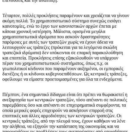
επενδύσεις και την ανάπτυξη.
Τέταρτον, πολλές προκλήσεις παραμένουν και χρειάζεται να γίνουν
ακόμη πολλά. Το χρηματοπιστωτικό σύστημα συνεχώς εισάγει
καινοτομίες, ενώ το έργο των κανονιστικών αρχών έπεται με
κάποια χρονική υστέρηση. Μάλιστα, ορισμένα μεγάλα
χρηματοπιστωτικά ιδρύματα που ασκούν δραστηριότητες
παρόμοιες με αυτές των τραπεζών χωρίς να έχουν άδεια να
λειτουργούν ως τράπεζες (πρόκειται για τα λεγόμενα σκιώδη
τραπεζικά ιδρύματα) δεν υπόκεινται σε επαρκή παρακολούθηση
και εποπτεία. Προκλήσεις επίσης εξακολουθούν να υπάρχουν
πέραν του χρηματοπιστωτικού συστήματος, όπως π.χ. οι
γεωπολιτικοί κίνδυνοι που παραμένουν αυξημένοι, οι εμπορικές
διενέξεις ή οι κίνδυνοι κυβερνοεπιθέσεων. Ως κεντρικές τράπεζες,
οφείλουμε να είμαστε προετοιμασμένες για όλα τα ενδεχόμενα.
Πέμπτον, ένα σημαντικό δίδαγμα είναι ότι πρέπει να θωρακιστεί η
ανεξαρτησία των κεντρικών τραπεζών, τόσο απέναντι σε πολιτικές
παρεμβάσεις όσο και απέναντι σε επιχειρηματικά συμφέροντα, τα
οποία μερικές φορές επιχειρούν να ασκήσουν επιρροή στις
εποπτικές και άλλες αρμοδιότητες των κεντρικών τραπεζών. Οι
κεντρικές τράπεζες, από την πλευρά τους, έχουν καθήκον να λένε
την αλήθεια, να εξηγούν την κατάσταση της οικονομίας και να
παρουσιάζουν τις προβλέψεις τους ανεπηρέαστες από οποιαδήποτε