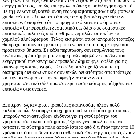
κεντρικές τράπεζες αναμένεται να συνεχίσουν να χρησιμοποιούν το
ενεργητικό τους, καθώς και εργαλεία όπως η καθοδήγηση σχετικά
με τη μελλοντική κατεύθυνση της νομισματικής πολιτικής (forward
guidance), συμπληρωματικά προς τα συμβατικά εργαλεία των
επιτοκίων, δεδομένου ότι το πραγματικό κατώτατο όριο των
επιτοκίων θα παραμείνει δεσμευτικό εμπόδιο στις συμβατικές
επιτοκιακές πολιτικές υπό συνθήκες χαμηλών επιτοκίων και
χαμηλού πληθωρισμού. Τέλος, εκτιμάται ότι οι κεντρικές τράπεζες
θα προχωρήσουν στη μείωση του ενεργητικού τους με αργά και
προσεκτικά βήματα. Σε κάθε περίπτωση, συνεκτιμώντας τους
κινδύνους, η διατήρηση των σημερινών υψηλών επιπέδων του
ενεργητικού των κεντρικών τραπεζών δημιουργεί οφέλη για τις
οικονομίες και τις αγορές. Τα οφέλη αυτά σχετίζονται με τη
διατήρηση διευκολυντικών συνθηκών ρευστότητας στις τράπεζες
και την οικονομία και την αποφυγή διαταραχών στο
χρηματοπιστωτικό σύστημα σε περίπτωση απότομης αύξησης των
επιτοκίων στις αγορές.
Δεύτερον, ως κεντρικοί τραπεζίτες κατανοούμε πλέον πολύ
καλύτερα πώς λειτουργεί το χρηματοπιστωτικό σύστημα και πώς
μπορούν να αναπτυχθούν κίνδυνοι για τη σταθερότητα του
χρηματοπιστωτικού συστήματος. Έχουν γίνει πολλά ώστε να
καταστεί το σύστημα πολύ ασφαλέστερο από ό,τι ήταν πριν από 10
χρόνια και όσο το δυνατόν πιο ανθεκτικό. Οι ενέργειες αυτές έχουν