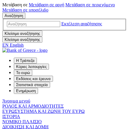
Μετάβαση σε
Μετάβαση σε
αρχή
Μετάβαση σε
περιεχόμενο
Μετάβαση σε
υποσέλιδο
Αναζήτηση
Εκτέλεση αναζήτησης
Κλείσιμο αναζήτησης
Κλείσιμο αναζήτησης
EN
English
Η Τράπεζα
Κύριες λειτουργίες
Το ευρώ
Εκδόσεις και έρευνα
Στατιστικά στοιχεία
Ενημέρωση
Άνοιγμα μενού
ΡΟΛΟΣ ΚΑΙ ΑΡΜΟΔΙΟΤΗΤΕΣ
ΕΥΡΩΣΥΣΤΗΜΑ ΚΑΙ ΖΩΝΗ ΤΟΥ ΕΥΡΩ
ΙΣΤΟΡΙΑ
ΝΟΜΙΚΟ ΠΛΑΙΣΙΟ
ΔΙΟΙΚΗΣΗ ΚΑΙ ΔΟΜΗ