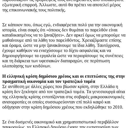
εξωτερική επιρροή. Άλλωστε, αυτό θα πρέπει να αποτελεί μέρος
της επικοινωνιακής τους πολιτικής.
Σε κάποιον που, όπως εγώ, ενδιαφέρεται πολύ για την οικονομική
ιστορία, είναι σαφές ότι «όποιος δεν θυμάται το παρελθόν είναι
καταδικασμένος να το ξαναζήσει». Δεν αρκεί όμως να μπορούμε να
μαθαίνουμε από τα λάθη του παρελθόντος. Χρειαζόμαστε επίσης
και όραμα, ώστε να μην ξανακάνουμε τα ίδια λάθη. Ταυτόχρονα,
έχουμε καθήκον να ενισχύσουμε το δίχτυ ασφαλείας και να
δημιουργήσουμε τα εργαλεία ώστε να περιορίσουμε τις συνέπειες
και τη διάρκεια των υφεσιακών διαταραχών, σε περίπτωση
υλοποίησης των κινδύνων.
Η ελληνική κρίση δημόσιου χρέους και οι επιπτώσεις της στην
πραγματική οικονομία και τον τραπεζικό τομέα
Σε αντίθεση με άλλες χώρες που βίωσαν κρίση, στην Ελλάδα η
κρίση δεν ξεκίνησε από τον τραπεζικό τομέα. Τα γενεσιουργά αίτια
της ελληνικής κρίσης εντοπίζονται στις σοβαρές μακροοικονομικές
ανισορροπίες οι οποίες συσσωρεύονταν επί πολύ καιρό και
οδήγησαν στην κρίση δημόσιου χρέους που εκδηλώθηκε το 2010.
Σε ένα δυσμενές οικονομικό και χρηματοπιστωτικό περιβάλλον
παγκοσμίως, το Ελληνικό Δημόσιο έχασε την εμπιστοσύνη των