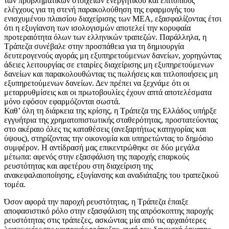
των προβληματικών στοιχείων ενεργητικού και επιτόπιους
ελέγχους για τη στενή παρακολούθηση της εφαρμογής του
ενισχυμένου πλαισίου διαχείρισης των ΜΕΑ, εξασφαλίζοντας έτσι
ότι η εξυγίανση των ισολογισμών αποτελεί την κορυφαία
προτεραιότητα όλων των ελληνικών τραπεζών. Παράλληλα, η
Τράπεζα συνέβαλε στην προσπάθεια για τη δημιουργία
δευτερογενούς αγοράς μη εξυπηρετούμενων δανείων, χορηγώντας
άδειες λειτουργίας σε εταιρίες διαχείρισης μη εξυπηρετούμενων
δανείων και παρακολουθώντας τις πωλήσεις και τιτλοποιήσεις μη
εξυπηρετούμενων δανείων. Δεν πρέπει να ξεχνάμε ότι οι
μεταρρυθμίσεις και οι πρωτοβουλίες έχουν απτά αποτελέσματα
μόνο εφόσον εφαρμόζονται σωστά.
Καθ’ όλη τη διάρκεια της κρίσης, η Τράπεζα της Ελλάδος υπήρξε
εγγυήτρια της χρηματοπιστωτικής σταθερότητας, προστατεύοντας
στο ακέραιο όλες τις καταθέσεις (ανεξαρτήτως κατηγορίας και
ύψους), στηρίζοντας την οικονομία και υπηρετώντας το δημόσιο
συμφέρον. Η αντίδρασή μας επικεντρώθηκε σε δύο μεγάλα
μέτωπα: αφενός στην εξασφάλιση της παροχής επαρκούς
ρευστότητας και αφετέρου στη διαχείριση της
ανακεφαλαιοποίησης, εξυγίανσης και αναδιάταξης του τραπεζικού
τομέα.
Όσον αφορά την παροχή ρευστότητας, η Τράπεζα έπαιξε
αποφασιστικό ρόλο στην εξασφάλιση της απρόσκοπτης παροχής
ρευστότητας στις τράπεζες, ασκώντας μία από τις αρχαιότερες