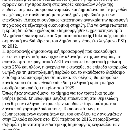
αγορών και την πρόσβαση στις αγορές κεφαλαίων λόγω της
επιδείνωσης των μακροοικονομικών και δημοσιονομικών μεγεθών
της χώρας, σε συνδυασμό με την αυξημένη αβεβαιότητα των
επενδυτών. Αυτές οι συνθήκες κατέστησαν αναγκαία την προσφυγή
της χώρας σε εξωτερική οικονομική στήριξη. Για να αντιμετωπιστεί
η κρίση δημόσιου χρέους που δημιουργήθηκε, χρειάστηκαν τρία
Μνημόνια Οικονομικής και Χρηματοπιστωτικής Πολιτικής και μία
σημαντική αναδιάρθρωση του δημόσιου χρέους (το λεγόμενο PSI)
το 2012.
Η πρωτοφανής δημοσιονομική προσαρμογή που ακολούθησε
επέτεινε την ένταση των αρχικών κλονισμών της οικονομίας, με
αποτέλεσμα το πραγματικό ΑΕΠ να υποστεί σωρευτική μείωση
κατά 25% και πλέον, η ανεργία να εκτιναχθεί σε επίπεδα ιστορικώς
υψηλά για τη μεταπολεμική περίοδο και το ακαθάριστο διαθέσιμο
εισόδημα να υποχωρήσει σημαντικά. Εν ολίγοις, θα μπορούσε
κανείς να πει ότι σε εθνικό επίπεδο η ελληνική κρίση υπήρξε
σφοδρότερη από ό,τι η κρίση του 1929.
Όπως ήταν αναμενόμενο, το τίμημα για τον τραπεζικό τομέα
υπήρξε βαρύ. Σημειώθηκε μεγάλη επιδείνωση στα θεμελιώδη
μεγέθη των ελληνικών τραπεζών και ιδίως στην ποιότητα του
δανειακού χαρτοφυλακίου τους. Το ποσοστό των μη
εξυπηρετούμενων ανοιγμάτων επί του συνόλου των ανοιγμάτων
στην Ελλάδα έφθασε στο 45% περίπου το 2016, περιορίζοντας
σοβαρά τη δυνατότητα εσωτερικής δημιουργίας κεφαλαίου των
τραπεζών.