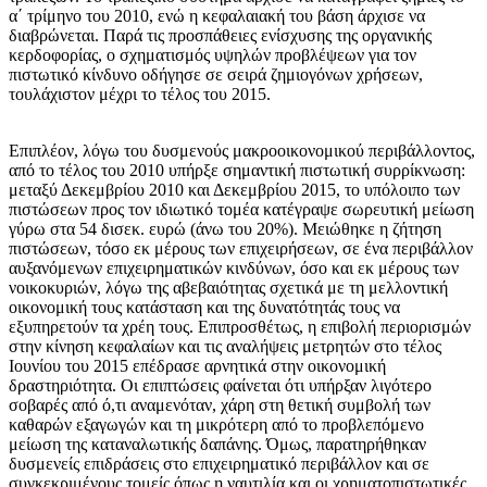
α΄ τρίμηνο του 2010, ενώ η κεφαλαιακή του βάση άρχισε να
διαβρώνεται. Παρά τις προσπάθειες ενίσχυσης της οργανικής
κερδοφορίας, ο σχηματισμός υψηλών προβλέψεων για τον
πιστωτικό κίνδυνο οδήγησε σε σειρά ζημιογόνων χρήσεων,
τουλάχιστον μέχρι το τέλος του 2015.
Επιπλέον, λόγω του δυσμενούς μακροοικονομικού περιβάλλοντος,
από το τέλος του 2010 υπήρξε σημαντική πιστωτική συρρίκνωση:
μεταξύ Δεκεμβρίου 2010 και Δεκεμβρίου 2015, το υπόλοιπο των
πιστώσεων προς τον ιδιωτικό τομέα κατέγραψε σωρευτική μείωση
γύρω στα 54 δισεκ. ευρώ (άνω του 20%). Μειώθηκε η ζήτηση
πιστώσεων, τόσο εκ μέρους των επιχειρήσεων, σε ένα περιβάλλον
αυξανόμενων επιχειρηματικών κινδύνων, όσο και εκ μέρους των
νοικοκυριών, λόγω της αβεβαιότητας σχετικά με τη μελλοντική
οικονομική τους κατάσταση και της δυνατότητάς τους να
εξυπηρετούν τα χρέη τους. Επιπροσθέτως, η επιβολή περιορισμών
στην κίνηση κεφαλαίων και τις αναλήψεις μετρητών στο τέλος
Ιουνίου του 2015 επέδρασε αρνητικά στην οικονομική
δραστηριότητα. Οι επιπτώσεις φαίνεται ότι υπήρξαν λιγότερο
σοβαρές από ό,τι αναμενόταν, χάρη στη θετική συμβολή των
καθαρών εξαγωγών και τη μικρότερη από το προβλεπόμενο
μείωση της καταναλωτικής δαπάνης. Όμως, παρατηρήθηκαν
δυσμενείς επιδράσεις στο επιχειρηματικό περιβάλλον και σε
συγκεκριμένους τομείς όπως η ναυτιλία και οι χρηματοπιστωτικές