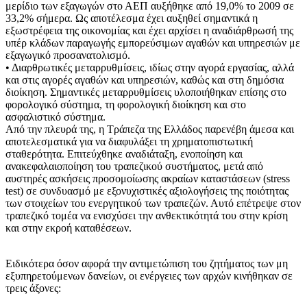
μερίδιο των εξαγωγών στο ΑΕΠ αυξήθηκε από 19,0% το 2009 σε
33,2% σήμερα. Ως αποτέλεσμα έχει αυξηθεί σημαντικά η
εξωστρέφεια της οικονομίας και έχει αρχίσει η αναδιάρθρωσή της
υπέρ κλάδων παραγωγής εμπορεύσιμων αγαθών και υπηρεσιών με
εξαγωγικό προσανατολισμό.
• Διαρθρωτικές μεταρρυθμίσεις, ιδίως στην αγορά εργασίας, αλλά
και στις αγορές αγαθών και υπηρεσιών, καθώς και στη δημόσια
διοίκηση. Σημαντικές μεταρρυθμίσεις υλοποιήθηκαν επίσης στο
φορολογικό σύστημα, τη φορολογική διοίκηση και στο
ασφαλιστικό σύστημα.
Από την πλευρά της, η Τράπεζα της Ελλάδος παρενέβη άμεσα και
αποτελεσματικά για να διαφυλάξει τη χρηματοπιστωτική
σταθερότητα. Επιτεύχθηκε αναδιάταξη, ενοποίηση και
ανακεφαλαιοποίηση του τραπεζικού συστήματος, μετά από
αυστηρές ασκήσεις προσομοίωσης ακραίων καταστάσεων (stress
test) σε συνδυασμό με εξονυχιστικές αξιολογήσεις της ποιότητας
των στοιχείων του ενεργητικού των τραπεζών. Αυτό επέτρεψε στον
τραπεζικό τομέα να ενισχύσει την ανθεκτικότητά του στην κρίση
και στην εκροή καταθέσεων.
Ειδικότερα όσον αφορά την αντιμετώπιση του ζητήματος των μη
εξυπηρετούμενων δανείων, οι ενέργειες των αρχών κινήθηκαν σε
τρεις άξονες: