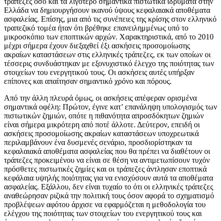
τράπεζες όσο και τα λιγότερο σημαντικά πιστωτικά ιδρύματα στην
Ελλάδα να δημιουργήσουν ικανού ύψους κεφαλαιακά αποθέματα
ασφαλείας. Επίσης, μια από τις συνέπειες της κρίσης στον ελληνικό
τραπεζικό τομέα ήταν ότι βρέθηκε επανειλημμένως υπό το
μικροσκόπιο των εποπτικών αρχών. Χαρακτηριστικά, από το 2010
μέχρι σήμερα έχουν διεξαχθεί έξι ασκήσεις προσομοίωσης
ακραίων καταστάσεων στις ελληνικές τράπεζες, εκ των οποίων οι
τέσσερις συνδυάστηκαν με εξονυχιστικό έλεγχο της ποιότητας των
στοιχείων του ενεργητικού τους. Οι ασκήσεις αυτές υπήρξαν
επίπονες και απαίτησαν σημαντικό χρόνο και πόρους.
Από την άλλη πλευρά όμως, οι ασκήσεις απέφεραν ορισμένα
σημαντικά οφέλη: Πρώτον, έγινε κατ’ επανάληψη υπολογισμός των
πιστωτικών ζημιών, οπότε η πιθανότητα απροσδόκητων ζημιών
είναι σήμερα μικρότερη από ποτέ άλλοτε. Δεύτερον, επειδή οι
ασκήσεις προσομοίωσης ακραίων καταστάσεων υποχρεωτικά
περιλαμβάνουν ένα δυσμενές σενάριο, προσδιορίστηκαν τα
κεφαλαιακά αποθέματα ασφαλείας που θα πρέπει να διαθέτουν οι
τράπεζες προκειμένου να είναι σε θέση να αντιμετωπίσουν τυχόν
πρόσθετες πιστωτικές ζημίες και οι τράπεζες άντλησαν εποπτικά
κεφάλαια υψηλής ποιότητας για να ενισχύσουν αυτά τα αποθέματα
ασφαλείας. Εξάλλου, δεν είναι τυχαίο το ότι οι ελληνικές τράπεζες
αναθεώρησαν ριζικά την πολιτική τους όσον αφορά το σχηματισμό
προβλέψεων αφότου άρχισε να εφαρμόζεται η μεθοδολογία του
ελέγχου της ποιότητας των στοιχείων του ενεργητικού τους και