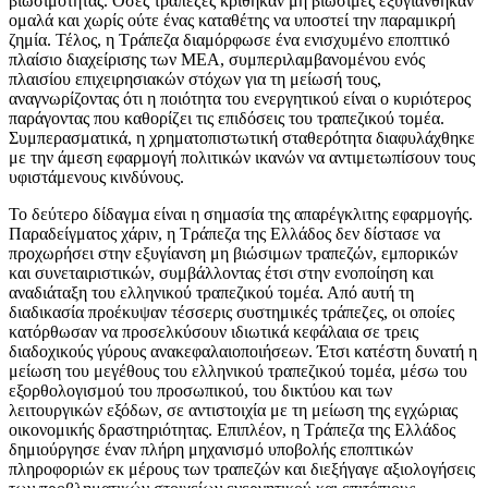
βιωσιμότητας. Όσες τράπεζες κρίθηκαν μη βιώσιμες εξυγιάνθηκαν
ομαλά και χωρίς ούτε ένας καταθέτης να υποστεί την παραμικρή
ζημία. Τέλος, η Τράπεζα διαμόρφωσε ένα ενισχυμένο εποπτικό
πλαίσιο διαχείρισης των ΜΕΑ, συμπεριλαμβανομένου ενός
πλαισίου επιχειρησιακών στόχων για τη μείωσή τους,
αναγνωρίζοντας ότι η ποιότητα του ενεργητικού είναι ο κυριότερος
παράγοντας που καθορίζει τις επιδόσεις του τραπεζικού τομέα.
Συμπερασματικά, η χρηματοπιστωτική σταθερότητα διαφυλάχθηκε
με την άμεση εφαρμογή πολιτικών ικανών να αντιμετωπίσουν τους
υφιστάμενους κινδύνους.
Το δεύτερο δίδαγμα είναι η σημασία της απαρέγκλιτης εφαρμογής.
Παραδείγματος χάριν, η Τράπεζα της Ελλάδος δεν δίστασε να
προχωρήσει στην εξυγίανση μη βιώσιμων τραπεζών, εμπορικών
και συνεταιριστικών, συμβάλλοντας έτσι στην ενοποίηση και
αναδιάταξη του ελληνικού τραπεζικού τομέα. Από αυτή τη
διαδικασία προέκυψαν τέσσερις συστημικές τράπεζες, οι οποίες
κατόρθωσαν να προσελκύσουν ιδιωτικά κεφάλαια σε τρεις
διαδοχικούς γύρους ανακεφαλαιοποιήσεων. Έτσι κατέστη δυνατή η
μείωση του μεγέθους του ελληνικού τραπεζικού τομέα, μέσω του
εξορθολογισμού του προσωπικού, του δικτύου και των
λειτουργικών εξόδων, σε αντιστοιχία με τη μείωση της εγχώριας
οικονομικής δραστηριότητας. Επιπλέον, η Τράπεζα της Ελλάδος
δημιούργησε έναν πλήρη μηχανισμό υποβολής εποπτικών
πληροφοριών εκ μέρους των τραπεζών και διεξήγαγε αξιολογήσεις