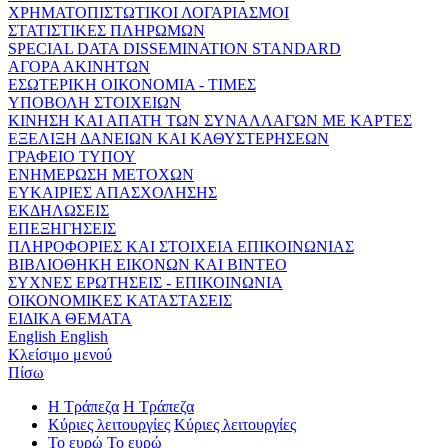
ΧΡΗΜΑΤΟΠΙΣΤΩΤΙΚΟΙ ΛΟΓΑΡΙΑΣΜΟΙ
ΣΤΑΤΙΣΤΙΚΕΣ ΠΛΗΡΩΜΩΝ
SPECIAL DATA DISSEMINATION STANDARD
ΑΓΟΡΑ ΑΚΙΝΗΤΩΝ
ΕΣΩΤΕΡΙΚΗ ΟΙΚΟΝΟΜΙΑ - ΤΙΜΕΣ
ΥΠΟΒΟΛΗ ΣΤΟΙΧΕΙΩΝ
ΚΙΝΗΣΗ ΚΑΙ ΑΠΑΤΗ ΤΩΝ ΣΥΝΑΛΛΑΓΩΝ ΜΕ ΚΑΡΤΕΣ
ΕΞΕΛΙΞΗ ΔΑΝΕΙΩΝ ΚΑΙ ΚΑΘΥΣΤΕΡΗΣΕΩΝ
ΓΡΑΦΕΙΟ ΤΥΠΟΥ
ΕΝΗΜΕΡΩΣΗ ΜΕΤΟΧΩΝ
ΕΥΚΑΙΡΙΕΣ ΑΠΑΣΧΟΛΗΣΗΣ
ΕΚΔΗΛΩΣΕΙΣ
ΕΠΕΞΗΓΗΣΕΙΣ
ΠΛΗΡΟΦΟΡΙΕΣ ΚΑΙ ΣΤΟΙΧΕΙΑ ΕΠΙΚΟΙΝΩΝΙΑΣ
ΒΙΒΛΙΟΘΗΚΗ ΕΙΚΟΝΩΝ ΚΑΙ ΒΙΝΤΕΟ
ΣΥΧΝΕΣ ΕΡΩΤΗΣΕΙΣ - ΕΠΙΚΟΙΝΩΝΙΑ
ΟΙΚΟΝΟΜΙΚΕΣ ΚΑΤΑΣΤΑΣΕΙΣ
ΕΙΔΙΚΑ ΘΕΜΑΤΑ
English
English
Κλείσιμο μενού
Πίσω
Η Τράπεζα
Η Τράπεζα
Κύριες λειτουργίες
Κύριες λειτουργίες
Το ευρώ
Το ευρώ