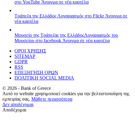
στο YouTube
Άνοιγμα σε νέα καρτέλα
Τράπεζα της Ελλάδος
Λογαριασμός στο Flickr
Άνοιγμα σε
νέα καρτέλα
Μουσείο της Τράπεζας της Ελλάδος
Λογαριασμός του
Μουσείου στο facebook
Άνοιγμα σε νέα καρτέλα
ΟΡΟΙ ΧΡΗΣΗΣ
SITEMAP
GDPR
RSS
ΕΠΕΞΗΓΗΣΗ ΟΡΩΝ
ΠΟΛΙΤΙΚΗ SOCIAL MEDIA
©
2026
- Bank of Greece
Αυτό το website χρησιμοποιεί cookies για την βελτιστοποίηση της
εμπειρίας σας.
Μάθετε περισσότερα
Δεν αποδέχομαι
Αποδέχομαι