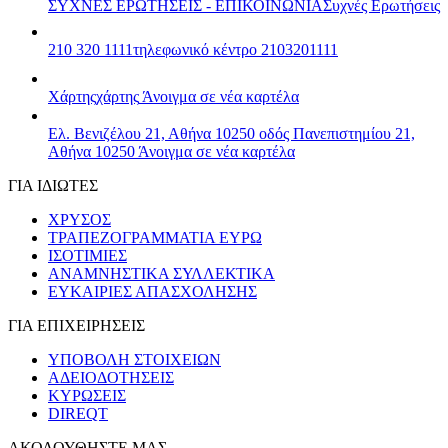
ΣΥΧΝΕΣ ΕΡΩΤΗΣΕΙΣ - ΕΠΙΚΟΙΝΩΝΙΑ
Συχνές Ερωτήσεις
210 320 1111
τηλεφωνικό κέντρο 2103201111
Χάρτης
χάρτης
Άνοιγμα σε νέα καρτέλα
Ελ. Βενιζέλου 21, Αθήνα 10250
οδός Πανεπιστημίου 21,
Αθήνα 10250
Άνοιγμα σε νέα καρτέλα
ΓΙΑ ΙΔΙΩΤΕΣ
ΧΡΥΣΟΣ
ΤΡΑΠΕΖΟΓΡΑΜΜΑΤΙΑ ΕΥΡΩ
ΙΣΟΤΙΜΙΕΣ
ΑΝΑΜΝΗΣΤΙΚΑ ΣΥΛΛΕΚΤΙΚΑ
ΕΥΚΑΙΡΙΕΣ ΑΠΑΣΧΟΛΗΣΗΣ
ΓΙΑ ΕΠΙΧΕΙΡΗΣΕΙΣ
ΥΠΟΒΟΛΗ ΣΤΟΙΧΕΙΩΝ
ΑΔΕΙΟΔΟΤΗΣΕΙΣ
ΚΥΡΩΣΕΙΣ
DIREQT
ΑΚΟΛΟΥΘΗΣΤΕ ΜΑΣ