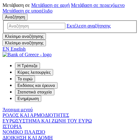
Μετάβαση σε
Μετάβαση σε
αρχή
Μετάβαση σε
περιεχόμενο
Μετάβαση σε
υποσέλιδο
Αναζήτηση
Εκτέλεση αναζήτησης
Κλείσιμο αναζήτησης
Κλείσιμο αναζήτησης
EN
English
Η Τράπεζα
Κύριες λειτουργίες
Το ευρώ
Εκδόσεις και έρευνα
Στατιστικά στοιχεία
Ενημέρωση
Άνοιγμα μενού
ΡΟΛΟΣ ΚΑΙ ΑΡΜΟΔΙΟΤΗΤΕΣ
ΕΥΡΩΣΥΣΤΗΜΑ ΚΑΙ ΖΩΝΗ ΤΟΥ ΕΥΡΩ
ΙΣΤΟΡΙΑ
ΝΟΜΙΚΟ ΠΛΑΙΣΙΟ
ΔΙΟΙΚΗΣΗ ΚΑΙ ΔΟΜΗ